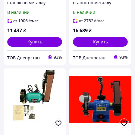
станок по металлу
станок по металлу
OPTIgrind GU 20 (400 В)
OptiGrind GU 25
В наличии
В наличии
1906
2782
от
₴
/мес
от
₴
/мес
11 437
₴
16 689
₴
Купить
Купить
93%
93%
ТОВ Днепрстан
ТОВ Днепрстан