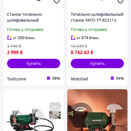
Станок точильно-
Точильно-шлифовальный
шлифовальный
станок YATO YT-822112
ленточный FELSO GGM-
520 Вт 150/200 мм сухой и
Готово к отправке
Готово к отправке
900
мокрой шлифовки
(900Вт/150мм/686*50мм)
300
874
от
₴
/мес
от
₴
/мес
3 749
₴
10 049
₴
2 999
₴
8 742
.63
₴
Купить
Купить
98%
94%
Toolszone
MotoSad