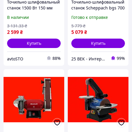
Точильно шлифовальный
Точильно-шлифовальный
станок 1500 Вт 150 мм
станок Scheppach bgs 700
Boxer BX-402 станок для
В наличии
Готово к отправке
металла
3 131
.33
₴
5 779
₴
2 599
₴
5 079
₴
Купить
Купить
88%
99%
avtoSTO
25 ВЕК - Интернет-Магазин: электрический, бензиновый, аккумуляторный инструмент и строительство.