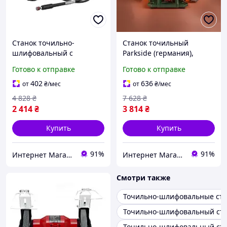
Станок точильно-
Станок точильный
шлифовальный с
Parkside (германия),
гравером Parkside
Шлифовальный станок,
Готово к отправке
Готово к отправке
(германия), Настольный
Станок точильно
точильный станок,
шлифовальный
402
636
от
₴
/мес
от
₴
/мес
Точило электрическое
настольный, MTS
4 828
₴
7 628
₴
электроточило, MTS
2 414
₴
3 814
₴
Купить
Купить
91%
91%
Интернет Магазин "StepShop"
Интернет Магазин "StepShop"
Смотри также
Точильно-шлифовальные ст
Точильно-шлифовальный ста
Точильно-шлифовальный ста