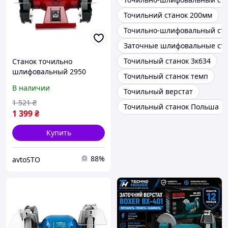
Точильний станок 200мм
Точильно-шлифовальный ста
Заточные шлифовальные ст
Точильный станок 3к634
Станок точильно
шлифовальный 2950
Точильный станок темп
оборотов в минуту Kraft
В наличии
Точильный верстат
Dele KD532 точильный
станок
1 521
₴
Точильный станок Польша
1 399
₴
Купить
88%
avtoSTO