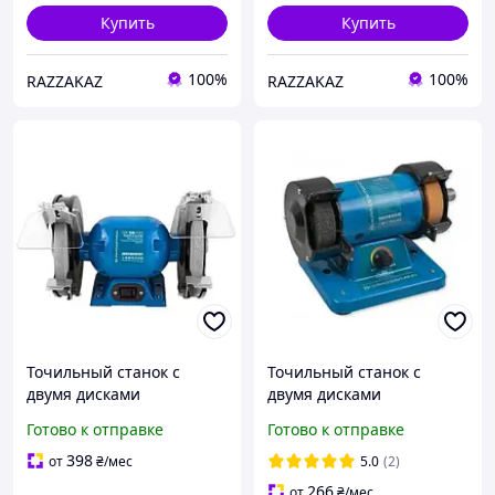
Купить
Купить
100%
100%
RAZZAKAZ
RAZZAKAZ
Точильный станок с
Точильный станок с
двумя дисками
двумя дисками
Kraissmann 700 DS 200
Kraissmann 150 DS 75
Готово к отправке
Готово к отправке
Точильно-шлифовальные
Точильно-шлифовальные
станки 700 Вт
станки ( Гибкий вал )
398
от
₴
/мес
5.0
(2)
266
от
₴
/мес