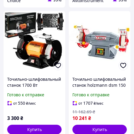
Choice
Avtoinstrument
Точильно-шлифовальный
Точильно шлифовальный
станок 1700 Вт
станок holzmann dsm 150
150x20x12.7 mm
с двумя кругами для
Готово к отправке
Готово к отправке
Kraft&Dele KD565
заточки и шлифовки
550
1707
от
₴
/мес
от
₴
/мес
11 162
.69
₴
3 300
₴
10 241
₴
Купить
Купить