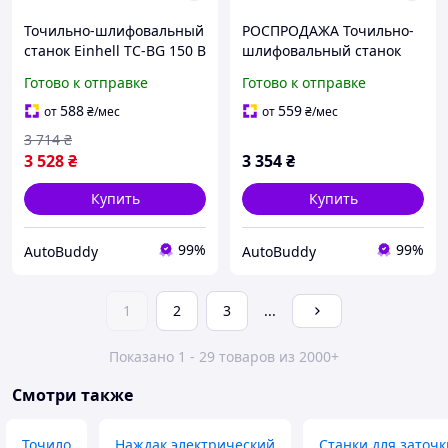
Точильно-шлифовальный
РОСПРОДАЖА Точильно-
станок Einhell TC-BG 150 B
шлифовальный станок
(4412634)
Einhell RZP TC-BG 150 B
Готово к отправке
Готово к отправке
UC4412634R ИСПОРЧЕНА
УПАКОВКА
588
559
от
₴
/мес
от
₴
/мес
3 714
₴
3 528
₴
3 354
₴
Купить
Купить
99%
99%
AutoBuddy
AutoBuddy
1
2
3
...
Показано 1 - 29 товаров из 2000+
Смотри также
Точило
Наждак электрический
Станки для заточ