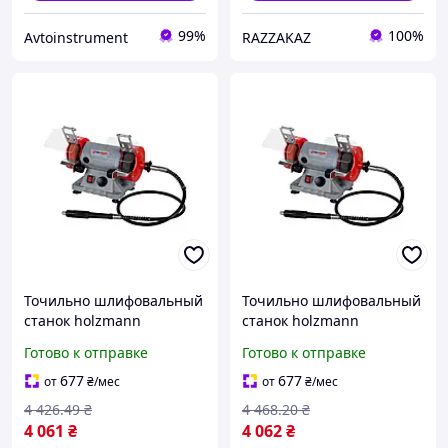
99%
100%
Avtoinstrument
RAZZAKAZ
Точильно шлифовальный
Точильно шлифовальный
станок holzmann
станок holzmann
dsm75set 230 в для
dsm75set 230 в для
Готово к отправке
Готово к отправке
заточки шлифовки
заточки и шлифовки
древесины металла
677
677
от
₴
/мес
от
₴
/мес
4 426
.49
₴
4 468
.20
₴
4 061
₴
4 062
₴