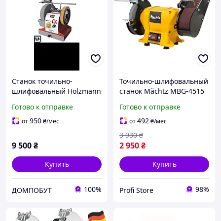
Станок точильно-
Точильно-шлифовальный
шлифовальный Holzmann
станок Mächtz MBG-4515
NTS 250 PRO
ST, бесщеточный 450Вт
Готово к отправке
Готово к отправке
950
492
от
₴
/мес
от
₴
/мес
3 930
₴
9 500
₴
2 950
₴
Купить
Купить
100%
98%
ДОМПОБУТ
Profi Store