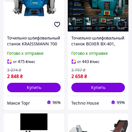
Точильно-шлифовальный
Точильно-шлифовальный
станок KRAISSMANN 700
станок BOXER BX-401,
DS 200 (200 мм) Германия
2950 об/мин, 220 В,
Готово к отправке
Готово к отправке
двухкруговой
475
443
от
₴
/мес
от
₴
/мес
3 074
₴
3 797
₴
2 848
₴
2 658
₴
Купить
Купить
96%
99%
Макси Торг
Techno House