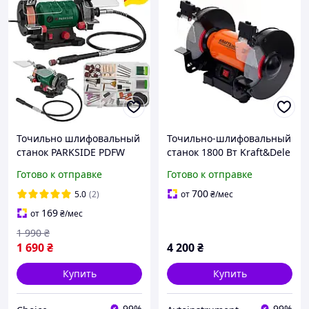
Точильно шлифовальный
Точильно-шлифовальный
станок PARKSIDE PDFW
станок 1800 Вт Kraft&Dele
120 B3 с гибким валом
KD566
Готово к отправке
Готово к отправке
(120 Вт, +103 аксессуара,
Германия)
700
5.0
(2)
от
₴
/мес
169
от
₴
/мес
1 990
₴
1 690
₴
4 200
₴
Купить
Купить
99%
99%