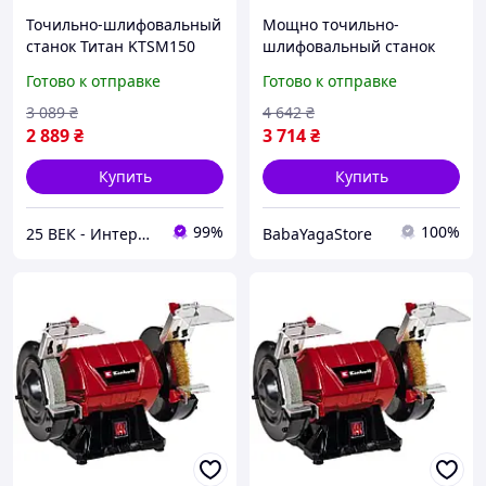
Точильно-шлифовальный
Мощно точильно-
станок Титан KTSM150
шлифовальный станок
LED с подсветкой
Einhell TC-BG 150 B : 350
Готово к отправке
Готово к отправке
Вт, 2980 об/мин, круги
Ø150 (4412634) BYS26
3 089
₴
4 642
₴
2 889
₴
3 714
₴
Купить
Купить
99%
100%
25 ВЕК - Интернет-Магазин: электрический, бензиновый, аккумуляторный инструмент и строительство.
BabaYagaStore