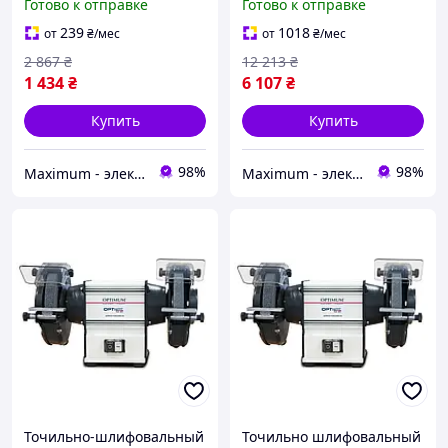
Готово к отправке
Готово к отправке
Точильно-шлифовальные
Точильно-шлифовальные
станки 450 Вт
станки 750 Вт
239
1018
от
₴
/мес
от
₴
/мес
2 867
₴
12 213
₴
1 434
₴
6 107
₴
Купить
Купить
98%
98%
Maximum - электрические и бензиновый инструмент
Maximum - электрические и бензиновый инструмент
Точильно-шлифовальный
Точильно шлифовальный