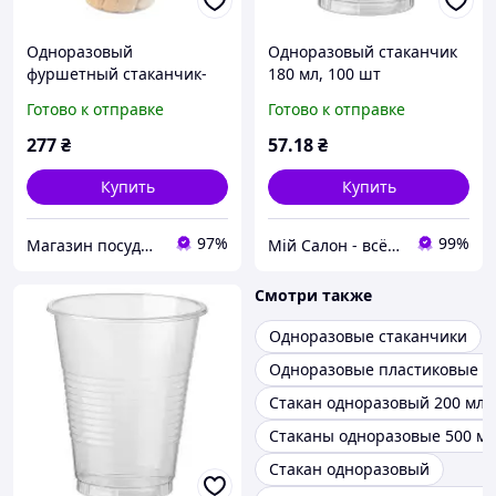
Одноразовый
Одноразовый стаканчик
фуршетный стаканчик-
180 мл, 100 шт
пиала 100 мл 55х75 мм
Готово к отправке
Готово к отправке
прозрачный,
стеклоподобный пластик,
277
₴
57
.18
₴
25 шт 25 шт/уп
Купить
Купить
97%
99%
Магазин посуды Каапс
Мій Салон - всё для вашего салона!
Смотри также
Одноразовые стаканчики
Одноразовые пластиковые с
Стакан одноразовый 200 мл
Стаканы одноразовые 500 мл
Стакан одноразовый