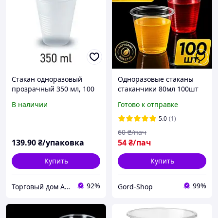
Стакан одноразовый
Одноразовые стаканы
прозрачный 350 мл, 100
стаканчики 80мл 100шт
шт
стопки пластиковые
В наличии
Готово к отправке
стаканы прозрачные для
напитков и пикника
5.0
(1)
маленькие для
60
₴/пач
кейтеринга
139
.90
₴/упаковка
54
₴/пач
Купить
Купить
92%
99%
Торговый дом ARMADA PACK
Gord-Shop