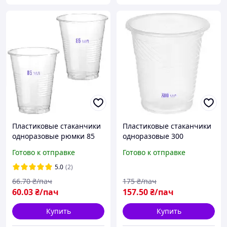
Пластиковые стаканчики
Пластиковые стаканчики
одноразовые рюмки 85
одноразовые 300
мл"КС"(100 шт.уп) стопка
мл"Андрекс"(100 шт.уп)
Готово к отправке
Готово к отправке
одноразовая пластиковая
стаканчики пластиковые
одноразовые
5.0
(2)
66
.70
₴/пач
175
₴/пач
60
.03
₴/пач
157
.50
₴/пач
Купить
Купить