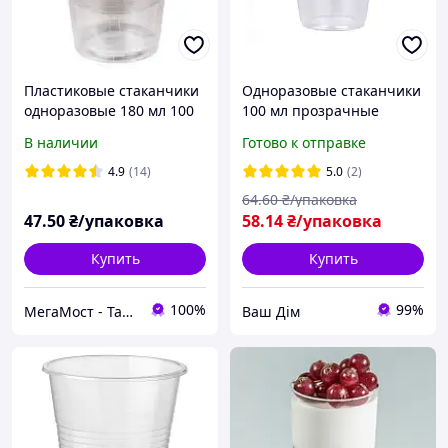
Пластиковые стаканчики
Одноразовые стаканчики
одноразовые 180 мл 100
100 мл прозрачные
шт / одноразовая посуда
100шт
В наличии
Готово к отправке
4.9
(14)
5.0
(2)
64
.60
₴/упаковка
47
.50
₴/упаковка
58
.14
₴/упаковка
Купить
Купить
100%
99%
МегаМост - Тара и Упаковка
Ваш Дім