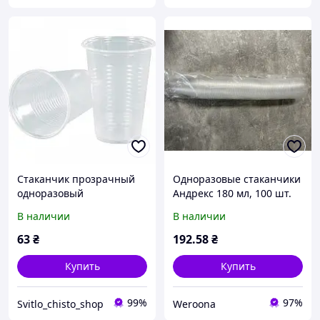
Стаканчик прозрачный
Одноразовые стаканчики
одноразовый
Андрекс 180 мл, 100 шт.
пластиковый 180 мл
(PET) Андрекс "Wr"
В наличии
В наличии
100шт
63
₴
192
.58
₴
Купить
Купить
99%
97%
Svitlo_chisto_shop
Weroona