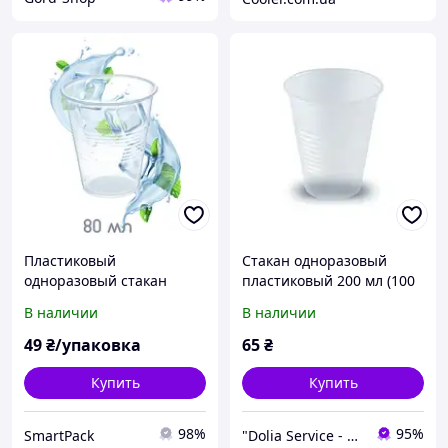
Пластиковый
Стакан одноразовый
одноразовый стакан
пластиковый 200 мл (100
прозрачный 80 мл, 100
шт) стаканчики
В наличии
В наличии
шт / стаканы из пластика
прозрачные пластик для
80 мл
кулера, напитков
49
₴/упаковка
65
₴
Купить
Купить
98%
95%
SmartPack
"Dolia Service - Хозяйственные товары для бизнеса и дома"