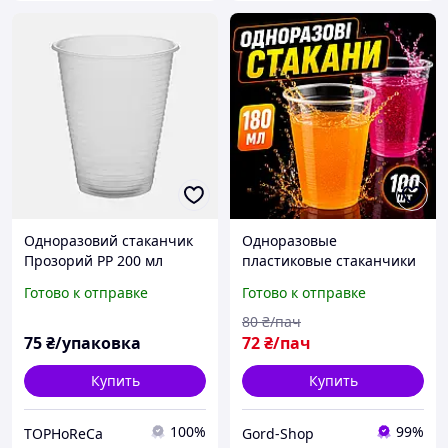
Одноразовий стаканчик
Одноразовые
Прозорий РР 200 мл
пластиковые стаканчики
100шт
180мл 100шт стаканы
Готово к отправке
Готово к отправке
прозрачные для
напитков воды для
80
₴/пач
кулера и пикника
75
₴/упаковка
72
₴/пач
Купить
Купить
100%
99%
TOPHoReCa
Gord-Shop