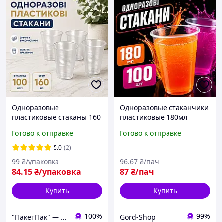
Одноразовые
Одноразовые стаканчики
пластиковые стаканы 160
пластиковые 180мл
мл 100 шт одноразовые
100шт стаканы
Готово к отправке
Готово к отправке
стаканчики, пластиковые
прозрачные для
стаканы для кулера
напитков воды для
5.0
(2)
кулера и пикника
99
₴/упаковка
96
.67
₴/пач
84
.15
₴/упаковка
87
₴/пач
Купить
Купить
100%
99%
"ПакетПак" — упаковка, которая работает на ваш бренд!
Gord-Shop