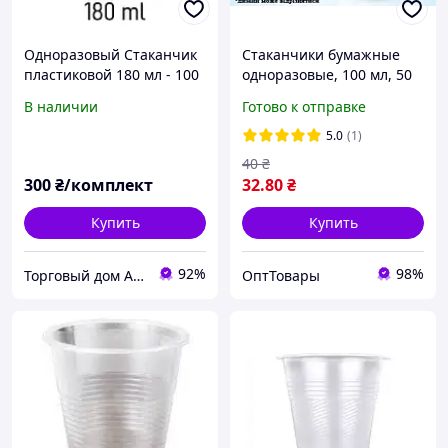
Одноразовый Стаканчик
Стаканчики бумажные
пластиковой 180 мл - 100
одноразовые, 100 мл, 50
шт/уп, 5 упаковок
шт
В наличии
Готово к отправке
5.0
(1)
40
₴
300
₴/комплект
32
.80
₴
Купить
Купить
92%
98%
Торговый дом ARMADA PACK
ОптТовары