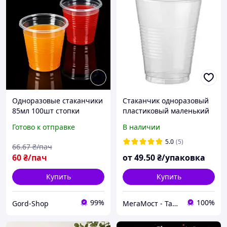
Одноразовые стаканчики
Стаканчик одноразовый
85мл 100шт стопки
пластиковый маленький
пластиковые стаканы
160 мл 100 шт упаковка
Готово к отправке
В наличии
прозрачные для
для горячих и холодных
напитков и пикника
напитков
5.0
(5)
66
.67
₴/пач
маленькие
60
₴/пач
от
49
.50
₴/упаковка
Купить
Купить
99%
100%
Gord-Shop
МегаМост - Тара и Упаковка