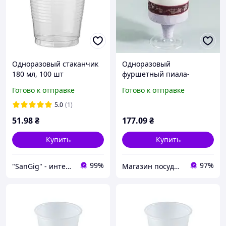
Одноразовый стаканчик
Одноразовый
180 мл, 100 шт
фуршетный пиала-
стаканчик на ножке 100
Готово к отправке
Готово к отправке
мл 50х90 мм прозрачный,
стеклоподобный пластик,
5.0
(1)
14 шт. 14 шт/уп
51
.98
₴
177
.09
₴
Купить
Купить
99%
97%
"SanGig" - интернет-магазин
Магазин посуды Каапс