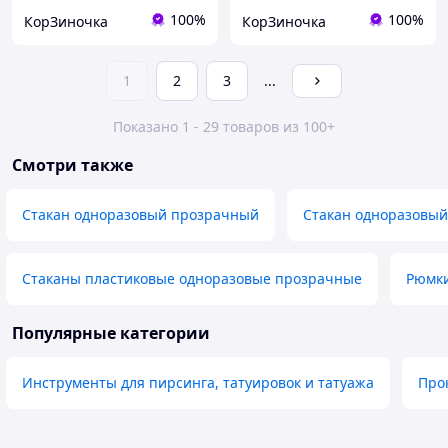
100%
100%
КорЗиночка
КорЗиночка
1
2
3
...
Показано 1 - 29 товаров из 100+
Смотри также
Стакан одноразовый прозрачный
Стакан одноразовый
Стаканы пластиковые одноразовые прозрачные
Рюмки
Популярные категории
Инструменты для пирсинга, татуировок и татуажа
Про