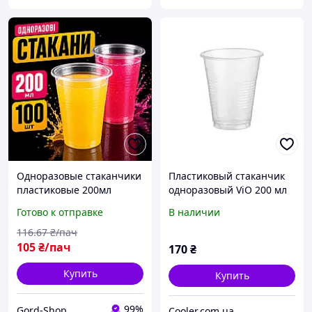
Одноразовые стаканчики
Пластиковый стаканчик
пластиковые 200мл
одноразовый ViO 200 мл
100шт стаканы
(100 шт)
Готово к отправке
В наличии
прозрачные для
напитков воды для
116
.67
₴/пач
кулера и пикника
105
₴/пач
170
₴
Купить
Купить
99%
Gord-Shop
Cooler.com.ua