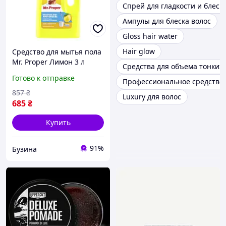
Спрей для гладкости и блеск
Ампулы для блеска волос
Gloss hair water
Hair glow
Средство для мытья пола
Mr. Proper Лимон 3 л
Средства для объема тонких 
чистота и блеск
Готово к отправке
Профессиональное средство 
857
₴
Luxury для волос
685
₴
Купить
91%
Бузина