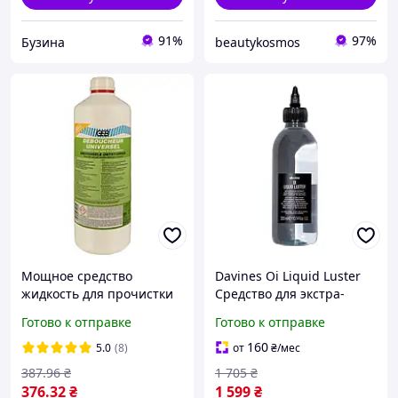
91%
97%
Бузина
beautykosmos
Мощное средство
Davines Oi Liquid Luster
жидкость для прочистки
Средство для экстра-
труб канализации от
блеска и шелковистости
Готово к отправке
Готово к отправке
жира и волос GEB
волос, 300 мл
Deboucheur Universel, 1л
160
5.0
(8)
от
₴
/мес
387
.96
₴
1 705
₴
376
.32
₴
1 599
₴