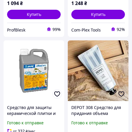
1 094
₴
1 248
₴
Купить
Купить
99%
92%
ProfBlesk
Com-Plex Tools
Средство для защиты
DEPOT 308 Средство для
керамической плитки и
придания объема
натурального камня
волосам Hair Styling
Готово к отправке
Готово к отправке
Mapei Ultracare Stain
Volume Creator 100ml
Protector W Plus, 1 л
332
от
₴
/мес