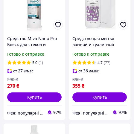
Средство Miva Nano Pro
Средство для мытья
Блеск для стекол и
ванной и туалетной
зеркал, 500 мл
комнаты Bien 500 мл
Готово к отправке
Готово к отправке
5.0
(1)
4.7
(77)
27
36
от
₴
/мес
от
₴
/мес
290
₴
390
₴
270
₴
355
₴
Купить
Купить
97%
97%
Фея: популярні товари в інтернеті
Фея: популярні товари в інтернеті