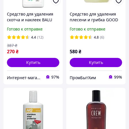
Средство для удаления
Средство для удаления
скотча и наклеек BALU
плесени и грибка GOOD
Deleter 650 мл
RESULT 5 л (канистра)
Готово к отправке
Готово к отправке
(4820159426713)
4.4
(12)
4.8
(6)
387
₴
270
₴
580
₴
Купить
Купить
97%
99%
Интернет-магазин UHT24
ПромБытХим