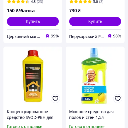
4.8
(23)
5.0
(2)
150
₴/банка
730
₴
Купить
Купить
99%
98%
Церковний магазин "Трикірій"
Перукарський Рай
Концентрированное
Моющее средство для
средство SVOD-РВН для
полов и стен 1,5л
промывки
Mr.Proper Лимон
Готово к отправке
Готово к отправке