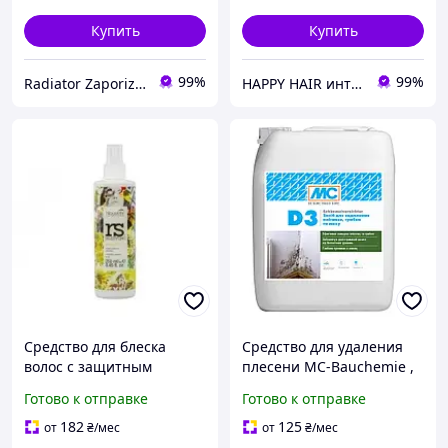
Купить
Купить
99%
99%
Radiator Zaporizhzhya
HAPPY HAIR интернет-магазин профессиональной косметики для волос
Средство для блеска
Средство для удаления
волос с защитным
плесени MC-Bauchemie ,
эффектом Nouvelle Shiny
грибка и мха D3, 10 л (MC-
Готово к отправке
Готово к отправке
Hair 250 мл
D3-10)
182
125
от
₴
/мес
от
₴
/мес