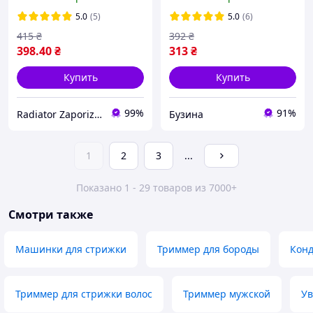
теплообменного и
теплоэнергетического
5.0
(5)
5.0
(6)
оборудования 1 л
415
₴
392
₴
398
.40
₴
313
₴
Купить
Купить
99%
91%
Radiator Zaporizhzhya
Бузина
1
2
3
...
Показано 1 - 29 товаров из 7000+
Смотри также
Машинки для стрижки
Триммер для бороды
Конд
Триммер для стрижки волос
Триммер мужской
Ув