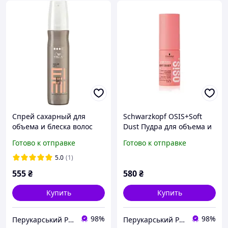
Спрей сахарный для
Schwarzkopf OSIS+Soft
объема и блеска волос
Dust Пудра для объема и
Wella Professionals Eimi
блеска волос 10гр
Готово к отправке
Готово к отправке
Sugar Lift 150 мл
5.0
(1)
555
₴
580
₴
Купить
Купить
98%
98%
Перукарський Рай
Перукарський Рай