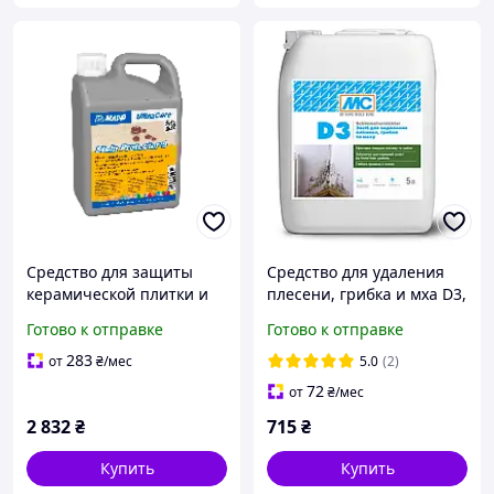
Средство для защиты
Средство для удаления
керамической плитки и
плесени, грибка и мха D3,
натурального камня
5 л MC-Bauchemie (MC-
Готово к отправке
Готово к отправке
Mapei Ultracare Stain
D3-05)
Protector S, 1 л (USPS1)
283
от
₴
/мес
5.0
(2)
72
от
₴
/мес
2 832
₴
715
₴
Купить
Купить