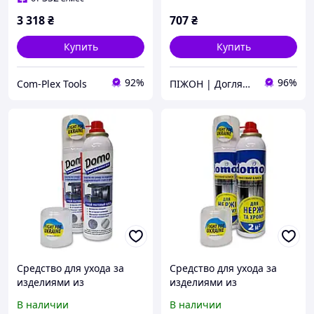
(USPWP1)
3 318
₴
707
₴
Купить
Купить
92%
96%
Com-Plex Tools
ПІЖОН | Догляд для чоловіків
Средство для ухода за
Средство для ухода за
изделиями из
изделиями из
нержавеющей стали и
нержавеющей стали и
В наличии
В наличии
хрома Матовый блеск
хрома Глянцевый блеск