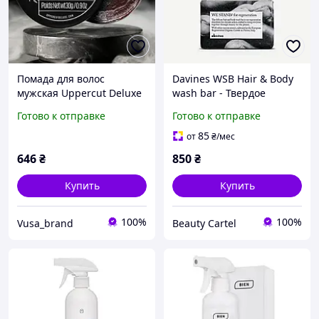
Помада для волос
Davines WSB Hair & Body
мужская Uppercut Deluxe
wash bar - Твердое
Pomade 30г стайлинговое
средство для мытья Волос
Готово к отправке
Готово к отправке
средство для сильной
и Тела 100 мл
фиксации и блеска
85
от
₴
/мес
646
₴
850
₴
Купить
Купить
100%
100%
Vusa_brand
Beauty Cartel