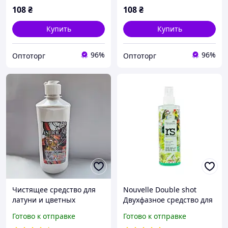
DOMO 150мл
DOMO 150мл
108
₴
108
₴
Купить
Купить
96%
96%
Оптоторг
Оптоторг
Чистящее средство для
Nouvelle Double shot
латуни и цветных
Двухфазное средство для
металлов Асидол (600
блеска и восстановления
Готово к отправке
Готово к отправке
грамм)
волос 250мл