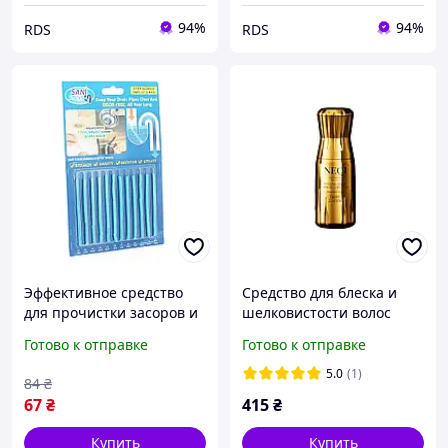
94%
94%
RDS
RDS
Эффективное средство
Средство для блеска и
для прочистки засоров и
шелковистости волос
удаления неприятных
NEQI Diamond Glass
Готово к отправке
Готово к отправке
запахов в трубах Sani
Styling Spray All 75 ml
Sticks garage
5.0
(1)
84
₴
67
₴
415
₴
Купить
Купить