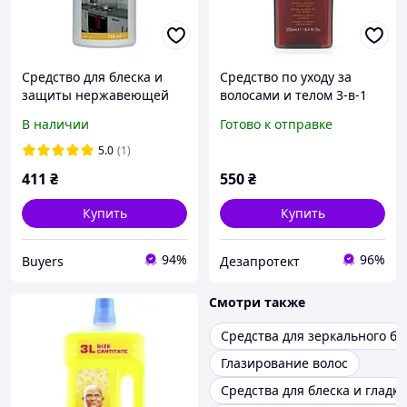
Средство для блеска и
Средство по уходу за
защиты нержавеющей
волосами и телом 3-в-1
стали HG 125 мл
American Crew 3-in-1 250
В наличии
Готово к отправке
мл
5.0
(1)
411
₴
550
₴
Купить
Купить
94%
96%
Buyers
Дезапротект
Смотри также
Средства для зеркального бл
Глазирование волос
Средства для блеска и гладко