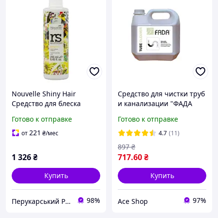
Nouvelle Shiny Hair
Средство для чистки труб
Средство для блеска
и канализации "ФАДА
волос с защитным
ТРУБООЧИСНИК FADA
Готово к отправке
Готово к отправке
эффектом 250мл
TUBE CLEANER, 3л
221
от
₴
/мес
4.7
(11)
897
₴
1 326
₴
717
.60
₴
Купить
Купить
98%
97%
Перукарський Рай
Ace Shop