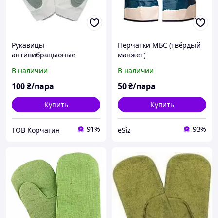
Рукавицы
Перчатки МБС (твёрдый
антивибрацыоные
манжет)
вибрацыонные рукавицы
В наличии
В наличии
100
₴/пара
50
₴/пара
Купить
Купить
91%
93%
ТОВ Корчагин
eSiz