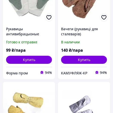
Рукавицы
Вачеги (рукавиці для
антивибрацыоные
сталеварів)
вибрацыонные рукавицы
Готово к отправке
В наличии
99
₴/пара
140
₴/пара
Купить
Купить
94%
94%
Форма пром
КАМУФЛЯЖ-КР