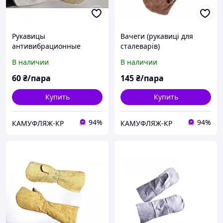
Рукавицы
Вачеги (рукавиці для
антивибрационные
сталеварів)
В наличии
В наличии
60
₴/пара
145
₴/пара
Купить
Купить
94%
94%
КАМУФЛЯЖ-КР
КАМУФЛЯЖ-КР