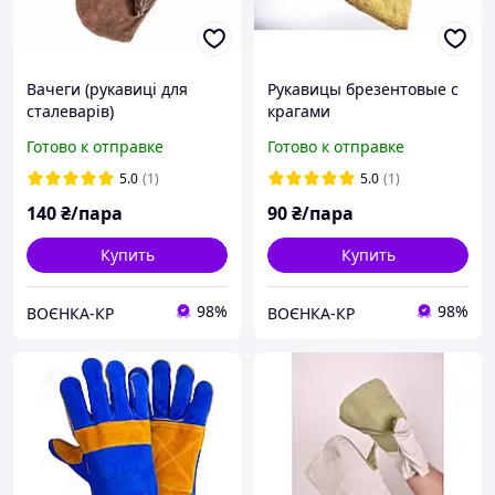
Вачеги (рукавиці для
Рукавицы брезентовые с
сталеварів)
крагами
Готово к отправке
Готово к отправке
5.0
(1)
5.0
(1)
140
₴/пара
90
₴/пара
Купить
Купить
98%
98%
ВОЄНКА-КР
ВОЄНКА-КР