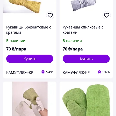
Рукавицы брезентовые с
Рукавицы спилковые с
крагами
крагами
В наличии
В наличии
70
₴/пара
70
₴/пара
Купить
Купить
94%
94%
КАМУФЛЯЖ-КР
КАМУФЛЯЖ-КР