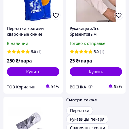
Перчатки крагами
Рукавицы х/б с
сварочные синие
брезентовым
Усиленные
наладонником (двойная)
В наличии
Готово к отправке
5.0
(1)
5.0
(1)
250
₴/пара
25
₴/пара
Купить
Купить
91%
98%
ТОВ Корчагин
ВОЄНКА-КР
Смотри также
Перчатки
Рукавицы пекаря
Сварочные краги