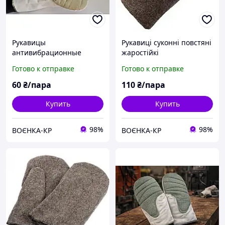
Рукавицы
Рукавиці суконні повстяні
антивибрационные
жаростійкі
Готово к отправке
Готово к отправке
60
₴/пара
110
₴/пара
Купить
Купить
98%
98%
ВОЄНКА-КР
ВОЄНКА-КР