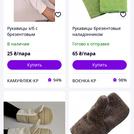
Рукавицы х/б с
Рукавицы брезентовые
брезентовым
наладонником
наладонником (двойная)
(одинарная)
В наличии
Готово к отправке
25
₴/пара
65
₴/пара
Купить
Купить
94%
98%
КАМУФЛЯЖ-КР
ВОЄНКА-КР