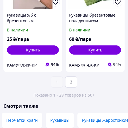
Рукавицы х/б с
Рукавицы брезентовые
брезентовым
наладонником
наладонником (двойная)
(одинарная)
В наличии
В наличии
25
₴/пара
60
₴/пара
Купить
Купить
94%
94%
КАМУФЛЯЖ-КР
КАМУФЛЯЖ-КР
1
2
Показано 1 - 29 товаров из 50+
Смотри также
Перчатки краги
Рукавицы
Рукавицы Жаростойки