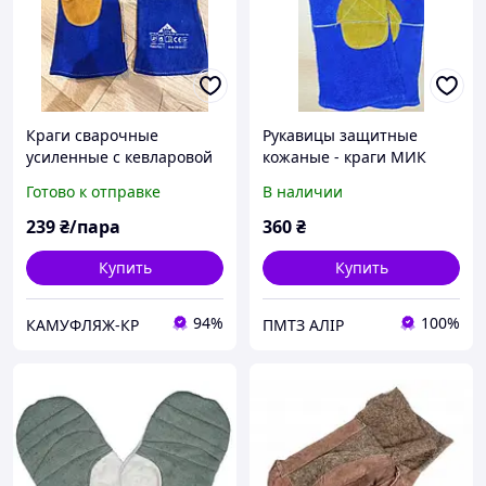
Краги сварочные
Рукавицы защитные
усиленные с кевларовой
кожаные - краги МИК
нитью МИК
Готово к отправке
В наличии
239
₴/пара
360
₴
Купить
Купить
94%
100%
КАМУФЛЯЖ-КР
ПМТЗ АЛІР