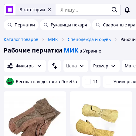
В категории
Перчатки
Рукавицы пекаря
Сварочные кра
Каталог товаров
МИК
Спецодежда и обувь
Рабочи
Рабочие перчатки
МИК
в Украине
Фильтры
Цена
Размер
Мате
Бесплатная доставка Rozetka
11
Универса