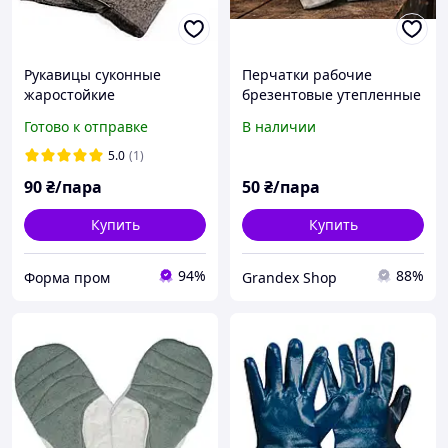
Рукавицы суконные
Перчатки рабочие
жаростойкие
брезентовые утепленные
защитные для сварки и
Готово к отправке
В наличии
тяжелых работ
5.0
(1)
90
₴/пара
50
₴/пара
Купить
Купить
94%
88%
Форма пром
Grandex Shop