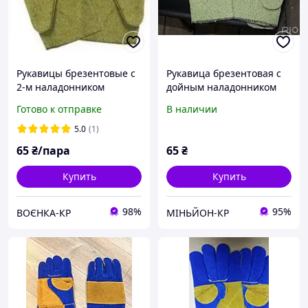
Рукавицы брезентовые с
Рукавица брезентовая с
2-м наладонником
дойным наладонником
Готово к отправке
В наличии
5.0
(1)
65
₴/пара
65
₴
Купить
Купить
98%
95%
ВОЄНКА-КР
МІНЬЙОН-КР