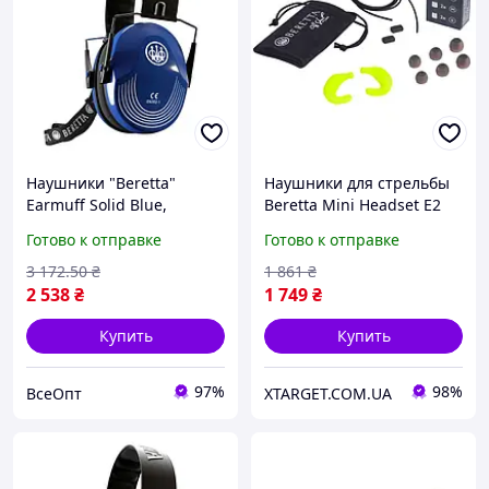
Наушники "Beretta"
Наушники для стрельбы
Earmuff Solid Blue,
Beretta Mini Headset E2
пассивная защита, SNR
Yellow CF121-D0043-02FF
Готово к отправке
Готово к отправке
25dB, складная дуга
3 172
.50
₴
1 861
₴
2 538
₴
1 749
₴
Купить
Купить
97%
98%
ВсеОпт
XTARGET.COM.UA