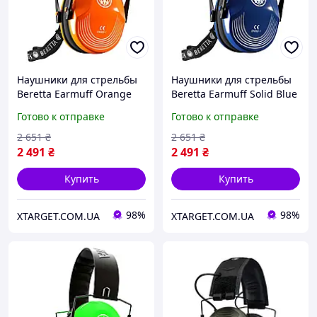
Наушники для стрельбы
Наушники для стрельбы
Beretta Earmuff Orange
Beretta Earmuff Solid Blue
Fluo CF100-00002-04FF
CF100-00002-05SS
Готово к отправке
Готово к отправке
2 651
₴
2 651
₴
2 491
₴
2 491
₴
Купить
Купить
98%
98%
XTARGET.COM.UA
XTARGET.COM.UA