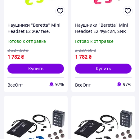
Наушники "Beretta" Mini
Наушники "Beretta" Mini
Headset E2 Желтые,
Headset E2 Фуксия, SNR
защита SNR 32 дБ,
32 дБ, съемный
Готово к отправке
Готово к отправке
съемный микрофон
микрофон
2 227
.50
₴
2 227
.50
₴
1 782
₴
1 782
₴
Купить
Купить
97%
97%
ВсеОпт
ВсеОпт