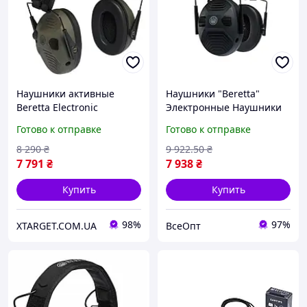
Наушники активные
Наушники "Beretta"
Beretta Electronic
Электронные Наушники
Earmuffs Green CF111-
Черные, SNR 34 дБ, для
Готово к отправке
Готово к отправке
D0044-07Z2
охоты и стрельбы
8 290
₴
9 922
.50
₴
7 791
₴
7 938
₴
Купить
Купить
98%
97%
XTARGET.COM.UA
ВсеОпт