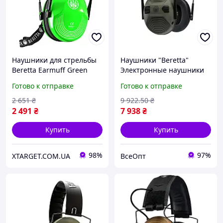
Наушники для стрельбы
Наушники "Beretta"
Beretta Earmuff Green
Электронные наушники
Fluo CF100-00002-07FF
зеленые, снижают шум
Готово к отправке
Готово к отправке
до 34 дБ, питание от 2
батарей AA
2 651
₴
9 922
.50
₴
2 491
₴
7 938
₴
Купить
Купить
98%
97%
XTARGET.COM.UA
ВсеОпт