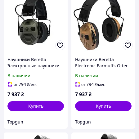
Наушники Beretta
Наушники Beretta
Электронные наушники
Electronic Earmuffs Otter
Зеленые
Hard Surface
В наличии
В наличии
794
794
от
₴
/мес
от
₴
/мес
7 937
₴
7 937
₴
Купить
Купить
Topgun
Topgun