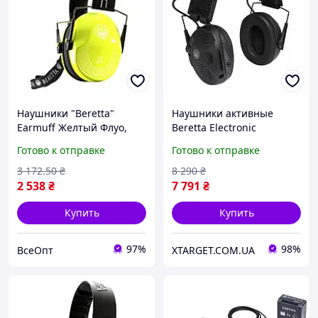
Наушники "Beretta"
Наушники активные
Earmuff Желтый Флуо,
Beretta Electronic
пассивная защита, SNR
Earmuffs Black CF111-
Готово к отправке
Готово к отправке
25dB, регулируемое
D0044-0999
оголовье
3 172
.50
₴
8 290
₴
2 538
₴
7 791
₴
Купить
Купить
97%
98%
ВсеОпт
XTARGET.COM.UA