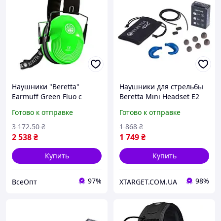
Наушники "Beretta"
Наушники для стрельбы
Earmuff Green Fluo с
Beretta Mini Headset E2
пассивной защитой, SNR
Blue CF121-D0043-0560
Готово к отправке
Готово к отправке
- 25dB, складная дуга
3 172
.50
₴
1 868
₴
2 538
₴
1 749
₴
Купить
Купить
97%
98%
ВсеОпт
XTARGET.COM.UA