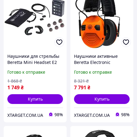
Наушники для стрельбы
Наушники активные
Beretta Mini Headset E2
Beretta Electronic
Black CF121-D0043-0999
Earmuffs ORANGE CF111-
Готово к отправке
Готово к отправке
D0044-0499
1 868
₴
8 321
₴
1 749
₴
7 791
₴
Купить
Купить
98%
98%
XTARGET.COM.UA
XTARGET.COM.UA