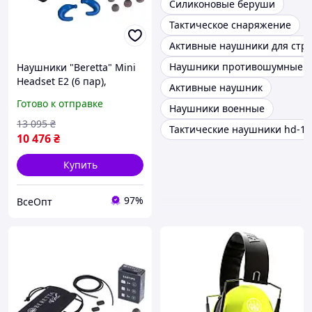
Силиконовые беруши
Тактическое снаряжение
Активные наушники для стр
Наушники противошумные
Наушники "Beretta" Mini
Headset E2 (6 пар),
Активные наушник
защита от шума 32 дБ,
Готово к отправке
Наушники военные
съемный микрофон
13 095
₴
Тактические наушники hd-16
10 476
₴
Купить
97%
ВсеОпт