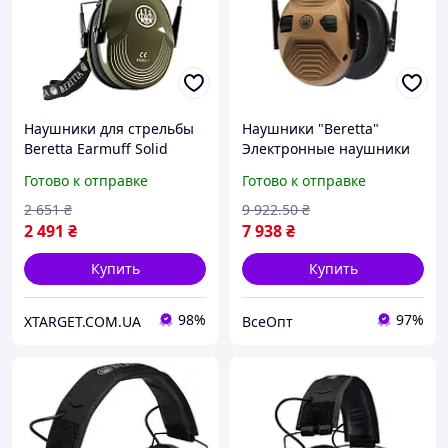
Наушники для стрельбы
Наушники "Beretta"
Beretta Earmuff Solid
Электронные наушники
Green CF100-0002-07SS
Otter Hard Surface,
Готово к отправке
Готово к отправке
шумоподавление 34 дБ,
комфортная посадка
2 651
₴
9 922
.50
₴
2 491
₴
7 938
₴
Купить
Купить
98%
97%
XTARGET.COM.UA
ВсеОпт