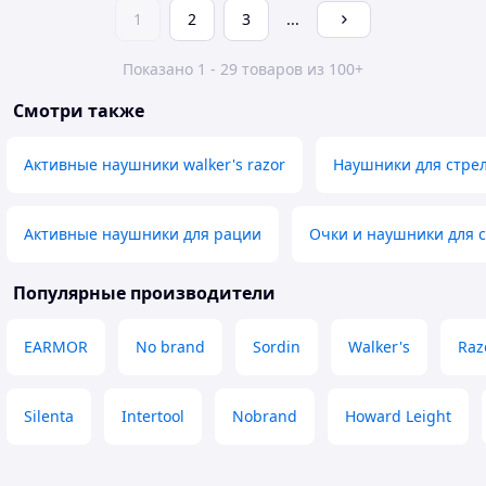
1
2
3
...
Показано 1 - 29 товаров из 100+
Смотри также
Активные наушники walker's razor
Наушники для стре
Активные наушники для рации
Очки и наушники для 
Популярные производители
EARMOR
No brand
Sordin
Walker's
Raz
Silenta
Intertool
Nobrand
Howard Leight