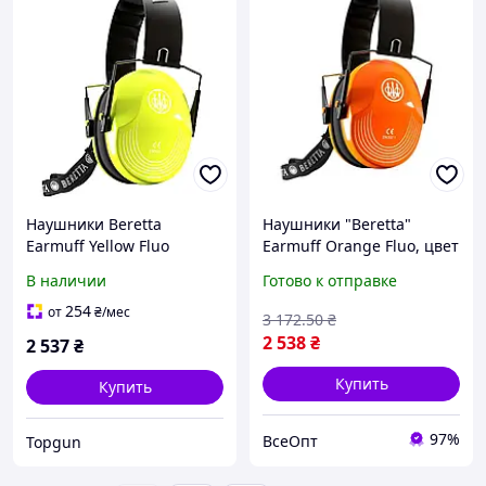
Наушники Beretta
Наушники "Beretta"
Earmuff Yellow Fluo
Earmuff Orange Fluo, цвет
- оранжевый, SNR - 25dB,
В наличии
Готово к отправке
H - 32dB, M - 22dB, L -
13dB
254
от
₴
/мес
3 172
.50
₴
2 538
₴
2 537
₴
Купить
Купить
97%
ВсеОпт
Topgun