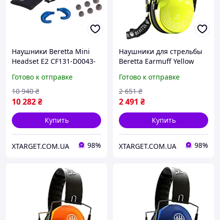
Наушники Beretta Mini
Наушники для стрельбы
Headset E2 CF131-D0043-
Beretta Earmuff Yellow
0MY3 (6 шт сет)
Fluo CF100-00002-02FF
Готово к отправке
Готово к отправке
10 940
₴
2 651
₴
10 282
₴
2 491
₴
Купить
Купить
98%
98%
XTARGET.COM.UA
XTARGET.COM.UA