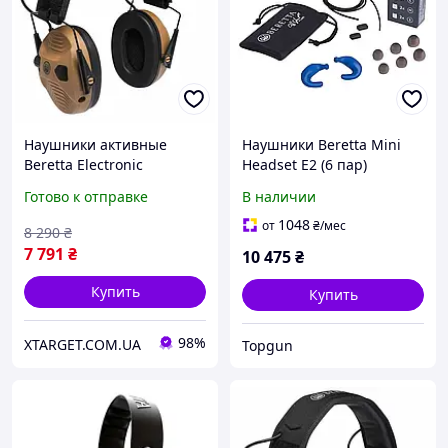
Наушники активные
Наушники Beretta Mini
Beretta Electronic
Headset E2 (6 пар)
Earmuffs Otter Hard
Готово к отправке
В наличии
Surface CF111-D0044-08OT
1048
от
₴
/мес
8 290
₴
7 791
₴
10 475
₴
Купить
Купить
98%
XTARGET.COM.UA
Topgun