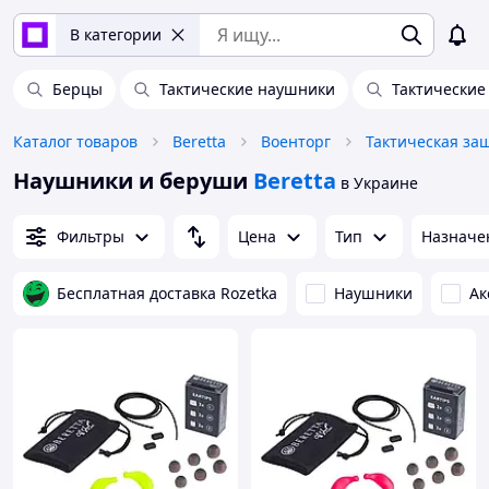
В категории
Берцы
Тактические наушники
Тактические
Каталог товаров
Beretta
Военторг
Тактическая за
Наушники и беруши
Beretta
в Украине
Фильтры
Цена
Тип
Назначе
Бесплатная доставка Rozetka
Наушники
Ак