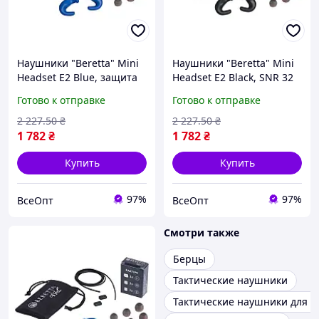
Наушники "Beretta" Mini
Наушники "Beretta" Mini
Headset E2 Blue, защита
Headset E2 Black, SNR 32
SNR 32 дБ, съемный
дБ, съемный микрофон
Готово к отправке
Готово к отправке
микрофон
2 227
.50
₴
2 227
.50
₴
1 782
₴
1 782
₴
Купить
Купить
97%
97%
ВсеОпт
ВсеОпт
Смотри также
Берцы
Тактические наушники
Тактические наушники для 