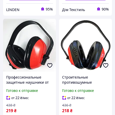
95%
90%
LINDEN
Дім Текстиль
Профессиональные
Строительные
защитные наушники от
противошумные
шума для работы с
наушники для
Готово к отправке
Готово к отправке
инструментом завода и
эффективной защиты от
мастерской с мягким
звуков болгарки
22
22
от
₴
/мес
от
₴
/мес
комфортным оголовьем
перфоратора и
438
₴
436
₴
промышленного
219
₴
218
₴
оборудования