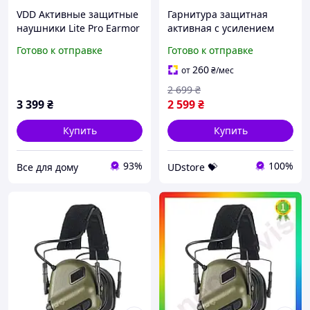
VDD Активные защитные
Гарнитура защитная
наушники Lite Pro Earmor
активная с усилением
M31 Plus с креплением
звука Earmor M31 Plus
Готово к отправке
Готово к отправке
Чебурашка для стрельбы
оливковая UDstore -store-
охоты защит VDD11-
with-good-prices-
260
от
₴
/мес
2 699
₴
3 399
₴
2 599
₴
Купить
Купить
93%
100%
Все для дому
UDstore 💝