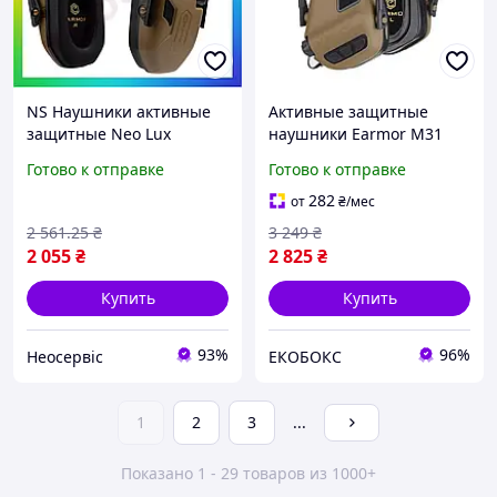
NS Наушники активные
Активные защитные
защитные Neo Lux
наушники Earmor M31
Earmor складные для
Plus (Койот) EKOBOX
Готово к отправке
Готово к отправке
стрельбы охотничьи
тактические
282
от
₴
/мес
звукоподавляю 25Neo-ss
2 561
.25
₴
3 249
₴
2 055
₴
2 825
₴
Купить
Купить
93%
96%
Неосервіс
ЕКОБОКС
1
2
3
...
Показано 1 - 29 товаров из 1000+