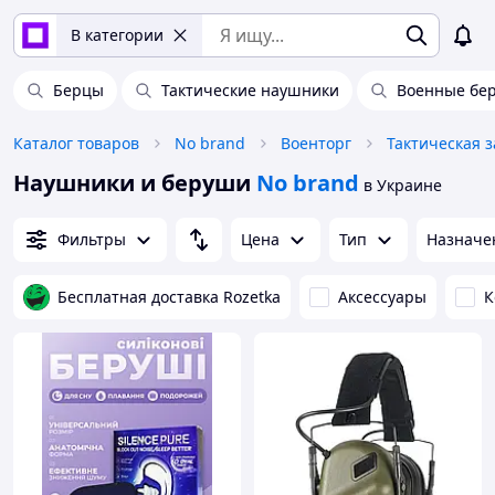
В категории
Берцы
Тактические наушники
Военные бе
Каталог товаров
No brand
Военторг
Тактическая 
Наушники и беруши
No brand
в Украине
Фильтры
Цена
Тип
Назначе
Бесплатная доставка Rozetka
Аксессуары
К