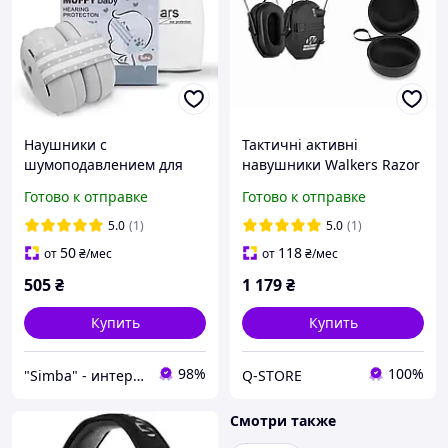
Наушники с
Тактичні активні
шумоподавлением для
навушники Walkers Razor
младенцев и малышей
(з чохлом) Чорний Q-
Готово к отправке
Готово к отправке
STORE -shopping-without-
problems-
5.0
(1)
5.0
(1)
50
118
от
₴
/мес
от
₴
/мес
505
₴
1 179
₴
Купить
Купить
98%
100%
"Simba" - интернет магазин
Q-STORE
Смотри также