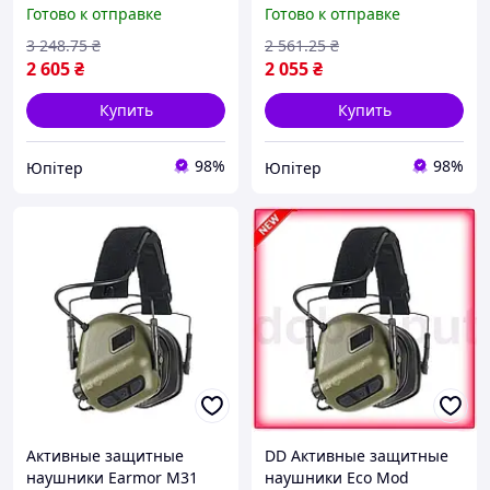
Earmor для стрельбы
Earmor складные для
Готово к отправке
Готово к отправке
охоты взрослых
стрельбы охотничьи
шумоподавление
тактические
3 248
.75
₴
2 561
.25
₴
комфортные UPT66-B
звукоподавля UPT66-B
2 605
₴
2 055
₴
Купить
Купить
98%
98%
Юпітер
Юпітер
Активные защитные
DD Активные защитные
наушники Earmor M31
наушники Eco Mod