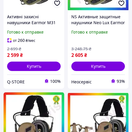
Активні захисні
NS Активные защитные
навушники Earmor M31
наушники Neo Lux Earmor
Plus (Оливковий) Q-STORE
M31 Plus оливковые для
Готово к отправке
Готово к отправке
-shopping-without-
стрельбы и охоты
problems-
слухозащитные нау
260
от
₴
/мес
25Neo-ss
2 699
₴
3 248
.75
₴
2 599
₴
2 605
₴
Купить
Купить
100%
93%
Q-STORE
Неосервіс