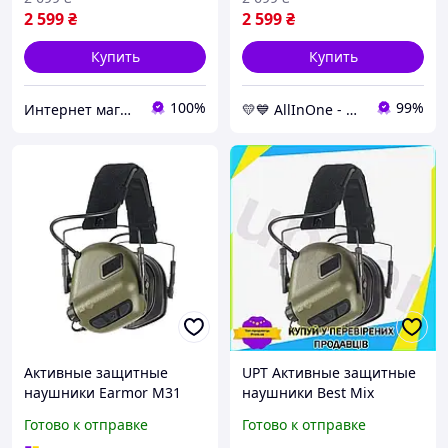
2 599
₴
2 599
₴
Купить
Купить
100%
99%
Интернет магазин ВСЕМ ОПТ
💛💙 AllInOne - находи все необходимое в одном магазине!
Активные защитные
UPT Активные защитные
наушники Earmor M31
наушники Best Mix
Plus (Оливковый) :BRASIL:
Earmor M31 Plus
Готово к отправке
Готово к отправке
оливковые для стрельбы