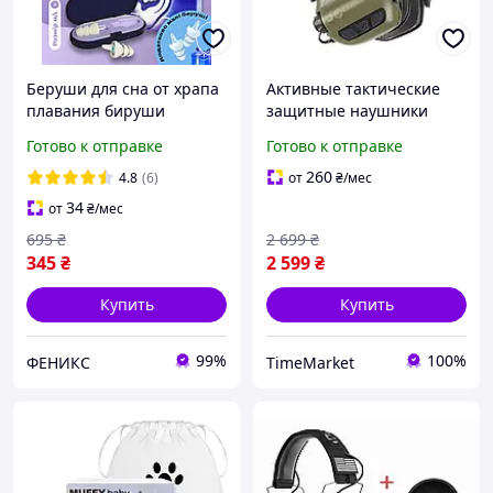
Беруши для сна от храпа
Активные тактические
плавания бируши
защитные наушники
многоразовые с высоким
Earmor M31 Plus
Готово к отправке
Готово к отправке
шумозаглушением
оливкового цвета для
берушки затычки от
защиты слуха во время
260
4.8
(6)
от
₴
/мес
шума силиконовые в уши
стрельбы или охоты.
34
от
₴
/мес
695
₴
2 699
₴
345
₴
2 599
₴
Купить
Купить
99%
100%
ФЕНИКС
TimeMarket