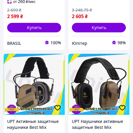
и охоты слухозащитные
260
от
₴
/мес
на UPT66-B
2 699
₴
3 248
.75
₴
2 599
₴
2 605
₴
Купить
Купить
100%
98%
BRASIL
Юпітер
UPT Активные защитные
UPT Наушники активные
наушники Best Mix
защитные Best Mix