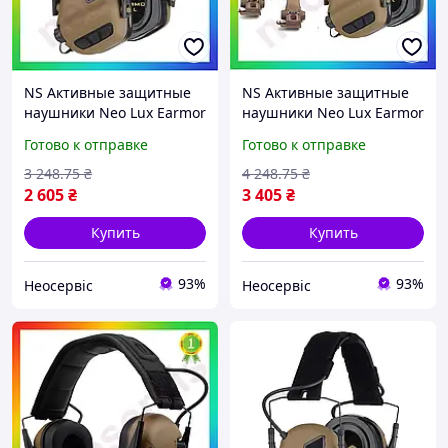
NS Активные защитные
NS Активные защитные
наушники Neo Lux Earmor
наушники Neo Lux Earmor
для стрельбы охоты
с креплением Чебурашка
Готово к отправке
Готово к отправке
взрослых
для стрельбы охоты и
шумоподавление
защиты слуха 25Neo-ss
3 248
.75
₴
4 248
.75
₴
комфортные 25Neo-ss
2 605
₴
3 405
₴
Купить
Купить
93%
93%
Неосервіс
Неосервіс