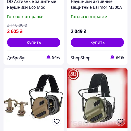
DD Активные защитные
Наушники активные
наушники Eco Mod
защитные Earmor M300A
Earmor для взрослых
Койот
Готово к отправке
Готово к отправке
охоты стрельбы
шумоподавление
3 118
.80
₴
комфортные нау Dobro-A
2 605
₴
2 049
₴
Купить
Купить
94%
94%
Добробут
ShopShop