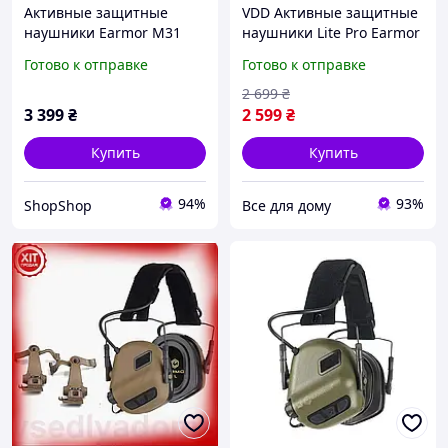
Активные защитные
VDD Активные защитные
наушники Earmor M31
наушники Lite Pro Earmor
Plus с креплением
для стрельбы охоты
Готово к отправке
Готово к отправке
Чебурашка Earmor M16A
защиты слуха
(Койот)
шумоподавления
2 699
₴
комфортны VDD11-
3 399
₴
2 599
₴
Купить
Купить
94%
93%
ShopShop
Все для дому