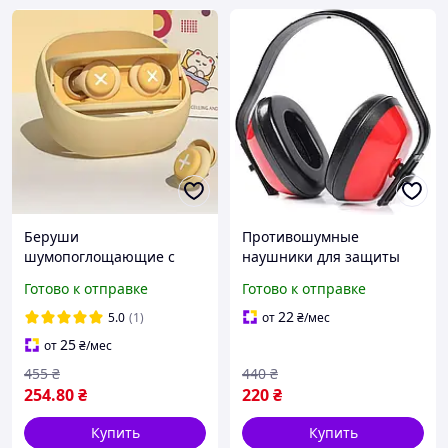
Беруши
Противошумные
шумопоглощающие с
наушники для защиты
чехлом, 2-х слойные
слуха на строительных
Готово к отправке
Готово к отправке
силиконовые вкладыши
площадках и
производстве с высоким
22
5.0
(1)
от
₴
/мес
уровнем подавления
25
от
₴
/мес
звуков
455
₴
440
₴
254
.80
₴
220
₴
Купить
Купить