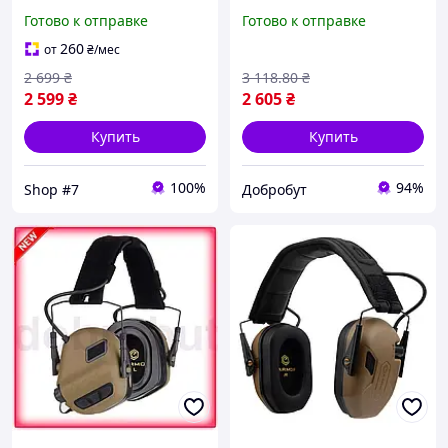
Plus (Оливковый) .Shop#7.
Earmor для стрельбы
Готово к отправке
Готово к отправке
охоты и работы с шумом
оливковые защитные на
260
от
₴
/мес
Dobro-A
2 699
₴
3 118
.80
₴
2 599
₴
2 605
₴
Купить
Купить
100%
94%
Shop #7
Добробут