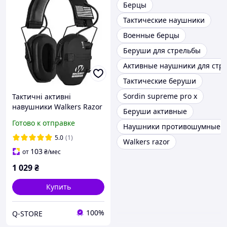
Берцы
Тактические наушники
Военные берцы
Беруши для стрельбы
Активные наушники для стр
Тактические беруши
Sordin supreme pro x
Тактичні активні
навушники Walkers Razor
Беруши активные
Чорний Q-STORE -
Готово к отправке
Наушники противошумные
shopping-without-
problems-
5.0
(1)
Walkers razor
103
от
₴
/мес
1 029
₴
Купить
100%
Q-STORE