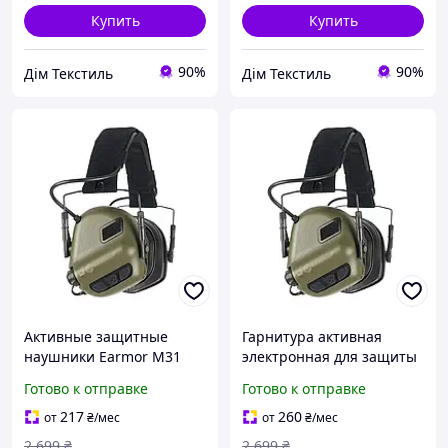
Купить
Купить
90%
90%
Дім Текстиль
Дім Текстиль
Активные защитные
Гарнитура активная
наушники Earmor M31
электронная для защиты
Plus (Оливковый)
слуха Earmor M31 Plus
Готово к отправке
Готово к отправке
оливковый AllInOne -
market-without-queues-
217
260
от
₴
/мес
от
₴
/мес
2 699
₴
2 699
₴