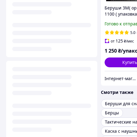
Беруши 3М( ор
1100 ( упаковка
Готово к отпра
5.0
125
от
₴
/мес
1 250
₴/упак
Купит
Інтернет-магазин "Закупка онлайн"
Смотри также
Беруши для сн
Берцы
Тактические н
Каска с наушн