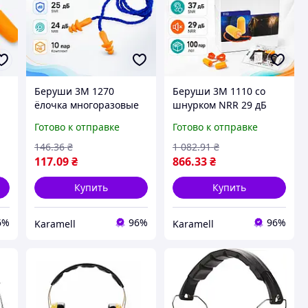
Беруши 3M 1270
Беруши 3M 1110 со
ёлочка многоразовые
шнурком NRR 29 дБ
эластомер со шнурком
SNR 37 дБ полиуретан
Готово к отправке
Готово к отправке
SNR 25 дБ NRR 24 дБ 10
конические
пар индивидуальная
индивидуальная
146
.36
₴
1 082
.91
₴
упаковка для сна
упаковка набор 100
117
.09
₴
866
.33
₴
работы поездок
пар для производства
NR
Купить
Купить
6%
96%
96%
Karamell
Karamell