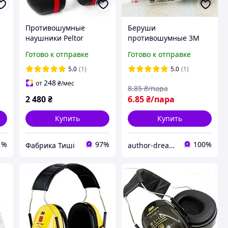
Противошумные
Беруши
наушники Peltor
противошумные 3M
Optime III H540A SNR
1100 одноразовые
Готово к отправке
Готово к отправке
35 дБ
мягкие шумозащитные
беруши для сна работы
5.0
(1)
5.0
(1)
путешествий защита
248
от
₴
/мес
8
.85
₴/пара
от шума 1 пара
2 480
₴
6
.85
₴/пара
Купить
Купить
1%
97%
100%
Фабрика Тиші
author-dreams