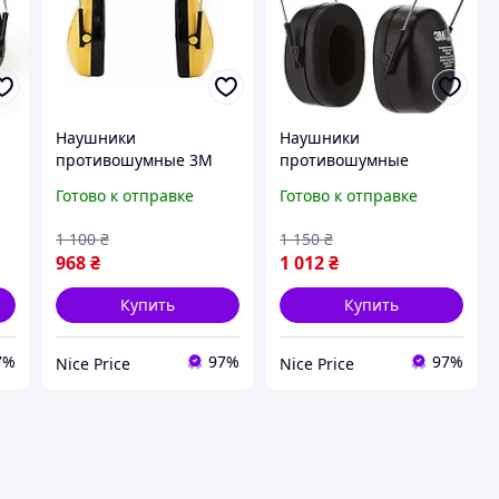
Наушники
Наушники
противошумные 3M
противошумные
31
PELTOR Optime I H510A
складные 3M 90563E
Готово к отправке
Готово к отправке
желтые защита слуха
черные защита слуха
27 дБ Уценка!
94 105 дБ Уценка!
1 100
₴
1 150
₴
968
₴
1 012
₴
Купить
Купить
7%
97%
97%
Nice Price
Nice Price