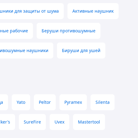
шники для защиты от шума
Активные наушник
ные рабочие
Беруши противошумные
тивошумные наушники
Бируши для ушей
да
Yato
Peltor
Pyramex
Silenta
ker’s
SureFire
Uvex
Mastertool