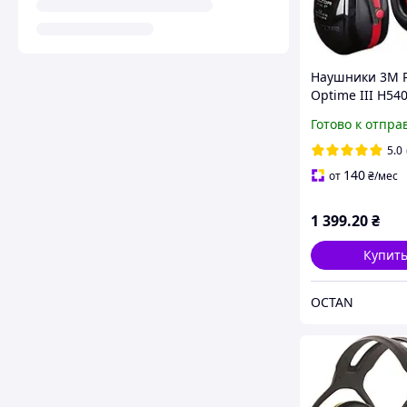
Наушники 3M P
Optime III H54
(стандартное о
Готово к отпра
5.0
140
от
₴
/мес
1 399
.20
₴
Купит
OCTAN