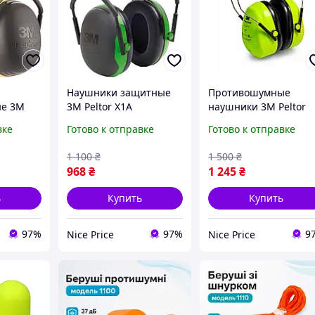
Наушники защитные
Противошумные
е 3M
3M Peltor X1A
наушники 3M Peltor
C1
шумоподавляющие
Optime II H520A
вке
Готово к отправке
Готово к отправке
 защита
черно-зеленые с
защитные для работ
енка!
регулируемым
и производства,
1 100
₴
1 500
₴
оголовьем Уценка!
неоново-желтые
968
₴
1 245
₴
УЦЕНКА!
ь
Купить
Купить
97%
97%
9
Nice Price
Nice Price