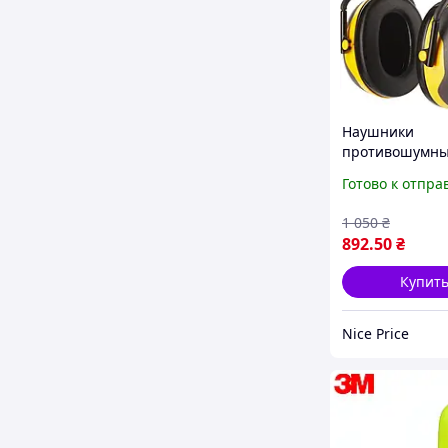
Наушники
противошумны
Peltor X2A X2A
Готово к отпра
черно-желтые
слуха 31 дБ Уц
1 050
₴
892
.50
₴
Купит
Nice Price