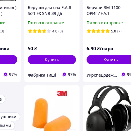
игинал )
Беруши для сна E.A.R.
Беруши 3М 1100
 )
Soft FX SNR 39 дБ
ОРИГИНАЛ
противошумные
вке
Готово к отправке
Готово к отправке
(3)
4.0
(3)
5.0
(7)
овка
50
₴
6
.90
₴/пара
ь
Купить
Купить
97%
97%
9
Фабрика Тиші
Укрспецодежда
а
аушники
иками