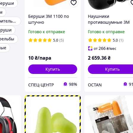
беруши
м
Беруши 3М 1100 по
Наушники
Наушники строительные противошумные
штучно
противошумные 3M
модель X5A-SV
еруши
Готово к отправке
Готово к отправке
(максимальное
рельбы
шумоподавление)
5.0
(5)
5.0
(1)
ные
266
от
₴
/мес
10
₴/пара
2 659
.36
₴
Купить
Купить
98%
9
СПЕЦ-ЦЕНТР
OCTAN