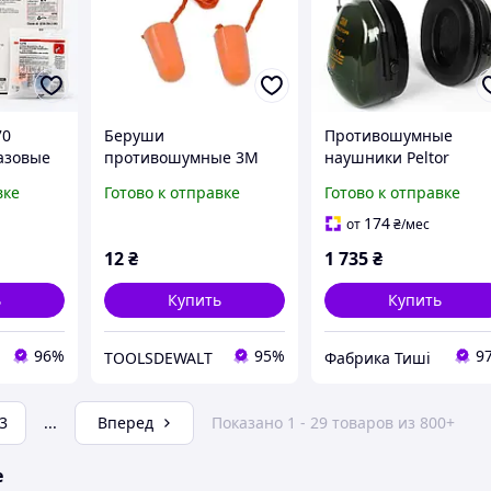
70
Беруши
Противошумные
азовые
противошумные 3М
наушники Peltor
астомер
1110
Optime II H520A SNR 
вке
Готово к отправке
Готово к отправке
24 дБ
дБ
174
от
₴
/мес
сна
12
₴
1 735
₴
ь
Купить
Купить
96%
95%
9
TOOLSDEWALT
Фабрика Тиші
3
...
Вперед
Показано 1 - 29 товаров из 800+
е