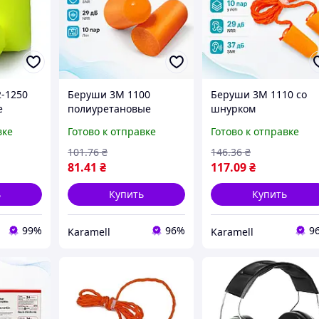
-1250
Беруши 3M 1100
Беруши 3M 1110 со
е
полиуретановые
шнурком
конические SNR 37 дБ
полиуретановые
вке
Готово к отправке
Готово к отправке
NRR 29 дБ мягкие
конические для
гипоаллергенные для
защиты от шума
101
.76
₴
146
.36
₴
сна путешествий и
производство
81
.41
₴
117
.09
₴
работы строительство
строительство сон
10
поездки NRR 29 дБ S
ь
Купить
Купить
37 дБ
99%
96%
9
Karamell
Karamell