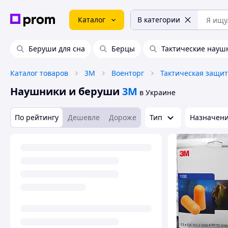
Каталог
В категории
Беруши для сна
Берцы
Тактические науш
Каталог товаров
3М
Военторг
Тактическая защит
Наушники и беруши
3М
в Украине
По рейтингу
Дешевле
Дороже
Тип
Назначен