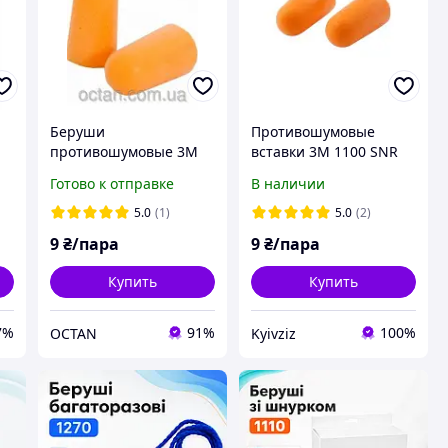
Беруши
Противошумовые
противошумовые 3М
вставки 3М 1100 SNR
1100 SNR 37дБ
37дБ
Готово к отправке
В наличии
ы
5.0
(1)
5.0
(2)
9
₴/пара
9
₴/пара
Купить
Купить
7%
91%
100%
OCTAN
Kyivziz