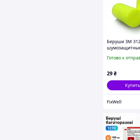
Беруши 3M 312
шумозащитны
Желтые
Готово к отпра
29
₴
Купит
FixWell