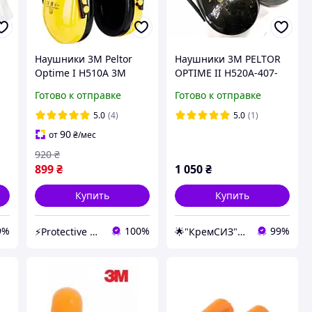
Наушники 3M Peltor
Наушники 3М PELTOR
Optime I H510A 3М
OPTIME II H520A-407-
GQ Противошумные
Готово к отправке
Готово к отправке
5.0
(4)
5.0
(1)
90
от
₴
/мес
920
₴
899
₴
1 050
₴
Купить
Купить
9%
100%
99%
⚡️Protective Market⚡️- НАЛИЧНЫЙ И БЕЗНАЛИЧНЫЙ РАСЧЕТ , НДС
🌟"КремСИЗ"Интернет-магазин