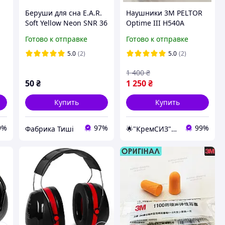
Беруши для сна E.A.R.
Наушники 3M PELTOR
Soft Yellow Neon SNR 36
Optime III H540A
дБ
Противошумные
Готово к отправке
Готово к отправке
5.0
(2)
5.0
(2)
1 400
₴
50
₴
1 250
₴
Купить
Купить
9%
97%
99%
Фабрика Тиші
🌟"КремСИЗ"Интернет-магазин