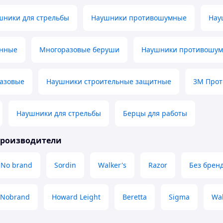
шники для стрельбы
Наушники противошумные
Нау
енные
Многоразовые беруши
Наушники противошум
азовые
Наушники строительные защитные
3M Про
Наушники для стрельбы
Берцы для работы
производители
No brand
Sordin
Walker's
Razor
Без брен
Nobrand
Howard Leight
Beretta
Sigma
Wal