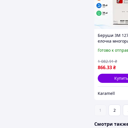
Беруши 3M 12
елочка многор
со шнурком эл
Готово к отпра
SNR 25 дБ NRR 
100 пар для
1 082
.91
₴
производства 
866
.33
₴
путешествий
Купит
Karamell
1
2
Смотри такж