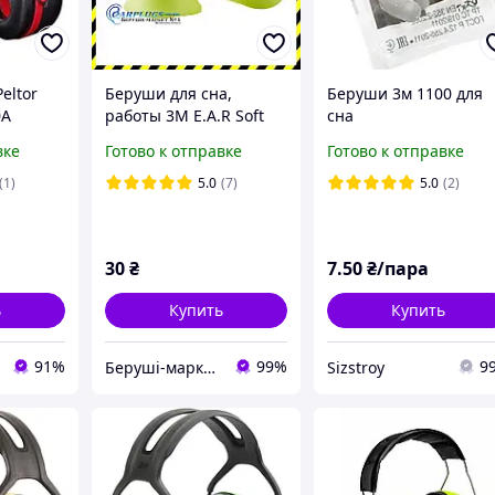
eltor
Беруши для сна,
Беруши 3м 1100 для
0A
работы 3M E.A.R Soft
сна
головье)
FX, SNR 39 дБ
вке
Готово к отправке
Готово к отправке
(1)
5.0
(7)
5.0
(2)
30
₴
7
.50
₴/пара
ь
Купить
Купить
91%
99%
9
Беруші-маркет №1
Sizstroy