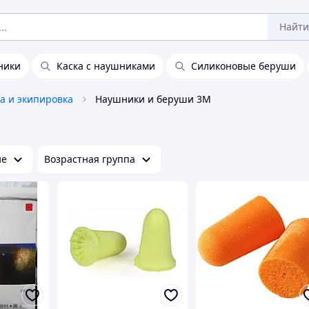
Найти
ники
Каска с наушниками
Силиконовые беруши
а и экипировка
Наушники и беруши 3М
ие
Возрастная группа