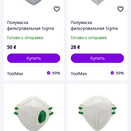
Полумаска
Полумаска
фильтровальная Sigma
фильтровальная Sigma
складного типа FFP3 NR D
складного типа FFP2 NR D
Готово к отправке
Готово к отправке
с клапаном
без клапана
50
₴
28
₴
Купить
Купить
99%
99%
ToolMax
ToolMax