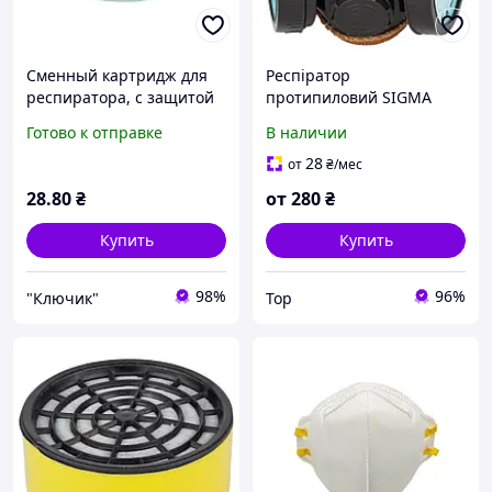
Сменный картридж для
Респіратор
респиратора, с защитой
протипиловий SIGMA
от пыли Sigma 9422511
(9422201)
Готово к отправке
В наличии
28
от
₴
/мес
28
.80
₴
от
280
₴
Купить
Купить
98%
96%
"Ключик"
Top