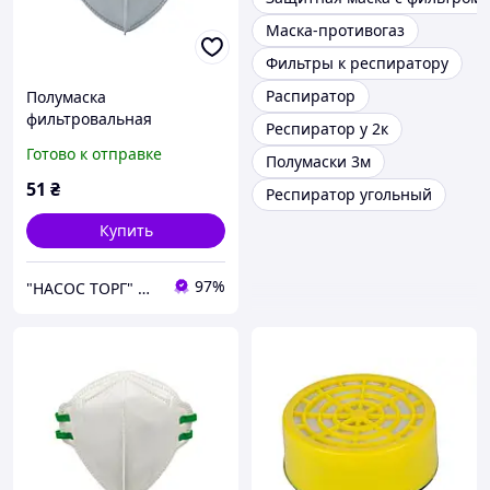
Маска-противогаз
Фильтры к респиратору
Распиратор
Полумаска
фильтровальная
Респиратор у 2к
складного типа FFP3 NR D
Готово к отправке
Полумаски 3м
с клапаном ТМ SIGMA
51
₴
Респиратор угольный
Купить
97%
"НАСОС ТОРГ" Насосное оборудование, инструменты, освещение