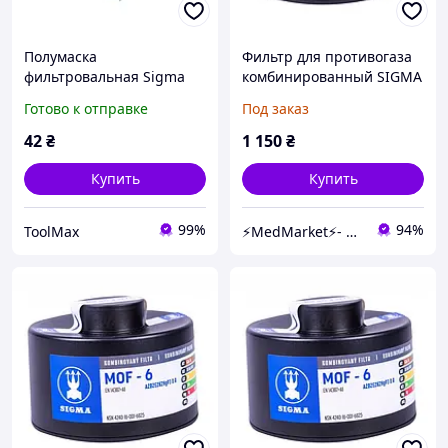
Полумаска
Фильтр для противогаза
фильтровальная Sigma
комбинированный SIGMA
складного типа FFP3 NR D
MOF-6 A2B2E2K2HgP3DR
Готово к отправке
Под заказ
без клапана
МедМаркет
42
₴
1 150
₴
Купить
Купить
99%
94%
ToolMax
⚡️MedMarket⚡️- Оптовый магазин медицинских товаров