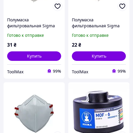
Полумаска
Полумаска
фильтровальная Sigma
фильтровальная Sigma
складного типа FFP1 NR D
складного типа FFP1 NR D
Готово к отправке
Готово к отправке
с клапаном
без клапана
31
₴
22
₴
Купить
Купить
99%
99%
ToolMax
ToolMax