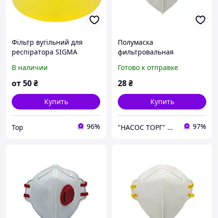
Фільтр вугільний для
Полумаска
респіратора SIGMA
фильтровальная
(9422521)
складного типа FFP2 NR D
В наличии
Готово к отправке
без клапана ТМ SIGMA
от
50
₴
28
₴
Купить
Купить
96%
97%
Top
"НАСОС ТОРГ" Насосное оборудование, инструменты, освещение