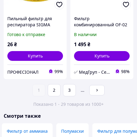
Пильный фильтр для
Фильтр
респиратора SIGMA
комбинированный OF-02
CBRN (A2B2E2K2SXP3DR)
Готово к отправке
В наличии
МедГрупп
26
₴
1 495
₴
Купить
Купить
99%
98%
ПРОФЕСІОНАЛ
✅ МедГруп - Сертифицированное медицинское оборудование
1
2
3
...
Показано 1 - 29 товаров из 1000+
Смотри также
Фильтр от аммиака
Полумаски
Фильтр для полум