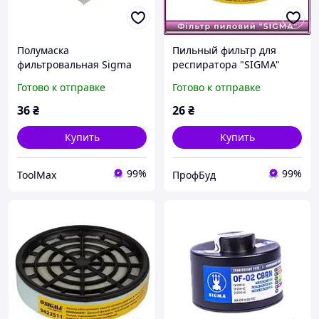
Полумаска
Пильный фильтр для
фильтровальная Sigma
респиратора "SIGMA"
складного типа FFP2 NR D
Готово к отправке
Готово к отправке
с клапаном
36
₴
26
₴
Купить
Купить
99%
99%
ToolMax
ПрофБуд