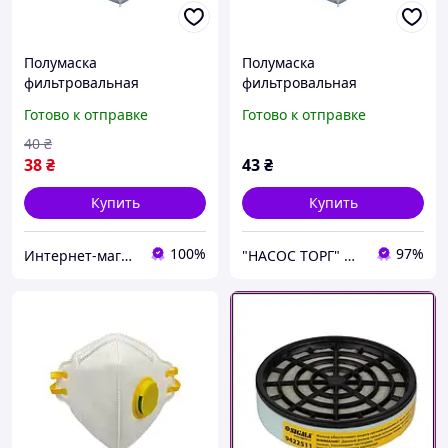
Полумаска
Полумаска
фильтровальная
фильтровальная
складного типа FFP3 NR D
складного типа FFP3 NR D
Готово к отправке
Готово к отправке
без клапана Sigma
без клапана ТМ SIGMA
9420871
40
₴
38
₴
43
₴
Купить
Купить
100%
97%
Интернет-магазин инструментов "R-Tools"
"НАСОС ТОРГ" Насосное оборудование, инструменты, освещение