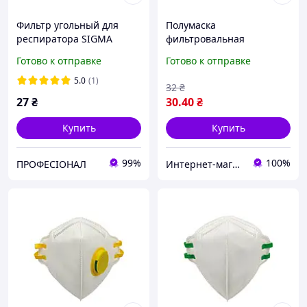
Фильтр угольный для
Полумаска
респиратора SIGMA
фильтровальная
складного типа FFP1 NR D
Готово к отправке
Готово к отправке
с клапаном Sigma
9420601
5.0
(1)
32
₴
27
₴
30
.40
₴
Купить
Купить
99%
100%
ПРОФЕСІОНАЛ
Интернет-магазин инструментов "R-Tools"