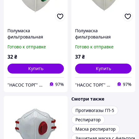
Полумаска
Полумаска
фильтровальная
фильтровальная
складного типа FFP1 NR D
складного типа FFP2 NR D
Готово к отправке
Готово к отправке
с клапаном ТМ SIGMA
с клапаном ТМ SIGMA
32
₴
37
₴
Купить
Купить
97%
97%
"НАСОС ТОРГ" Насосное оборудование, инструменты, освещение
"НАСОС ТОРГ" Насосное оборудование, инструменты, освещение
Смотри также
Противогазы ГП-5
Респиратор
Маска респиратор
Защитная маска с фильтром