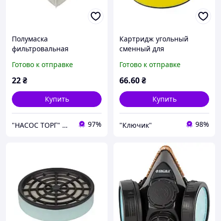
Полумаска
Картридж угольный
фильтровальная
сменный для
складного типа FFP1 NR D
респиратора Sigma
Готово к отправке
Готово к отправке
без клапана ТМ SIGMA
9422521
22
₴
66
.60
₴
Купить
Купить
97%
98%
"НАСОС ТОРГ" Насосное оборудование, инструменты, освещение
"Ключик"