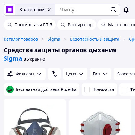
В категории
Противогазы ГП-5
Респиратор
Маска респ
Каталог товаров
Sigma
Безопасность и защита
Ср
Средства защиты органов дыхания
Sigma
в Украине
Фильтры
Цена
Тип
Класс з
Бесплатная доставка Rozetka
Полумаска
Фи