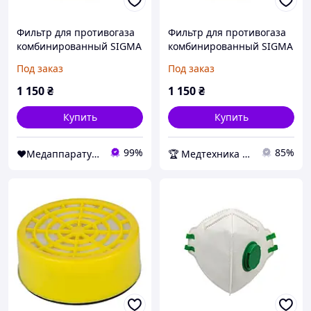
Фильтр для противогаза
Фильтр для противогаза
комбинированный SIGMA
комбинированный SIGMA
MOF-6 A2B2E2K2HgP3DR
MOF-6 A2B2E2K2HgP3DR
Под заказ
Под заказ
Медаппаратура
Медтехника
1 150
₴
1 150
₴
Купить
Купить
99%
85%
❤️Медаппаратура - Медтехника Низких Цен ✅
🏆 Медтехника — 20 лет надежности