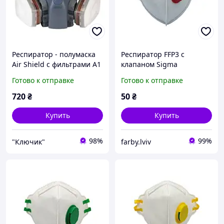
Респиратор - полумаска
Респиратор FFP3 с
Air Shield с фильтрами А1
клапаном Sigma
SIGMA (9417311)
Готово к отправке
Готово к отправке
720
₴
50
₴
Купить
Купить
98%
99%
"Ключик"
farby.lviv