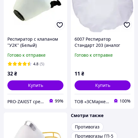
Респиратор с клапаном
6007 Респиратор
"У2К" (Белый)
Стандарт 203 (аналог
ростка 2П)
Готово к отправке
Готово к отправке
4.8
(5)
32
₴
11
₴
Купить
Купить
99%
100%
PRO-ZAXIST средства защиты для профессионалов.
ТОВ «3СМаркет»
Смотри также
Противогаз
Противогазы ГП-5