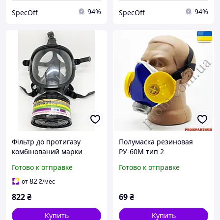
94%
94%
SpecOff
SpecOff
Фільтр до протигазу
Полумаска резиновая
комбінований марки
РУ-60М тип 2
ГП-7К А1В1Е1К1SXP3DR
(респиратор РУ-60М)
Готово к отправке
Готово к отправке
82
от
₴
/мес
822
₴
69
₴
Купить
Купить