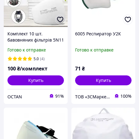
Комплект 10 шт.
6005 Респиратор У2К
бавовняних фільтрів 5N11
для масок 6200/7502/6800
Готово к отправке
Готово к отправке
передфільтр KN95
5.0
(4)
100
₴/комплект
71
₴
Купить
Купить
91%
100%
OCTAN
ТОВ «3СМаркет»