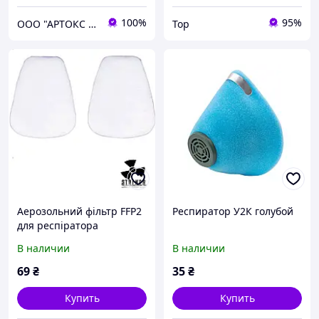
100%
95%
ООО "АРТОКС ЛТД"
Top
Аерозольний фільтр FFP2
Респиратор У2К голубой
для респіратора
Сталкер-2,3 Хімік-2,3,4,
В наличии
В наличии
3M 6000,3 M 7500 (пара)
69
₴
35
₴
Купить
Купить