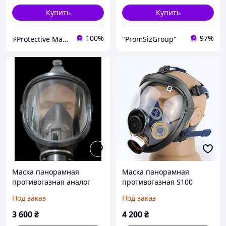
Купить
Купить
100%
97%
⚡️Protective Market⚡️- НАЛИЧНЫЙ И БЕЗНАЛИЧНЫЙ РАСЧЕТ , НДС
"PromSizGroup"
Маска панорамная
Маска панорамная
противогазная аналог
противогазная S100
ППМ
(резьбовое соединение
Под заказ
Под заказ
для фильтра)
3 600
₴
4 200
₴