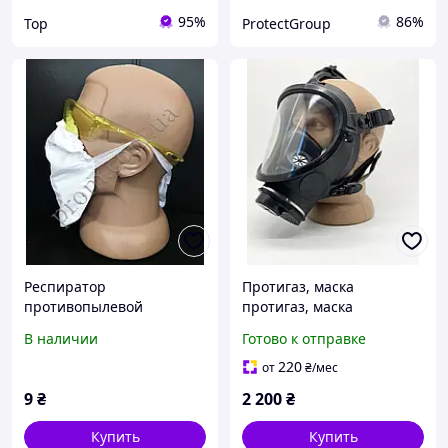
95%
86%
Top
ProtectGroup
Респиратор
Протигаз, маска
противопылевой
протигаз, маска
Лепесток FFP1
повноліцева, противогаз,
В наличии
Готово к отправке
маска полнолицевая,
маска лицевая
220
от
₴
/мес
9
₴
2 200
₴
Купить
Купить