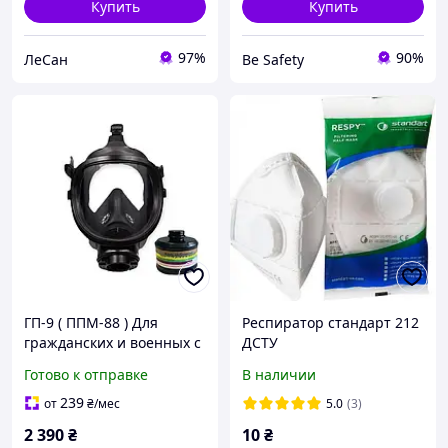
Купить
Купить
97%
90%
ЛеСан
Be Safety
ГП-9 ( ППМ-88 ) Для
Респиратор стандарт 212
гражданских и военных с
ДСТУ
комбинированным
Готово к отправке
В наличии
угольным фильтром
239
от
₴
/мес
5.0
(3)
2 390
₴
10
₴