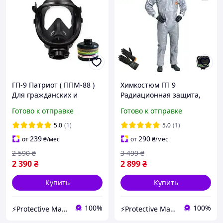
ГП-9 Патриот ( ППМ-88 )
Химкостюм ГП 9
Для гражданских и
Радиационная защита,
военных с
аміак,хлор,кислоти
Готово к отправке
Готово к отправке
комбинированным
угольным фильтром
5.0
(1)
5.0
(1)
239
290
от
₴
/мес
от
₴
/мес
2 590
₴
3 499
₴
2 390
₴
2 899
₴
Купить
Купить
100%
100%
⚡️Protective Market⚡️- НАЛИЧНЫЙ И БЕЗНАЛИЧНЫЙ РАСЧЕТ , НДС
⚡️Protective Market⚡️- НАЛИЧНЫЙ И БЕЗНАЛИЧНЫЙ РАСЧЕТ , НДС