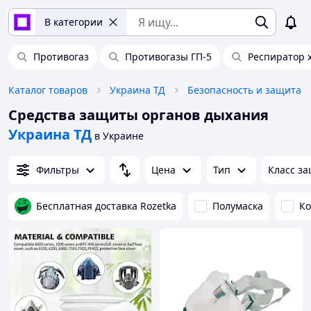
В категории
Противогаз
Противогазы ГП-5
Респиратор 
Каталог товаров
Украина ТД
Безопасность и защита
Средства защиты органов дыхания
Украина ТД
в Украине
Фильтры
Цена
Тип
Класс з
Бесплатная доставка Rozetka
Полумаска
К