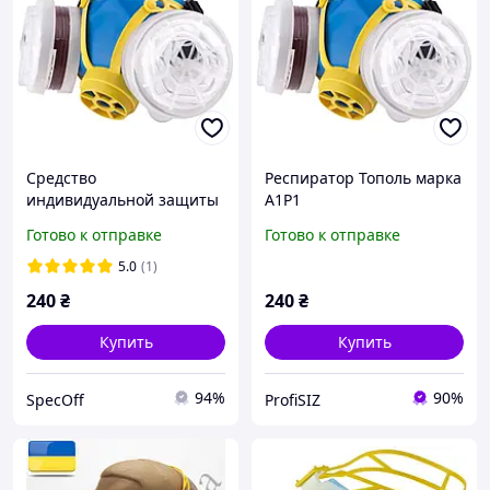
Средство
Респиратор Тополь марка
индивидуальной защиты
А1Р1
органов дыхания Тополь
Готово к отправке
Готово к отправке
А1Р1 респиротор с
клапанами и комплектом
5.0
(1)
фильтров
240
₴
240
₴
Купить
Купить
94%
90%
SpecOff
ProfiSIZ