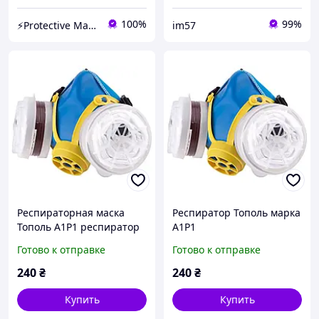
100%
99%
⚡️Protective Market⚡️- НАЛИЧНЫЙ И БЕЗНАЛИЧНЫЙ РАСЧЕТ , НДС
im57
Респираторная маска
Респиратор Тополь марка
Тополь А1Р1 респиратор
А1Р1
полумаска в комплекте с
Готово к отправке
Готово к отправке
угольными и
аэрозольными
240
₴
240
₴
фильтрами
Купить
Купить