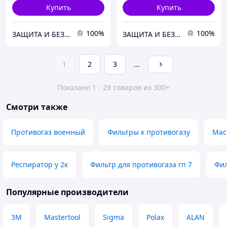
Купить
Купить
100%
100%
ЗАЩИТА И БЕЗОПАСНОСТЬ
ЗАЩИТА И БЕЗОПАСНОСТЬ
1
2
3
...
Показано 1 - 29 товаров из 300+
Смотри также
Противогаз военный
Фильтры к противогазу
Мас
Респиратор у 2к
Фильтр для противогаза гп 7
Фил
Популярные производители
3М
Mastertool
Sigma
Polax
ALAN