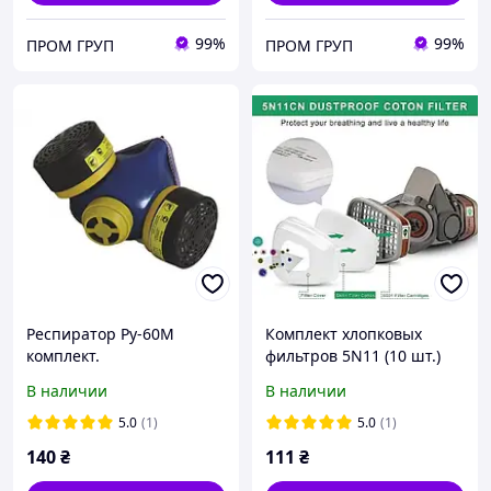
99%
99%
ПРОМ ГРУП
ПРОМ ГРУП
Респиратор Ру-60М
Комплект хлопковых
комплект.
фильтров 5N11 (10 шт.)
для масок 6200/7502/6800
В наличии
В наличии
5.0
(1)
5.0
(1)
140
₴
111
₴