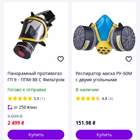
Панорамный противогаз
Респиратор маска РУ-60М
ГП 9 - ППМ-88 С Фильтром
с двумя угольными
A2B2E2K2 газ-
фильтрами А1В1Е1Р2 ФП
Готово к отправке
В наличии
пары,хлор,кислоты,амми
Украина
ак,ядохимикаты
5.0
(1)
4.8
(4)
250
от
₴
/мес
3 099
₴
2 499
₴
151
.98
₴
Купить
Купить