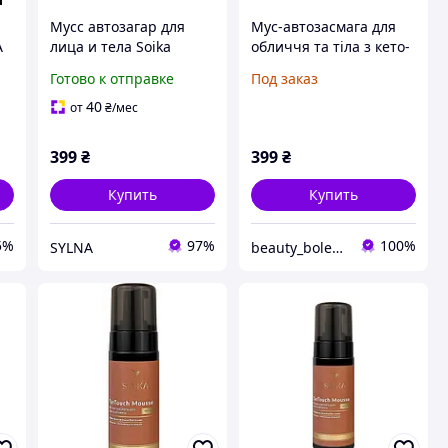
Мусс автозагар для
Мус-автозасмага для
A
лица и тела Soika
обличчя та тіла з кето-
TanTouch Mouse SPF 20
цукром, SPF 20 DARK,
Готово к отправке
Под заказ
150 мл , Medium
150 мл
|neper-SK [n-SK (SK 1
40
от
₴
/мес
399
₴
399
₴
Купить
Купить
5%
97%
100%
SYLNA
beauty_bolekhiv