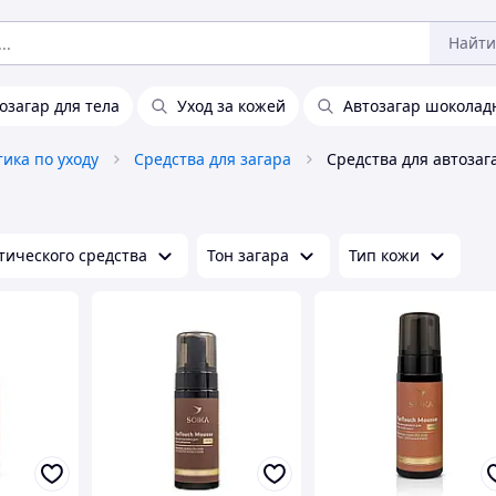
Найти
озагар для тела
Уход за кожей
Автозагар шокола
ика по уходу
Средства для загара
Средства для автозаг
тического средства
Тон загара
Тип кожи