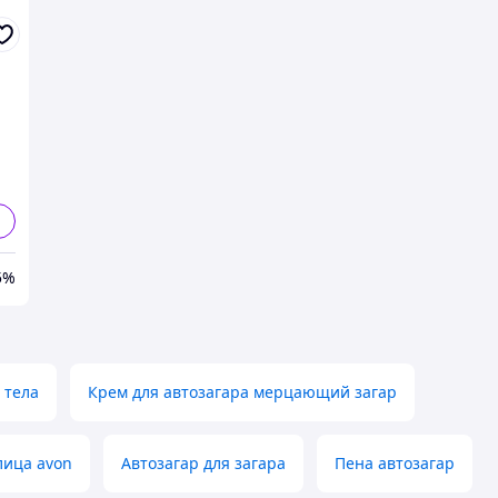
26
5%
 тела
Крем для автозагара мерцающий загар
лица avon
Автозагар для загара
Пена автозагар