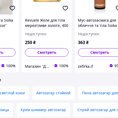
а Soika
Revuele Желе для тіла
Мус-автозасмага для
sse"
мерехтливе золоте, 400
обличчя та тіла Soika
мл
середній MEDIUM з
Недоступен
Недоступен
кето-цукром. олійкою
авокадо і жожоба
250
₴
363
₴
захист, термін до 05.
ть
Смотреть
Смотреть
100%
100%
9
Магазин "Домовичок"
zefirka.if
е
 светлой кожи
Автозагар стойкий
Пена автозагар для
 лица
Крем шиммер автозагар
Спрей автозагар для 