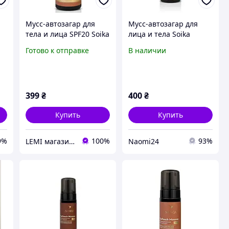
Мусс-автозагар для
Мусс-автозагар для
тела и лица SPF20 Soika
лица и тела Soika
TanTouch Mousse
TanTouch Mousse
Готово к отправке
В наличии
Medium
Medium с кето-
сахарем. маселкой
авокадо и жожоба
защита SPF 20 150 мл
399
₴
400
₴
Купить
Купить
9%
100%
93%
LEMI магазин косметики
Naomi24