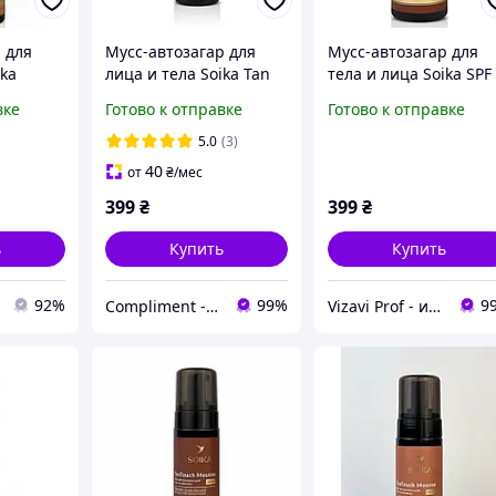
 для
Мусс-автозагар для
Мусс-автозагар для
ika
лица и тела Soika Tan
тела и лица Soika SPF
e SPF 20
Touch Mousse SPF 20
20 Dark 150 мл
вке
Готово к отправке
Готово к отправке
Medium, 150 мл
5.0
(3)
40
от
₴
/мес
399
₴
399
₴
ь
Купить
Купить
92%
99%
9
Compliment - магазин косметики та догляду!
Vizavi Prof - интернет-магазин профессиональной косметики