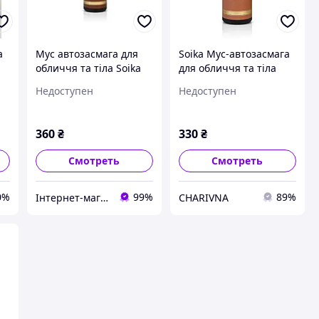
a
Мус автозасмага для
Soika Мус-автозасмага
обличчя та тіла Soika
для обличчя та тіла
TanTouch Mouse SPF 20
MEDIUM
Недоступен
Недоступен
Темний
360
₴
330
₴
Смотреть
Смотреть
0%
99%
89%
Інтернет-магазин Перлина
CHARIVNA