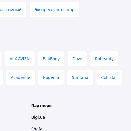
ела темный
Экспресс-автозагар
AliX AVIEN
BaliBody
Dove
Robeauty
Academie
Bogenia
Suntana
Collistar
Партнеры
Bigl.ua
Shafa