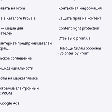
авать на Prom
Контактная информация
 в Каталоге ProSale
Защита прав на контент
 — медиа для
Content right protection
ателей
Отзывы о prom.ua
 интернет-предпринимателей
Кращі
Помощь Силам обороны
(Volonter by Prom)
льское соглашение
онфиденциальности
боты на маркетплейсе
рограмма электронный
с PROM
 Google Ads