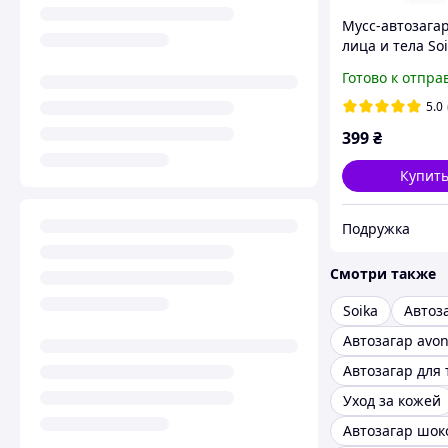
Мусс-автозагар
лица и тела So
Touch Mousse S
Готово к отпра
Dark, 150 мл
5.0
399
₴
Купит
Подружка
Смотри также
Soika
Автоз
Автозагар avo
Автозагар для 
Уход за кожей
Автозагар шо