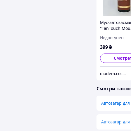
Мус-автозасмаг
"TanTouch Mou
DARK
Недоступен
399
₴
Смотре
diadem.cosmetics
Смотри такж
Автозагар для
Автозагар для