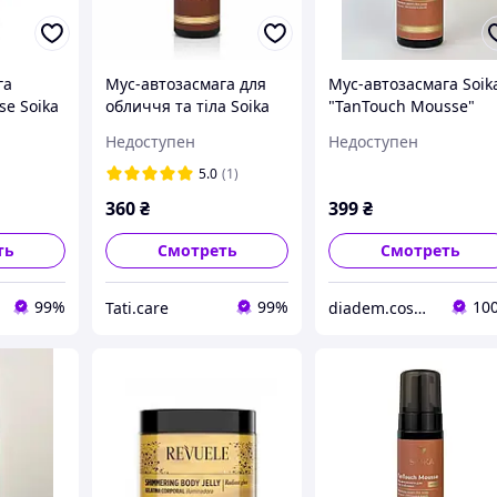
га
Мус-автозасмага для
Мус-автозасмага Soik
e Soika
обличчя та тіла Soika
"TanTouch Mousse"
TanTouch Mousse Dark
MEDIUM
Недоступен
Недоступен
з кето-цукром. олійкою
авокадо і жожоба
5.0
(1)
захист
360
₴
399
₴
ть
Смотреть
Смотреть
99%
99%
10
Tati.care
diadem.cosmetics