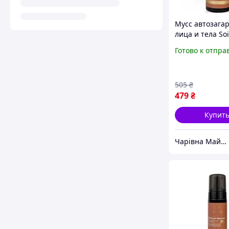
Мусс автозагар
лица и тела So
TanTouch Mous
Готово к отпра
150 мл
505
₴
479
₴
Купит
Чарівна Майстерня