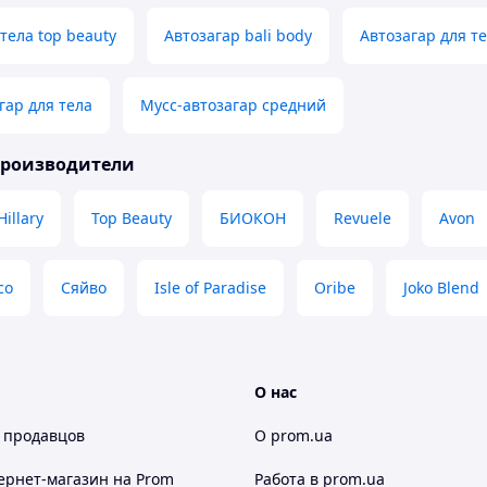
тела top beauty
Автозагар bali body
Автозагар для т
гар для тела
Мусс-автозагар средний
производители
Hillary
Top Beauty
БИОКОН
Revuele
Avon
co
Сяйво
Isle of Paradise
Oribe
Joko Blend
О нас
 продавцов
О prom.ua
ернет-магазин
на Prom
Работа в prom.ua