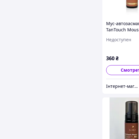
Мус-автозасма
TanTouch Mouss
MEDIUM
Недоступен
360
₴
Смотре
Інтернет-магазин Перлина