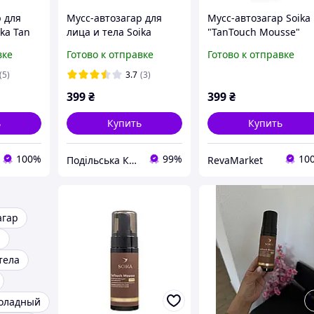
 для
Мусс-автозагар для
Мусс-автозагар Soika
ika Tan
лица и тела Soika
"TanTouch Mousse"
PF 20
TanTouch Dark (Темный)
MEDIUM 150 мл
вке
Готово к отправке
Готово к отправке
пенка-автозагар с SPF
20, 150 мл
(5)
3.7
(3)
399
₴
399
₴
ь
Купить
Купить
100%
99%
10
Подільська Косметична Компанія
RevaMarket
агар
n
тела
коладный