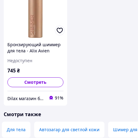
Бронзирующий шиммер
для тела - Alix Avien
Shimmer Spray For Body
Недоступен
75ml (1104234-2)
745
₴
Смотреть
91%
Dilax магазин брендовых детских игрушек и товаров для родителей.
Смотри также
Для тела
Автозагар для светлой кожи
Шимер для