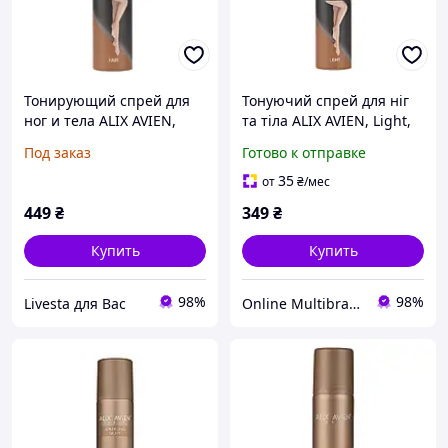
Тонирующий спрей для
Тонуючий спрей для ніг
ног и тела ALIX AVIEN,
та тіла ALIX AVIEN, Light,
Light (светлый загар), 75
75 мл
Под заказ
Готово к отправке
мл. ЖИДКИЕ КОЛГОТКИ!
35
от
₴
/мес
449
₴
349
₴
Купить
Купить
98%
98%
Livesta для Вас
Online Multibrand Store