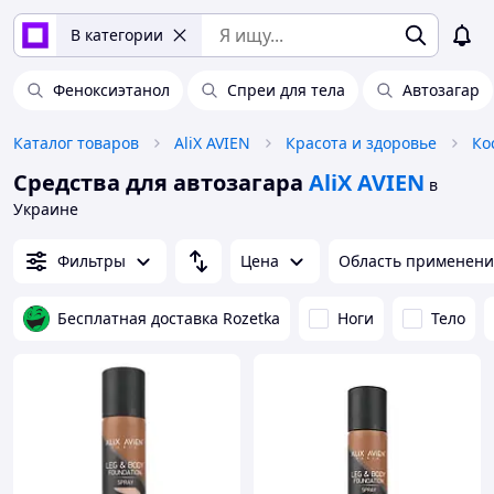
В категории
Феноксиэтанол
Спреи для тела
Автозагар
Каталог товаров
AliX AVIEN
Красота и здоровье
Ко
Средства для автозагара
AliX AVIEN
в
Украине
Фильтры
Цена
Область применени
Бесплатная доставка Rozetka
Ноги
Тело