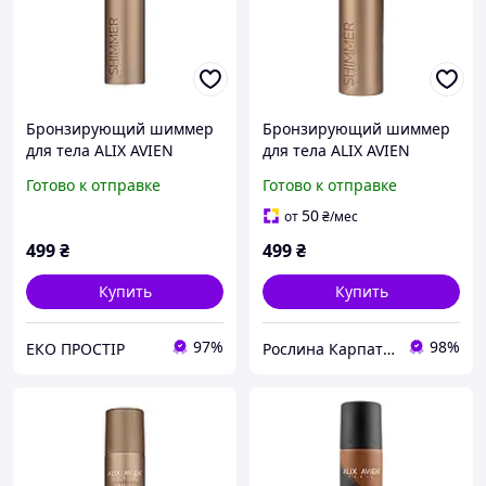
Бронзирующий шиммер
Бронзирующий шиммер
для тела ALIX AVIEN
для тела ALIX AVIEN
Sparkling Ivory, 75 мл
Regular, 75 мл (Liv251803)
Готово к отправке
Готово к отправке
50
от
₴
/мес
499
₴
499
₴
Купить
Купить
97%
98%
ЕКО ПРОСТІР
Рослина Карпатська