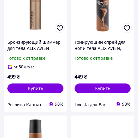
Бронзирующий шиммер
Тонирующий спрей для
для тела ALIX AVIEN
ног и тела ALIX AVIEN,
Sparkling Ivory, 75 мл
Dark, 75 мл
Готово к отправке
Готово к отправке
(Liv251805)
50
от
₴
/мес
499
₴
449
₴
Купить
Купить
98%
98%
Рослина Карпатська
Livesta для Вас