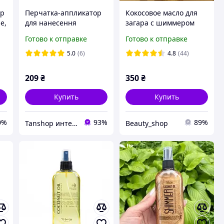
op
Перчатка-аппликатор
Кокосовое масло для
e,
для нанесення
загара с шиммером
автозагара, шиммера
Top Beauty Coconut Oil
Готово к отправке
Готово к отправке
Top Beauty черная
Shimmer 200 мл
5.0
(6)
4.8
(44)
209
₴
350
₴
Купить
Купить
0%
93%
89%
Tanshop интернет-магазин кремов для солярия, для автозагара, после загара
Beauty_shop