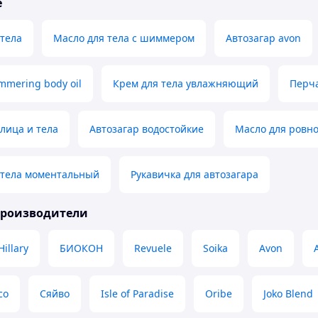
е
 тела
Масло для тела с шиммером
Автозагар avon
mmering body oil
Крем для тела увлажняющий
Перча
 лица и тела
Автозагар водостойкие
Масло для ровно
 тела моментальный
Рукавичка для автозагара
производители
Hillary
БИОКОН
Revuele
Soika
Avon
co
Сяйво
Isle of Paradise
Oribe
Joko Blend