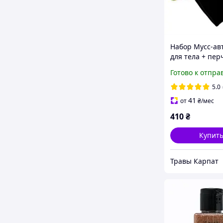
Набор Мусс-ав
для тела + пер
Top Beauty Tan
Готово к отпра
Mousse 160 мл
5.0
41
от
₴
/мес
410
₴
Купит
Травы Карпат