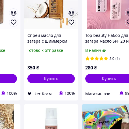
а
Спрей масло для
Top beauty Набор для
загара с шиммером
загара масло SPF 20 и
nze
TopBeauty
лосьон для тела посл
вке
Готово к отправке
В наличии
p Beauty
загара
5.0
(1)
350
₴
280
₴
ь
Купить
Купить
100%
100%
9
❤️Liker Косметика❤️ яка подобається
Магазин азиатской косметики