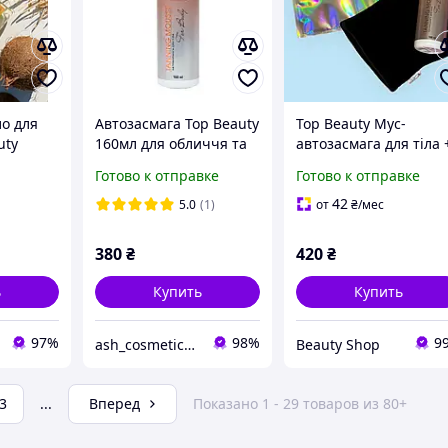
ло для
Автозасмага Top Beauty
Top Beauty Мус-
uty
160мл для обличчя та
автозасмага для тіла 
 15
тіла
рукавичка, 160 мл
Готово к отправке
Готово к отправке
42
5.0
(1)
от
₴
/мес
380
₴
420
₴
ь
Купить
Купить
97%
98%
9
ash_cosmetics_ua
Beauty Shop
3
...
Вперед
Показано 1 - 29 товаров из 80+