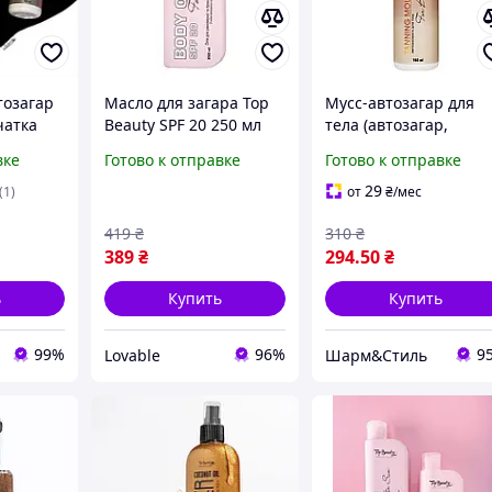
тозагар
Масло для загара Top
Мусс-автозагар для
чатка
Beauty SPF 20 250 мл
тела (автозагар,
ning
бронзатор) Top Beaut
вке
Готово к отправке
Готово к отправке
Tanning Mousse
Средний тон 160 мл
29
(1)
от
₴
/мес
419
₴
310
₴
389
₴
294
.50
₴
ь
Купить
Купить
99%
96%
9
Lovable
Шарм&Стиль