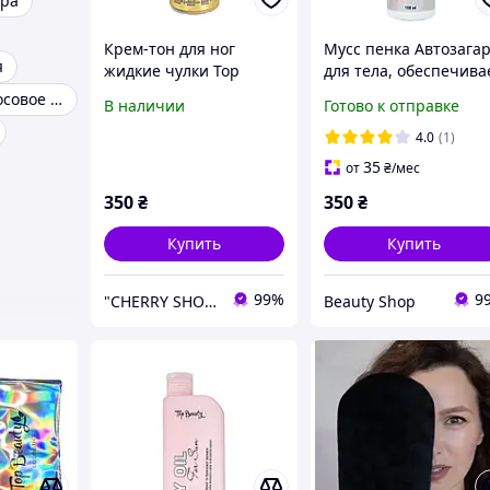
ара
Крем-тон для ног
Мусс пенка Автозага
я
жидкие чулки Top
для тела, обеспечива
Beauty Matte Bronzer
хороший и ровный
Top beauty кокосовое масло
В наличии
Готово к отправке
Liquid Stockings 200 мл
загар. 160 мл Top
Beauty
4.0
(1)
35
от
₴
/мес
350
₴
350
₴
Купить
Купить
99%
9
"CHERRY SHOP" Косметика, женская одежда и аксессуары
Beauty Shop