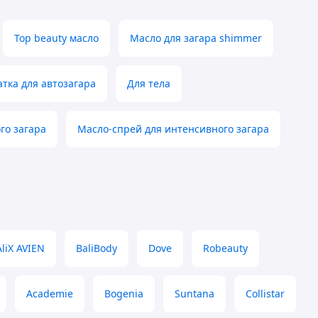
Top beauty масло
Масло для загара shimmer
тка для автозагара
Для тела
го загара
Масло-спрей для интенсивного загара
AliX AVIEN
BaliBody
Dove
Robeauty
Academie
Bogenia
Suntana
Collistar