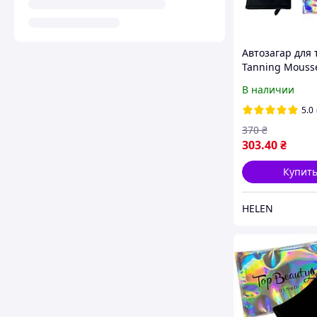
Автозагар для 
Tanning Mousse
Body Top Beaut
В наличии
с рукавичкой В
ГОЛОГРАФИЧЕ
5.0
ПАКЕТЕ
370
₴
303
.40
₴
Купит
HELEN