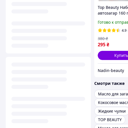
Top Beauty Наб
автозагар 160 
перчатка для
Готово к отпра
нанесения + к
масло с шимер
4.9
ПОДАРОК
380
₴
295
₴
Купит
Nadin-beauty
Смотри также
Жидкие чулки
TOP BEAUTY