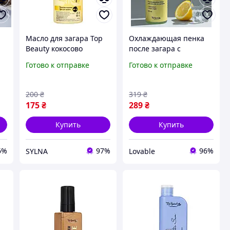
р
Масло для загара Top
Охлаждающая пенка
Beauty кокосово
после загара с
морковное SPF15, 200
пантенолом Top Beauty
Готово к отправке
Готово к отправке
мл
Cooling Foam SOS 170
мл
200
₴
319
₴
175
₴
289
₴
Купить
Купить
6%
97%
96%
SYLNA
Lovable