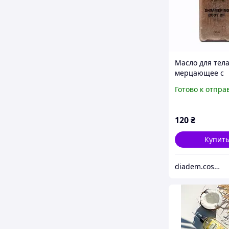
Масло для тел
мерцающее с
колпачком Bro
Готово к отпра
Shimmer Oil To
30 мл
120
₴
Купит
diadem.cosmetics