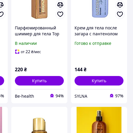
Парфюмированный
Крем для тела после
шиммер для тела Top
загара с пантенолом
y
Beauty 125 мл, Bronze
Top Beauty
В наличии
Готово к отправке
Бронзовый
парфюмированный,
250 мл
22
от
₴
/мес
220
₴
144
₴
Купить
Купить
5%
94%
97%
Be-health
SYLNA