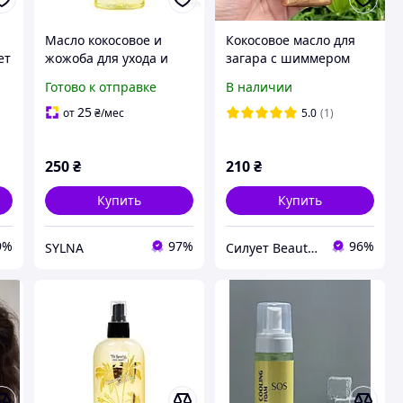
р
Масло кокосовое и
Кокосовое масло для
ет
жожоба для ухода и
загара с шиммером
интенсивного загара
Top Beauty Coconut oil
Готово к отправке
В наличии
UVB/UVA SPF 6. 200 мл.
Shimmer, 100 мл
Top Beauty
25
от
₴
/мес
5.0
(1)
250
₴
210
₴
Купить
Купить
9%
97%
96%
SYLNA
Силует Beauty Shop