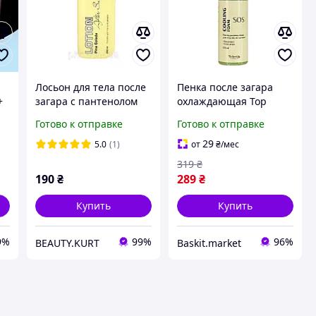
Лосьон для тела после
Пенка после загара
+
загара с пантенолом
охлаждающая Top
Top Beauty Pina Colada
Beauty с пантенолом
Готово к отправке
Готово к отправке
парфюмированный
170 мл
250 мл
29
5.0
(1)
от
₴
/мес
319
₴
190
₴
289
₴
Купить
Купить
9%
99%
96%
BEAUTY.KURT
Baskit.market