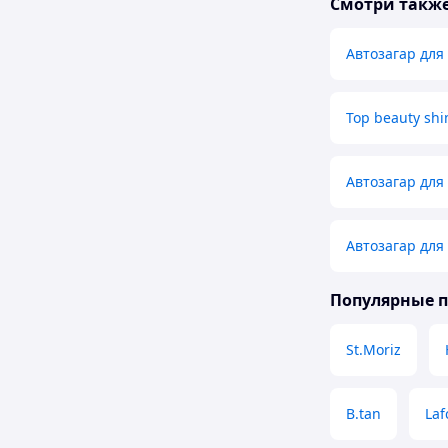
Смотри такж
Автозагар для
Top beauty shi
Автозагар для
Автозагар для
Популярные 
St.Moriz
B.tan
Laf