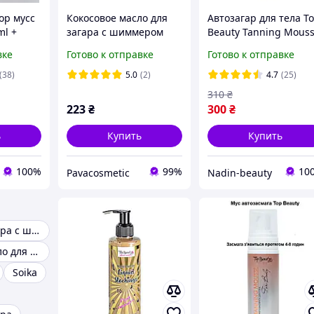
ор мусс
Кокосовое масло для
Автозагар для тела T
ml +
загара с шиммером
Beauty Tanning Mouss
Top Beauty 200 мл
160 мл
вке
Готово к отправке
Готово к отправке
окосовое
ом в
(38)
5.0
(2)
4.7
(25)
310
₴
223
₴
300
₴
ь
Купить
Купить
100%
99%
10
Pavacosmetic
Nadin-beauty
Масло для загара с шимером
Кокосовое масло для загара
Soika