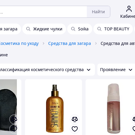
Найти
Кабин
я загара
Жидкие чулки
Soika
TOP BEAUTY
Косметика по уходу
Средства для загара
аине
лассификация косметического средства
Проявление