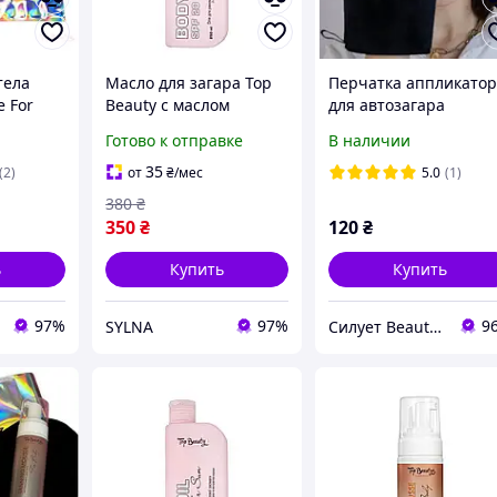
тела
Масло для загара Top
Перчатка аппликато
 For
Beauty с маслом
для автозагара
y 160 мл
грецкого ореха и
Готово к отправке
В наличии
экстрактом моркови
СКОМ
SPF20 250 мл
35
(2)
от
₴
/мес
5.0
(1)
380
₴
350
₴
120
₴
ь
Купить
Купить
97%
97%
9
SYLNA
Силует Beauty Shop