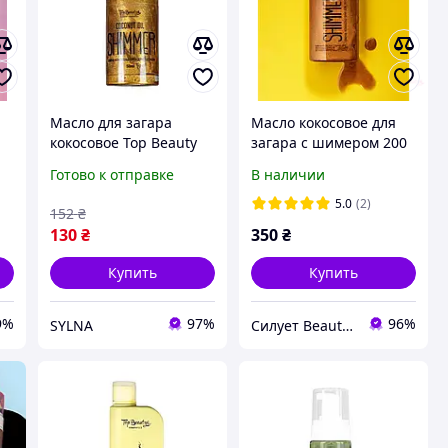
Масло для загара
Масло кокосовое для
кокосовое Top Beauty
загара с шимером 200
е
Coconut Oil Shimmer с
мл Top Beauty
Готово к отправке
В наличии
шиммеромBSTB
5.0
(2)
152
₴
130
₴
350
₴
Купить
Купить
9%
97%
96%
SYLNA
Силует Beauty Shop