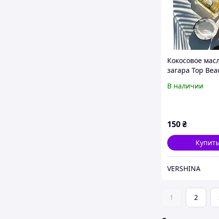
Кокосовое мас
загара Top Bea
Coconut Oil SPF
В наличии
150
₴
Купит
VERSHINA
1
2