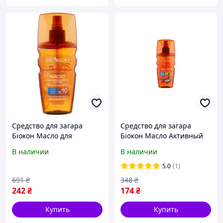
Средство для загара
Средство для загара
Біокон Масло для
Біокон Масло Активный
интенсивного загара
загар Кокос и манго SPF-6
В наличии
В наличии
Африканская аргана SPF-
160 мл (4820160039735)
10 160 мл
5.0
(1)
(4820160031142)- (Мрія)
691
₴
348
₴
242
₴
174
₴
Купить
Купить