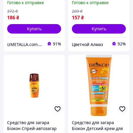
Готово к отправке
Готово к отправке
(4820008318398)
(4820008318381) k
372
₴
209
₴
186
₴
157
₴
Купить
Купить
91%
92%
izMETALLA.com.ua
Цветной Алмаз
Средство для загара
Средство для загара
Біокон Спрей-автозагар
Біокон Детский крем для