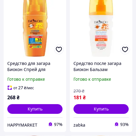
Средство для загара
Средство после загара
Биокон Спрей для
Биокон Бальзам
безопасного загара Для
Пантенол Актив для
Готово к отправке
Готово к отправке
детей и взрослых SPF-35
увлажнения кожи 160 мл
160 мл для всех типов
27
от
₴
/мес
270
₴
кож
268
₴
181
₴
Купить
Купить
97%
93%
HAPPYMARKET
zabka