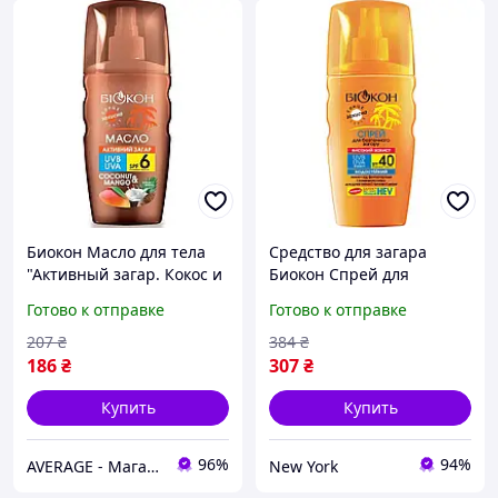
Биокон Масло для тела
Средство для загара
"Активный загар. Кокос и
Биокон Спрей для
манго" SPF 6
безопасного загара
Готово к отправке
Готово к отправке
Высокая защита SPF-40
160 мл (4820008318411) m
207
₴
384
₴
186
₴
307
₴
Купить
Купить
96%
94%
AVERAGE - Магазин Без предоплати
New York