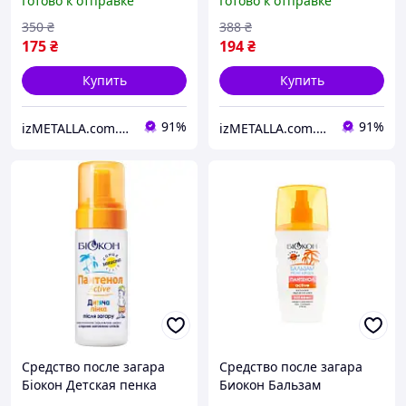
Готово к отправке
Готово к отправке
(4820008318381) Гарантія!
350
₴
388
₴
175
₴
194
₴
Купить
Купить
91%
91%
izMETALLA.com.ua
izMETALLA.com.ua
Средство после загара
Средство после загара
Біокон Детская пенка
Биокон Бальзам
Пантенол Актив 150 мл
Пантенол Актив 160 мл