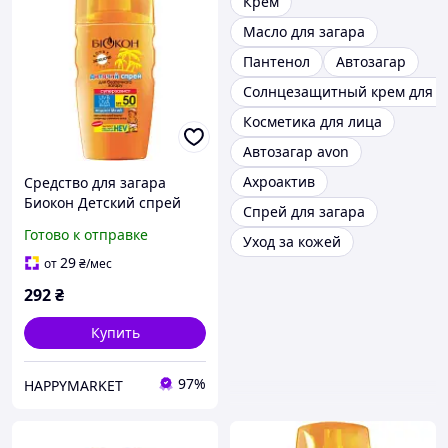
Крем
Масло для загара
Пантенол
Автозагар
Солнцезащитный крем для л
Косметика для лица
Автозагар avon
Ахроактив
Средство для загара
Биокон Детский спрей
Спрей для загара
для безопасного загара
Готово к отправке
Уход за кожей
Суперзащита SPF-50 160
мл для младенцев и дет
29
от
₴
/мес
292
₴
Купить
97%
HAPPYMARKET