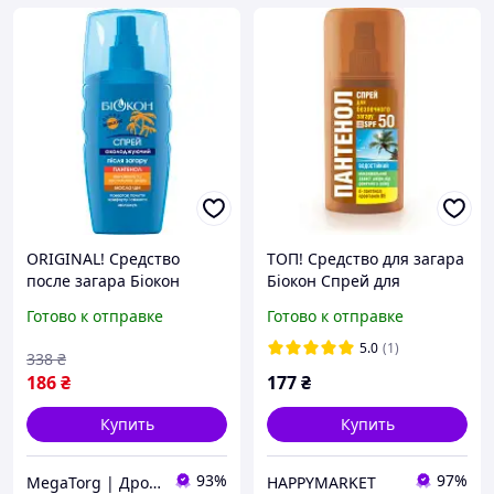
ORIGINAL! Средство
ТОП! Средство для загара
после загара Біокон
Біокон Спрей для
Охлаждающий спрей 160
безопасного загара
Готово к отправке
Готово к отправке
мл (4820008311030) -
Пантенол SPF 50 95 мл
Качество! Гарантия!
(4820064563404) - (gHome)
5.0
(1)
338
₴
MegaTorg.com.ua
186
₴
177
₴
Купить
Купить
93%
97%
MegaTorg | Дропшиппинг и Опт
HAPPYMARKET