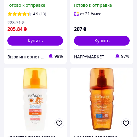
для лица и тела
безопасного загара
Готово к отправке
Готово к отправке
Увлажняющий 160 мл
"Сверхвысокая защита"
(4820008313096)
SPF 50+ 90 мл
21
4.9
(13)
от
₴
/мес
(4820160039537)
228
.71
₴
205
.84
₴
207
₴
Купить
Купить
98%
97%
Візок интернет-магазин
HAPPYMARKET