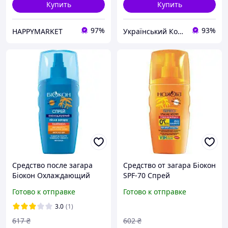
Купить
Купить
97%
93%
HAPPYMARKET
Український Кошик
Средство после загара
Средство от загара Біокон
Біокон Охлаждающий
SPF-70 Спрей
спрей 160 мл
Ультразащита 160 мл
Готово к отправке
Готово к отправке
4820008311030 garage
(4820160039544) | tp
Бестселлер
3.0
(1)
617
₴
602
₴