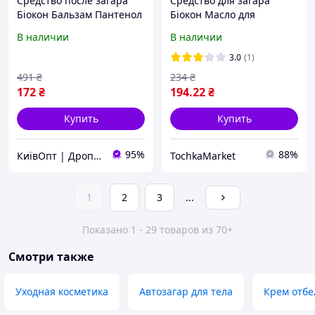
Средство после загара
Средство для загара
Біокон Бальзам Пантенол
Біокон Масло для
Актив 160 мл
интенсивного загара
В наличии
В наличии
(4820008318381)- (Мрія)
Африканская аргана SPF-
10 160 мл (4820160031142)
3.0
(1)
491
₴
234
₴
172
₴
194
.22
₴
Купить
Купить
95%
88%
КиївОпт | Дропшип, Опт, Роздріб
TochkaMarket
1
2
3
...
Показано 1 - 29 товаров из 70+
Смотри также
Уходная косметика
Автозагар для тела
Крем отб