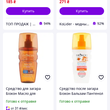
185
₴
271
₴
Купить
Купить
94%
92%
ТОП ПРОДАЖ | Интернет-супермаркет «NUKLEON»
KoLider - модный магазин
Средство для загара
Средство после загара
Біокон Масло для
Біокон Бальзам Пантенол
безопасного загара
Актив 160 мл 41 33 958
Готово к отправке
Готово к отправке
Высокая защита SPF 30
укрКошик
160 мл (4820160033269)
31
от
₴
/мес