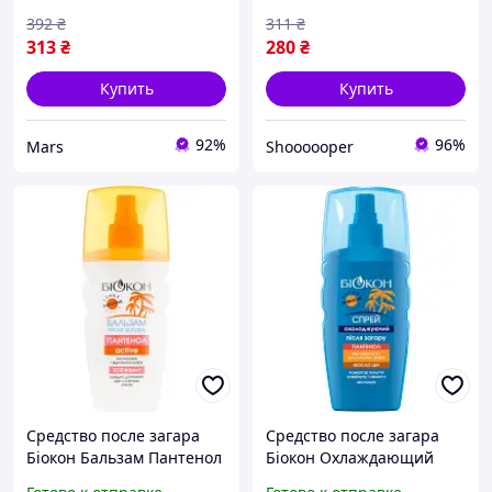
392
₴
311
₴
313
₴
280
₴
Купить
Купить
92%
96%
Mars
Shoooooper
Средство после загара
Средство после загара
Біокон Бальзам Пантенол
Біокон Охлаждающий
Актив 160 мл
спрей 160 мл