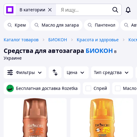
В категории
Крем
Масло для загара
Пантенол
Ав
Каталог товаров
БИОКОН
Красота и здоровье
Кос
Средства для автозагара
БИОКОН
в
Украине
Фильтры
Цена
Тип средства
Бесплатная доставка Rozetka
Спрей
Масло