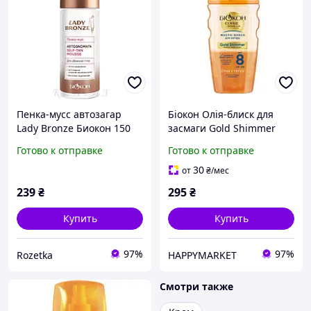
Пенка-мусс автозагар
Біокон Олія-блиск для
Lady Bronze Биокон 150
засмаги Gold Shimmer
мл
SPF-8 160мл
Готово к отправке
Готово к отправке
30
от
₴
/мес
239
₴
295
₴
Купить
Купить
97%
97%
Rozetka
HAPPYMARKET
Смотри также