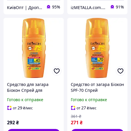
95%
91%
КиївОпт | Дропшип, Опт, Роздріб
izMETALLA.com.ua
Средство для загара
Средство от загара Біокон
Біокон Спрей для
SPF-70 Спрей
безопасного загара
Ультразащита 160 мл
Готово к отправке
Готово к отправке
Высокая защита SPF-40
3958393 zabka
160 мл (4820008318411)
29
27
от
₴
/мес
от
₴
/мес
361
₴
292
₴
271
₴