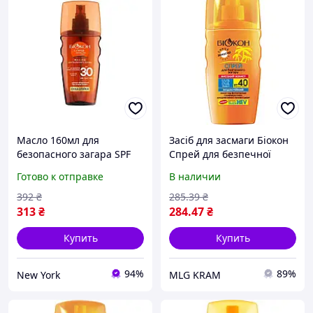
Масло 160мл для
Засіб для засмаги Біокон
безопасного загара SPF
Спрей для безпечної
30 Высокий защиту
засмаги Високий захист
Готово к отправке
В наличии
ТМБИОКОН
SPF-40 160 мл
(4820008318411)
392
₴
285
.39
₴
313
₴
284
.47
₴
Купить
Купить
94%
89%
New York
MLG KRAM