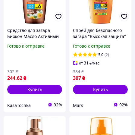
Средство для загара
Спрей для безопасного
Биокон Масло Активный
загара "Высокая защита"
загар Моной де люкс SPF
SPF 40 Биокон Sun Care
Готово к отправке
Готово к отправке
6 160 мл magic
160 мл
5.0
(2)
31
от
₴
/мес
302
₴
384
₴
244
.62
₴
307
₴
Купить
Купить
92%
92%
KasaTochka
Mars