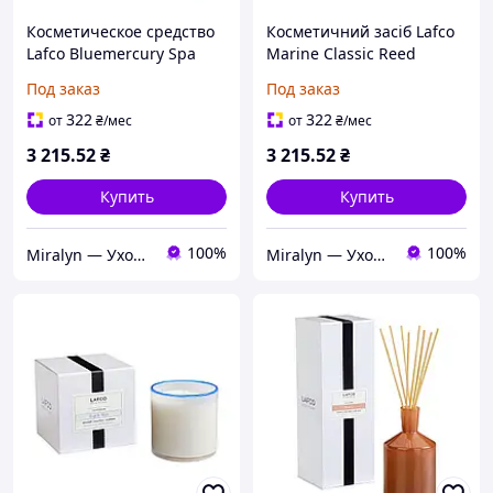
Косметическое средство
Косметичний засіб Lafco
Lafco Bluemercury Spa
Marine Classic Reed
Classic Reed Diffuser, 177
Diffuser, 177 мл
Под заказ
Под заказ
мл
322
322
от
₴
/мес
от
₴
/мес
3 215
.52
₴
3 215
.52
₴
Купить
Купить
100%
100%
Miralyn — Уход, которому доверяешь
Miralyn — Уход, которому доверяешь