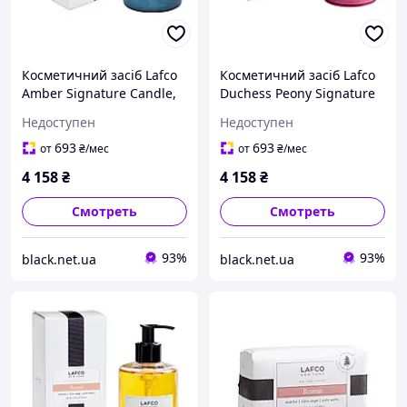
Косметичний засіб Lafco
Косметичний засіб Lafco
Amber Signature Candle,
Duchess Peony Signature
458 мл
Candle, 458 мл
Недоступен
Недоступен
693
693
от
₴
/мес
от
₴
/мес
4 158
₴
4 158
₴
Смотреть
Смотреть
93%
93%
black.net.ua
black.net.ua