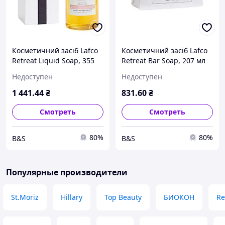
Косметичний засіб Lafco
Косметичний засіб Lafco
Retreat Liquid Soap, 355
Retreat Bar Soap, 207 мл
мл
Недоступен
Недоступен
1 441
.44
₴
831
.60
₴
Смотреть
Смотреть
80%
80%
B&S
B&S
Популярные производители
St.Moriz
Hillary
Top Beauty
БИОКОН
Re