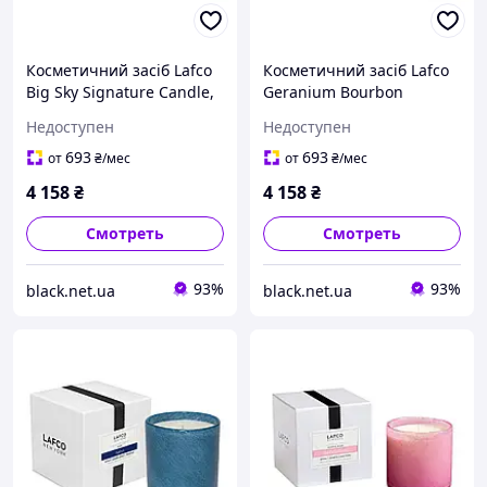
Косметичний засіб Lafco
Косметичний засіб Lafco
Big Sky Signature Candle,
Geranium Bourbon
458 мл
Signature Candle, 458 мл
Недоступен
Недоступен
693
693
от
₴
/мес
от
₴
/мес
4 158
₴
4 158
₴
Смотреть
Смотреть
93%
93%
black.net.ua
black.net.ua