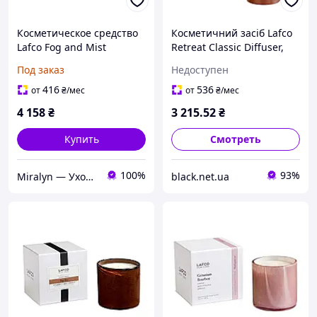
Косметическое средство
Косметичний засіб Lafco
Lafco Fog and Mist
Retreat Classic Diffuser,
Signature Candle, 458 мл
177 мл
Под заказ
Недоступен
416
536
от
₴
/мес
от
₴
/мес
4 158
₴
3 215
.52
₴
Купить
Смотреть
100%
93%
Miralyn — Уход, которому доверяешь
black.net.ua