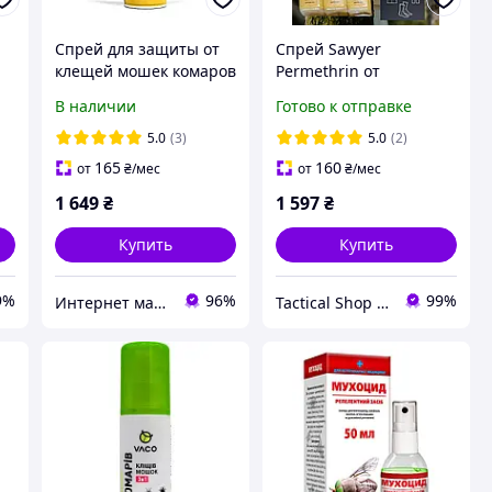
Спрей для защиты от
Спрей Sawyer
клещей мошек комаров
Permethrin от
Sawyer Premium с
насекомых премиум-
В наличии
Готово к отправке
перметрином 250 мл
класса для защиты
,
действие 6 недель
одежды, снаряжения ,
5.0
(3)
5.0
(2)
палаток,(3*133) мм
165
160
от
₴
/мес
от
₴
/мес
1 649
₴
1 597
₴
Купить
Купить
9%
96%
99%
Интернет магазин Store7
Tactical Shop Ukraine