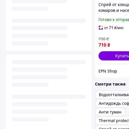
Спрей от клещ
комаров и нас
для одежды и
Готово к отпра
снаряжения HT
мл пропитка
71
от
₴
/мес
перметрином,
790
₴
15 суток
710
₴
Купит
EPN Shop
Смотри также
Антидождь соф
Анти туман