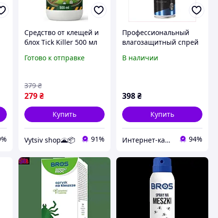
Средство от клещей и
Профессиональный
блох Tick Killer 500 мл
влагозащитный спрей
эффективный спрей
для изделий из кожи,
Готово к отправке
В наличии
для обработки
8C796TA096
территории и защиты
животных
379
₴
279
₴
398
₴
Купить
Купить
9%
91%
94%
Vytsiv shop🌋📦
Интернет-каталог скидок "Профит плюс"