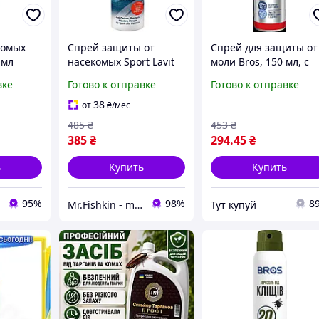
комых
Спрей защиты от
Спрей для защиты от
 мл
насекомых Sport Lavit
моли Bros, 150 мл, с
защита
Insect Blocker Spray 100
ароматом лаванды,
вке
Готово к отправке
Готово к отправке
мл. (50014000)
оригинал из Польши
екомых,
38
от
₴
/мес
оль для
485
₴
453
₴
е
385
₴
294
.45
₴
ь
Купить
Купить
95%
98%
8
Mr.Fishkin - mrfishkin.com.ua
Тут купуй