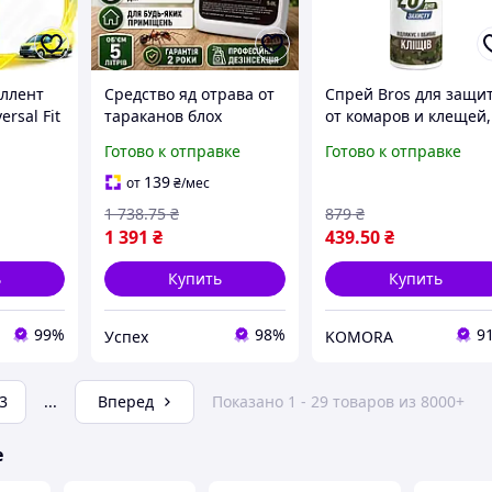
ллент
Средство яд отрава от
Спрей Bros для защи
ersal Fit
тараканов блох
от комаров и клещей,
в и
муравьи насекомых
90 мл. Оригинал
Готово к отправке
Готово к отправке
от
спрей инсектицид
 детей и
Сеньор Тарганов
139
от
₴
/мес
Профи 5л для защиты
1 738
.75
₴
879
₴
от вредителей
1 391
₴
439
.50
₴
ь
Купить
Купить
99%
98%
9
Успех
KOMORA
3
...
Вперед
Показано 1 - 29 товаров из 8000+
е