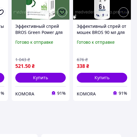
ты
Эффективный спрей
Эффективный спрей от
BROS Green Power для
мошек BROS 90 мл для
защиты от клещей и
защиты на природе и в
Готово к отправке
Готово к отправке
насекомых на
саду
открытом воздухе
1 043
₴
676
₴
521
.50
₴
338
₴
Купить
Купить
1%
91%
91%
KOMORA
KOMORA