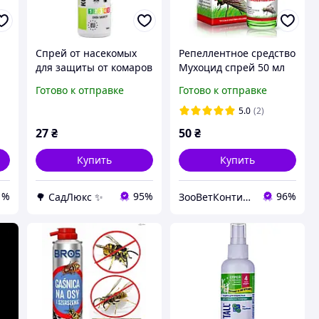
Спрей от насекомых
Репеллентное средство
для защиты от комаров
Мухоцид спрей 50 мл
клещей и мошек 100
O.L.KAR для защиты
Готово к отправке
Готово к отправке
мл для активного
животных от
отдыха на природе
кровососущих
5.0
(2)
FLAME
насекомых
27
₴
50
₴
Купить
Купить
1%
95%
96%
🌳 СадЛюкс ✨
ЗооВетКонтинент