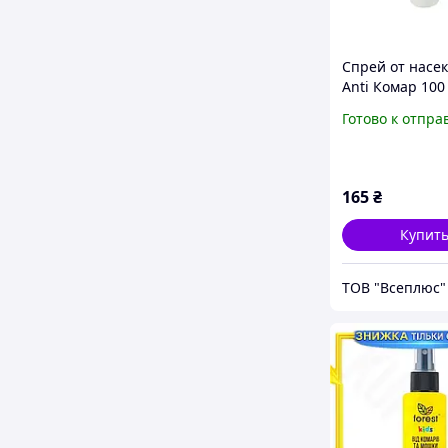
Спрей от насе
Anti Комар 100
эффективная 
Готово к отпра
от комаров и
летающих нас
удобный аэроз
дома и на улиц
165
₴
Купит
ТОВ "Всеплюс"