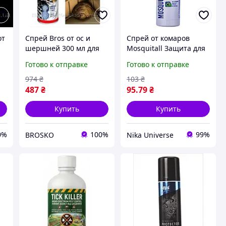
от
Спрей Bros от ос и
Спрей от комаров
шершней 300 мл для
Mosquitall Защита для
защиты от насекомых
взрослых 100 мл.
Готово к отправке
Готово к отправке
х
эффективный
репеллент для сада и
974
₴
103
₴
дачи
487
₴
95
.79
₴
Купить
Купить
0%
100%
99%
BROSKO
Nika Universe