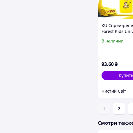
KU Спрей-репе
Forest Kids Univ
90мл от комаро
В наличии
мошек защита 
насекомых для
в Uni2L_K
93
.60
₴
Купит
Чистий Світ
1
2
Смотри такж