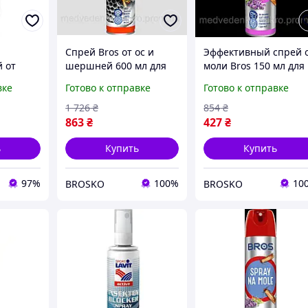
Спрей Bros от ос и
Эффективный спрей 
 от
шершней 600 мл для
моли Bros 150 мл для
 мл для
защиты территории от
защиты одежды и
вке
Готово к отправке
Готово к отправке
аканов
насекомых уничтожает
текстиля от насекомы
ов
вредителей
1 726
₴
854
₴
863
₴
427
₴
ь
Купить
Купить
97%
100%
10
BROSKO
BROSKO