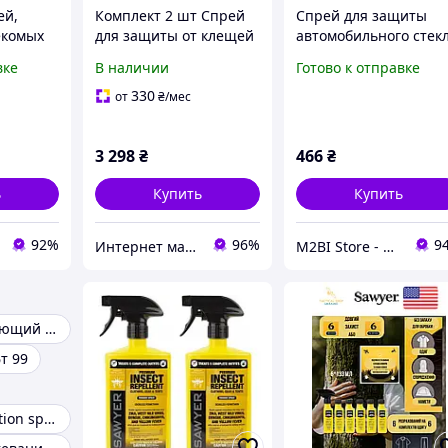
ей,
Комплект 2 шт Спрей
Спрей для защиты
екомых
для защиты от клещей
автомобильного стек
мошек комаров Sawyer
от дождя Baseus
вке
В наличии
Готово к отправке
A, 480
Premium с
Rainproof Agent 150 
перметрином 250 мл
(ACFYJ-A01)
330
от
₴
/мес
 защита
действие 6 недель
3 298
₴
466
₴
ь
Купить
Купить
92%
96%
9
Интернет магазин Store7
M2BI Store - мир техники и аксессуаров
Водоотталкивающий спрей для палатки
т 99
Thermal protection spray