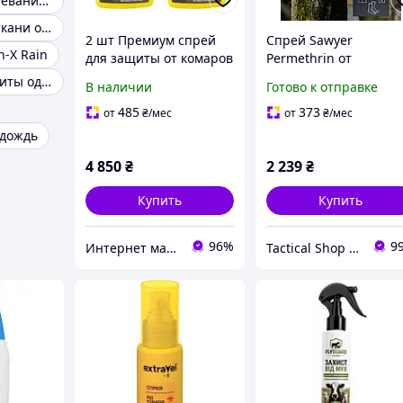
Спрей от запотевания стекол
Пропитка для ткани от дождя
2 шт Премиум спрей
Спрей Sawyer
n-X Rain
для защиты от комаров
Permethrin от
мошек клещей Sawyer
насекомых премиум-
Спрей для защиты одежды
В наличии
Готово к отправке
Premium с
класса для защиты
перметрином 710 мл
одежды, снаряжения 
485
373
от
₴
/мес
от
₴
/мес
действие до 6 недель
палаток,(6*133) мм
идождь
4 850
₴
2 239
₴
Купить
Купить
96%
9
Интернет магазин Store7
Tactical Shop Ukraine