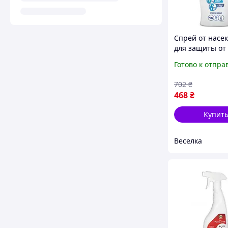
Спрей от насе
для защиты от
и клещей длит
Готово к отпра
действия для
активного отд
702
₴
природе FLAM
468
₴
Купит
Веселка