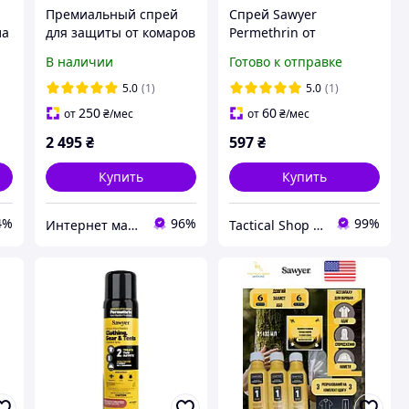
Премиальный спрей
Спрей Sawyer
ла
для защиты от комаров
Permethrin от
мошек клещей Sawyer
насекомых премиум-
В наличии
Готово к отправке
мл
Premium с
класса для защиты
перметрином 710 мл
одежды, снаряжения ,
5.0
(1)
5.0
(1)
действие до 6 недель
палаток,тригерний133
250
60
от
₴
/мес
от
₴
/мес
мм
2 495
₴
597
₴
Купить
Купить
4%
96%
99%
Интернет магазин Store7
Tactical Shop Ukraine