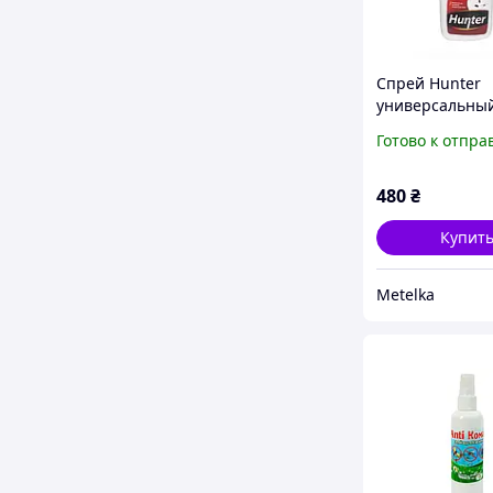
Спрей Hunter
универсальный
насекомых 500
Готово к отпра
защиты от тар
муравьев клоп
480
₴
Купит
Metelka