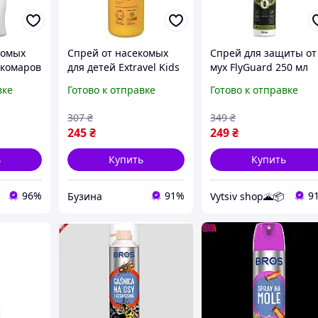
комых
Спрей от насекомых
Спрей для защиты от
 комаров
для детей Extravel Kids
мух FlyGuard 250 мл
ельного
70 мл От комаров
вке
Готово к отправке
Готово к отправке
защитная защита
ыха на
307
₴
349
₴
E
245
₴
249
₴
ь
Купить
Купить
96%
91%
9
Бузина
Vytsiv shop🌋📦