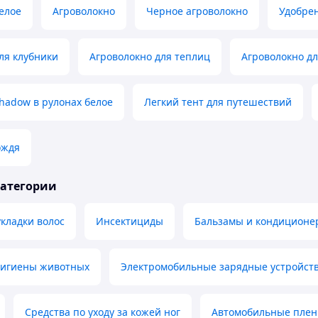
елое
Агроволокно
Черное агроволокно
Удобрен
ля клубники
Агроволокно для теплиц
Агроволокно д
hadow в рулонах белое
Легкий тент для путешествий
ождя
категории
укладки волос
Инсектициды
Бальзамы и кондиционер
 гигиены животных
Электромобильные зарядные устройств
Средства по уходу за кожей ног
Автомобильные плен