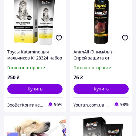
Трусы Katamino для
AnimAll (ЭнимАлл) -
мальчиков K128324 набор
Спрей защита от
2 штуки Beach
погрызов для собак 150
Готово к отправке
Готово к отправке
разноцветные 9-10(р)
мл
250
₴
76
₴
Купить
Купить
96%
98%
ЗооВетКонтинент
Yourun.com.ua интернет магазин