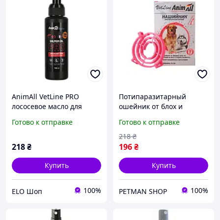
AnimAll VetLine PRO
Потипаразитарный
лососевое масло для
ошейник от блох и
кошек и собак, 100 мл
клещей AnimAll VetLine
Готово к отправке
Готово к отправке
для кошек и собак
(коралловый), 70 см
218
₴
218
₴
196
₴
Купить
Купить
100%
100%
ELO Шоп
PETMAN SHOP