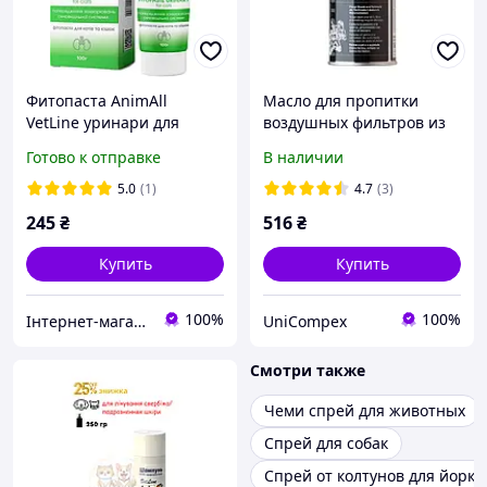
Фитопаста AnimAll
Масло для пропитки
VetLine уринари для
воздушных фильтров из
котов 100 мл
пенопласта и ткани Liqui
Готово к отправке
В наличии
Moly Motorbike Luft Filter
Oil 0.4л (спрей) 3950/1604
5.0
(1)
4.7
(3)
245
₴
516
₴
Купить
Купить
100%
100%
Інтернет-магазин "ZooRiva"
UniCompex
Смотри также
Чеми спрей для животных
Спрей для собак
Спрей от колтунов для йорка