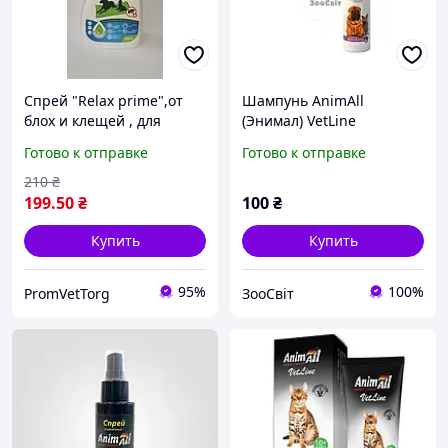
Спрей "Relax prime",от
Шампунь AnimAll
блох и клещей , для
(Энимал) VetLine
обработки мест
хлоргексидином и
Готово к отправке
Готово к отправке
проживания собак ,
кетоконазолом для собак
вольеры , будки и др.
и кошек, 250 мл
210
₴
199
.50
₴
100
₴
Купить
Купить
95%
100%
PromVetTorg
ЗооСвіт