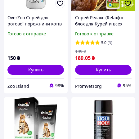
OverZoo Спрей для
Спрей Релакс (Relax)от
ротової порожнини котів
блох для Курей и всех
та собак Анімал Дент 50
видов домашней птицы
Готово к отправке
Готово к отправке
мл
500 мл. Обработка
курятников мест
5.0
(3)
проживая
199
₴
150
₴
189
.05
₴
Купить
Купить
98%
95%
Zoo Island
PromVetTorg