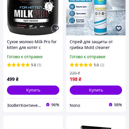
Сухое молоко Milk Pro for
Спрей для защиты от
kitten для котят с
грибка Mold cleaner
рождения AnimAll
Vixmol Средство для
Готово к отправке
Готово к отправке
VetLine, 300 г (заменитель
обработки стен от грибка
материнского молока)
250 мл Средство от
5.0
(5)
5.0
(2)
плесени
220
₴
499
₴
198
₴
Купить
Купить
96%
98%
ЗооВетКонтинент
Nono