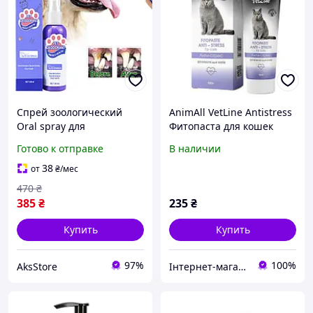
Спрей зоологический
AnimAll VetLine Antistress
Oral spray для
Фитопаста для кошек
гигиенической обработки
Готово к отправке
В наличии
ротовой полости собак и
кошек 60мл
38
от
₴
/мес
470
₴
385
₴
235
₴
Купить
Купить
97%
100%
AksStore
Інтернет-магазин "ZooRiva"