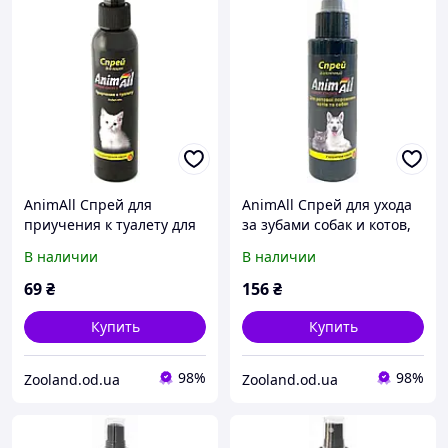
AnimAll Спрей для
AnimAll Спрей для ухода
приучения к туалету для
за зубами собак и котов,
котов, 150 мл
100 мл
В наличии
В наличии
69
₴
156
₴
Купить
Купить
98%
98%
Zooland.od.ua
Zooland.od.ua