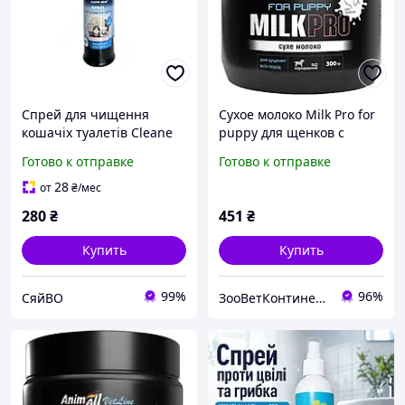
Спрей для чищення
Сухое молоко Milk Pro for
кошачіх туалетів Cleane
puppy для щенков с
home 500мл ТМ AnimAll
рождения AnimAll
Готово к отправке
Готово к отправке
986412 tjy
VetLine, 300 г (заменитель
материнского молока)
28
от
₴
/мес
280
₴
451
₴
Купить
Купить
99%
96%
СяйВО
ЗооВетКонтинент