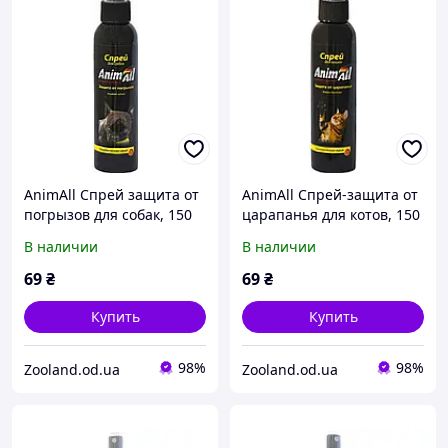
AnimAll Спрей защита от
AnimAll Спрей-защита от
погрызов для собак, 150
царапанья для котов, 150
мл
мл
В наличии
В наличии
69
₴
69
₴
Купить
Купить
98%
98%
Zooland.od.ua
Zooland.od.ua