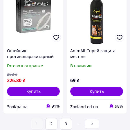
Ошейник
AnimAll Спрей защита
противопаразитарный
мест не
AnimAll VetLine Wicker для
предназначенных для
Готово к отправке
В наличии
собак, белая жемчужина,
туалета для кошек и
70 см
собак, 150 мл
252
₴
226
.80
₴
69
₴
Купить
Купить
91%
98%
ЗооКраїна
Zooland.od.ua
1
2
3
...