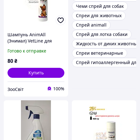
Чеми спрей для собак
Спреи для животных
Спрей animall
Спрей для лотка собаки
Шампунь AnimAll
(Энимал) VetLine для
Жидкость от диких животных
собак с серой и дегтем,
Готово к отправке
Спреи ветеринарные
250 мл
80
₴
Спрей гипоаллергенный для
Купить
100%
ЗооСвіт