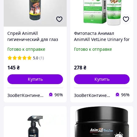
Спрей AnimAll
Фитопаста Анимал
гигиенический для глаз
AnimAll VetLine Urinary for
собак и кошек, 100мл
Cats Уринари для
Готово к отправке
Готово к отправке
профилактики
мочевыводящей системы
5.0
(1)
котов, 100 гр
145
₴
278
₴
Купить
Купить
96%
96%
ЗооВетКонтинент
ЗооВетКонтинент