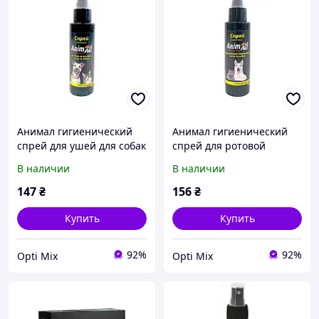
Анимал гигиенический
Анимал гигиенический
спрей для ушей для собак
спрей для ротовой
и котов, 100 мл
полости собак и котов,
В наличии
В наличии
100 мл
147
₴
156
₴
Купить
Купить
92%
92%
Opti Mix
Opti Mix