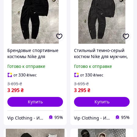
Брендовые спортивные
Стильный темно-серый
костюмы Nike для
костюм Nike для мужчин,
мужчин, Трендовый
Спортивная одежда Найк
Готово к отправке
Готово к отправке
повседневный костюм
на каждый день, Модные
Найк на каждый день,
костюмы из
330
330
от
₴
/мес
от
₴
/мес
Стильный комплект
качественных
3 695
₴
3 695
₴
черного цвета
материалов
3 295
₴
3 295
₴
Купить
Купить
95%
95%
Vip Clothing - Интернет магазин брендовой одежды
Vip Clothing - Интернет магазин брендовой одежды