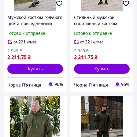
Мужской костюм голубого
Стильный мужской
цвета повседневный
спортивный костюм
спортивный костюм для
черный повседневный
Готово к отправке
Готово к отправке
мужчин весенне-осенний
демисезонный костюм
легкий комплект
для мужчин одежда для
221
221
от
₴
/мес
от
₴
/мес
спорта
2 949
₴
2 949
₴
2 211
.75
₴
2 211
.75
₴
Купить
Купить
96%
96%
Чорна П'ятниця
Чорна П'ятниця