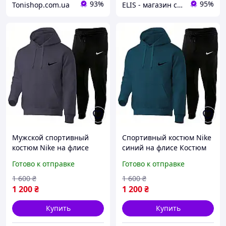
93%
95%
Tonishop.com.ua
ELIS - магазин спортивной одежды
Мужской спортивный
Спортивный костюм Nike
костюм Nike на флисе
синий на флисе Костюм
Костюм 2в1 базовый
2в1 базовый теплый Найк
Готово к отправке
Готово к отправке
теплый Найк Спортивный
Спортивный костюм худи
костюм худи + брюки
+ брюки Костюм Nike для
1 600
₴
1 600
₴
Костюм Nike для мужчин
мужчин
1 200
₴
1 200
₴
Купить
Купить