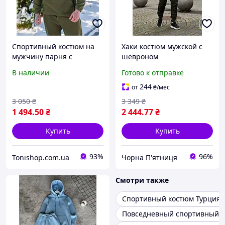
Спортивный костюм на
Хаки костюм мужской с
мужчину парня с
шевроном
капюшоном цвета хаки
универсальный
В наличии
Готово к отправке
спортивные костюмы
спортивный костюм с
зимние для мужчин на
нашивкой куртка и брюки
244
от
₴
/мес
каждый день
для мужчин
3 050
₴
3 349
₴
1 494
.50
₴
2 444
.77
₴
Купить
Купить
93%
96%
Tonishop.com.ua
Чорна П'ятниця
Смотри также
Спортивный костюм Турция 
Повседневный спортивный к