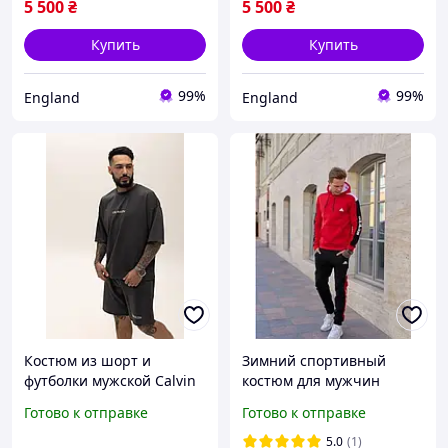
5 500
₴
5 500
₴
Купить
Купить
99%
99%
England
England
Костюм из шорт и
Зимний спортивный
футболки мужской Calvin
костюм для мужчин
Klein графитовый,
красный adidas флис с
Готово к отправке
Готово к отправке
комплект на лето кельвин
капюшоном,Мужской
кляйн, спортивный
теплый костюм адидас
5.0
(1)