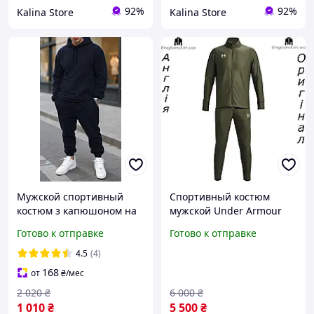
92%
92%
Kalina Store
Kalina Store
Мужской спортивный
Спортивный костюм
костюм з капюшоном на
мужской Under Armour
каждый день, Мужская
(Андер Армор) Challenger
Готово к отправке
Готово к отправке
спортивная одежда,
Tracksuit из Англии - для
Модные мужские
тренеровок и бега
4.5
(4)
костюмы зимние
168
от
₴
/мес
2 020
₴
6 000
₴
1 010
₴
5 500
₴