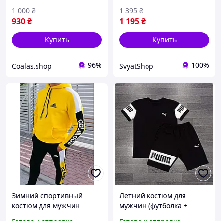
костюм
кофта штаны
1 000
₴
1 395
₴
930
₴
1 195
₴
Купить
Купить
96%
100%
Coalas.shop
SvyatShop
Зимний спортивный
Летний костюм для
костюм для мужчин
мужчин (футболка +
желтый adidas флис с
шорты)