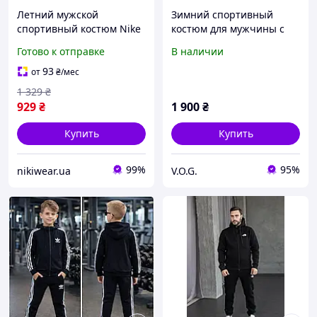
Летний мужской
Зимний спортивный
спортивный костюм Nike
костюм для мужчины с
черный футболка и
кофтой на молнии и
Готово к отправке
В наличии
шорты , Комплект Nike
брюками на манжете на
черный на лето двойка
флисе цвета хаки
93
от
₴
/мес
для мужчин
1 329
₴
929
₴
1 900
₴
Купить
Купить
99%
95%
nikiwear.ua
V.O.G.