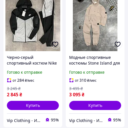
Черно-серый
Модные спортивные
спортивный костюм Nike
костюмы Stone Island для
на каждый день,
мужчин, Универсальный
Готово к отправке
Готово к отправке
Демисезонные костюмы
костюм Стон Айленд на
Найк для мужчин,
каждый день, Базовый
284
310
от
₴
/мес
от
₴
/мес
Универсальный комплект
бежевый комплект
3 245
₴
3 495
₴
для бега
2 845
₴
3 095
₴
Купить
Купить
95%
95%
Vip Clothing - Интернет магазин брендовой одежды
Vip Clothing - Интернет магазин брендовой одежды