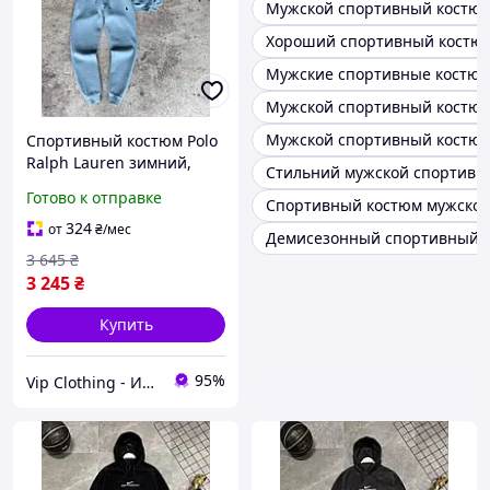
Мужской спортивный костю
Хороший спортивный костю
Мужские спортивные костю
Мужской спортивный костюм
Мужской спортивный костюм
Спортивный костюм Polo
Ralph Lauren зимний,
Стильний мужской спортивн
Голубой комплект Поло
Готово к отправке
Спортивный костюм мужской
Ральф Лорен для мужчин,
Базовые костюмы на
324
от
₴
/мес
Демисезонный спортивный м
каждый день
3 645
₴
3 245
₴
Купить
95%
Vip Clothing - Интернет магазин брендовой одежды