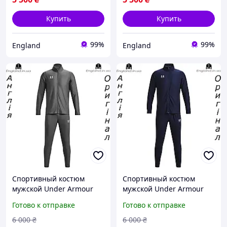
Купить
Купить
99%
99%
England
England
Спортивный костюм
Спортивный костюм
мужской Under Armour
мужской Under Armour
(Андер Армор) Challenger
(Андер Армор) Challenger
Готово к отправке
Готово к отправке
Tracksuit из Англии - для
Tracksuit из Англии - для
тренеровок и бега
тренеровок и бега
6 000
₴
6 000
₴