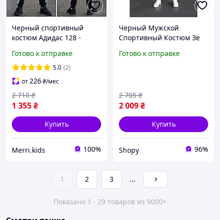
Черный спортивный
Черный Мужской
костюм Адидас 128 -
Спортивный Костюм Зе
164см на физкультуру
Норт Фейс Зимний
Готово к отправке
Готово к отправке
черно-белый костюм kids
Костюм The North Face
двунитка белые полоски
Для Мужчины Shopy
5.0
(2)
8-9-10-11-12-13-14 лет
Чорний Чоловічий
226
от
₴
/мес
Спортивний Костюм Зе
2 710
₴
2 705
₴
1 355
₴
2 009
₴
Купить
Купить
100%
96%
Merri.kids
Shopy
1
2
3
...
Показано 1 - 29 товаров из 9000+