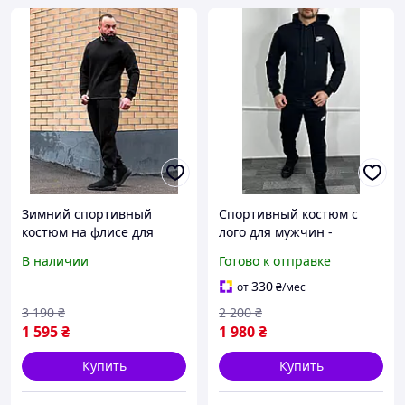
Зимний спортивный
Спортивный костюм с
костюм на флисе для
лого для мужчин -
мужчин модный мужской
Мужской спортивный
В наличии
Готово к отправке
спортивный костюм на
костюм купить
каждый день
330
от
₴
/мес
современный
3 190
₴
2 200
₴
1 595
₴
1 980
₴
Купить
Купить