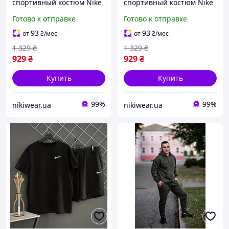
спортивный костюм Nike
спортивный костюм Nike
хаки футболка и шорты ,
белый футболка и шорты
Готово к отправке
Готово к отправке
Комплект Nike хаки на
, Комплект Nike белый на
лето двойка для мужчин
лето двойка для мужчин
93
93
от
₴
/мес
от
₴
/мес
1 329
₴
1 329
₴
929
₴
929
₴
Купить
Купить
99%
99%
nikiwear.ua
nikiwear.ua