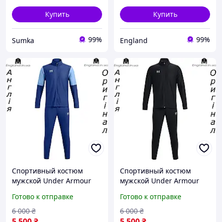
Купить
Купить
99%
99%
Sumka
England
Спортивный костюм
Спортивный костюм
мужской Under Armour
мужской Under Armour
(Андер Армор) Challenger
(Андер Армор) Challenger
Готово к отправке
Готово к отправке
Tracksuit из Англии - для
Tracksuit из Англии - для
тренеровок и бега
тренеровок и бега
6 000
₴
6 000
₴
5 500
₴
5 500
₴