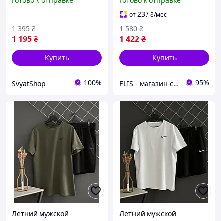
Готово к отправке
Готово к отправке
капюшоном,Мужской
теплый костюм адидас
237
от
₴
/мес
кофта штаны
1 395
₴
1 580
₴
1 195
₴
1 422
₴
Купить
Купить
100%
95%
SvyatShop
ELIS - магазин спортивной одежды
Летний мужской
Летний мужской