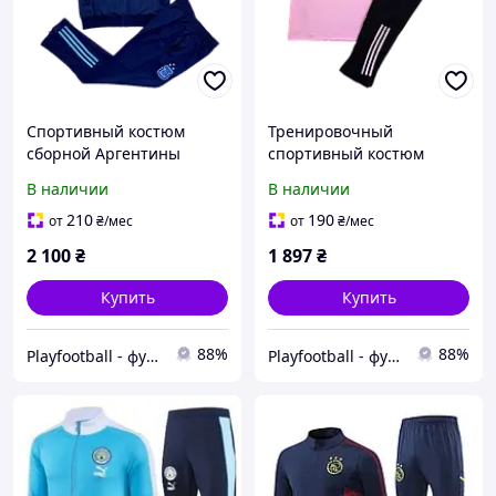
Спортивный костюм
Тренировочный
сборной Аргентины
спортивный костюм
2023/2024 stadium темно-
Интер Маями 2023/2024
В наличии
В наличии
синий S
розовый S
210
190
от
₴
/мес
от
₴
/мес
2 100
₴
1 897
₴
Купить
Купить
88%
88%
Playfootball - футбольный интернет-магазин
Playfootball - футбольный интернет-магазин