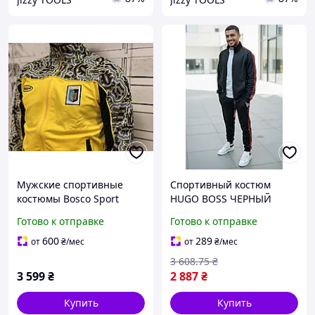
Мужские спортивные
Спортивный костюм
костюмы Bosco Sport
HUGO BOSS ЧЕРНЫЙ
Украина 2023 Premium
TSHBn005 из новой
Готово к отправке
Готово к отправке
коллекция оригинал
коллекции 2023/24
размеры S M L XL XXL
600
289
от
₴
/мес
от
₴
/мес
Турция
3 608
.75
₴
3 599
₴
2 887
₴
Купить
Купить