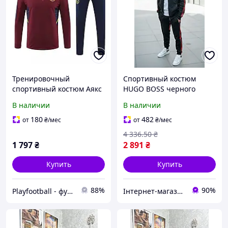
Тренировочный
Спортивный костюм
спортивный костюм Аякс
HUGO BOSS черного
2022/2023 бордовый XL
цвета новая коллекция
В наличии
В наличии
2023 2024 размеры S M L
XL XXL Турция
180
482
от
₴
/мес
от
₴
/мес
4 336
.50
₴
1 797
₴
2 891
₴
Купить
Купить
88%
90%
Playfootball - футбольный интернет-магазин
Інтернет-магазин ALL CLOTHES