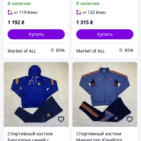
В наличии
В наличии
модель 2023 с мягким
отдыха Adidas модель
материалом и
2023 с дышащей тканью
119
132
от
₴
/мес
от
₴
/мес
капюшоном
1 192
₴
1 315
₴
Купить
Купить
85%
85%
Market of ALL
Market of ALL
Спортивный костюм
Спортивный костюм
Барселона синий с
Манчестер Юнайтед