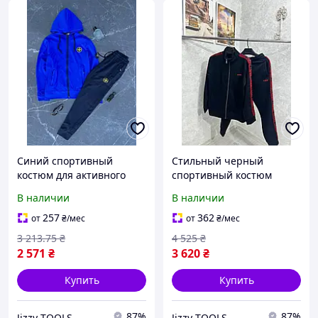
Синий спортивный
Стильный черный
костюм для активного
спортивный костюм
отдыха Stone Island
HUGO BOSS, модель
В наличии
В наличии
модель 2023 с
TSHBn004, новая
комфортной посадкой
коллекция 2023/24,
257
362
от
₴
/мес
от
₴
/мес
размеры S-XXL,
3 213
.75
₴
4 525
₴
производство Турция
2 571
₴
3 620
₴
Купить
Купить
87%
87%
Jizzy TOOLS
Jizzy TOOLS