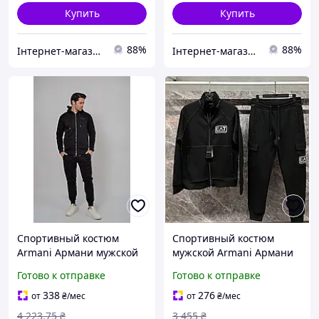
Купить
Купить
88%
88%
Інтернет-магазин Min Price
Інтернет-магазин Min Price
Спортивный костюм
Спортивный костюм
Armani Армани мужской
мужской Armani Армани
новый сезон 2023/24
модель TsARMn001 новый
Готово к отправке
Готово к отправке
производство Турция
сезон 2023/24 размеры S
размеры S M L XL XXL
M L XL XXL Турция M
338
276
от
₴
/мес
от
₴
/мес
4 223
.75
₴
3 455
₴