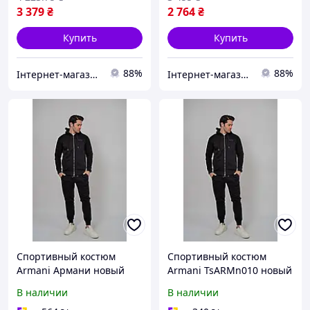
3 379
₴
2 764
₴
Купить
Купить
88%
88%
Інтернет-магазин Min Price
Інтернет-магазин Min Price
Спортивный костюм
Спортивный костюм
Armani Армани новый
Armani TsARMn010 новый
сезон 2023/24 размеры S
сезон 2023 24 Турция
В наличии
В наличии
M L XL XXL производство
размеры S M L XL XXL с