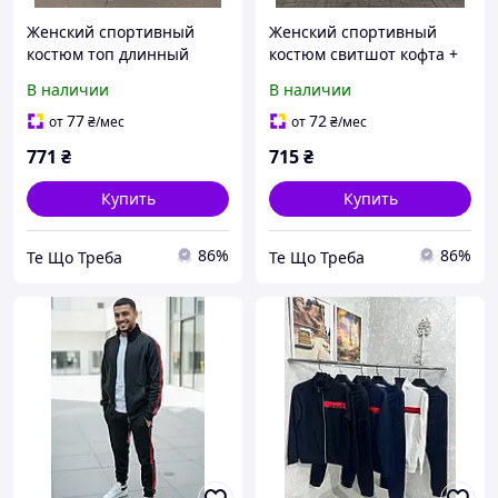
Женский спортивный
Женский спортивный
костюм топ длинный
костюм свитшот кофта +
рукав кофта + штаны
штаны тренд 2023 года
В наличии
В наличии
тренд 2023 года весна
весна осень графит
осень графит, хаки,
черный белый
77
72
от
₴
/мес
от
₴
/мес
черный
771
₴
715
₴
Купить
Купить
86%
86%
Те Що Треба
Те Що Треба