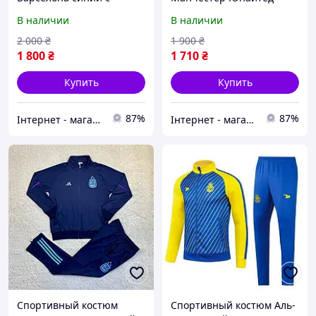
капюшоном сезон 2022-
серый сезон 2022-2023
В наличии
В наличии
2023 размер 2XL
размер S
2 000
₴
1 900
₴
1 800
₴
1 710
₴
Купить
Купить
87%
87%
Інтернет - магазин спортивних товарів FootPro
Інтернет - магазин спортивних товарів FootPro
Спортивный костюм
Спортивный костюм Аль-