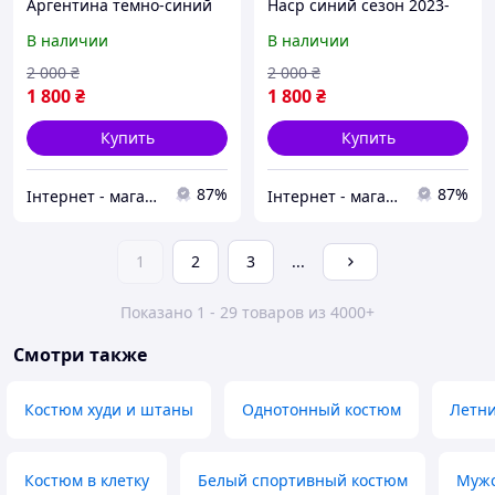
Аргентина темно-синий
Наср синий сезон 2023-
сезон 2023-2024 размер S
2024
В наличии
В наличии
2 000
₴
2 000
₴
1 800
₴
1 800
₴
Купить
Купить
87%
87%
Інтернет - магазин спортивних товарів FootPro
Інтернет - магазин спортивних товарів FootPro
1
2
3
...
Показано 1 - 29 товаров из 4000+
Смотри также
Костюм худи и штаны
Однотонный костюм
Летн
Костюм в клетку
Белый спортивный костюм
Мужс