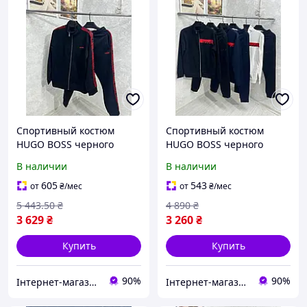
Спортивный костюм
Спортивный костюм
HUGO BOSS черного
HUGO BOSS черного
цвета TSHBn004 новая
цвета TSHBn003 новая
В наличии
В наличии
коллекция 2023 2024
коллекция 2023/24
размеры S M L XL XXL
размеры S M L XL XXL
605
543
от
₴
/мес
от
₴
/мес
5 443
.50
₴
4 890
₴
3 629
₴
3 260
₴
Купить
Купить
90%
90%
Інтернет-магазин ALL CLOTHES
Інтернет-магазин ALL CLOTHES