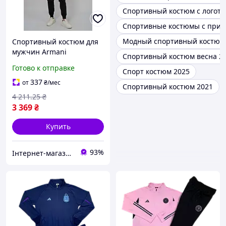
Спортивный костюм с логот
Спортивные костюмы с принт
Модный спортивный костюм
Спортивный костюм для
мужчин Armani
Спортивный костюм весна 2
TsARMn010 новый сезон
Готово к отправке
Спорт костюм 2025
2023/24 Турция размеры
S M L XL XXL
337
от
₴
/мес
Спортивный костюм 2021
4 211
.25
₴
3 369
₴
Купить
93%
Інтернет-магазин Look 100 Clothes