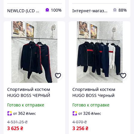
100%
88%
NEWLCD (LCD Экраны) Официальный сайт компании
Інтернет-магазин Min Price
Спортивный костюм
Спортивный костюм
HUGO BOSS ЧЕРНЫЙ
HUGO BOSS Черный
TSHBn004 стильный
TSHBn003 Стильный
Готово к отправке
Готово к отправке
комплект 2023/24
комплект Нова колекція
размеры S M L XL XXL
2023/24 Размеры S M L XL
362
326
от
₴
/мес
от
₴
/мес
Турция
XXL
4 531
.25
₴
4 070
₴
3 625
₴
3 256
₴