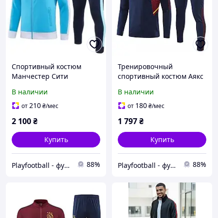
Спортивный костюм
Тренировочный
Манчестер Сити
спортивный костюм Аякс
2023/2024 голубой S
2022/2023 темно-синий S
В наличии
В наличии
210
180
от
₴
/мес
от
₴
/мес
2 100
₴
1 797
₴
Купить
Купить
88%
88%
Playfootball - футбольный интернет-магазин
Playfootball - футбольный интернет-магазин