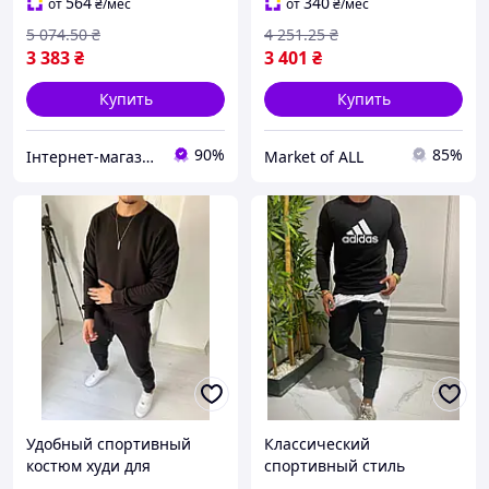
Турция
уникальным дизайном
564
340
от
₴
/мес
от
₴
/мес
5 074
.50
₴
4 251
.25
₴
3 383
₴
3 401
₴
Купить
Купить
90%
85%
Інтернет-магазин ALL CLOTHES
Market of ALL
Удобный спортивный
Классический
костюм худи для
спортивный стиль
активного отдыха BAZA
костюм для активного