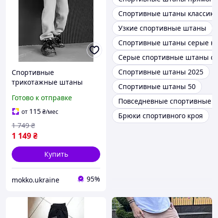
Спортивные штаны классика
Узкие спортивные штаны
Спортивные штаны серые на
Серые спортивные штаны с 
Спортивные штаны 2025
Спортивные
трикотажные штаны
Спортивные штаны 50
мужские на флисе для
Готово к отправке
Повседневные спортивные 
зимы модные широкие
джоггеры на манжетах
115
от
₴
/мес
Брюки спортивного кроя
без принтов для парней
1 749
₴
1 149
₴
Купить
95%
mokko.ukraine