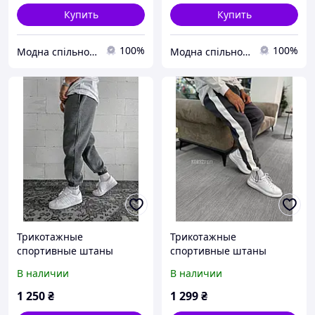
Купить
Купить
100%
100%
Модна спільнота
Модна спільнота
Трикотажные
Трикотажные
спортивные штаны
спортивные штаны
теплые на флисе мужские
теплые на флисе мужские
В наличии
В наличии
с манжетами Серые
с манжетами Серые
спортивки для мужчин
спортивки для мужчин
1 250
₴
1 299
₴