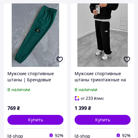
Мужские спортивные
Мужские спортивные
штаны | Брендовые
штаны трикотажные на
трикотажные штаны с
манжетах
В наличии
В наличии
патчем весна-осень
233
от
₴
/мес
769
₴
1 399
₴
Купить
Купить
92%
92%
ld-shop
ld-shop