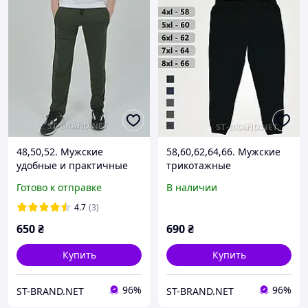
48,50,52. Мужские
58,60,62,64,66. Мужские
удобные и практичные
трикотажные
трикотажные
спортивные штаны с
Готово к отправке
В наличии
спортивные штаны - хаки
манжетами, - черные
(оливковые)
4.7
(3)
650
₴
690
₴
Купить
Купить
96%
96%
ST-BRAND.NET
ST-BRAND.NET