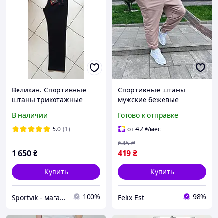
Великан. Спортивные
Спортивные штаны
штаны трикотажные
мужские бежевые
большого размера
В наличии
Готово к отправке
(баталы)
42
5.0
(1)
от
₴
/мес
645
₴
1 650
₴
419
₴
Купить
Купить
100%
98%
Sportvik - магазин спортивных костюмов
Felix Est