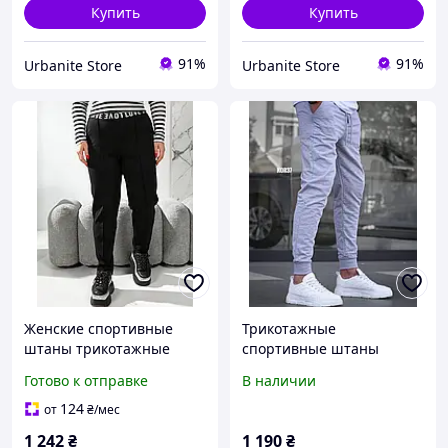
Купить
Купить
91%
91%
Urbanite Store
Urbanite Store
Женские спортивные
Трикотажные
штаны трикотажные
спортивные штаны
мужские с манжетами
Готово к отправке
В наличии
Серые спортивки для
мужчин KOR37
124
от
₴
/мес
1 242
₴
1 190
₴