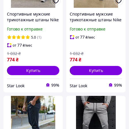
Спортивные мужские
Спортивные мужские
трикотажные штаны Nike
трикотажные штаны Nike
на резинке с манжетами
на резинке с манжетами
Готово к отправке
Готово к отправке
повседневные серый
повседневные темно-
цвет сезон осень весна
серые сезон осень весна
77
5.0
(1)
от
₴
/мес
77
от
₴
/мес
1 032
₴
1 032
₴
774
₴
774
₴
Купить
Купить
99%
99%
Star Look
Star Look