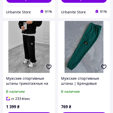
91%
91%
Urbanite Store
Urbanite Store
Мужские спортивные
Мужские спортивные
штаны трикотажные на
штаны | Брендовые
манжетах
трикотажные штаны с
В наличии
В наличии
патчем весна-осень
233
от
₴
/мес
1 399
₴
769
₴