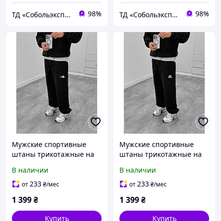
98%
98%
ТД «Собольэкспресс»
ТД «Собольэкспресс»
Мужские спортивные
Мужские спортивные
штаны трикотажные на
штаны трикотажные на
манжетах
манжетах
В наличии
В наличии
233
233
от
₴
/мес
от
₴
/мес
1 399
₴
1 399
₴
Купить
Купить