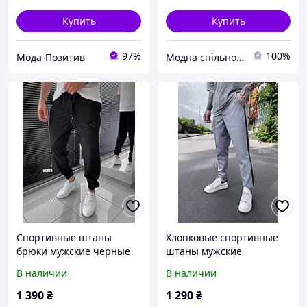
Купить
Купить
97%
100%
Мода-Позитив
Модна спільнота
Спортивные штаны
Хлопковые спортивные
брюки мужские черные
штаны мужские
Трикотажные
трикотажные на резинке
В наличии
В наличии
спортивные штаны для
с лампасами светло-
мужчин с манжетами
серые лето весна осень
1 390
₴
1 290
₴
KOR2B
KOR42