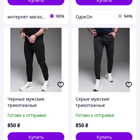
Купить
Купить
98%
94%
интернет-магазин "Рыночная стоимость"
ОдіжOn
Черные мужские
Серые мужские
трикотажные
трикотажные
спортивные штаны для
спортивные штаны для
Готово к отправке
Готово к отправке
спорта на манжете
спорта на манжете
850
₴
850
₴
Купить
Купить