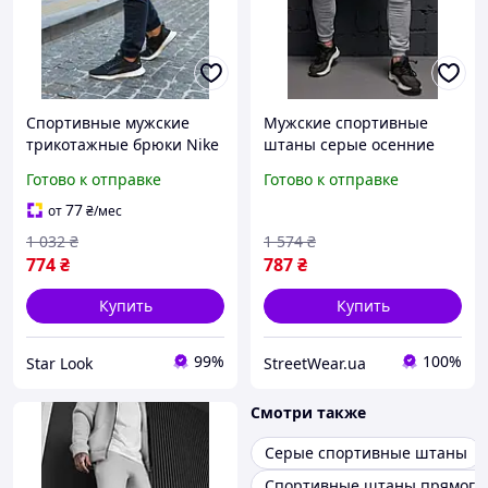
Спортивные мужские
Мужские спортивные
трикотажные брюки Nike
штаны серые осенние
на резинке с манжетами
весенние , Трикотажные
Готово к отправке
Готово к отправке
повседневные синие
спортивные штаны
сезон осень-весна
'Cosmo' серые мужские
77
от
₴
/мес
tdprbl
1 032
₴
1 574
₴
774
₴
787
₴
Купить
Купить
99%
100%
Star Look
StreetWear.ua
Смотри также
Серые спортивные штаны
Спортивные штаны прямого 