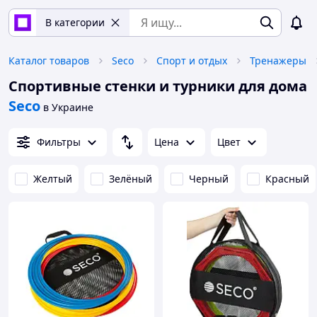
В категории
Каталог товаров
Seco
Спорт и отдых
Тренажеры
Спортивные стенки и турники для дома
Seco
в Украине
Фильтры
Цена
Цвет
Желтый
Зелёный
Черный
Красный