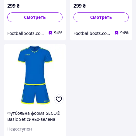
299
₴
299
₴
Смотреть
Смотреть
94%
94%
Footballboots.com.ua
Footballboots.com.ua
Футбольна форма SECO®
Basic Set синьо-зелена
Недоступен