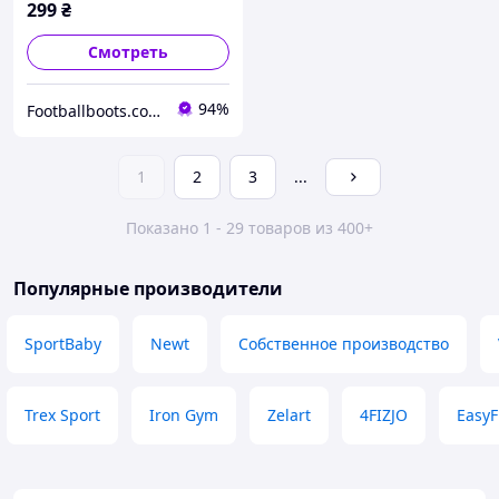
299
₴
Смотреть
94%
Footballboots.com.ua
1
2
3
...
Показано 1 - 29 товаров из 400+
Популярные производители
SportBaby
Newt
Собственное производство
Trex Sport
Iron Gym
Zelart
4FIZJO
EasyF