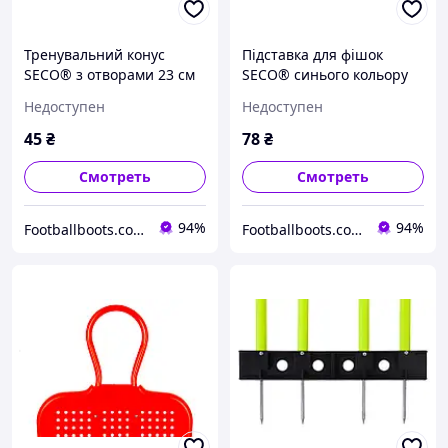
Тренувальний конус
Підставка для фішок
SECO® з отворами 23 см
SECO® синього кольору
колір зелений неон
Недоступен
Недоступен
45
₴
78
₴
Смотреть
Смотреть
94%
94%
Footballboots.com.ua
Footballboots.com.ua