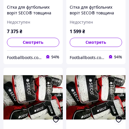
Сітка для футбольних
Сітка для футбольних
воріт SECO® товщина
воріт SECO® товщина
нитки: 4 мм розмір:
нитки: 2 мм розмір:
Недоступен
Недоступен
7.4*2.5*1.5 м
3.0*2.0*1.5 м
7 375
₴
1 599
₴
Смотреть
Смотреть
94%
94%
Footballboots.com.ua
Footballboots.com.ua