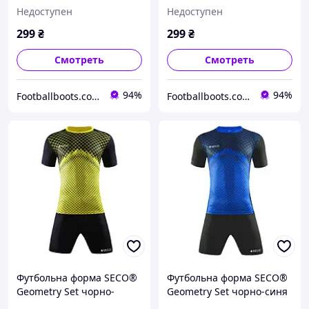
червона
Недоступен
Недоступен
299
₴
299
₴
Смотреть
Смотреть
94%
94%
Footballboots.com.ua
Footballboots.com.ua
Футбольна форма SECO®
Футбольна форма SECO®
Geometry Set чорно-
Geometry Set чорно-синя
жовта