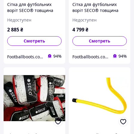
Сітка для футбольних
Сітка для футбольних
воріт SECO® товщина
воріт SECO® товщина
нитки: 3 мм розмір:
нитки: 4 мм розмір:
Недоступен
Недоступен
3.0*2.0*1.5 м
3.0*2.0*1.5 м
2 885
₴
4 799
₴
Смотреть
Смотреть
94%
94%
Footballboots.com.ua
Footballboots.com.ua