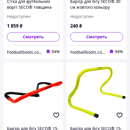
Сітка для футбольних
Бар'єр для бігу SECO® 30
воріт SECO® товщина
см жовтого кольору
нитки: 2 мм розмір:
Недоступен
Недоступен
5.0*2.0*1.5 м
1 859
₴
240
₴
Смотреть
Смотреть
94%
94%
Footballboots.com.ua
Footballboots.com.ua
Бар'єр для бігу SECO® 15-
Бар'єр для бігу SECO® 15-