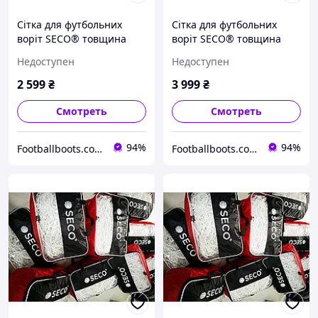
Сітка для футбольних
Сітка для футбольних
воріт SECO® товщина
воріт SECO® товщина
нитки: 2 мм розмір:
нитки: 3 мм розмір:
Недоступен
Недоступен
7.4*2.5*1.5 м
7.4*2.5*1.5 м
2 599
₴
3 999
₴
Смотреть
Смотреть
94%
94%
Footballboots.com.ua
Footballboots.com.ua