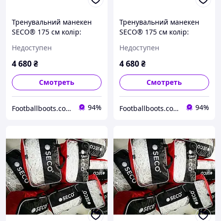
Тренувальний манекен
Тренувальний манекен
SECO® 175 см колір:
SECO® 175 см колір:
помаранчевий
зелений неон
Недоступен
Недоступен
4 680
₴
4 680
₴
Смотреть
Смотреть
94%
94%
Footballboots.com.ua
Footballboots.com.ua