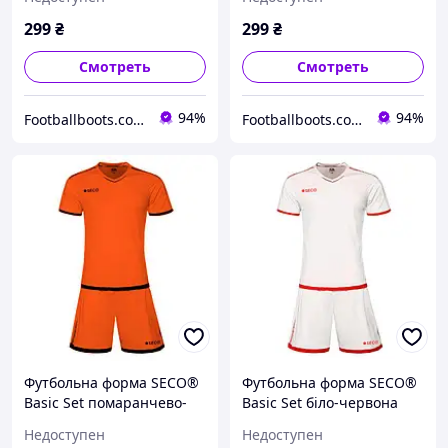
299
₴
299
₴
Смотреть
Смотреть
94%
94%
Footballboots.com.ua
Footballboots.com.ua
Футбольна форма SECO®
Футбольна форма SECO®
Basic Set помаранчево-
Basic Set біло-червона
чорна
Недоступен
Недоступен