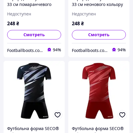
33 см помаранчевого
33 см неонового кольору
кольору
Недоступен
Недоступен
248
₴
248
₴
Смотреть
Смотреть
94%
94%
Footballboots.com.ua
Footballboots.com.ua
Футбольна форма SECO®
Футбольна форма SECO®