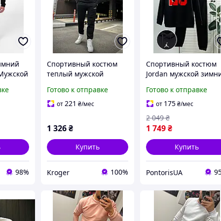
имний
Спортивный костюм
Спортивный костюм
Мужской
теплый мужской
Jordan мужской зимн
ний
Зимний спортивный
худи с капюшоном
вке
Готово к отправке
Готово к отправке
стюм с
костюм худи и штаны
штаны Джордан на
й худи +
флисе черный
221
175
от
₴
/мес
от
₴
/мес
2 049
₴
1 326
₴
1 749
₴
ь
Купить
Купить
98%
100%
9
Kroger
PontorisUA