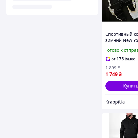
Спортивный к
зимний New Yo
мужской женск
Готово к отпра
штаны на фли
Йорк бело чер
175
от
₴
/мес
1 899
₴
1 749
₴
Купит
KrappiUa