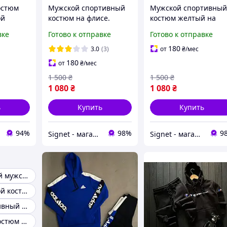
остюм
Мужской спортивный
Мужской спортивны
ой
костюм на флисе.
костюм желтый на
Зимний мужской
флисе. Зимний
вке
Готово к отправке
Готово к отправке
спортивный костюм
мужской спортивный
Adidas Адидас на
костюм Adidas Адида
180
3.0
(3)
от
₴
/мес
флисе
на флисе
180
от
₴
/мес
1 500
₴
1 500
₴
1 080
₴
1 080
₴
ь
Купить
Купить
94%
98%
9
Signet - магазин для всей семьи!
Signet - магазин для всей семьи!
Костюм зимний мужской
Теплый мужской костюм
Зимний спортивный костюм
Спортивный костюм мужской трехнитка