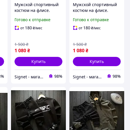
й
Мужской спортивный
Мужской спортивный
костюм на флисе.
костюм на флисе.
Зимний мужской
Зимний мужской
Готово к отправке
Готово к отправке
спортивный костюм
спортивный костюм
с
Adidas Адидас Желтый
Adidas Адидас синий
180
180
от
₴
/мес
от
₴
/мес
с начесом на флисе
1 500
₴
1 500
₴
1 080
₴
1 080
₴
Купить
Купить
8%
98%
98%
Signet - магазин для всей семьи!
Signet - магазин для всей семьи!