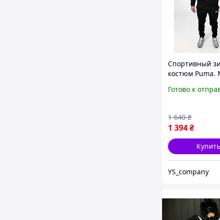
Спортивный з
костюм Puma. 
стильный зим
Готово к отпра
спортивный ко
начесом черны
штаны
1 640
₴
1 394
₴
Купит
YS_company