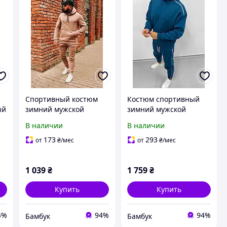
Спортивный костюм
Костюм спортивный
ый
зимний мужской
зимний мужской
ый
бежевый с капюшоном
бирюзовый кантик |
В наличии
В наличии
П
| теплый костюм с
теплый костюм ТОП
начесом ТОП качества
качества
173
293
от
₴
/мес
от
₴
/мес
M
1 039
₴
1 759
₴
Купить
Купить
4%
94%
94%
Бамбук
Бамбук