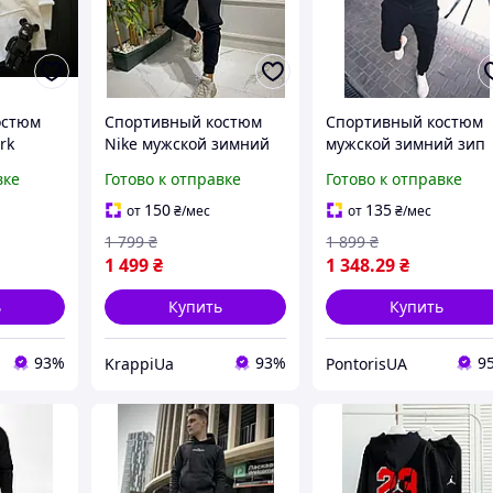
остюм
Спортивный костюм
Спортивный костюм
rk
Nike мужской зимний
мужской зимний зип
ий худи
на флисе свитшот
худи штаны
вке
Готово к отправке
Готово к отправке
се Нью
штаны Найк черный
утепленный на флис
ный
черный
150
135
от
₴
/мес
от
₴
/мес
1 799
₴
1 899
₴
1 499
₴
1 348
.29
₴
ь
Купить
Купить
93%
93%
9
KrappiUa
PontorisUA