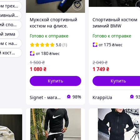
Мужской костюм трехнитка на флисе
Мужской спортивный костюм на флисе без капюшона
Мужской спортивный
Спортивный костюм
Мужской зимний спортивный костюм на меху
костюм на флисе.
зимний BMW
Зимний мужской
Motorspor мужской
ой зима
Готово к отправке
Готово к отправке
спортивный костюм
худи с капюшоном
Мужской костюм с начесом
Adidas Адидас синий
штаны БМВ на флисе
175
5.0
(1)
от
₴
/мес
трикотажный черны
Теплый зимний костюм мужской
180
от
₴
/мес
1 500
₴
2 049
₴
1 080
₴
1 749
₴
Купить
Купить
98%
9
Signet - магазин для всей семьи!
KrappiUa