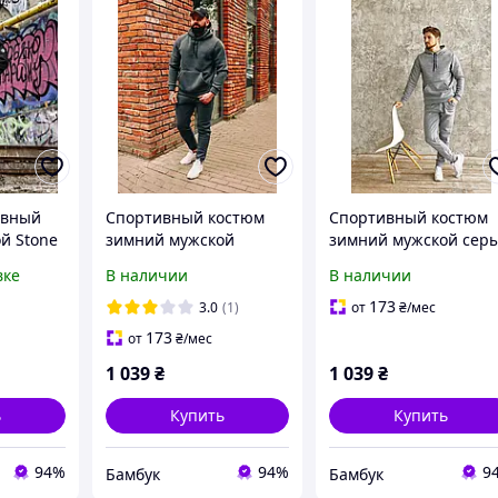
ивный
Спортивный костюм
Спортивный костюм
й Stone
зимний мужской
зимний мужской сер
тильный
антрацит с капюшоном
с капюшоном | тепл
вке
В наличии
В наличии
| теплый костюм с
костюм с начесом ТО
начесом ТОП качества
качества
173
3.0
(1)
от
₴
/мес
173
от
₴
/мес
1 039
₴
1 039
₴
ь
Купить
Купить
94%
94%
9
Бамбук
Бамбук