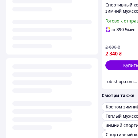
Спортивный к
зимний мужск
Venum, венум
Готово к отпра
390
от
₴
/мес
2 600
₴
2 340
₴
Купит
robishop.com.ua
Смотри также