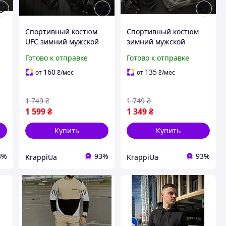
Спортивный костюм
Спортивный костюм
UFC зимний мужской
зимний мужской
свитшот штаны ЮФС
женский худи с
Готово к отправке
Готово к отправке
на флисе трикотажный
капюшоном штаны на
черный
флисе трикотажный
160
135
от
₴
/мес
от
₴
/мес
й
хаки
1 749
₴
1 749
₴
1 599
₴
1 349
₴
Купить
Купить
3%
93%
93%
KrappiUa
KrappiUa