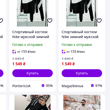
Спортивный костюм
Спортивный костюм
ий
Nike мужской зимний
Nike зимний мужской
худи с капюшоном
худи с капюшоном
Готово к отправке
Готово к отправке
штаны Найк на флисе
штаны Найк на флисе
черный
черный
155
155
от
₴
/мес
от
₴
/мес
1 649
₴
1 649
₴
1 549
₴
1 549
₴
Купить
Купить
5%
95%
97%
PontorisUA
Magazkievua