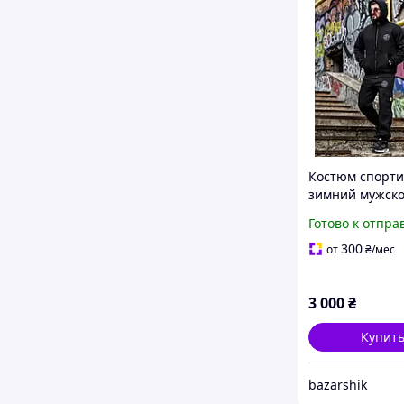
Костюм спорт
зимний мужско
Island Tetra с
Готово к отпра
повседневный
300
от
₴
/мес
3 000
₴
Купит
bazarshik