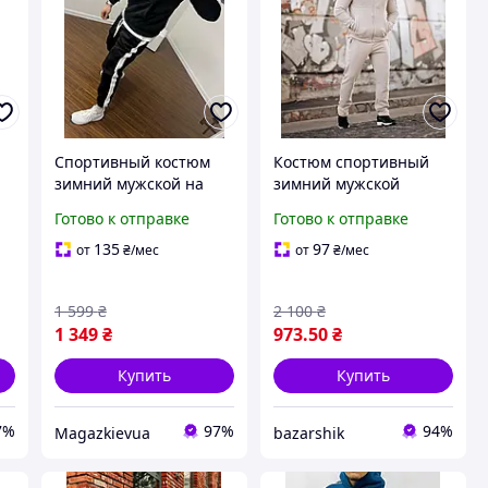
Спортивный костюм
Костюм спортивный
зимний мужской на
зимний мужской
ы
флисе худи штаны с
ARCTIKA бежевый
Готово к отправке
Готово к отправке
ло
начесом теплый
стильный
черный
повседневный
135
97
от
₴
/мес
от
₴
/мес
1 599
₴
2 100
₴
1 349
₴
973
.50
₴
Купить
Купить
7%
97%
94%
Magazkievua
bazarshik