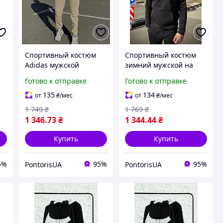
Спортивный костюм
Спортивный костюм
Adidas мужской
зимний мужской на
зимний свитшот
флисе худи штаны
Готово к отправке
Готово к отправке
е
штаны на флисе
теплый черный
теплый бежевый
135
134
от
₴
/мес
от
₴
/мес
1 749
₴
1 769
₴
1 346
.73
₴
1 344
.44
₴
Купить
Купить
5%
95%
95%
PontorisUA
PontorisUA