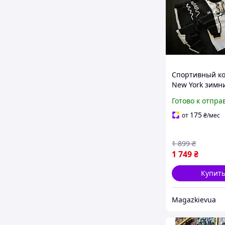
Спортивный к
New York зимн
мужской женск
Готово к отпра
штаны на фли
Йорк бело чер
175
от
₴
/мес
1 899
₴
1 749
₴
Купит
Magazkievua