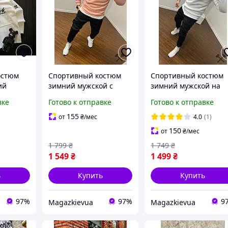
остюм
Спортивный костюм
Спортивный костюм
ий
зимний мужской с
зимний мужской на
ий худи
начесом свитшот
флисе свитшот штан
вке
Готово к отправке
Готово к отправке
се Нью
штаны теплый на
с начесом теплый бе
ный
флисе зимний
черный
155
от
₴
/мес
4.0
(1)
персиково черный
150
от
₴
/мес
1 799
₴
1 749
₴
1 549
₴
1 499
₴
ь
Купить
Купить
97%
97%
9
Magazkievua
Magazkievua