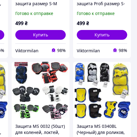
,
защита размер S-M
защита Profi размер S-
Красный
M Красно-черный
Готово к отправке
Готово к отправке
499
₴
499
₴
Купить
Купить
6%
98%
98%
Viktormilan
Viktormilan
Защита MS 0032 (50шт)
Защита MS 0340BL
,
для коленей, локтей,
(Черный) для роликов,