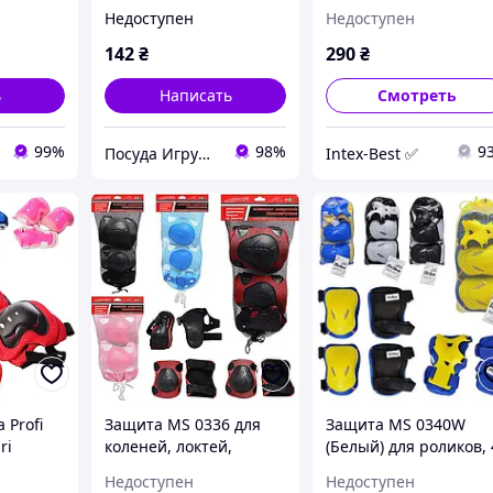
 16,5-29-
запястий, на липучке,
4 цвета, в сетке, 15-
Недоступен
Недоступен
4 цвета, сетка, 19-31-
30см
7см
142
₴
290
₴
ь
Написать
Смотреть
99%
98%
9
Посуда Игрушки Канцелярия Творчество Для Всей Семьи
Intex-Best ✅
 Profi
Защита MS 0336 для
Защита MS 0340W
ri
коленей, локтей,
(Белый) для роликов, 
запястий, (4 цвета)
цвета, в сетке, 15-30
Недоступен
Недоступен