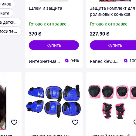
ликов
Шлем и защита
Защита комплект для
ката
роликовых коньков
скейтов самокатов
Ролики 4 колеса детские
Готово к отправке
Готово к отправке
наколенники
Защита для велосипеда для детей
налокотники, для рук
370
₴
227
.90
₴
цвет розовая
Купить
Купить
94%
10
Интернет-магазин "Сміхонька"
Ranec.kiev.ua интернет-магазин