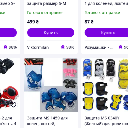
азмер S-
защита размер S-M
1 для коленей, локтей
ный
Черно-красный
запястий, для детей
вке
Готово к отправке
Готово к отправке
спорт набор детской
защиты ролики скейт
499
₴
87
₴
ь
Купить
Купить
98%
98%
9
Viktormilan
Розумашки - магазин игрушек и детских товаров
-2 для
Защита MS 1459 для
Защита MS 0340Y
ап'ясть, 4
колен, локтей,
(Желтый) для роликов