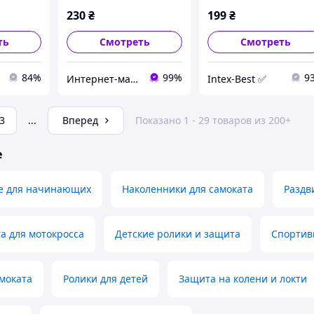
230
₴
199
₴
ть
Смотреть
Смотреть
84%
99%
9
Интернет-магазин "Intex-ua"
Intex-Best ✅
3
...
Вперед
Показано 1 - 29 товаров из 200+
е
ие для начинающих
Наколенники для самоката
Раздв
а для мотокросса
Детские ролики и защита
Спортив
моката
Ролики для детей
Защита на колени и локти