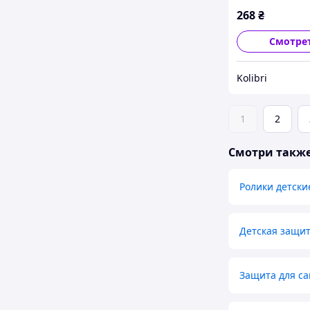
268
₴
Смотре
Kolibri
1
2
Смотри такж
Ролики детск
Детская защит
Защита для са