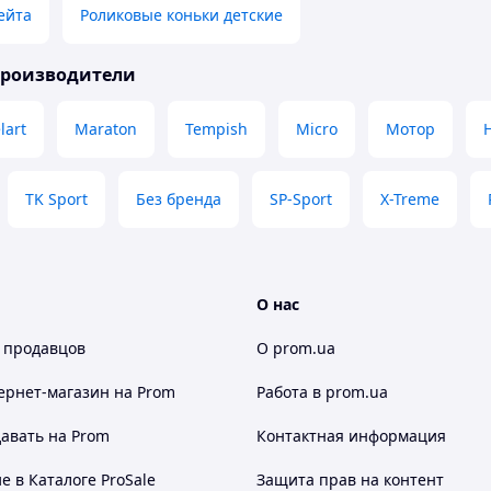
ейта
Роликовые коньки детские
производители
lart
Maraton
Tempish
Micro
Мотор
TK Sport
Без бренда
SP-Sport
X-Treme
О нас
 продавцов
О prom.ua
ернет-магазин
на Prom
Работа в prom.ua
авать на Prom
Контактная информация
 в Каталоге ProSale
Защита прав на контент