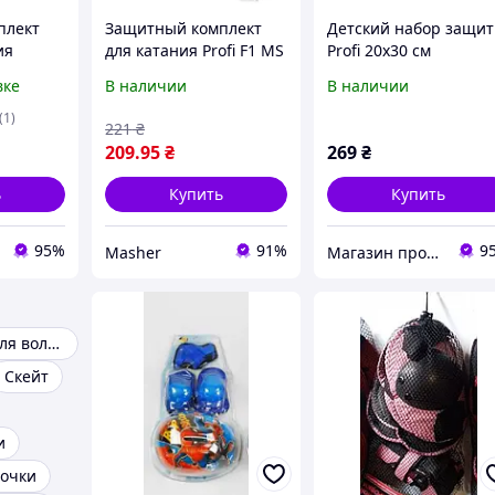
плект
Защитный комплект
Детский набор защи
ия
для катания Profi F1 MS
Profi 20х30 см
0335 (наколенники,
(DTSMS0338)
вке
В наличии
В наличии
 для
налокотники, защита
421,
для запястий).
(1)
221
₴
ный
209
.95
₴
269
₴
ь
Купить
Купить
95%
91%
9
Masher
Магазин продукції Латинскої та Північної Америки
Наколенники для волейбола
Скейт
и
вочки