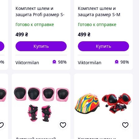
Комплект шлем и
Комплект шлем и
защита Profi размер S-
защита размер S-M
M Синий (0013/0336-2)
Черно-синий
Готово к отправке
Готово к отправке
499
₴
499
₴
Купить
Купить
0%
98%
98%
Viktormilan
Viktormilan