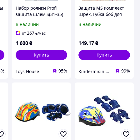
ты
Набор ролики Profi
Защита MS комплект
защита шлем S(31-35)
Шрек, Губка боб для
розовые
роликовых коньков,
В наличии
В наличии
скейтов, самокатов :
наколенники,
267
от
₴
/мес
налокотники,для рук
1 600
₴
149
.17
₴
Купить
Купить
5%
95%
99%
Toys House
Kindermir.in.ua интернет-магазин