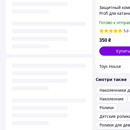
Защитный ком
Profi для катан
наколенники
Готово к отпра
налокотники и
запястий MS 3
5.0
размер L, чер
350
₴
Купит
Toys House
Смотри также
Наколенник
Ролики
Детские ролик
Ролики для де