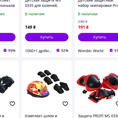
плект
Детская защита MS
Детский защитный
 коньков
0335 для коленей,
набор экипировки Pro
атов
локтей, запястий
MS0336-2 для колен
вке
В наличии
В наличии
Синий
локтей зап&#039;яст
ля рук
розовый (RZN-
248
₴
23097763)
149
₴
191
₴
ь
Купить
Купить
99%
92%
9
1000+1 дрібниця
Wonder World
 и
Комплект шлем и
Защита PROFI MS 033