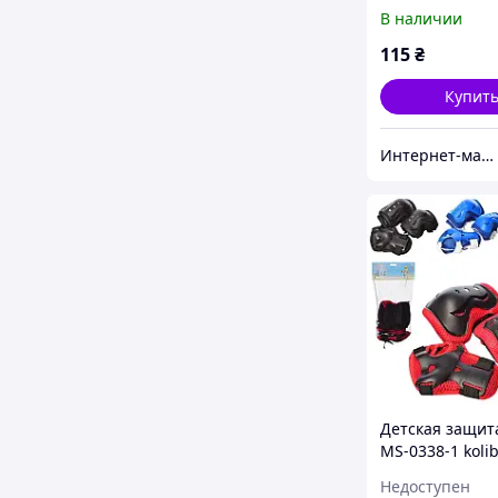
кольори, сітка,
В наличии
6 см
115
₴
Купит
Интернет-магазин Мистер ПУПС
Детская защита
MS-0338-1 kolib
Недоступен