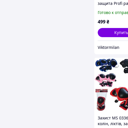
защита Profi р
M Красно-чер
Готово к отпра
(0013/0336-2)
499
₴
Купит
Viktormilan
Захист MS 0336
колін, ліктів, з