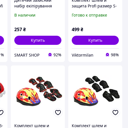
Дитячий захисний
Комплект шлем и
fi
набір екіпірування
защита Profi размер S-
Profi MS0336-2 для
M Красный (0013/0336-
В наличии
Готово к отправке
я
колін ліктів зап'ястя
2)
рожевий
257
₴
499
₴
Купить
Купить
1%
92%
98%
SMART SHOP
Viktormilan
6-
Комплект шлем и
Комплект шлем и