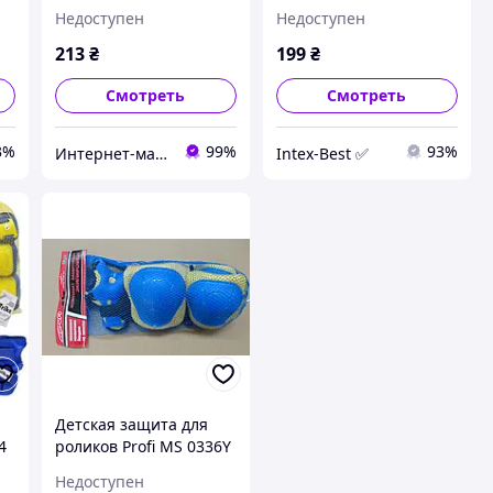
запястий, 6 цветов, в
4 цвета, в сетке, 15-
Недоступен
Недоступен
сетке, 19-34-8см
30см
213
₴
199
₴
Смотреть
Смотреть
3%
99%
93%
Интернет-магазин "Intex-ua"
Intex-Best ✅
Детская защита для
4
роликов Profi MS 0336Y
см
Недоступен