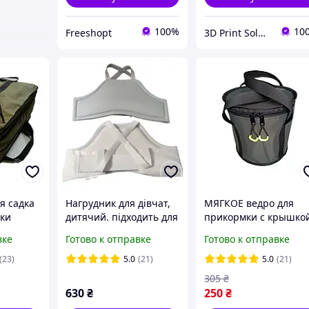
100%
10
Freeshopt
3D Print Solutions UA
я садка
Нагрудник для дівчат,
МЯГКОЕ ведро для
аки
дитячий. підходить для
прикормки с крышко
карате, хортингу,
14л(30х20см)
вке
Готово к отправке
Готово к отправке
самбо, ММА та інших
єдиноборств.
(23)
5.0
(21)
5.0
(21)
305
₴
630
₴
250
₴