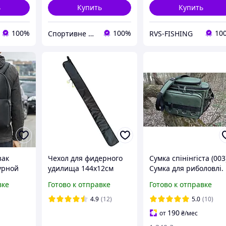
ь
Купить
Купить
100%
100%
10
Спортивне спорядження для єдиноборств
RVS-FISHING
зак
Чехол для фидерного
Сумка спінінгіста (003
урной
удилища 144х12см
Сумка для риболовлі.
й на 19
черный
Сумка для ходової
вке
Готово к отправке
Готово к отправке
ление
риболовлі
4.9
(12)
5.0
(10)
190
от
₴
/мес