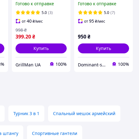
Готово к отправке
Готово к отправке
одного особа, посуда
с экокожей на 33л
c
для армии в сумке
унисекс 47х33х22 см
5.0
(3)
5.0
(7)
черного цвета
40
95
от
₴
/мес
от
₴
/мес
998
₴
399
.20
₴
950
₴
Купить
Купить
8%
100%
100%
GrillMan UA
Dominant-shop.com.ua
Турник 3 в 1
Спальный мешок армейский
а штангу
Спортивные гантели