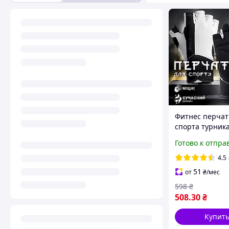
Фитнес перчат
спорта турник
тренировок
Готово к отпра
велосипеда Vili
унисекс для
4.5
тренажерного 
51
от
₴
/мес
Белые
598
₴
508
.30
₴
Купит