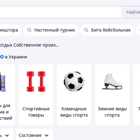
Найти
моштора
Настенный турник
Бита бейсбольная
Спорт и отдых Собственное производство
во
в Украине
ы для
Спортивные
Командные
Зимние виды
ма и
товары
виды спорта
спорта
ствий
ь
Состояние