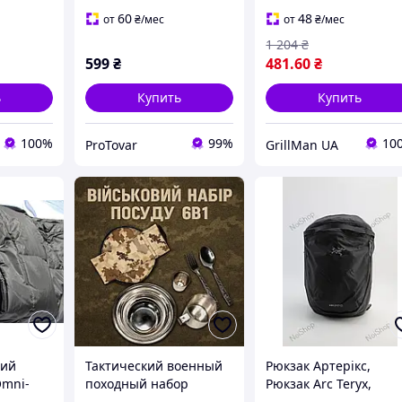
плоской тарелкой
черного цвета 6в1
60
48
от
₴
/мес
от
₴
/мес
1 204
₴
599
₴
481
.60
₴
ь
Купить
Купить
100%
99%
10
ProTovar
GrillMan UA
ний
Тактический военный
Рюкзак Артерікс,
Omni-
походный набор
Рюкзак Arc Teryx,
×210
металлической посуды
Наплічник ArcTeryx,