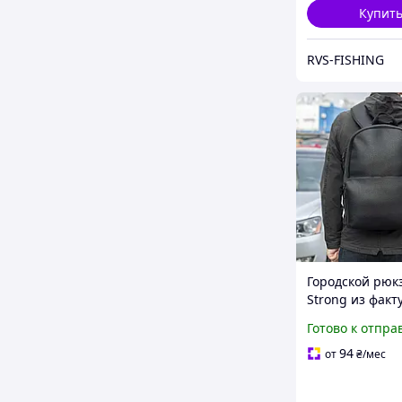
Купит
RVS-FISHING
Городской рюк
Strong из факт
экокожи черны
Готово к отпра
литров с отде
под ноутбук
94
от
₴
/мес