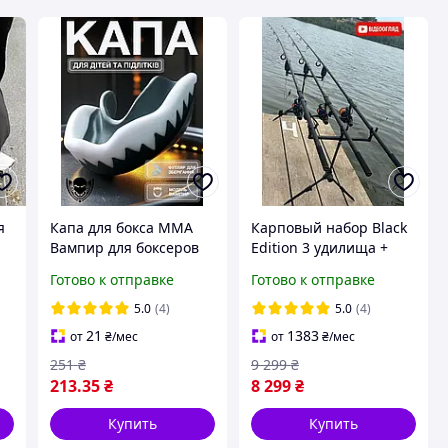
я
Капа для бокса ММА
Карповый набор Black
Вампир для боксеров
Edition 3 удилища +
к
бокс тхэквондо карате
катушки + род-под
Готово к отправке
Готово к отправке
для зубов спортивная
одночелюстная из
5.0
(4)
5.0
(4)
термопластика
21
1383
от
₴
/мес
от
₴
/мес
Univerza Черная
251
₴
9 299
₴
213
.35
₴
8 299
₴
Купить
Купить