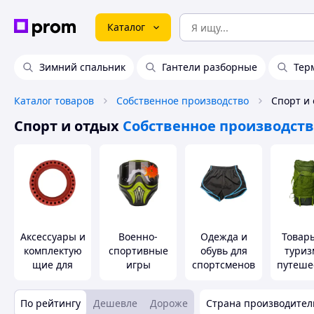
Каталог
Зимний спальник
Гантели разборные
Тер
Каталог товаров
Собственное производство
Спорт и отдых
Собственное производст
Аксессуары и
Военно-
Одежда и
Товар
комплектую
спортивные
обувь для
туриз
щие для
игры
спортсменов
путеше
электротранс
порта
По рейтингу
Дешевле
Дороже
Страна производител