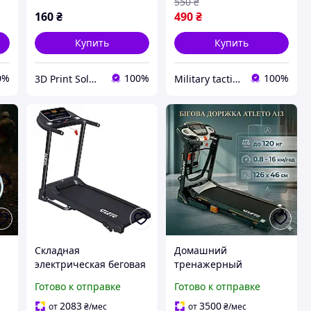
550
₴
160
₴
490
₴
Купить
Купить
0%
100%
100%
3D Print Solutions UA
Military tactical
й
Складная
Домашний
электрическая беговая
тренажерный
ды
дорожка Atleto A80 для
комплекс Atleto A13
Готово к отправке
Готово к отправке
квартиры 3 уровня
электрическая беговая
наклона встроенная
дорожка с массажером
2083
3500
от
₴
/мес
от
₴
/мес