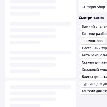
GDragon Shop
Смотри также
Зимний спаль
Гантели разбо
Термоштора
Настенный ту
Бита бейсболь
Скамья для жи
Спальный меш
Блины для шт
Турники для д
Гантели для ф