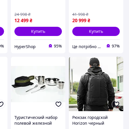
музыка скорость до 12
и гантелями мощный +
километров в час
СУПЕР
24 998
₴
41 998
₴
12 499
₴
20 999
₴
Купить
Купить
0%
95%
97%
HyperShop
Це потрібно тобі
Туристический набор
Рюкзак городской
полевой железной
Horizon черный
посуды для ВСУ на
тканевый спортивный