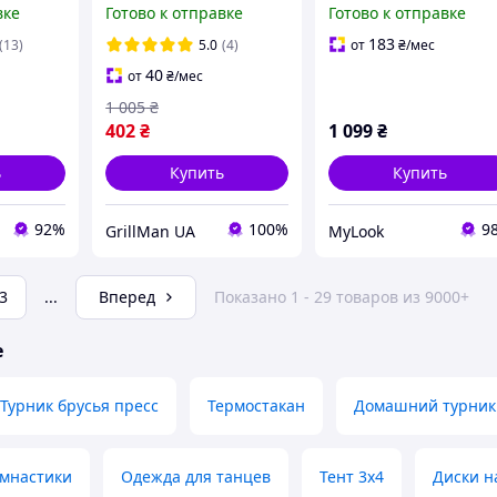
вке
Готово к отправке
Готово к отправке
в сумке на 1 персону
подарунок хлопцю,
подарунок дівчині, Ar
183
(13)
5.0
(4)
от
₴
/мес
Teryx, Артерік
40
от
₴
/мес
1 005
₴
402
₴
1 099
₴
ь
Купить
Купить
92%
100%
9
GrillMan UA
MyLook
3
...
Вперед
Показано 1 - 29 товаров из 9000+
е
Турник брусья пресс
Термостакан
Домашний турник
имнастики
Одежда для танцев
Тент 3х4
Диски н