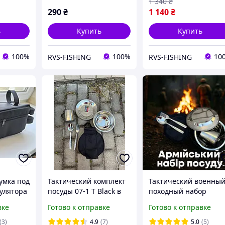
1 340
₴
290
₴
1 140
₴
ь
Купить
Купить
100%
100%
10
RVS-FISHING
RVS-FISHING
умка под
Тактический комплект
Тактический военны
мулятора
посуды 07-1 Т Black в
походный набор
сумка
сумке Oxford 600D -
металлической посу
вке
Готово к отправке
Готово к отправке
 акб
полевой набор из
на 1 персону в
педа
нержавеющей стали с
компактной сумке
(3)
4.9
(7)
5.0
(5)