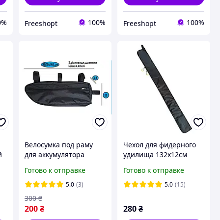
0%
100%
100%
Freeshopt
Freeshopt
Велосумка под раму
Чехол для фидерного
й
для аккумулятора
удилища 132х12см
треугольная длинная
черный
Готово к отправке
Готово к отправке
30/34/40 см,
велосипедная сумка
5.0
(3)
5.0
(15)
для АКБ B Soul
300
₴
200
₴
280
₴