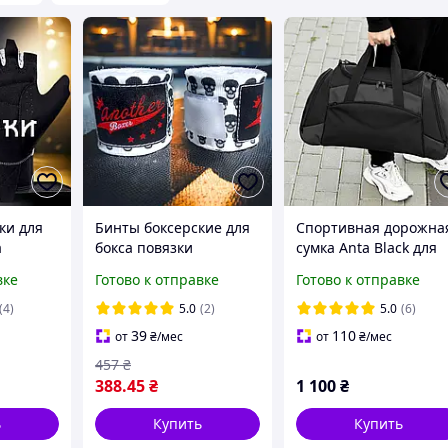
ки для
Бинты боксерские для
Спортивная дорожна
а
бокса повязки
сумка Anta Black для
боксерский бинт
тренировок и поездо
вке
Готово к отправке
Готово к отправке
co
повязка Another Boxer
на 47 литров черного
бокс боксов на руку для
цвета
(4)
5.0
(2)
5.0
(6)
зала
мма 5м Белые
39
110
от
₴
/мес
от
₴
/мес
457
₴
388
.45
₴
1 100
₴
ь
Купить
Купить