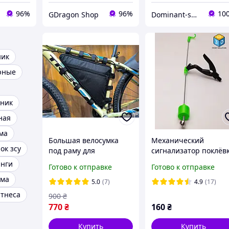
96%
96%
10
GDragon Shop
Dominant-shop.com.ua
ник
рные
рник
ная
ма
Большая велосумка
Механический
ок зсу
под раму для
сигнализатор поклёв
аккумулятора
обратного типа,
анги
Готово к отправке
Готово к отправке
велосипедная сумка
зеленый с правым
ома
подрамная для акб
расположением
5.0
(7)
4.9
(17)
электровелосипеда
итнеса
900
₴
треугольная
770
₴
160
₴
Купить
Купить