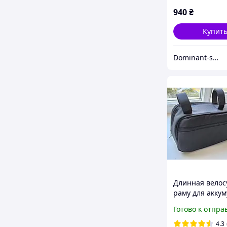
940
₴
Купит
Dominant-shop.com.ua
Длинная велос
раму для акку
велосипедная 
Готово к отпра
подрамная для
электровелоси
4.3