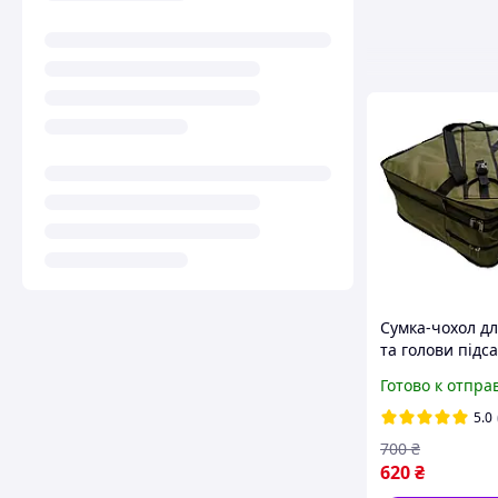
Сумка-чохол дл
та голови підс
(55х45см)
Готово к отпра
5.0
700
₴
620
₴