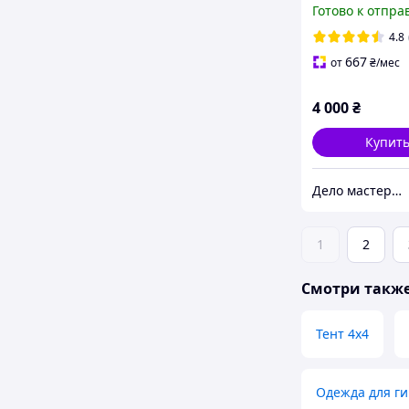
Готово к отпра
4.8
667
от
₴
/мес
4 000
₴
Купит
Дело мастера боится Интернет-магазин
1
2
Смотри такж
Тент 4х4
Одежда для г