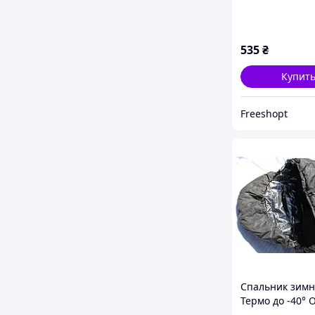
треугольная
535
₴
Купит
Freeshopt
Спальник зим
Термо до -40° 
Heat Олива 85