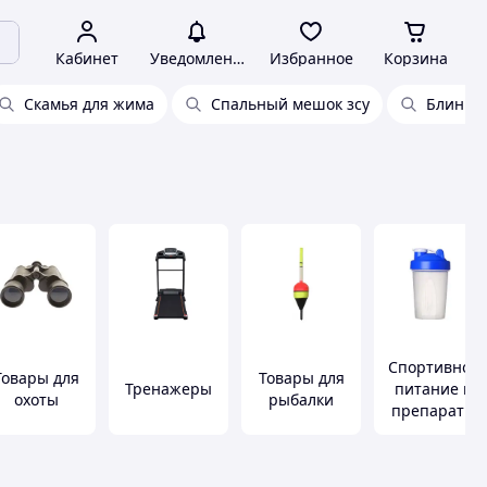
Кабинет
Уведомления
Избранное
Корзина
Скамья для жима
Спальный мешок зсу
Блины 
Спортивное
Товары для
Товары для
Тренажеры
питание и
охоты
рыбалки
препараты