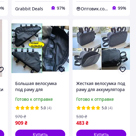
0%
97%
99%
Grabbit Deals
😎Оптовик.com
Большая велосумка
Жесткая велосумка под
ки
под раму для
раму для аккумулятора
аккумулятора
велосипедная сумка
Готово к отправке
Готово к отправке
велосипедная сумка
подрамная Rockbros
подрамная для акб
Rosweel 3 4 литра б
5.0
(4)
5.0
(4)
электровелосипеда
соул
970
₴
530
₴
треугольная
909
₴
483
₴
Купить
Купить