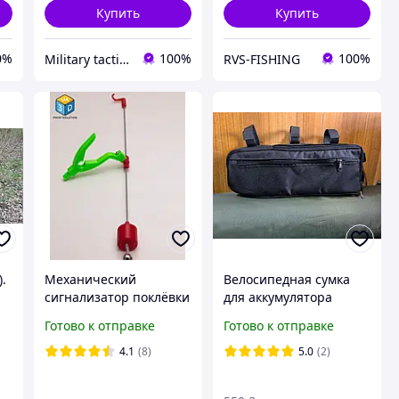
Купить
Купить
0%
100%
100%
Military tactical
RVS-FISHING
).
Механический
Велосипедная сумка
сигнализатор поклёвки
для аккумулятора
обратного типа,
электровелосипеда под
Готово к отправке
Готово к отправке
красный с правым
раму, велосумка для
расположением
АКБ прямоугольная
4.1
(8)
5.0
(2)