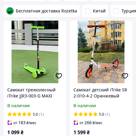
Бесплатная доставка Rozetka
Китай
Турци
Самокат трехколесный
Самокат детский iTrike SR
iTrike JJR3-003-G MAXI
2-010-4-2 Оранжевый
Зеленый
двухколесный
В наличии
В наличии
5.0
(1)
5.0
(1)
183
266
от
₴
/мес
от
₴
/мес
1 099
₴
1 599
₴