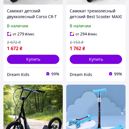
Самокат детский
Самокат трехколесный
двухколесный Corso CR-T
детский Best Scooter MAXI
7171 надувные колеса 12
46189, музыка, дым,
В наличии
В наличии
дюймов, ручной
турбины, пластиковый,
передний тормоз,
колеса PU, синий
279
294
от
₴
/мес
от
₴
/мес
черный
2 672
₴
2 153
₴
1 672
₴
1 762
₴
Купить
Купить
99%
99%
Dream Kids
Dream Kids