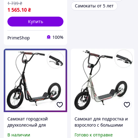
мм и регулируемым
1 739
₴
Самокаты от 5 лет
рулем
1 565
.10
₴
Купить
100%
PrimeShop
Самокат городской
Самокат для подростка и
двухколесный для
взрослого с большими
взрослых и детей от 8 лет
надувными колесами 12
В наличии
Готово к отправке
SR 2-045-1-B черный
дюймов и подножкой