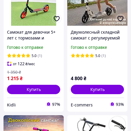
Самокат для девочки 5+
Двухколесный складной
лет с тормозами и
самокат с регулируемой
подножкой Детский
ручкой до 103 см и
Готово к отправке
Готово к отправке
складной Самокат iTrike с
амортизаторами 2 шт,
большими колесами 20см
Самокат алюминиевый с
5.0
(1)
5.0
(1)
Красный до 70 кг
дисковым тормозом
122
от
₴
/мес
1 350
₴
1 215
₴
4 800
₴
Купить
Купить
97%
93%
Kidli
E-commers