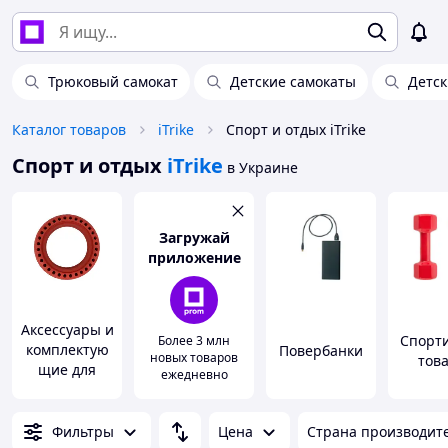
Трюковый самокат
Детские самокаты
Детск
Каталог товаров
iTrike
Спорт и отдых iTrike
Спорт и отдых
iTrike
в Украине
Загружай
приложение
Аксессуары и
Спорт
Более 3 млн
комплектую
Повербанки
новых товаров
тов
щие для
ежедневно
электротранс
порта
Фильтры
Цена
Страна производит