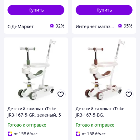
Купить
Купить
92%
95%
СіДі-Маркет
Интернет магазин детских товаров Sophie-shop
Детский самокат iTrike
Детский самокат iTrike
JR3-167-5-GR, зеленый, 5
JR3-167-5-BG,
в 1, 3 колеса PU, руль
коричневый, 5 в 1, 3
Готово к отправке
Готово к отправке
регулируется, световые и
колеса PU, руль
звуковые эффекты
регулируется, световые и
158
158
от
₴
/мес
от
₴
/мес
звуковые эффекты