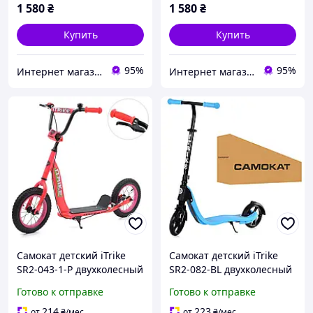
1 580
₴
1 580
₴
Купить
Купить
95%
95%
Интернет магазин детских товаров Sophie-shop
Интернет магазин детских товаров Sophie-shop
Самокат детский iTrike
Самокат детский iTrike
SR2-043-1-P двухколесный
SR2-082-BL двухколесный
Готово к отправке
Готово к отправке
214
223
от
₴
/мес
от
₴
/мес