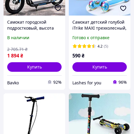
Самокат городской
Самокат детский голубой
подростковый, высота
iTrike MAXI трехколесный,
руля 104 см, iTrike SR 2-
колеса светящиеся
В наличии
Готово к отправке
045-3-B Черный / Самокат
двухколесный / Самокат
4.2
(5)
2 705
.71
₴
для подростка
1 894
₴
590
₴
Купить
Купить
92%
96%
Bavko
Lashes for you