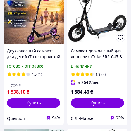
Двухколесный самокат
Самокат двоколісний для
для детей iTrike городской
дорослих iTrike SR2-045-3-
самокат для ребенка с
B (колеса: Ø12"/гума,
Готово к отправке
В наличии
колесами 20 см Красивый
рама: сталь, до 60 кг)
складной самокат от 5 лет
[Склад: Одеса №5]
4.0
(1)
4.8
(4)
264
от
₴
/мес
1 709
₴
1 538
.10
₴
1 584
.46
₴
Купить
Купить
94%
92%
Question
СіДі-Маркет