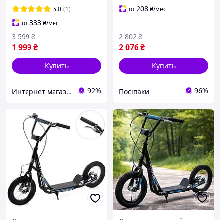
SR2-045-3-W
208
5.0
(1)
от
₴
/мес
333
от
₴
/мес
3 599
₴
2 802
₴
1 999
₴
2 076
₴
Купить
Купить
92%
96%
Интернет магазин детских товаров и товаров для дома "Твой Киндер"
Посіпаки