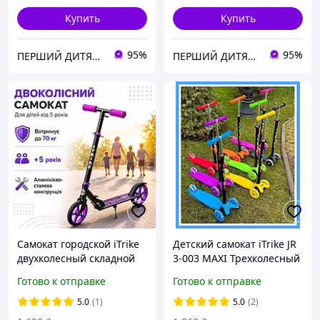
Купить
Купить
95%
95%
ПЕРШИЙ ДИТЯЧИЙ
ПЕРШИЙ ДИТЯЧИЙ
Самокат городской iTrike
Детский самокат iTrike JR
двухколесный складной
3-003 MAXI Трехколесный
детский самокат для
самокат с подсветкой
Готово к отправке
Готово к отправке
мальчиков и девочек от 5
Самокат для ребенка от 3
лет с колесами 200 мм
лет
5.0
(1)
5.0
(2)