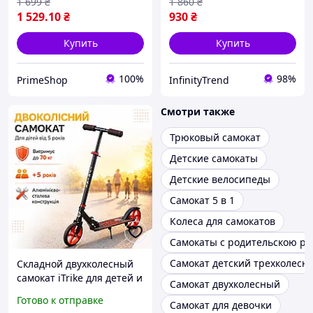
1 699
₴
1 860
₴
1 529
.10
₴
930
₴
Купить
Купить
100%
98%
PrimeShop
InfinityTrend
Смотри также
Трюковый самокат
Детские самокаты
Детские велосипеды
Самокат 5 в 1
Колеса для самокатов
Самокаты с родительскою р
Самокат детский трехколесн
Складной двухколесный
самокат iTrike для детей и
Самокат двухколесный
подростков городской
Готово к отправке
Самокат для девочки
самокат с колесами 200