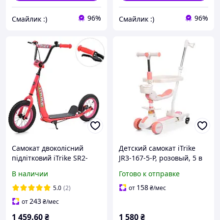
96%
96%
Смайлик :)
Смайлик :)
Самокат двоколісний
Детский самокат iTrike
підлітковий iTrike SR2-
JR3-167-5-P, розовый, 5 в
043-1-P (колеса: Ø12"/
1, 3 колеса PU, руль
В наличии
Готово к отправке
гума, рама: сталь, до 60
регулируется, световые и
кг) [Склад: Одеса №5]
звуковые эффекты
158
5.0
(2)
от
₴
/мес
243
от
₴
/мес
1 459
.60
₴
1 580
₴