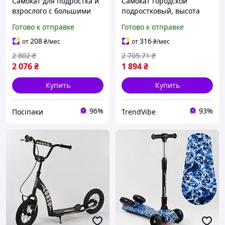
Самокат для подростка и
Самокат городской
взрослого с большими
подростковый, высота
надувными колесами 12
руля 104 см, iTrike SR 2-
Готово к отправке
Готово к отправке
дюймов и подножкой
045-3-B Черный / Самокат
SR2-045-3-B
двухколесный / Самокат
208
316
от
₴
/мес
от
₴
/мес
для подростка
2 802
₴
2 705
.71
₴
2 076
₴
1 894
₴
Купить
Купить
96%
93%
Посіпаки
TrendVibe