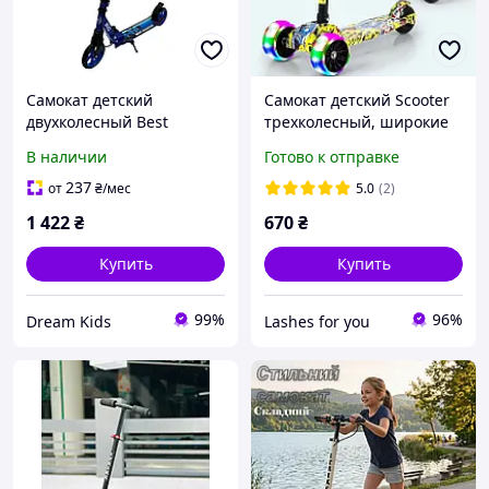
Самокат детский
Самокат детский Scooter
двухколесный Best
трехколесный, широкие
Scooter Rio R-31420,
колеса светящиеся
В наличии
Готово к отправке
колеса PU, передний
амортизатор, ручной
237
от
₴
/мес
5.0
(2)
тормоз, синий
1 422
₴
670
₴
Купить
Купить
99%
96%
Dream Kids
Lashes for you