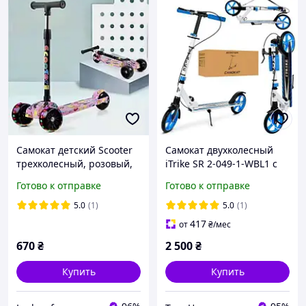
Самокат детский Scooter
Самокат двухколесный
трехколесный, розовый,
iTrike SR 2-049-1-WBL1 с
широкие колеса
ручным тормозом
Готово к отправке
Готово к отправке
светящиеся
амортизатор Белый с
голубым
5.0
(1)
5.0
(1)
417
от
₴
/мес
670
₴
2 500
₴
Купить
Купить