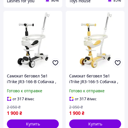
96%
95%
Lashes for you
Toys House
Самокат беговел 5в1
Самокат беговел 5в1
iTrike JR3-166-B Собачка ,
iTrike JR3-166-5 Собачка ,
музыка, Bluetooth, свет,
музыка, Bluetooth, свет,
Готово к отправке
Готово к отправке
защитный бампер,
защитный бампер,
дополнительные
дополнительные
317
317
от
₴
/мес
от
₴
/мес
колесики, белый с
колесики, желтый
2 050
₴
2 050
₴
черным
1 900
₴
1 900
₴
Купить
Купить