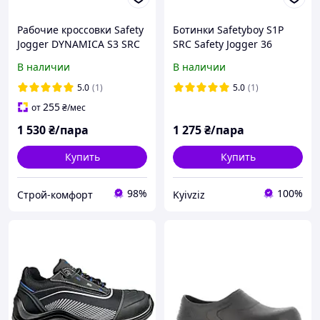
Рабочие кроссовки Safety
Ботинки Safetyboy S1P
Jogger DYNAMICA S3 SRC
SRC Safety Jogger 36
с композитным носком
В наличии
В наличии
защита + комфорт
5.0
(1)
5.0
(1)
255
от
₴
/мес
1 530
₴/пара
1 275
₴/пара
Купить
Купить
98%
100%
Строй-комфорт
Kyivziz