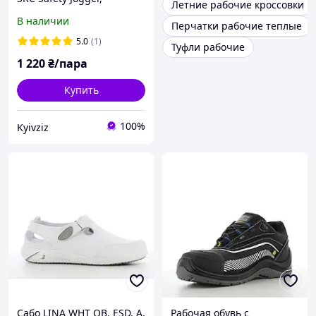
Летние рабочие кроссовки
кожаные, металл, цвет
В наличии
Перчатки рабочие теплые
черный, размер 36
5.0
(1)
Туфли рабочие
1 220
₴/пара
Купить
100%
Kyivziz
Сабо LINA WHT OB, ESD, A,
Рабочая обувь с