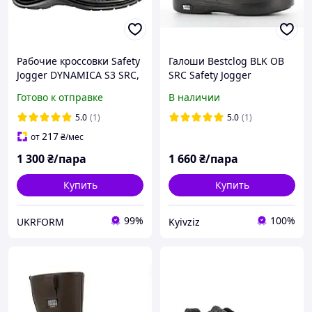
Рабочие кроссовки Safety
Галоши Bestclog BLK OB
Jogger DYNAMICA S3 SRC,
SRC Safety Jogger
кожаные, композит, SJ
Professional 42
Готово к отправке
В наличии
Flex вставка
5.0
(1)
5.0
(1)
217
от
₴
/мес
1 300
₴/пара
1 660
₴/пара
Купить
Купить
99%
100%
UKRFORM
Kyivziz