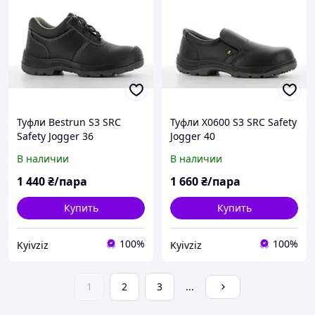
Туфли Bestrun S3 SRC
Туфли X0600 S3 SRC Safety
Safety Jogger 36
Jogger 40
В наличии
В наличии
1 440
₴/пара
1 660
₴/пара
Купить
Купить
100%
100%
Kyivziz
Kyivziz
1
2
3
...