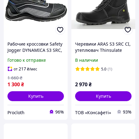
Рабочие кроссовки Safety
Черевики ARAS S3 SRC CI,
Jogger DYNAMICA S3 SRC,
утеплювач Thinsulate
кожаные, композит, SJ
Готово к отправке
В наличии
Flex вставка
217
от
₴
/мес
5.0
(1)
1 660
₴
1 300
₴
2 970
₴
Купить
Купить
96%
93%
Procloth
ТОВ «Консафеті»