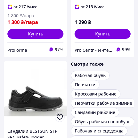
S1 BLUE
217
215
от
₴
/мес
от
₴
/мес
1 800
₴/пара
1 300
₴/пара
1 290
₴
Купить
Купить
97%
99%
ProForma
Pro Centr - Интернет-магазин спецодежды, спецобуви и средств индивидуальной защиты
Смотри также
Рабочая обувь
Перчатки
Кроссовки рабочие
Перчатки рабочие зимние
Сандалии рабочие
Обувь рабочая спецобувь
Рабочая и спецодежда
Сандалии BESTSUN S1P
SRC Safety Jogger,