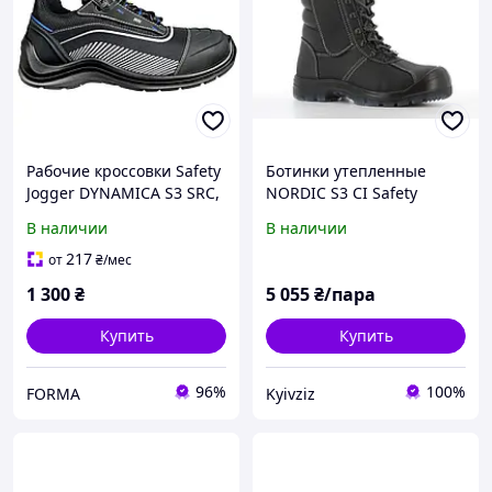
Рабочие кроссовки Safety
Ботинки утепленные
Jogger DYNAMICA S3 SRC,
NORDIC S3 CI Safety
кожаные, композит, SJ
Jogger 38
В наличии
В наличии
Flex вставка
217
от
₴
/мес
1 300
₴
5 055
₴/пара
Купить
Купить
96%
100%
FORMA
Kyivziz