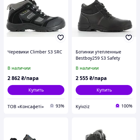
Черевики Climber S3 SRC
Ботинки утепленные
Bestboy259 S3 Safety
Jogger 36
В наличии
В наличии
2 862
₴/пара
2 555
₴/пара
Купить
Купить
93%
100%
ТОВ «Консафеті»
Kyivziz