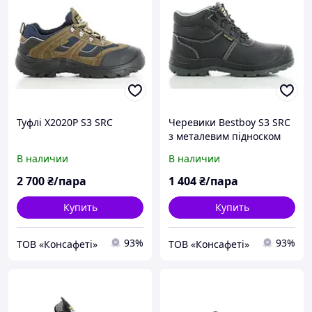
Туфлі Х2020Р S3 SRC
Черевики Bestboy S3 SRC
з металевим підноском
В наличии
В наличии
2 700
₴/пара
1 404
₴/пара
Купить
Купить
93%
93%
ТОВ «Консафеті»
ТОВ «Консафеті»