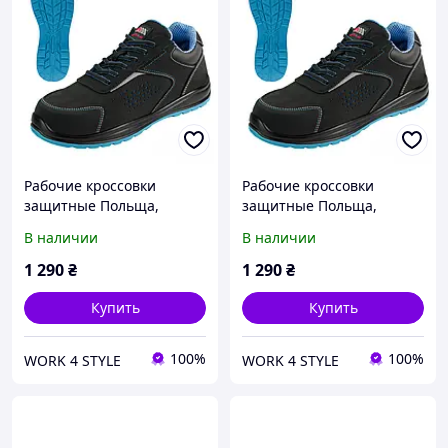
Рабочие кроссовки
Рабочие кроссовки
защитные Польща,
защитные Польща,
категория защиты S1
категория защиты S1
В наличии
В наличии
спецобувь рабочая обувь
спецобувь рабочая обувь
мужская AVANGARDE BPN
мужская AVANGARDE BPN
1 290
₴
1 290
₴
S1 BLUE
S1 BLUE 42
Купить
Купить
100%
100%
WORK 4 STYLE
WORK 4 STYLE