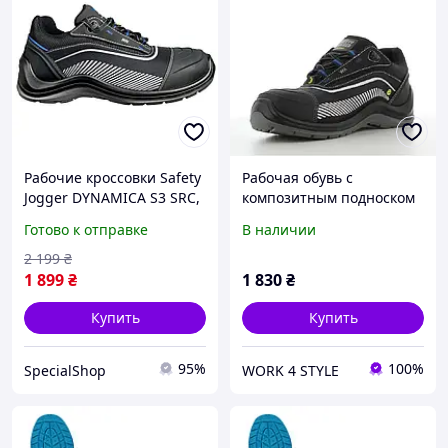
Рабочие кроссовки Safety
Рабочая обувь с
Jogger DYNAMICA S3 SRC,
композитным подноском
кожаные, композит, SJ
и антипрокольной
Готово к отправке
В наличии
Flex вставка
подошвой Dynamica
2 199
₴
1 899
₴
1 830
₴
Купить
Купить
95%
100%
SpecialShop
WORK 4 STYLE