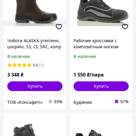
Чоботи ALASKA утеплені,
Рабочие кроссовки с
шкіряні, S3, CI, SRC, колір
композитным носком
коричневий
Safety Jogger Dynamica
В наличии
В наличии
ESD лёгкие,
антистатические и
5.0
(1)
устойчивые к
3 348
₴
1 550
₴/пара
скольжению
Купить
Купить
93%
97%
ТОВ «Консафеті»
Будівник