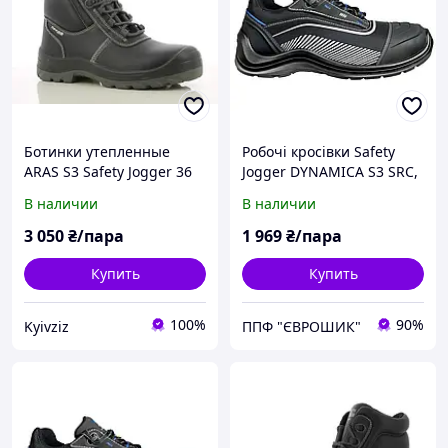
Ботинки утепленные
Робочі кросівки Safety
ARAS S3 Safety Jogger 36
Jogger DYNAMICA S3 SRC,
шкіряні, композит, SJ Flex
В наличии
В наличии
вставка
3 050
₴/пара
1 969
₴/пара
Купить
Купить
100%
90%
Kyivziz
ППФ "ЄВРОШИК"