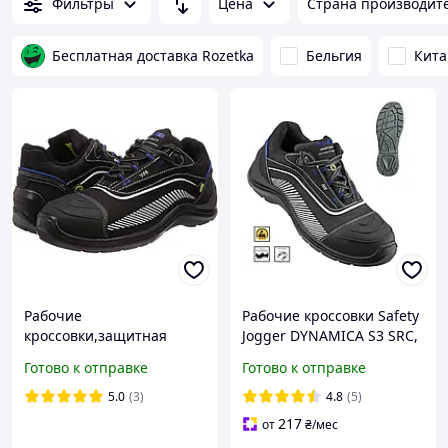
Фильтры
Цена
Страна производит
Бесплатная доставка Rozetka
Бельгия
Кита
Рабочие
Рабочие кроссовки Safety
кроссовки,защитная
Jogger DYNAMICA S3 SRC,
обувь композитный
кожаные, композит, SJ
Готово к отправке
Готово к отправке
носок,антипрокольная
Flex вставка
стелька,антискользящая
5.0
(3)
4.8
(5)
подошва Dynamica
217
от
₴
/мес