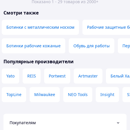
Показано 1 - 29 товаров из 2000+
Смотри также
Ботинки с металлическим носком
Рабочие защитные б
Ботинки рабочие кожаные
Обувь для работы
Пер
Популярные производители
Yato
REIS
Portwest
Artmaster
Белый Ха
TopLine
Milwaukee
NEO Tools
Insight
S
Покупателям