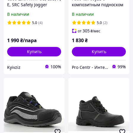
E, SRC Safety Jogger
композитным подноском
Professional 36
и антипрокольной
В наличии
В наличии
подошвой Dynamica
5.0
(4)
5.0
(2)
305
от
₴
/мес
1 990
₴/пара
1 830
₴
Купить
Купить
100%
99%
Kyivziz
Pro Centr - Интернет-магазин спецодежды, спецобуви и средств индивидуальной защиты