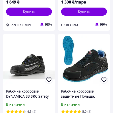
1 649
₴
1 300
₴/пара
Купить
Купить
98%
99%
💎 PROFKOMPLEKT💎 ЛУЧШИЙ МАГАЗИН КАЧЕСТВЕННОЙ РАБОЧЕЙ СПЕЦОДЕЖДЫ И ОБУВИ
UKRFORM
Рабочие кроссовки
Рабочие кроссовки
DYNAMICA S3 SRC Safety
защитные Польща,
Jogger
категория защиты S1
В наличии
В наличии
спецобувь рабочая обувь
мужская AVANGARDE BPN
4.5
(2)
5.0
(3)