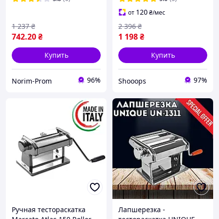
нержавеющей стали
120
от
₴
/мес
1 237
₴
2 396
₴
742
.20
₴
1 198
₴
Купить
Купить
96%
97%
Norim-Prom
Shooops
Ручная тестораскатка
Лапшерезка -