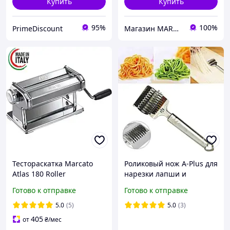
Купить
Купить
95%
100%
PrimeDiscount
Магазин MARCATO
Тестораскатка Marcato
Роликовый нож A-Plus для
Atlas 180 Roller
нарезки лапши и
тестораскатывающая
измельчения овощей
Готово к отправке
Готово к отправке
машинка для дома,
Италия
5.0
(5)
5.0
(3)
405
от
₴
/мес