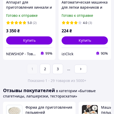
Аппарат для
Автоматическая машинка
приготовления хинкали и
для лепки вареников и
нож для теста в
пельменей, с USB, Electric
Готово к отправке
Готово к отправке
комплекте. Для подарка
Dumpling Maker Mashine
или для себя.
/ Электрический
5.0
(2)
4.0
(3)
3 350
₴
224
₴
Купить
Купить
99%
90%
NEWSHOP - Товары для пикника
iziClick
1
2
3
...
Показано 1 - 29 товаров из 5000+
Отзывы покупателей
в категории «Бытовые
спагетницы, лапшерезки, тестораскатки»
Форма для приготовления
Машинк
пельменей
пельме