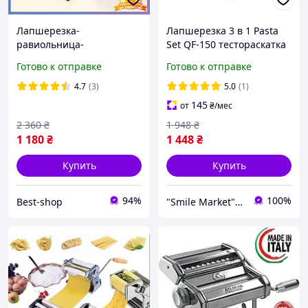
Лапшерезка-
Лапшерезка 3 в 1 Pasta
равиольница-
Set QF-150 тестораскатка
тестораскатка 3в1 из
+ насадка для равиоли
Готово к отправке
Готово к отправке
нержавеющей стали
ручная для домашней
4.7
(3)
5.0
(1)
лапши и теста раскатка
145
от
₴
/мес
теста
2 360
₴
1 948
₴
1 180
₴
1 448
₴
Купить
Купить
94%
100%
Best-shop
"Smile Market" интернет-магазин