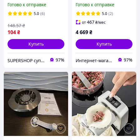
Portable Dumpling
Atlas 180 Roller Slide
Готово к отправке
Готово к отправке
Machine
5.0
(6)
5.0
(2)
467
от
₴
/мес
148
.57
₴
104
₴
4 669
₴
Купить
Купить
97%
97%
SUPERSHOP супер цены, супер выбор, супер покупки!
Интернет-магазин Империя-TV