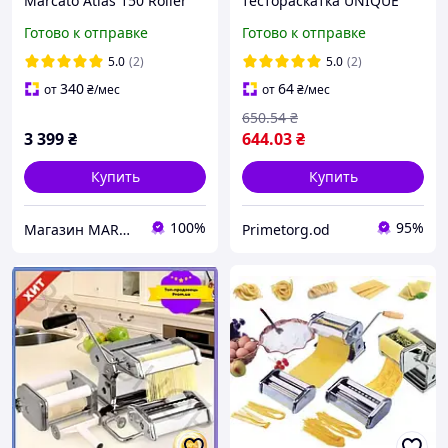
Marcato Atlas 150 Roller
тестораскатка UNIQUE
Машинка для
UN-1311(1150-2) 13 x 20 x
Готово к отправке
Готово к отправке
раскатывания теста для
20 см, для пасты или
дома, Италия, Оригинал!
лазаньи
5.0
(2)
5.0
(2)
340
64
от
₴
/мес
от
₴
/мес
650
.54
₴
3 399
₴
644
.03
₴
Купить
Купить
100%
95%
Магазин MARCATO
Primetorg.od