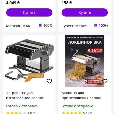
4 049
₴
158
₴
Купить
Купить
100%
100%
Магазин MARCATO
СупеРР-Маркет Корисних Товарів
Устройство для
Машина для
изготовление лапши
приготовления лапши
BAUMALU (150NM)
дома Лапшерезка
Готово к отправке
Готово к отправке
Равиольница
Тестораскатка 3в1 из
3.8
(6)
5.0
(3)