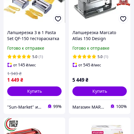
Лапшерезка 3 в 1 Pasta
Лапшерезка Marcato
Set QF-150 тестораскатка
Atlas 150 Design
+ насадка для равиоли
(Тестораскатка)
Готово к отправке
Готово к отправке
Оригинал!
5.0
(1)
5.0
(1)
145
545
от
₴
/мес
от
₴
/мес
1 949
₴
1 449
₴
5 449
₴
Купить
Купить
99%
100%
"Sun-Market" интернет-магазин
Магазин MARCATO