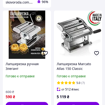
96%
skovoroda.com.ua – все для кухни и дома
Лапшерезка ручная
Лапшерезка Marcato
Элегант
Atlas 150 Classic
Оригинал!
Готово к отправке
Готово к отправке
5.0
(7)
512
от
₴
/мес
600
₴
590
₴
5 119
₴