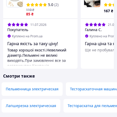
металлическая
Станок
5.0
(2)
пельменница на 37
форма 
110
₴
167
₴
пельменей ХЭАЗ Уценка
85
₴
dumpli
11.07.2026
21.06
Покупатель
Галина С.
Куплено на Prom.ua
Куплено на Prom.
Гарна якість за таку ціну!
Гарна ціна та я
Товар хорошої якості.Невеликий
Ще не пробувала
діаметр.Пельмені не великі
виходять.При замовленні все за
регламентом.Компанія
надійна.Рекомендую.
Смотри также
Преимущества
Цена,качество,размер
Недостатки
Пельменница электрическая
Тестораскаточная машин
Нет
Лапшерезка электрическая
Тестораскатка для пельме