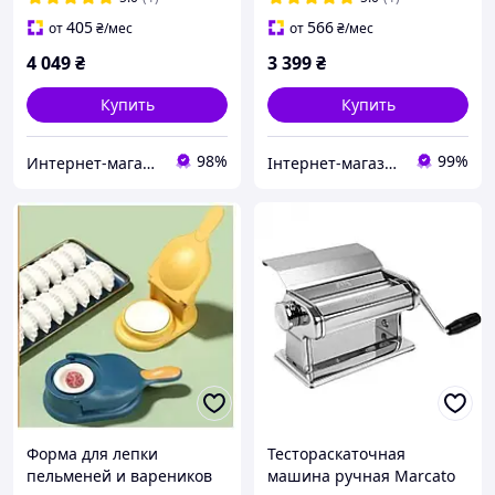
405
566
от
₴
/мес
от
₴
/мес
4 049
₴
3 399
₴
Купить
Купить
98%
99%
Интернет-магазин Фаворит
Інтернет-магазин Dimua
Форма для лепки
Тестораскаточная
пельменей и вареников
машина ручная Marcato