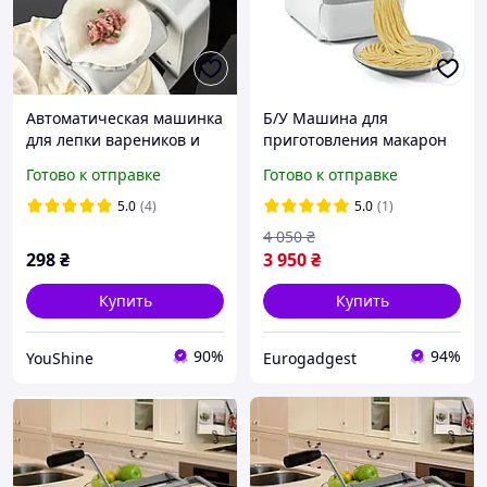
Автоматическая машинка
Б/У Машина для
для лепки вареников и
приготовления макарон
пельменей, с USB, Electric
Klarstein Pastamania из
Готово к отправке
Готово к отправке
Dumpling Maker Mashine
Германии
/ Электрический
5.0
(4)
5.0
(1)
4 050
₴
298
₴
3 950
₴
Купить
Купить
90%
94%
YouShine
Eurogadgest