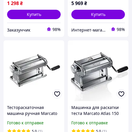
1 298
₴
5 969
₴
Купить
Купить
98%
98%
Заказунчик
Интернет-магазин Фаворит
Тестораскаточная
Машинка для раскатки
машина ручная Marcato
теста Marcato Atlas 150
Atlas 180 Roller (57033)
Roller
Готово к отправке
Готово к отправке
5.0
(1)
5.0
(1)