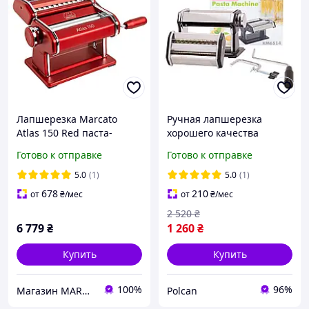
Лапшерезка Marcato
Ручная лапшерезка
Atlas 150 Red паста-
хорошего качества
машина для лапши и
Kamille Устройство для
Готово к отправке
Готово к отправке
нарезки теста Оригинал!
изготовление лапши
Машинки для домашней
5.0
(1)
5.0
(1)
52413698-65
678
210
от
₴
/мес
от
₴
/мес
2 520
₴
6 779
₴
1 260
₴
Купить
Купить
100%
96%
Магазин MARCATO
Polcan