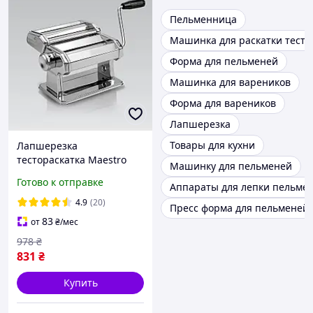
Пельменница
Машинка для раскатки теста
Форма для пельменей
Машинка для вареников
Форма для вареников
Лапшерезка
Товары для кухни
Лапшерезка
тестораскатка Maestro
Машинку для пельменей
MR-1679 ручная машинка
Готово к отправке
Аппараты для лепки пельме
для пасты и раскатки
теста
4.9
(20)
Пресс форма для пельменей
83
от
₴
/мес
978
₴
831
₴
Купить