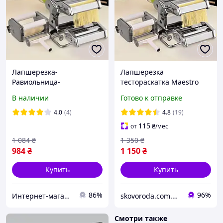
Лапшерезка-
Лапшерезка
Равиольница-
тестораскатка Maestro
Тестораскатка 3в1 из
MR-1679R с насадкой для
В наличии
Готово к отправке
нержавеющей стали
равиоли для пасты и
раскатки теста
4.0
(4)
4.8
(19)
115
от
₴
/мес
1 084
₴
1 350
₴
984
₴
1 150
₴
Купить
Купить
86%
96%
Интернет-магазин "AVEON" - товары для всей семьи! Самые низкие цены!
skovoroda.com.ua – все для кухни и дома
Смотри также