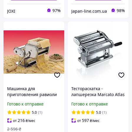
97%
98%
JOXI
Japan-line.com.ua
Машинка для
Тестораскатка -
приготовления равиоли
лапшерезка Marcato Atlas
Ravioli Maker тесторезка
180 mm (57027)
Готово к отправке
Готово к отправке
ручная настольная
лапшерезка
5.0
(1)
5.0
(1)
механическая
216
597
от
₴
/мес
от
₴
/мес
2 596
₴