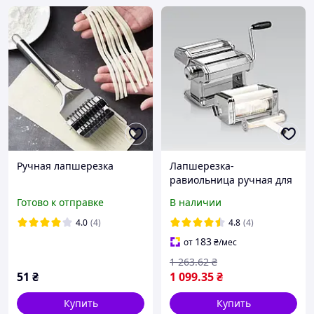
Ручная лапшерезка
Лапшерезка-
равиольница ручная для
раскатки теста Maestro
Готово к отправке
В наличии
MR 1679R
4.0
(4)
4.8
(4)
183
от
₴
/мес
1 263
.62
₴
51
₴
1 099
.35
₴
Купить
Купить