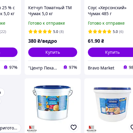
 25 % с
Кетчуп Томатный ТМ
Соус «Херсонский»
 5,0 кг
Чумак 5,0 кг
Чумак 485 г
вке
Готово к отправке
Готово к отправке
(22)
5.0
(8)
5.0
(6)
380
₴/ведро
61
.90
₴
ь
Купить
Купить
97%
97%
9
"Центр Пекарей "АРИАНТА" ООО
Bravo Market
а
Еда быстрого приготовления