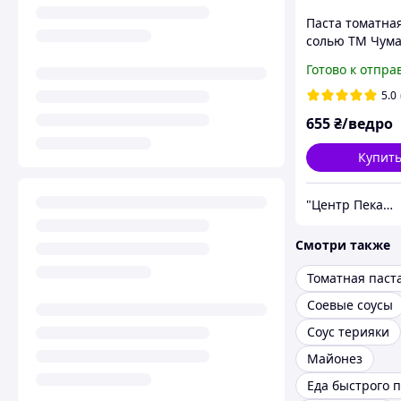
Паста томатная
солью ТМ Чумак
Готово к отпра
5.0
655
₴/ведро
Купит
"Центр Пекарей "АРИАНТА" ООО
Смотри также
Томатная паст
Соевые соусы
Соус терияки
Майонез