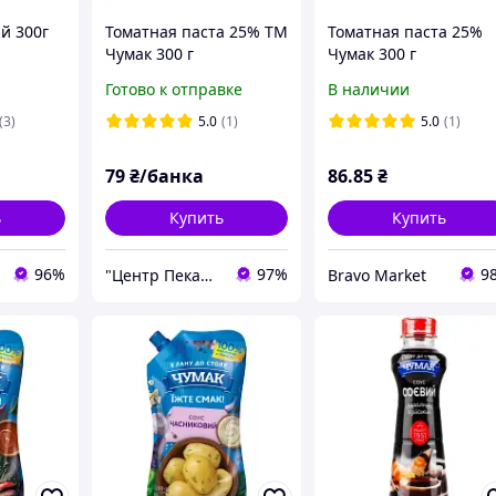
й 300г
Томатная паста 25% ТМ
Томатная паста 25%
Чумак 300 г
Чумак 300 г
Готово к отправке
В наличии
(3)
5.0
(1)
5.0
(1)
79
₴/банка
86
.85
₴
ь
Купить
Купить
96%
97%
9
"Центр Пекарей "АРИАНТА" ООО
Bravo Market