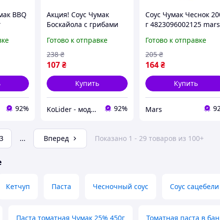
умак BBQ
Акция! Соус Чумак
Соус Чумак Чеснок 20
г
Боскайола с грибами
г 4823096002125 mar
) - По
290 г с/б
вке
Готово к отправке
Готово к отправке
(4823096008929) - По
лучшей цене!
238
₴
205
₴
107
₴
164
₴
ь
Купить
Купить
92%
92%
9
KoLider - модный магазин
Mars
3
...
Вперед
Показано 1 - 29 товаров из 100+
е
Кетчуп
Паста
Чесночный соус
Соус сацебели
Паста томатная Чумак 25% 450г
Томатная паста в бан