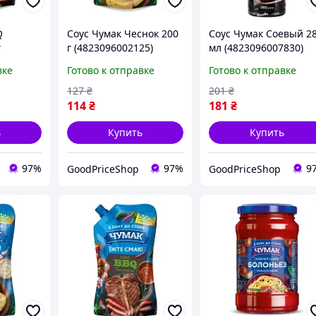
Q
Соус Чумак Чеснок 200
Соус Чумак Соевый 2
г
г (4823096002125)
мл (4823096007830)
)
вке
Готово к отправке
Готово к отправке
127
₴
201
₴
114
₴
181
₴
ь
Купить
Купить
97%
97%
9
GoodPriceShop
GoodPriceShop