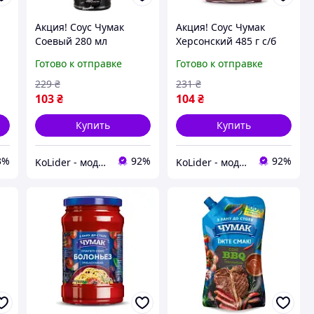
Акция! Соус Чумак
Акция! Соус Чумак
Соевый 280 мл
Херсонский 485 г с/б
(4823096007830) - По
(4823096009032) - По
Готово к отправке
Готово к отправке
лучшей цене!
лучшей цене!
229
₴
231
₴
103
₴
104
₴
Купить
Купить
3%
92%
92%
KoLider - модный магазин
KoLider - модный магазин