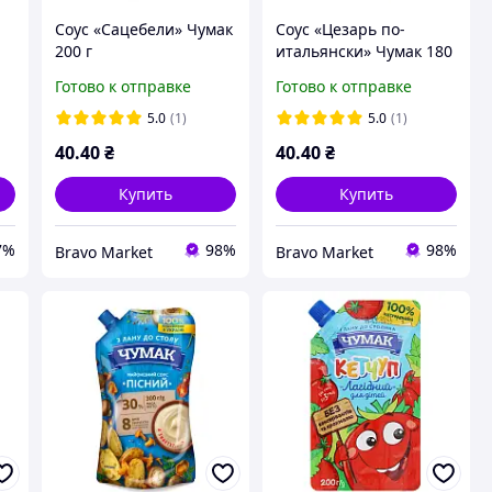
Соус «Сацебели» Чумак
Соус «Цезарь по-
200 г
итальянски» Чумак 180
г
Готово к отправке
Готово к отправке
5.0
(1)
5.0
(1)
40
.40
₴
40
.40
₴
Купить
Купить
7%
98%
98%
Bravo Market
Bravo Market