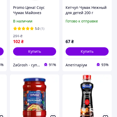
Promo Цена! Соус
Кетчуп Чумак Нежный
Чумак Майонез
для детей 200 г
Постный 30% 300 г
В наличии
Готово к отправке
(4823096003603) -
только на
5.0
(1)
ZaGrosh.com.ua
291
₴
102
₴
67
₴
Купить
Купить
8%
91%
93%
ZaGrosh - супермаркет низких цен
Апетітаріум