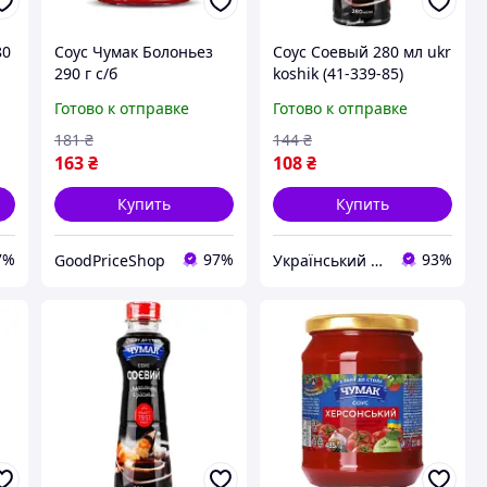
80
Соус Чумак Болоньез
Соус Соевый 280 мл ukr
290 г с/б
koshik (41-339-85)
(4823096008998)
Готово к отправке
Готово к отправке
181
₴
144
₴
163
₴
108
₴
Купить
Купить
7%
97%
93%
GoodPriceShop
Український Кошик