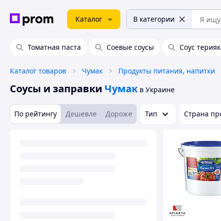
Каталог
В категории
Томатная паста
Соевые соусы
Соус терия
Каталог товаров
Чумак
Продукты питания, напитки
Соусы и заправки
Чумак
в Украине
По рейтингу
Дешевле
Дороже
Тип
Страна пр