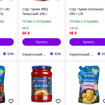
 г ukr
Соус Чумак BBQ
Соус Чумак Болоньез
85)
Техасский 200 г
290 г с/б
(4823096008851)
(4823096008998)
вке
Готово к отправке
Готово к отправке
88
₴
131
₴
66
₴
98
₴
ь
Купить
Купить
93%
93%
9
Український Кошик
Український Кошик