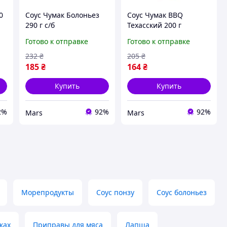
0
Соус Чумак Болоньез
Соус Чумак BBQ
s
290 г с/б
Техасский 200 г
4823096008998 mars
4823096008851 mars
Готово к отправке
Готово к отправке
232
₴
205
₴
185
₴
164
₴
Купить
Купить
2%
92%
92%
Mars
Mars
Морепродукты
Соус понзу
Соус болоньез
ках
Приправы для мяса
Лапша