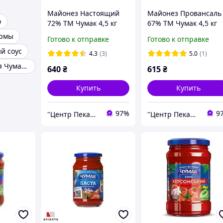
Майонез Настоящий
Майонез Провансаль
о
72% ТМ Чумак 4,5 кг
67% ТМ Чумак 4,5 кг
урмы
Готово к отправке
Готово к отправке
й соус
4.3
(3)
5.0
(1)
Паста томатная Чумак ведро 5кг
640
₴
615
₴
Купить
Купить
97%
9
"Центр Пекарей "АРИАНТА" ООО
"Центр Пекарей "АРИАНТА" ООО