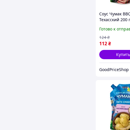
Соус Чумак BB
Техасский 200 
(4823096008851
Готово к отпра
124
₴
112
₴
Купит
GoodPriceShop