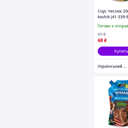
Соус Чеснок 200
koshik (41-339-
Готово к отпра
91
₴
68
₴
Купит
Український Кошик