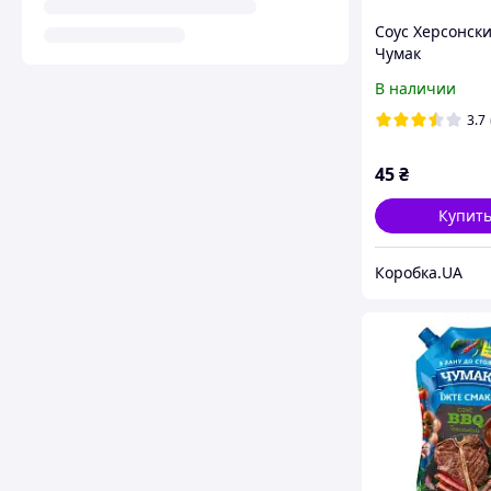
Соус Херсонски
Чумак
В наличии
3.7
45
₴
Купит
Коробка.UA