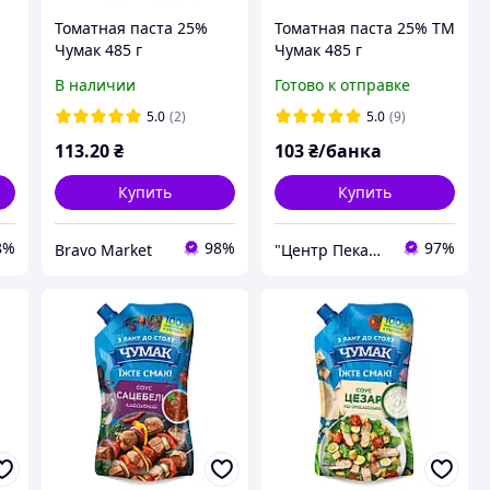
Томатная паста 25%
Томатная паста 25% ТМ
Чумак 485 г
Чумак 485 г
В наличии
Готово к отправке
5.0
(2)
5.0
(9)
113
.20
₴
103
₴/банка
Купить
Купить
8%
98%
97%
Bravo Market
"Центр Пекарей "АРИАНТА" ООО