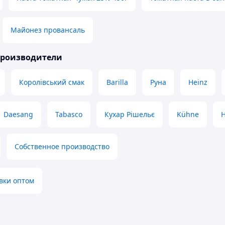
Майонез провансаль
производители
Королівський смак
Barilla
Руна
Heinz
Daesang
Tabasco
Кухар Рішельє
Kühne
H
Собственное производство
вки оптом