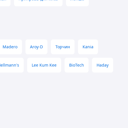
Madero
Aroy-D
Торчин
Kania
ellmann's
Lee Kum Kee
BioTech
Haday