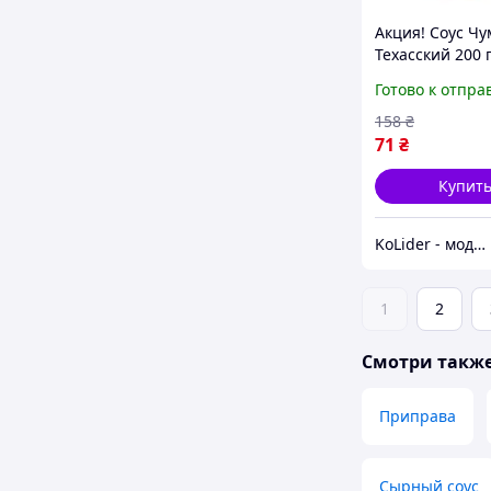
Акция! Соус Ч
Техасский 200 
(4823096008851
Готово к отпра
лучшей цене!
158
₴
71
₴
Купит
KoLider - модный магазин
1
2
Смотри такж
Приправа
Сырный соус