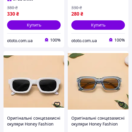
380
₴
330
₴
330
₴
280
₴
Купить
Купить
100%
100%
ototo.com.ua
ototo.com.ua
Оригінальні сонцезахисні
Оригінальні сонцезахисні
окуляри Honey Fashion
окуляри Honey Fashion
Accessories білий (4-140)
Accessories блакитний (4-