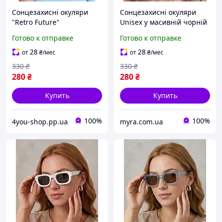
Сонцезахисні окуляри
Сонцезахисні окуляри
"Retro Future"
Unisex у масивній чорній
прямокутної форми Honey
оправі
Готово к отправке
Готово к отправке
Fashion Accessories
блакитний (4-140)
28
28
от
₴
/мес
от
₴
/мес
330
₴
330
₴
280
₴
280
₴
Купить
Купить
100%
100%
4you-shop.pp.ua
myra.com.ua