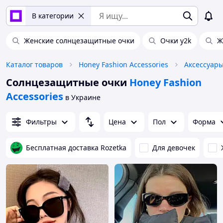
В категории
Женские солнцезащитные очки
Очки y2k
Ж
Каталог товаров
Honey Fashion Accessories
Аксессуар
Солнцезащитные очки
Honey Fashion
Accessories
в Украине
Фильтры
Цена
Пол
Форма
Бесплатная доставка Rozetka
Для девочек