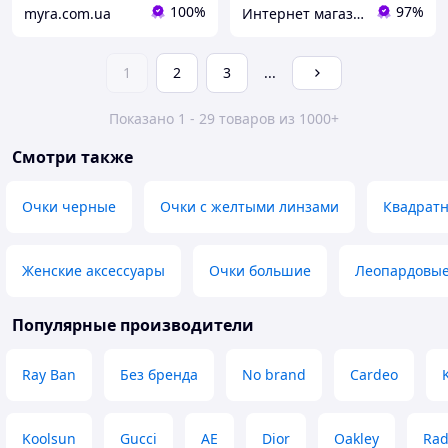
100%
97%
myra.com.ua
Интернет магазин аксессуаров АЛЬПАКА
1
2
3
...
Показано 1 - 29 товаров из 1000+
Смотри также
Очки черные
Очки с желтыми линзами
Квадрат
Женские аксессуары
Очки большие
Леопардовые
Популярные производители
Ray Ban
Без бренда
No brand
Cardeo
Koolsun
Gucci
AE
Dior
Oakley
Rad