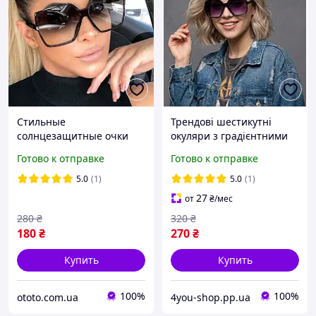
Стильные
Трендові шестикутні
солнцезащитные очки
окуляри з градієнтними
стильні сонцезахисні
лінзами "Geometric Glam"
Готово к отправке
Готово к отправке
окуляри
5.0
(1)
5.0
(1)
27
от
₴
/мес
280
₴
320
₴
180
₴
270
₴
Купить
Купить
100%
100%
ototo.com.ua
4you-shop.pp.ua