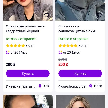
Очки солнцезащитные
Спортивные
квадратные чёрная
солнцезащитные очки
оправа
женские Honey Fashion
Готово к отправке
Готово к отправке
Accessories черные (7051)
5.0
(1)
5.0
(1)
20
20
от
₴
/мес
от
₴
/мес
250
₴
200
₴
200
₴
Купить
Купить
97%
100%
Интернет магазин аксессуаров АЛЬПАКА
4you-shop.pp.ua