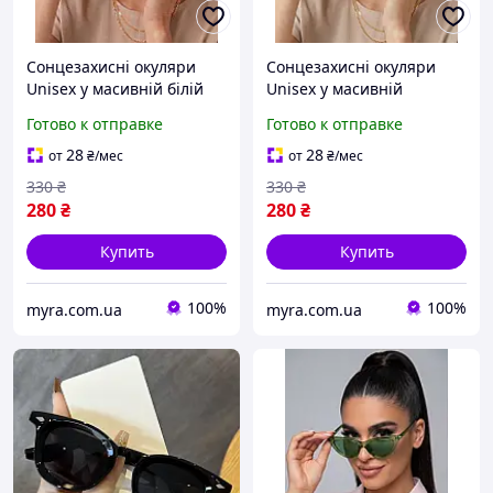
Сонцезахисні окуляри
Сонцезахисні окуляри
Unisex у масивній білій
Unisex у масивній
оправі
блакитній оправі
Готово к отправке
Готово к отправке
28
28
от
₴
/мес
от
₴
/мес
330
₴
330
₴
280
₴
280
₴
Купить
Купить
100%
100%
myra.com.ua
myra.com.ua