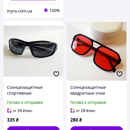
100%
myra.com.ua
Солнцезащитные
Солнцезащитные
спортивные
квадратные очки
поляризованные очки
авиаторы чёрная оправа
Готово к отправке
Готово к отправке
чёрная оправа
красные стёкла
34
28
от
₴
/мес
от
₴
/мес
335
₴
280
₴