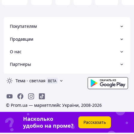
Покупателям
Продавцам
О нас
Партнеры
Тема
-
светлая
BETA
© Prom.ua — маркетплейс України, 2008-2026
Насколько
Рассказать
удобно на проме?