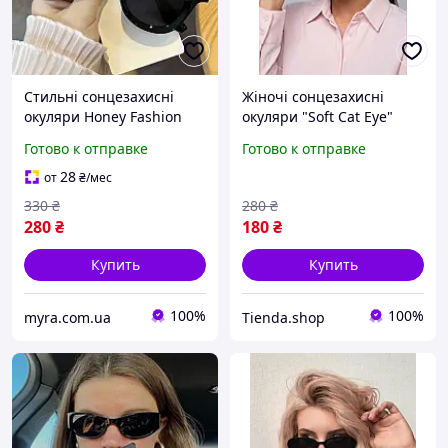
Стильні сонцезахисні
Жіночі сонцезахисні
окуляри Honey Fashion
окуляри "Soft Cat Eye"
Accessories чорний (4-
Honey Fashion Accessories
Готово к отправке
Готово к отправке
141)
зелений (4-143)
28
от
₴
/мес
330
₴
280
₴
280
₴
180
₴
Купить
Купить
100%
100%
myra.com.ua
Tienda.shop