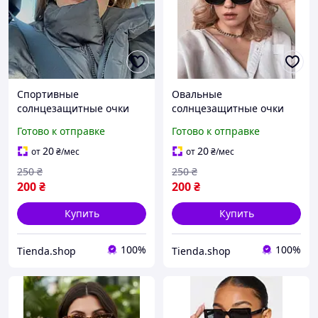
Спортивные
Овальные
солнцезащитные очки
солнцезащитные очки
женские Honey Fashion
женские Honey Fashion
Готово к отправке
Готово к отправке
Accessories черные (7051)
Accessories черные (7009)
20
20
от
₴
/мес
от
₴
/мес
250
₴
250
₴
200
₴
200
₴
Купить
Купить
100%
100%
Tienda.shop
Tienda.shop