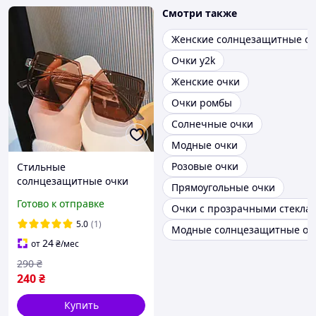
Смотри также
Женские солнцезащитные о
Очки y2k
Женские очки
Очки ромбы
Солнечные очки
Модные очки
Розовые очки
Стильные
солнцезащитные очки
Прямоугольные очки
Готово к отправке
Очки с прозрачными стекла
5.0
(1)
Модные солнцезащитные оч
24
от
₴
/мес
290
₴
240
₴
Купить