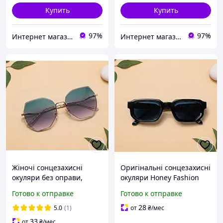
Купить
Купить
97%
97%
Интернет магазин аксессуаров АЛЬПАКА
Интернет магазин аксессуаров АЛЬПАКА
Жіночі сонцезахисні
Оригінальні сонцезахисні
окуляри без оправи,
окуляри Honey Fashion
зелено-сірий
Accessories чорний (4-
Готово к отправке
Готово к отправке
140)
28
5.0
(1)
от
₴
/мес
33
от
₴
/мес