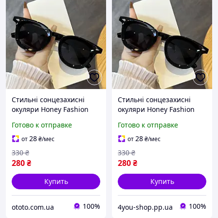
Стильні сонцезахисні
Стильні сонцезахисні
окуляри Honey Fashion
окуляри Honey Fashion
Accessories чорний (4-
Accessories чорний (4-
Готово к отправке
Готово к отправке
141)
141)
28
28
от
₴
/мес
от
₴
/мес
330
₴
330
₴
280
₴
280
₴
Купить
Купить
100%
100%
ototo.com.ua
4you-shop.pp.ua