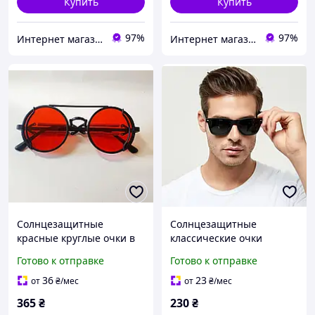
Купить
Купить
97%
97%
Интернет магазин аксессуаров АЛЬПАКА
Интернет магазин аксессуаров АЛЬПАКА
Солнцезащитные
Солнцезащитные
красные круглые очки в
классические очки
стиле стимпанк
чёрная оправа
Готово к отправке
Готово к отправке
36
23
от
₴
/мес
от
₴
/мес
365
₴
230
₴