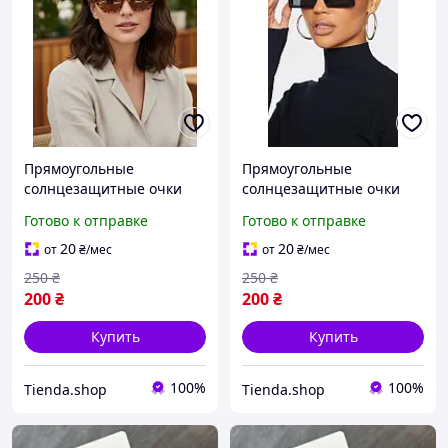
Прямоугольные
Прямоугольные
солнцезащитные очки
солнцезащитные очки
женские Honey Fashion
женские Honey Fashion
Готово к отправке
Готово к отправке
Accessories леопардовые
Accessories черные (7045)
(7008)
20
20
от
₴
/мес
от
₴
/мес
250
₴
250
₴
200
₴
200
₴
Купить
Купить
100%
100%
Tienda.shop
Tienda.shop