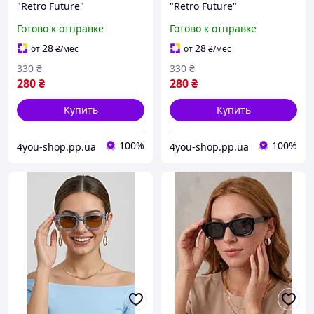
"Retro Future"
"Retro Future"
прямокутної форми Honey
прямокутної форми Honey
Готово к отправке
Готово к отправке
Fashion Accessories
Fashion Accessories білий
чорний (4-140)
(4-140)
28
28
от
₴
/мес
от
₴
/мес
330
₴
330
₴
280
₴
280
₴
Купить
Купить
100%
100%
4you-shop.pp.ua
4you-shop.pp.ua