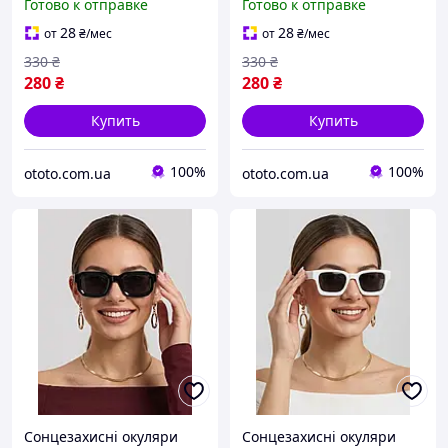
Готово к отправке
Готово к отправке
140)
28
28
от
₴
/мес
от
₴
/мес
330
₴
330
₴
280
₴
280
₴
Купить
Купить
100%
100%
ototo.com.ua
ototo.com.ua
Сонцезахисні окуляри
Сонцезахисні окуляри