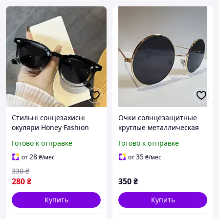
Стильні сонцезахисні
Очки солнцезащитные
окуляри Honey Fashion
круглые металлическая
Accessories чорно-білий
золотистая оправа
Готово к отправке
Готово к отправке
(4-141)
28
35
от
₴
/мес
от
₴
/мес
330
₴
280
₴
350
₴
Купить
Купить