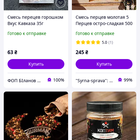
Смесь перецев горошком
Смесь перцев молотая 5
Вкус Кавказа 35г
Перцев остро-сладкая 500
г Пряная специя для мяса
Готово к отправке
Готово к отправке
Универсальные специи
для кулинарии
5.0
(1)
63
₴
245
₴
Купить
Купить
100%
99%
ФОП БІланов Костянтин Миколайович
"Syrna-sprava": магазин для настоящих сыроваров!