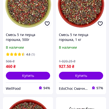
Смесь 5 ти перца
Смесь 5 ти перца
горошка, 500г
горошка, 1 кг
В наличии
В наличии
4.6
(5)
506
₴
1 020
.25
₴
460
₴
927
.50
₴
Купить
Купить
94%
97%
WellFood
EdoChoc Смачно – облизнетесь!