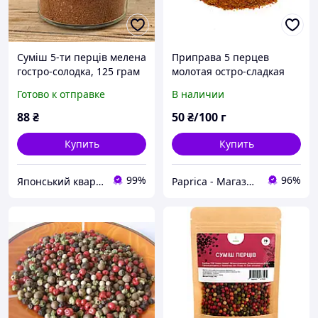
Суміш 5-ти перців мелена
Приправа 5 перцев
гостро-солодка, 125 грам
молотая остро-сладкая
(баночка 212мл)
Готово к отправке
В наличии
88
₴
50
₴/100 г
Купить
Купить
99%
96%
Японський квартал - интернет-магазин товаров для суши
Paprica - Магазин Специй