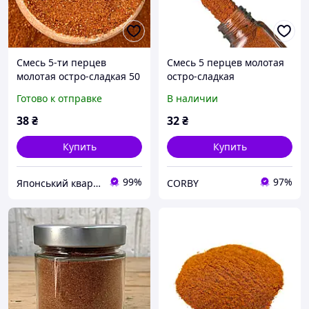
Смесь 5-ти перцев
Смесь 5 перцев молотая
молотая остро-сладкая 50
остро-сладкая
грамм
Готово к отправке
В наличии
38
₴
32
₴
Купить
Купить
99%
97%
Японський квартал - интернет-магазин товаров для суши
CORBY