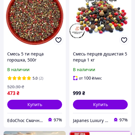
Смесь 5 ти перца
Смесь перцев душистая 5
горошка, 500г
перца 1 кг
В наличии
В наличии
100
5.0
(2)
от
₴
/мес
520
.30
₴
473
₴
999
₴
Купить
Купить
97%
97%
EdoChoc Смачно – облизнетесь!
Japanes Luxury Products