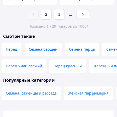
1
2
3
...
Показано 1 - 29 товаров из 1000+
Смотри также
Перец
Семена овощей
Семена перца
Семен
Перец чили свежий
Перец красный
Жаренный п
Популярные категории
Семена, саженцы и рассада
Женская парфюмерия