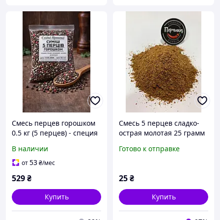
Смесь перцев горошком
Смесь 5 перцев сладко-
0.5 кг (5 перцев) - специя
острая молотая 25 грамм
для мяса, стейков и
В наличии
Готово к отправке
соусов
53
от
₴
/мес
529
₴
25
₴
Купить
Купить