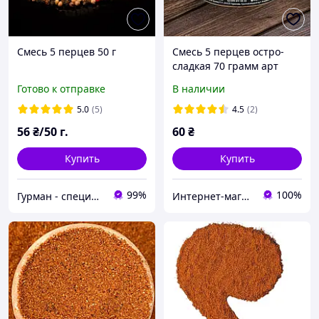
Смесь 5 перцев 50 г
Смесь 5 перцев остро-
сладкая 70 грамм арт
0934B70
Готово к отправке
В наличии
5.0
(5)
4.5
(2)
56
₴/50 г.
60
₴
Купить
Купить
99%
100%
Гурман - специи оптом и в розницу
Интернет-магазин “Азалия”