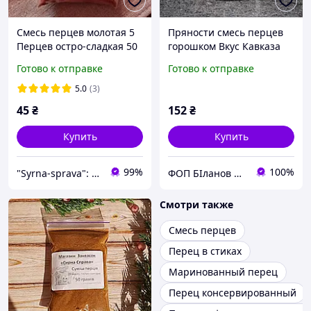
Смесь перцев молотая 5
Пряности смесь перцев
Перцев остро-сладкая 50
горошком Вкус Кавказа
г Пряная специя для мяса
80г
Готово к отправке
Готово к отправке
Универсальные специи
для кулинарии
5.0
(3)
45
₴
152
₴
Купить
Купить
99%
100%
"Syrna-sprava": магазин для настоящих сыроваров!
ФОП БІланов Костянтин Миколайович
Смотри также
Смесь перцев
Перец в стиках
Маринованный перец
Перец консервированный