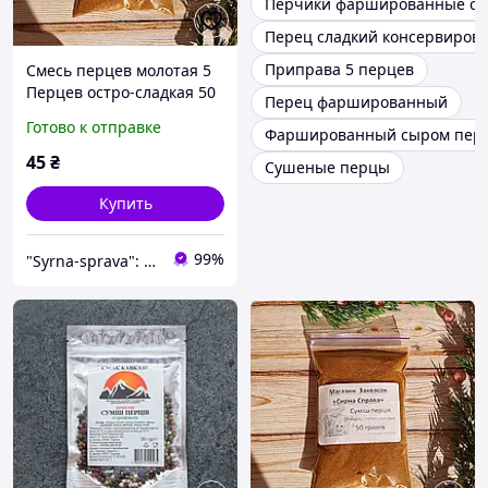
Перчики фаршированные с
Перец сладкий консервиров
Приправа 5 перцев
Смесь перцев молотая 5
Перцев остро-сладкая 50
Перец фаршированный
г Универсальная
Готово к отправке
Фаршированный сыром пер
приправа для блюд
Остро-сладкая приправа
45
₴
Сушеные перцы
Купить
99%
"Syrna-sprava": магазин для настоящих сыроваров!