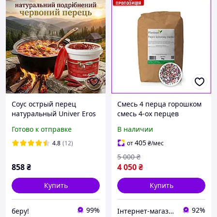
Соус острый перец
Смесь 4 перца горошком
натуральный Univer Eros
смесь 4-ох перцев
Pista рубаный ведро 2,5
горошек смесь перцев
Готово к отправке
В наличии
кг
горошком 5 кг PL
405
4.8
(12)
от
₴
/мес
5 000
₴
858
₴
4 050
₴
Купить
Купить
99%
92%
беру!
Інтернет-магазин "Oki-Oki Shop"