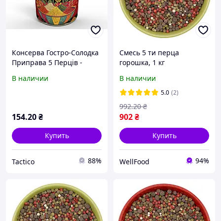
Консерва Гостро-Солодка
Смесь 5 ти перца
Приправа 5 Перців -
горошка, 1 кг
Смачна Суміш Перців Для
В наличии
В наличии
Ваших Кулінарних
Шедеврів tdi
5.0
(2)
992
.20
₴
154
.20
₴
902
₴
Купить
Купить
88%
94%
Tactico
WellFood