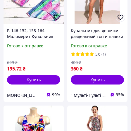
Р. 146-152, 158-164
Купальник для девочки
Маломерит Купальник
раздельный топ и плавки
Радужный
Размер 116-122 128-134
Готово к отправке
Готово к отправке
152-158
5.0
(1)
699
₴
400
₴
195
.72
₴
360
₴
Купить
Купить
99%
95%
MONOFIN_LIL
" Мульті-Пульті " Дитячий одяг, взуття та іграшки!