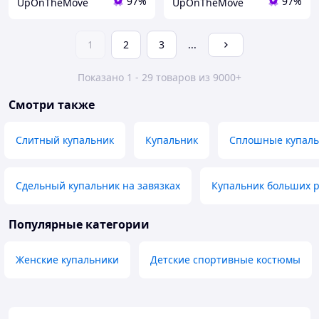
97%
97%
UpOnTheMove
UpOnTheMove
1
2
3
...
Показано 1 - 29 товаров из 9000+
Смотри также
Слитный купальник
Купальник
Сплошные купал
Сдельный купальник на завязках
Купальник больших 
Популярные категории
Женские купальники
Детские спортивные костюмы