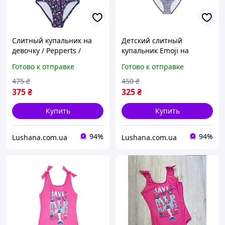
Слитный купальник на
Детский слитный
девочку / Pepperts /
купальник Emoji на
цветы / р.158-164, 12-14
девочку подростка р.158-
Готово к отправке
Готово к отправке
лет
164, 12-14 лет
475
₴
450
₴
375
₴
325
₴
Купить
Купить
94%
94%
Lushana.com.ua
Lushana.com.ua