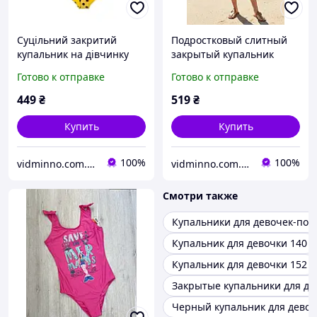
Cуцільний закритий
Подростковый слитный
купальник на дівчинку
закрытый купальник
підлітка, р.158-164 - 12-14
Pepperts на девочку
Готово к отправке
Готово к отправке
років, LOL
р.158-164, 12-14 лет
449
₴
519
₴
Купить
Купить
100%
100%
vidminno.com.ua - відмінний одяг для всієї родини
vidminno.com.ua - відмінний одяг для всієї родини
Смотри также
Купальники для девочек-под
Купальник для девочки 140
Купальник для девочки 152
Закрытые купальники для де
Черный купальник для дево