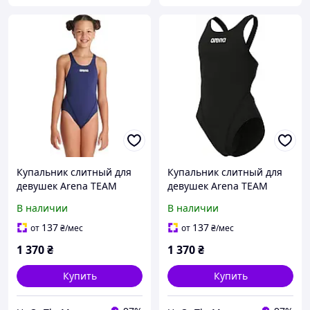
Купальник слитный для
Купальник слитный для
девушек Arena TEAM
девушек Arena TEAM
SWIMSUIT SWIM TECH
SWIMSUIT SWIM TECH
В наличии
В наличии
SOLID темно-синий Дит
SOLID черный Дит 164 см
164 см
137
137
от
₴
/мес
от
₴
/мес
1 370
₴
1 370
₴
Купить
Купить