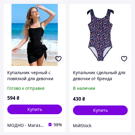
Купальник черный с
Купальник сдельный для
повязкой для девочки
девочки от бренда
Lupily,p158-164cm
Готово к отправке
В наличии
594
₴
430
₴
Купить
Купить
98%
МОДНО - Магазин детской и женской одежды и обуви
МійStock