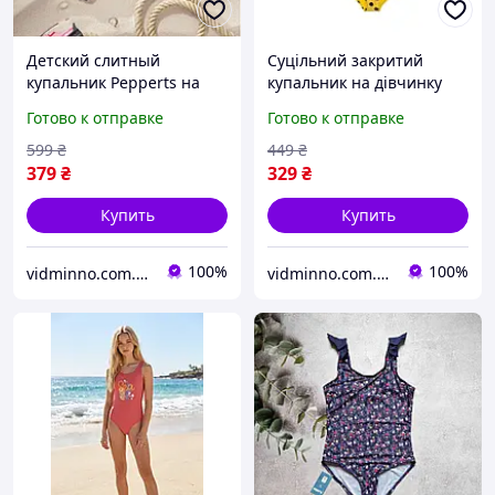
Детский слитный
Cуцільний закритий
купальник Pepperts на
купальник на дівчинку
девочку р.158-164, 12-14
підлітка, р.158-164 - 12-14
Готово к отправке
Готово к отправке
лет
років, LOL
599
₴
449
₴
379
₴
329
₴
Купить
Купить
100%
100%
vidminno.com.ua - відмінний одяг для всієї родини
vidminno.com.ua - відмінний одяг для всієї родини