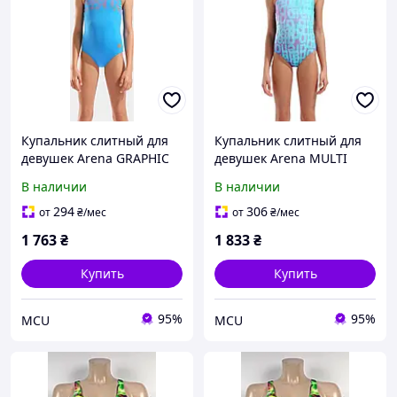
Купальник слитный для
Купальник слитный для
девушек Arena GRAPHIC
девушек Arena MULTI
SWIMSUIT V BACK голубой
COLOURS SWIMSUIT V
В наличии
В наличии
164 см 006680-805
BACK голубой, черный
детский 164 см ( 009007-
294
306
от
₴
/мес
от
₴
/мес
509
1 763
₴
1 833
₴
Купить
Купить
95%
95%
MCU
MCU