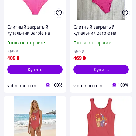
Слитный закрытый
Слитный закрытый
купальник Barbie на
купальник Barbie на
девочку р.158-164, 12-14
девочку р.158-164, 12-14
Готово к отправке
Готово к отправке
лет
лет
569
₴
569
₴
409
₴
469
₴
Купить
Купить
100%
100%
vidminno.com.ua - відмінний одяг для всієї родини
vidminno.com.ua - відмінний одяг для всієї родини