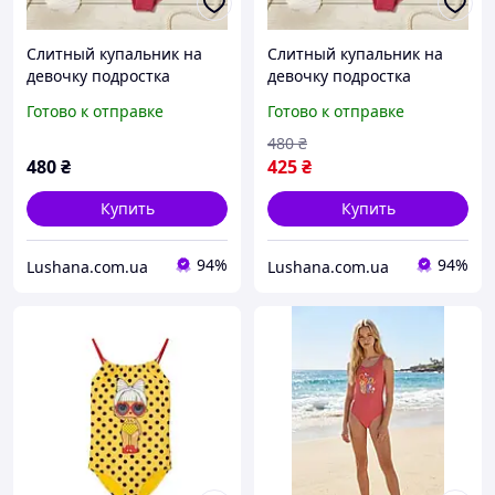
Слитный купальник на
Слитный купальник на
девочку подростка
девочку подростка
Pepperts / 158-164 /12-14
Pepperts / 158-164 /12-14
Готово к отправке
Готово к отправке
лет
лет
480
₴
480
₴
425
₴
Купить
Купить
94%
94%
Lushana.com.ua
Lushana.com.ua