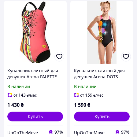
Купальник слитный для
Купальник слитный для
девушек Arena PALETTE
девушек Arena DOTS
SWIMSUIT SWIM PRO
SWIMSUIT SWIM PRO
В наличии
В наличии
BACK коралловый,
BACK черный, розовый
черный Дит 164 см
Дит 164 см
143
159
от
₴
/мес
от
₴
/мес
1 430
₴
1 590
₴
Купить
Купить
97%
97%
UpOnTheMove
UpOnTheMove