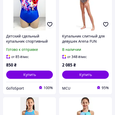
Детский сдельный
Купальник слитный для
купальник спортивный
девушек Arena FUN
размер 158/164 слитный
SKULLS SWIMSUIT
Готово к отправке
В наличии
для девочек закрытый
LIGHTDROP мультиколор
RL2207 синий голубой
детский 164 см
85
348
от
₴
/мес
от
₴
/мес
(010284010284-590
850
₴
2 085
₴
Купить
Купить
100%
95%
GoToSport
MCU