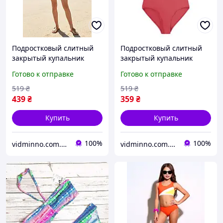
Подростковый слитный
Подростковый слитный
закрытый купальник
закрытый купальник
Pepperts на девочку
Pepperts на девочку
Готово к отправке
Готово к отправке
р.158-164, 12-14 лет
р.158-164, 12-14 лет
519
₴
519
₴
439
₴
359
₴
Купить
Купить
100%
100%
vidminno.com.ua - відмінний одяг для всієї родини
vidminno.com.ua - відмінний одяг для всієї родини