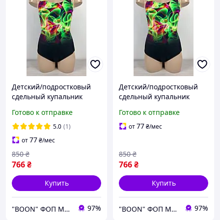
Детский/подростковый
Детский/подростковый
сдельный купальник
сдельный купальник
спортивный размер
спортивный размер
Готово к отправке
Готово к отправке
152/158 для девочек
158/164 для девочек
закрытый RL2207
закрытый RL2207
77
5.0
(1)
от
₴
/мес
чёрный/зелёный
чёрный/зелёный
77
от
₴
/мес
850
₴
850
₴
766
₴
766
₴
Купить
Купить
97%
97%
"BOON" ФОП МУХА Є. Л.
"BOON" ФОП МУХА Є. Л.