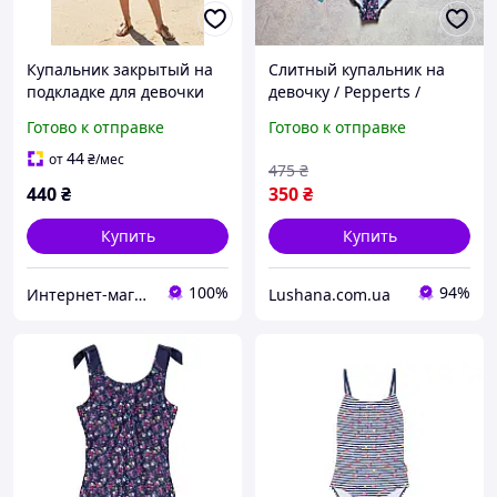
Купальник закрытый на
Слитный купальник на
подкладке для девочки
девочку / Pepperts /
Pepperts 158-164 см (12-
цветы / р.158-164, 12-14
Готово к отправке
Готово к отправке
14Y)
лет
44
от
₴
/мес
475
₴
440
₴
350
₴
Купить
Купить
100%
94%
Интернет-магазин "Детки"
Lushana.com.ua