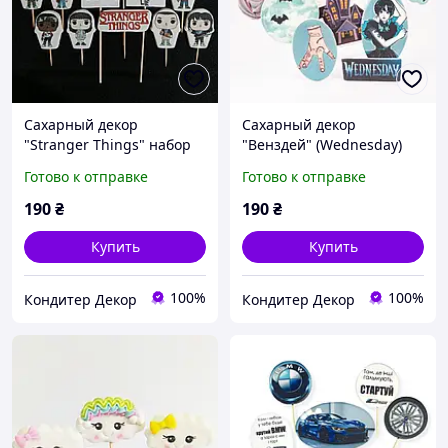
Сахарный декор
Сахарный декор
"Stranger Things" набор
"Венздей" (Wednesday)
топперов для тортов
набор топеров для тортов
Готово к отправке
Готово к отправке
кондитерский ТМ
кондитерский ТМ
Кондекортех
Кондекортех
190
₴
190
₴
Купить
Купить
100%
100%
Кондитер Декор
Кондитер Декор