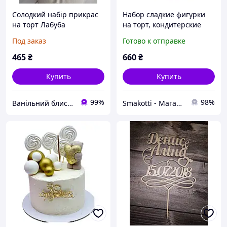
Солодкий набір прикрас
Набор сладкие фигурки
на торт Лабуба
на торт, кондитерские
украшения, все для
Под заказ
Готово к отправке
декора тортов "Женский,
пожелание" Микс
465
₴
660
₴
Купить
Купить
99%
98%
Ванільний блиск для кондитера
Smakotti - Магазин кондитерских ингредиентов