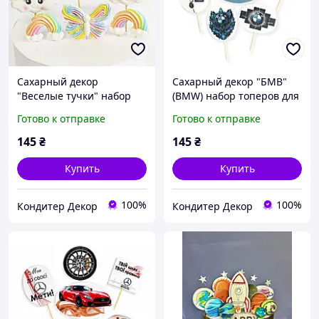
Сахарный декор
Сахарный декор "БМВ"
"Веселые тучки" набор
(BMW) набор топеров для
топеров для тортов
тортов кондитерский ТМ
Готово к отправке
Готово к отправке
кондитерский ТМ
Slado (Сладо)
Кондекортех
145
₴
145
₴
Купить
Купить
100%
100%
Кондитер Декор
Кондитер Декор