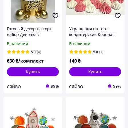
Готовый декор на торт
Украшения на торт
набор Девочка с
кондитерские Корона с
сердечками Микс
Безе
В наличии
В наличии
Красная
5.0
(4)
5.0
(1)
630
₴/комплект
140
₴
Купить
Купить
99%
99%
СЯЙВО
СЯЙВО