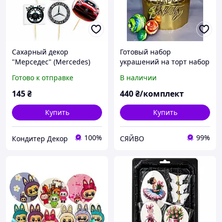
Сахарный декор
Готовый набор
"Мерседес" (Мercedes)
украшений на торт набор
набор топеров для тортов
Космос Микс №1
Готово к отправке
В наличии
кондитерский ТМ Slado
(Сладо)
145
₴
440
₴/комплект
Купить
Купить
100%
99%
Кондитер Декор
СЯЙВО