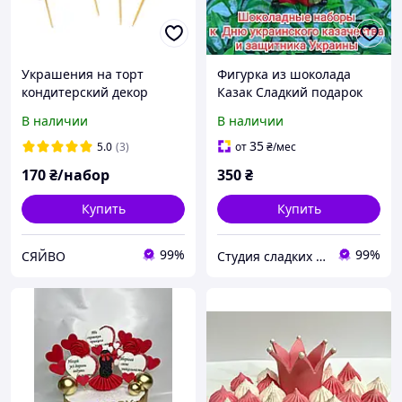
Украшения на торт
Фигурка из шоколада
кондитерский декор
Казак Сладкий подарок
набор Радуга и облачка
Фигурка на торт
В наличии
В наличии
Украшения из
бельгийского шоколада
35
5.0
(3)
от
₴
/мес
ручной работы
170
₴/набор
350
₴
Купить
Купить
99%
99%
СЯЙВО
Студия сладких подарков "Vchocolade"