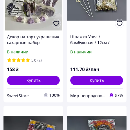
Декор на торт украшения
Шпажка Узел /
сахарные набор
бамбуковая / 12см /
Пожелания №3
100шт
В наличии
В наличии
5.0
(2)
158
₴
111
.70
₴/пач
Купить
Купить
100%
97%
SweetStore
Мир непродовольственных товаров