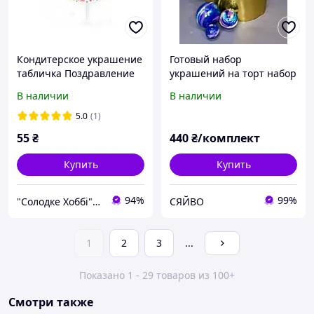
Кондитерское украшение
Готовый набор
табличка Поздравление
украшений на торт набор
Happy Birthday
Космос Микс №2
В наличии
В наличии
5.0
(1)
55
₴
440
₴/комплект
Купить
Купить
94%
99%
"Солодке Хоббі" Магазин для кондитерів м. Суми
СЯЙВО
1
2
3
...
Показано 1 - 29 товаров из 100+
Смотри также