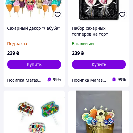
Сахарный декор "Лабуба"
Набор сахарных
топперов на торт
«Балерина с бабочками»
Под заказ
В наличии
239
₴
239
₴
Купить
Купить
99%
99%
Посипка Магазин декору тортиків
Посипка Магазин декору тортиків