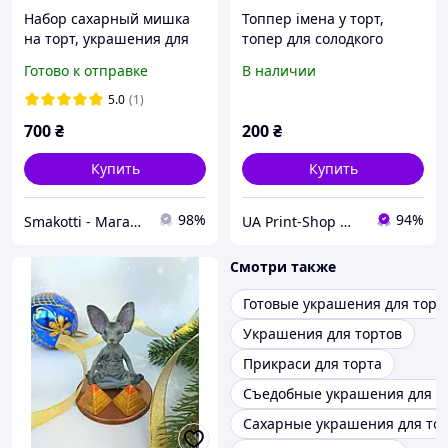
Набор сахарный мишка
Топпер імена у торт,
на торт, украшения для
топер для солодкого
тортов, сладкие фигурки
столу, топер на весілля,
Готово к отправке
В наличии
на торт "Мишка с
прикраси "Курсив"
большим сердцем" Микс
5.0
(1)
700
₴
200
₴
Купить
Купить
98%
94%
Smakotti - Магазин кондитерских ингредиентов
UA Print-Shop ​💙💛
Смотри также
Готовые украшения для торт
Украшения для тортов
Прикраси для торта
Съедобные украшения для т
Сахарные украшения для то