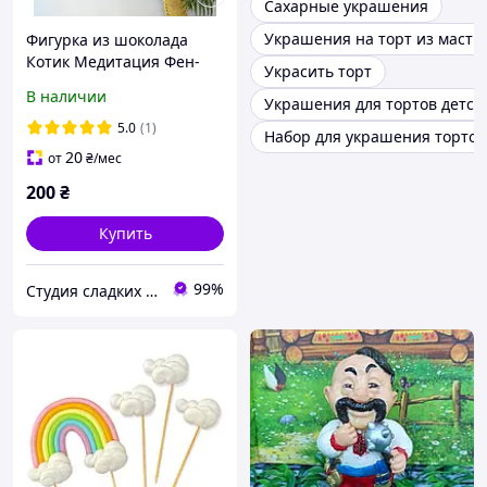
Сахарные украшения
Украшения на торт из масти
Фигурка из шоколада
Котик Медитация Фен-
Украсить торт
шуй Сладкий подарок
В наличии
Украшения для тортов детск
Фигурка из шоколада на
торт Шоколад ручной
5.0
(1)
Набор для украшения тортов
работы
20
от
₴
/мес
200
₴
Купить
99%
Студия сладких подарков "Vchocolade"