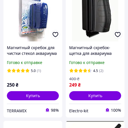
Магнитный скребок для
Магнитный скребок-
чистки стекол аквариума
щетка для аквариума
Resun NF-07S
Готово к отправке
Готово к отправке
5.0
(1)
4.5
(2)
400
₴
250
₴
249
₴
Купить
Купить
98%
100%
TERRAMIX
Electro-kit