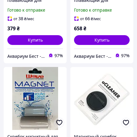
плавающий для
плавающий для
аквариума, стекло до 5
аквариума, стекло до 8
Готово к отправке
Готово к отправке
мм. Aqua Nova NMC-S
мм. Aqua Nova NMC-M
38
66
от
₴
/мес
от
₴
/мес
379
₴
658
₴
Купить
Купить
97%
97%
Аквариум Бест - аквариумистика проверенная временем
Аквариум Бест - аквариумистика проверенная временем
Скребок магнитный для
Магнитный скребок