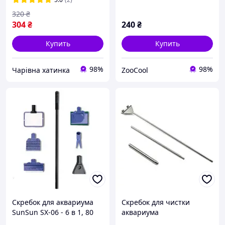
320
₴
304
₴
240
₴
Купить
Купить
98%
98%
Чарівна хатинка
ZooCool
Скребок для аквариума
Скребок для чистки
SunSun SX-06 - 6 в 1, 80
аквариума
(см)
телескопический SunSun