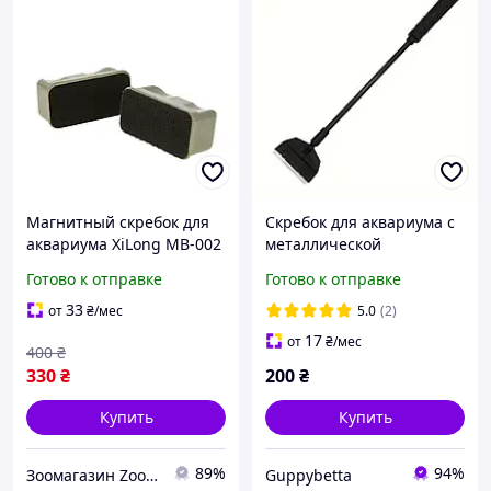
Магнитный скребок для
Скребок для аквариума с
аквариума XiLong MB-002
металлической
для стекла до 10 мм 9,5 x
пластиной для чистки
Готово к отправке
Готово к отправке
4.5 x 5.5 см
стёкол разборной, 33 см
33
от
₴
/мес
5.0
(2)
17
от
₴
/мес
400
₴
330
₴
200
₴
Купить
Купить
89%
94%
Зоомагазин Zoo-expert. Быстрая отправка.
Guppybetta