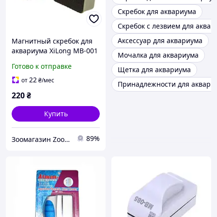
Скребок для аквариума
Скребок с лезвием для аквар
Аксессуар для аквариума
Магнитный скребок для
аквариума XiLong MB-001
Мочалка для аквариума
для стекла до 5 мм
Готово к отправке
Щетка для аквариума
6,5x3,2x3,1 см
22
от
₴
/мес
Принадлежности для аквари
220
₴
Купить
89%
Зоомагазин Zoo-expert. Быстрая отправка.