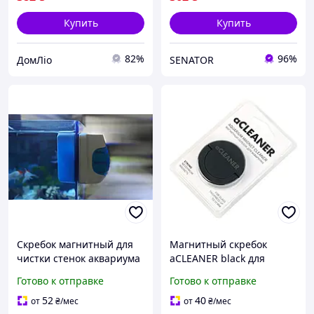
Купить
Купить
82%
96%
ДомЛіо
SENATOR
Скребок магнитный для
Магнитный скребок
чистки стенок аквариума
aCLEANER black для
AQ01
аквариумов с толщиной
Готово к отправке
Готово к отправке
стекла до 10 мм.
52
40
от
₴
/мес
от
₴
/мес