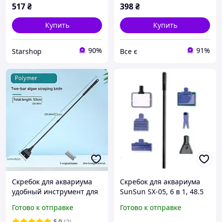
517
₴
398
₴
Купить
Купить
90%
91%
Starshop
Все є
Скребок для аквариума
Скребок для аквариума
удобный инструмент для
SunSun SX-05, 6 в 1, 48.5
чистки стекла от налёта и
(см)
Готово к отправке
Готово к отправке
водорослей без
повреждений.
5.0
(2)