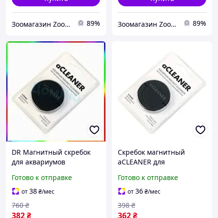
89%
89%
Зоомагазин Zoo-expert. Быстрая отправка.
Зоомагазин Zoo-expert. Быстрая отправка.
DR Магнитный скребок
Скребок магнитный
для аквариумов
aCLEANER для
очиститель стекла для
аквариумов с толщиной
Готово к отправке
Готово к отправке
пресноводных и морских
стекла до 10 мм. Черный
Doro-l2
(26042669)
38
36
от
₴
/мес
от
₴
/мес
760
₴
398
₴
382
₴
362
₴