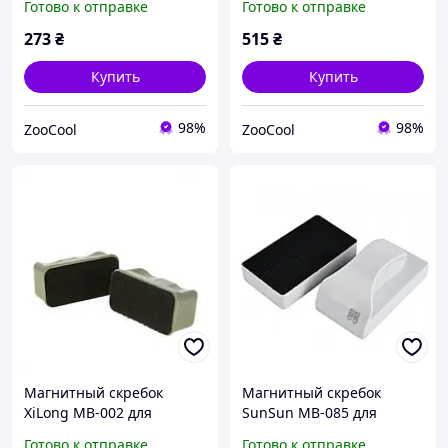
Готово к отправке
Готово к отправке
SC-10, 65 см
273
₴
515
₴
Купить
Купить
98%
98%
ZooCool
ZooCool
Магнитный скребок
Магнитный скребок
XiLong MB-002 для
SunSun MB-085 для
аквариумов с толщиной
аквариумов с толщиной
Готово к отправке
Готово к отправке