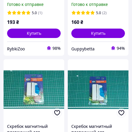
31 см
Готово к отправке
Готово к отправке
5.0
(1)
5.0
(2)
193
₴
160
₴
Купить
Купить
98%
94%
RybkiZoo
Guppybetta
Скребок магнитный
Скребок магнитный