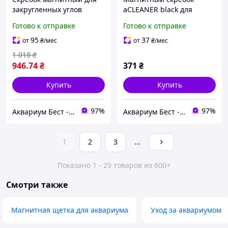
закругленных углов
aCLEANER black для
аквариума, 60х50х30 мм.
аквариумов до 10 мм.
Готово к отправке
Готово к отправке
AMTRA
COLLAR 8843
95
37
от
₴
/мес
от
₴
/мес
1 018
₴
946
.74
₴
371
₴
Купить
Купить
97%
97%
Аквариум Бест - аквариумистика проверенная временем
Аквариум Бест - аквариумистика проверенная временем
1
2
3
...
Показано 1 - 29 товаров из 600+
Смотри также
Магнитная щетка для аквариума
Уход за аквариумом