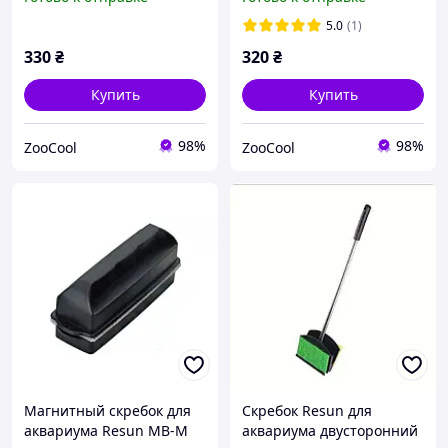
стекла 5-6 мм
стекла 10 мм
5.0
(1)
330
₴
320
₴
Купить
Купить
98%
98%
ZooCool
ZooCool
Магнитный скребок для
Скребок Resun для
аквариума Resun MB-M
аквариума двусторонний