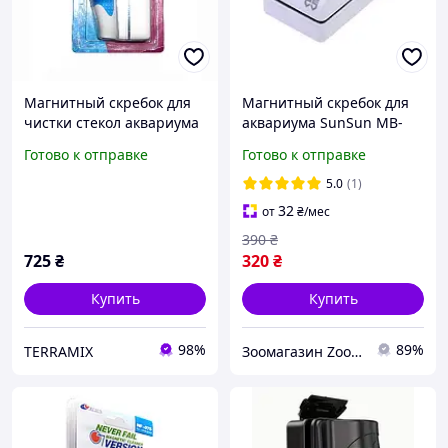
Магнитный скребок для
Магнитный скребок для
чистки стекол аквариума
аквариума SunSun MB-
Atman MF-15
085 для стекла до 5-10 мм
Готово к отправке
Готово к отправке
8,5х5х5,5 см
5.0
(1)
32
от
₴
/мес
390
₴
725
₴
320
₴
Купить
Купить
98%
89%
TERRAMIX
Зоомагазин Zoo-expert. Быстрая отправка.