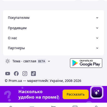
Покупателям
Продавцам
О нас
Партнеры
Тема
-
светлая
BETA
© Prom.ua — маркетплейс України, 2008-2026
Насколько
Рассказать
удобно на проме?