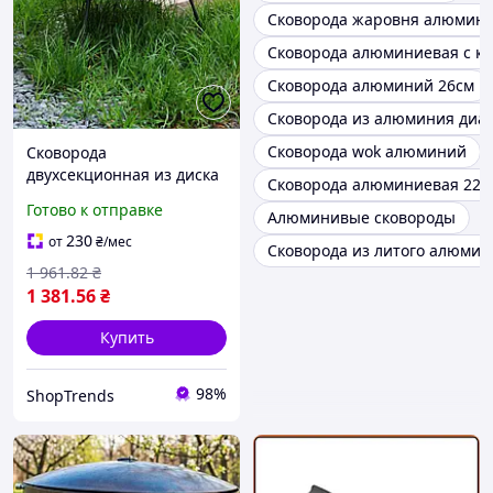
Сковорода жаровня алюмин
Сковорода алюминиевая с к
Сковорода алюминий 26см
Сковорода из алюминия диа
Сковорода wok алюминий
Cковорода
двухсекционная из диска
Сковорода алюминиевая 22с
бороны 50 см сковородка
Готово к отправке
Алюминивые сковороды
для жарки на костре
230
от
₴
/мес
Сковорода из литого алюмин
1 961
.82
₴
1 381
.56
₴
Купить
98%
ShopTrends