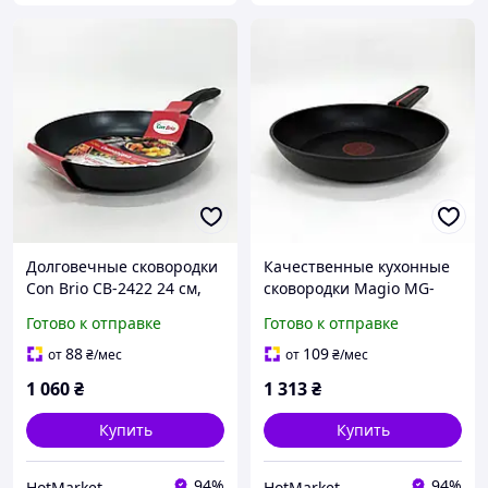
Долговечные сковородки
Качественные кухонные
Con Brio СВ-2422 24 см,
сковородки Magio MG-
Стальная воздушная
1174 24 см, Идеальная
Готово к отправке
Готово к отправке
сковорода для жарки CV-
сковорода, IB-293
191 без масла
Сковорода фирменная
88
109
от
₴
/мес
от
₴
/мес
1 060
₴
1 313
₴
Купить
Купить
94%
94%
HotMarket
HotMarket