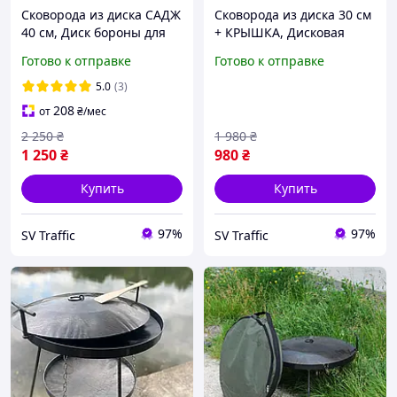
Сковорода из диска САДЖ
Сковорода из диска 30 см
40 см, Диск бороны для
+ КРЫШКА, Дисковая
жарки мяса на природе
сковородка для костра
Готово к отправке
Готово к отправке
пикника, Сковородка
туристическая, Диск
дисковая гриль для
бороны для жарки
5.0
(3)
костра туристическая
208
от
₴
/мес
2 250
₴
1 980
₴
1 250
₴
980
₴
Купить
Купить
97%
97%
SV Traffic
SV Traffic