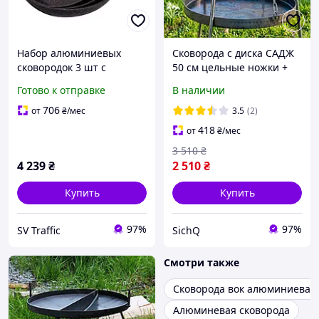
Набор алюминиевых
Сковорода с диска САДЖ
сковородок 3 шт с
50 см цельные ножки +
толстым дном MGC HP-4-
Крышка + Чехол, Диск
Готово к отправке
В наличии
410B
бороны для жарки,
Сковородка гриль для
706
от
₴
/мес
3.5
(2)
костра туристическая
418
от
₴
/мес
3 510
₴
4 239
₴
2 510
₴
Купить
Купить
97%
97%
SV Traffic
SichQ
Смотри также
Сковорода вок алюминиевая
Алюминевая сковорода