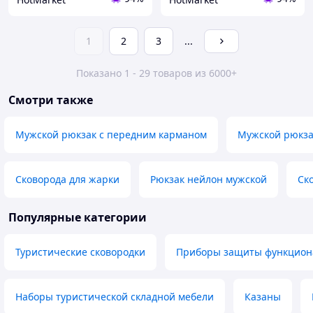
1
2
3
...
Показано 1 - 29 товаров из 6000+
Смотри также
Мужской рюкзак с передним карманом
Мужской рюкза
Сковорода для жарки
Рюкзак нейлон мужской
Ск
Популярные категории
Туристические сковородки
Приборы защиты функциона
Наборы туристической складной мебели
Казаны