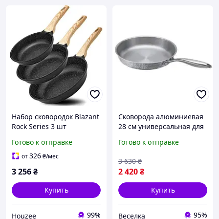
Набор сковородок Blazant
Сковорода алюминиевая
Rock Series 3 шт
28 см универсальная для
антипригарные для
жарки тушения и
Готово к отправке
Готово к отправке
индукционных плит
приготовления на всех
жарка тушение
типах плит BROWN
326
от
₴
/мес
3 630
₴
3 256
₴
2 420
₴
Купить
Купить
99%
95%
Houzee
Веселка