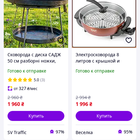
Сковорода с диска САДЖ
Электросковорода 8
50 см разборні ножки,
литров с крышкой и
Диск бороны для жарки
решеткой для жарки и
Готово к отправке
Готово к отправке
мяса на природе,
тушения 32 см
Сковородка гриль для
антипригарная для
5.0
(3)
костра туристическая
готовки на пару FLAME
327
от
₴
/мес
2 960
₴
2 994
₴
1 960
₴
1 996
₴
Купить
Купить
97%
95%
SV Traffic
Веселка