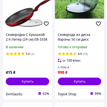
Сковородка С Крышкой
Сковорода из диска
2.4 Литер (24 см) EB-3338
бороны 50 см диск
сковородка для жарки на
В наличии
Готово к отправке
открытом огне со
съемными ножками и
5.0
(2)
4.9
(26)
ручками
100
от
₴
/мес
1 996
₴
415
₴
998
₴
Купить
Купить
92%
99%
DimGazdu
Toysik Shop