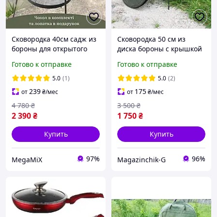
Сковородка 40см садж из
Сковородка 50 см из
бороны для открытого
диска бороны с крышкой
огня,Сковорода из
и чехлом в комплекте,
Готово к отправке
Готово к отправке
дисковой бороны для
для жарки на открытом
дачи,Диск для жарки
огне
5.0
(1)
5.0
(2)
мяса mx
239
175
от
₴
/мес
от
₴
/мес
4 780
₴
3 500
₴
2 390
₴
1 750
₴
Купить
Купить
97%
96%
MegaMiX
Magazinchik-G