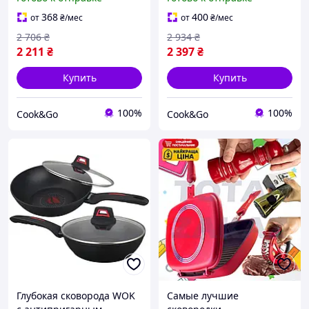
MGC 2.8 л с усиленным
MGC 3,5 л с усиленным
антипригарным
антипригарным
368
400
от
₴
/мес
от
₴
/мес
покрытием
покрытием
2 706
₴
2 934
₴
2 211
₴
2 397
₴
Купить
Купить
100%
100%
Сook&Go
Сook&Go
Глубокая сковорода WOK
Самые лучшие