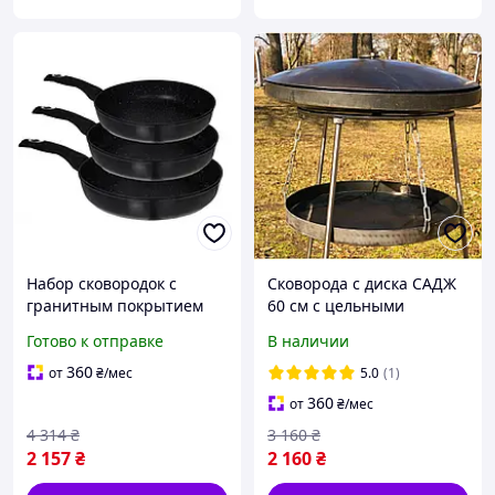
Набор сковородок с
Сковорода с диска САДЖ
гранитным покрытием
60 см с цельными
Edenberg EB-1731
ножками, Диск бороны
Готово к отправке
В наличии
сковорода для жарки с
для жарки мяса на
толстым дном
природе, Сковородка
360
от
₴
/мес
5.0
(1)
гриль для костра
360
от
₴
/мес
туристическая
4 314
₴
3 160
₴
2 157
₴
2 160
₴