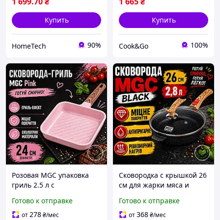
1 699
.70
₴
1 665
₴
Купить
Купить
90%
100%
HomeTech
Сook&Go
Розовая MGC упаковка
Сковородка с крышкой 26
гриль 2.5 л с
см для жарки мяса и
антипригарным
рыбы, Глубокая сковорода
Готово к отправке
Готово к отправке
покрытием 24 см,
MGC 2.8 л с усиленным
Сковородка из
антипригарным
278
368
от
₴
/мес
от
₴
/мес