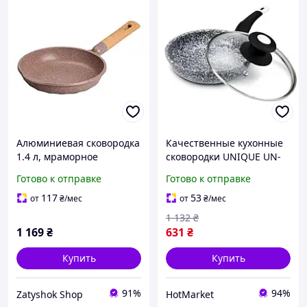
Алюминиевая сковородка
Качественные кухонные
1.4 л, мраморное
сковородки UNIQUE UN-
антипригарное
5113 20 см, Сковорода для
Готово к отправке
Готово к отправке
покрытие, Ø22 см,
использования WB-176 на
толстое дно, кофейный
плите
117
53
от
₴
/мес
от
₴
/мес
MGC HP-4-417CO
1 132
₴
1 169
₴
631
₴
Купить
Купить
91%
94%
Zatyshok Shop
HotMarket