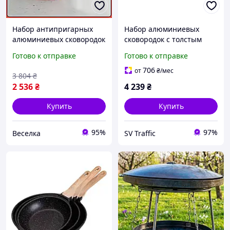
Набор антипригарных
Набор алюминиевых
алюминиевых сковородок
сковородок с толстым
с крышками 3 шт для
дном из 3 предметов MGC
Готово к отправке
Готово к отправке
здорового приготовления
белый HP-4-410W
пищи 24 см FLAME
706
от
₴
/мес
3 804
₴
2 536
₴
4 239
₴
Купить
Купить
95%
97%
Веселка
SV Traffic