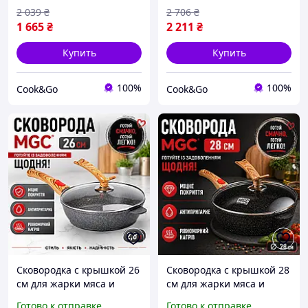
нержавеющей стали для
покрытием
2 039
₴
2 706
₴
жарки мяса и рыбы
1 665
₴
2 211
₴
Купить
Купить
100%
100%
Сook&Go
Сook&Go
Сковородка с крышкой 26
Сковородка с крышкой 28
см для жарки мяса и
см для жарки мяса и
рыбы, Серая сковорода
рыбы, Глубокая сковорода
Готово к отправке
Готово к отправке