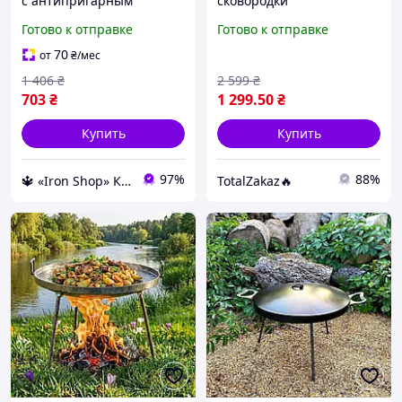
с антипригарным
сковородки
покрытием глубокая
универсальная сковорода
Готово к отправке
Готово к отправке
сковорода с крышкой
для жарки продуктов с
сковородка для жарки и
усиленным покрытием
70
от
₴
/мес
тушения
для дома и
1 406
₴
2 599
₴
профессиональной кухни
703
₴
1 299
.50
₴
Купить
Купить
97%
88%
🔱 «Iron Shop» Компетентность! Качество товара! Быстрая отправка! ✅
TotalZakaz🔥