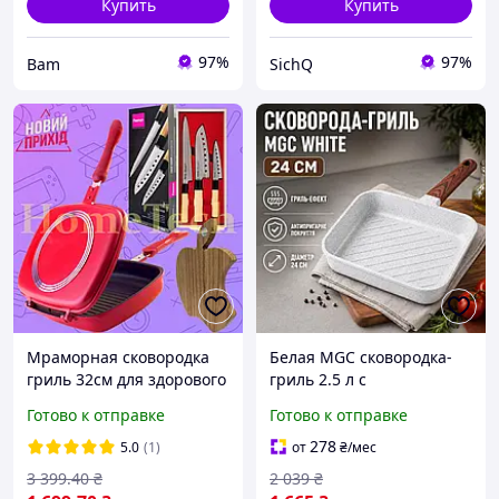
Купить
Купить
97%
97%
Bam
SichQ
Мраморная сковородка
Белая MGC сковородка-
гриль 32см для здорового
гриль 2.5 л с
питания жарка без масла
керамическим
Готово к отправке
Готово к отправке
и дыма
покрытием 24 см,
Пательня из
278
5.0
(1)
от
₴
/мес
нержавеющей стали для
3 399
.40
₴
2 039
₴
жарки мяса и рыбы