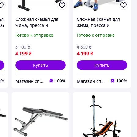
ья
Сложная скамья для
Сложная скамья для
CG
жима, пресса и
жима, пресса и
брусьев WCG 2020 |
брусьев WCG 2020 |
Готово к отправке
Готово к отправке
универсальная
универсальная
силовая скамейка для
силовая скамейка для
5 100
₴
4 600
₴
дома, до 250 кг
дома, до 250 кг
4 199
₴
4 199
₴
Купить
Купить
0%
100%
100%
Магазин спортивних товарів та активного відпочинку
Магазин спортивних товарів та активного відпочинку