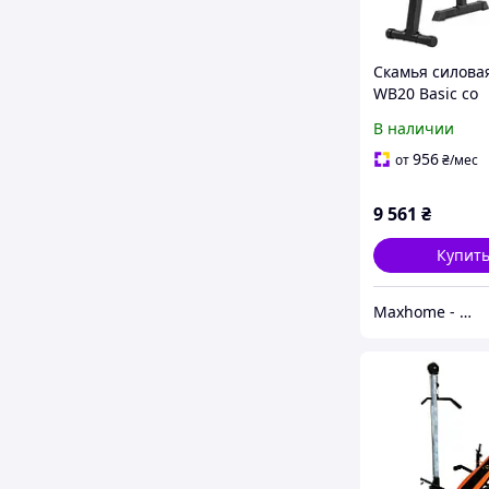
Скамья силовая
WB20 Basic со
станцией DIP 
В наличии
956
от
₴
/мес
9 561
₴
Купит
Maxhome - интернет магазин