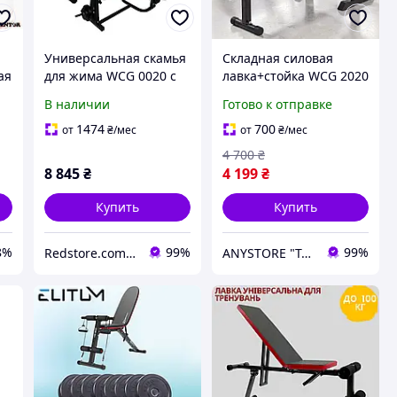
Универсальная скамья
Складная силовая
ая
для жима WCG 0020 с
лавка+стойка WCG 2020
го
тягой и партой Скотта
для пресса и
В наличии
Готово к отправке
(Силовой тренажер для
отжиманий
дома складной) R_R_57
максимальная нагрузка
1474
700
от
₴
/мес
от
₴
/мес
250 кг, размеры
4 700
₴
116х55х11
8 845
₴
4 199
₴
Купить
Купить
8%
99%
99%
Redstore.com.ua
ANYSTORE "Товары для дома и активного отдыха"