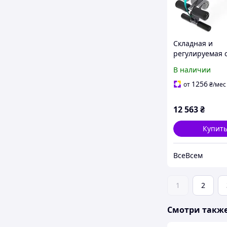
Складная и
регулируемая 
скамья Sportste
В наличии
для домашнего
использования
1256
от
₴
/мес
тренажер для 
спины и сгиба
12 563
₴
Купит
ВсеВсем
1
2
Смотри такж