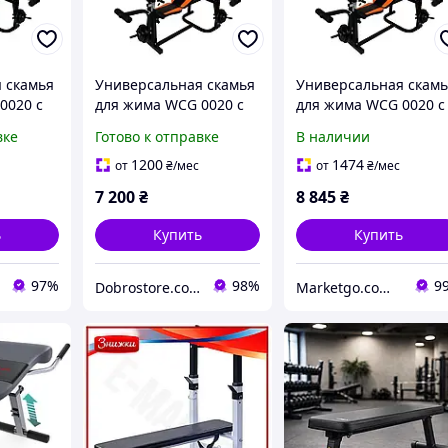
 скамья
Универсальная скамья
Универсальная скам
0020 с
для жима WCG 0020 с
для жима WCG 0020 с
 Скотта
тягой и партой Скотта
тягой и партой Скотт
вке
Готово к отправке
В наличии
ажер для
(Силовой тренажер для
(Силовой тренажер д
 B_5781
дома складной) D_5781
дома складной) M_M_
1200
1474
от
₴
/мес
от
₴
/мес
7 200
₴
8 845
₴
ь
Купить
Купить
97%
98%
9
Dobrostore.com.ua
Marketgo.com.ua