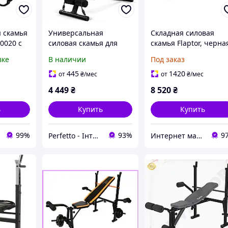
 скамья
Универсальная
Складная силовая
0020 с
силовая скамья для
скамья Flaptor, черна
 Скотта
тренировок Trex Sport
черная (Германия,
вке
В наличии
Под заказ
ажер для
TX-110B регулируемая,
читать описание)
 R_5781
складная скамья для
445
1420
от
₴
/мес
от
₴
/мес
жима лежа и пресса с
4 449
₴
8 520
₴
эспандерами
ь
Купить
Купить
99%
93%
9
Perfetto - Інтернет-магазин
Интернет магазин KlaRst