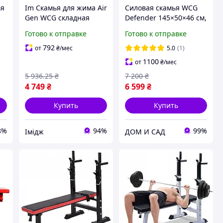
ья
Im Скамья для жима Air
Силовая скамья WCG
Gen WCG складная
Defender 145×50×46 см,
й,
силовая скамья для
регулируемая, 300 кг,
Готово к отправке
Готово к отправке
дома для тренировки
со складной подножкой
груди и спины IMD22/G
792
от
₴
/мес
5.0
(1)
1100
от
₴
/мес
5 936
.25
₴
7 200
₴
4 749
₴
6 599
₴
Купить
Купить
8%
94%
99%
Імідж
ДОМ И САД