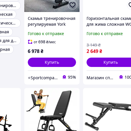
Скамья для тренировки ног
ческая
Скамья тренировочная
Горизонтальная скам
Складная атлетическая скамья
регулируемая York
для жима сложная W
Fitness ASPIRE 280 FID
Red | надежная база
вная
Готово к отправке
Готово к отправке
многофункциональная
для силовых
Силовая скамья для дома
для пресса жима и
тренировок
698
от
₴
/мес
3 149
₴
силовых упражнений
ерная
6 978
₴
2 649
₴
складная
Купить
Купить
95%
10
⭐️Sportcompany⭐️ Інтернет магазин спортивних товарів⭐️
Магазин спортивних товарів та активного відпочинку