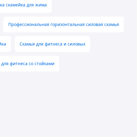
ка скамейка для жима
Профессиональная горизонтальная силовая скамья
йка
Скамья для фитнеса и силовых
 для фитнеса со стойками