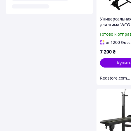
Универсальная
для жима WCG 
тягой и партой
Готово к отпра
(Силовой трен
дома складной)
1200
от
₴
/мес
7 200
₴
Купит
Redstore.com.ua