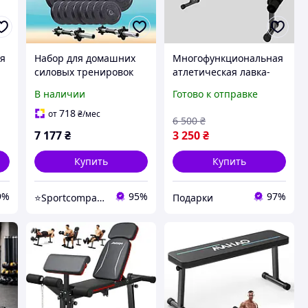
ья
Набор для домашних
Многофункциональная
силовых тренировок
атлетическая лавка-
а
Elitum Titan гантели
трансформер для
В наличии
Готово к отправке
ля
2х31кг со складной
силовых упражнений и
57
скамейкой HS-1030 F
пресса складная
718
от
₴
/мес
6 500
₴
7 177
₴
3 250
₴
Купить
Купить
9%
95%
97%
⭐️Sportcompany⭐️ Інтернет магазин спортивних товарів⭐️
Подарки