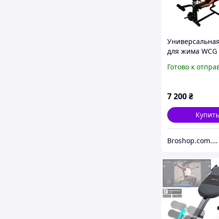
Универсальная
для жима WCG 
тягой и партой
Готово к отпра
(Силовой трен
дома складной)
7 200
₴
Купит
Broshop.com.ua