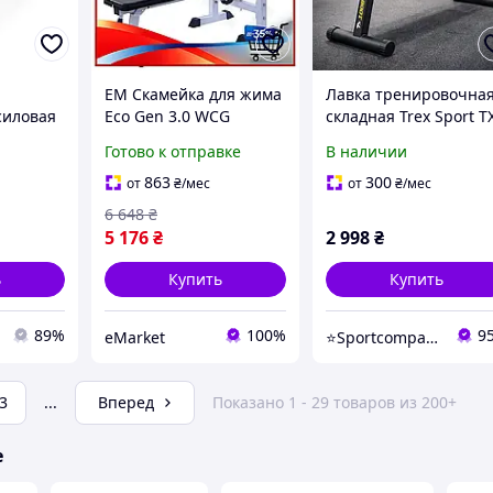
EM Скамейка для жима
Лавка тренировочна
силовая
Eco Gen 3.0 WCG
складная Trex Sport T
ch 3-в-1
складная силовая
100B силовая скамья
Готово к отправке
В наличии
скамья для пресса
для дома до 120 кг
брусья для домашнего
863
300
от
₴
/мес
от
₴
/мес
пресса,
использов MAR_K
6 648
₴
ния ног
5 176
₴
2 998
₴
ь
Купить
Купить
89%
100%
9
eMarket
⭐️Sportcompany⭐️ Інтернет магазин спортивних товарів⭐️
3
...
Вперед
Показано 1 - 29 товаров из 200+
е