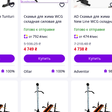
 Tunturi
Скамья для жима WCG
AD Скамья для жима
складная силовая для
New Line WCG складн
складная
домашних тренировок
черная для домашне
Готово к отправке
Готово к отправке
с модулем для ног и
тренинга силовая
рычагами баттерфляй
скамья для фитнеса
792
474
от
₴
/мес
от
₴
/мес
Ultra\R
5 936
.25
₴
7 218
.48
₴
4 749
₴
4 738
₴
ь
Купить
Купить
100%
100%
9
Ollar
Adventor