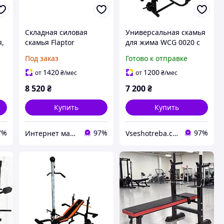
Складная силовая
Универсальная скамья
я,
скамья Flaptor
для жима WCG 0020 с
серебристый/черный
тягой и партой Скотта
Под заказ
Готово к отправке
серебристый
(Силовой тренажер для
(Германия, читать
дома складной) V_5781
1420
1200
от
₴
/мес
от
₴
/мес
описание)
8 520
₴
7 200
₴
Купить
Купить
7%
97%
97%
Интернет магазин KlaRst
Vseshotreba.com.ua