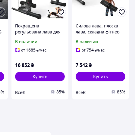
я
Покращена
Силова лава, плоска
X-
регульована лава для
лава, складна фітнес-
силових тренувань, 9
лава для тренування
В наличии
В наличии
положень спинки та
всього тіла, силова
складна, похила лава
лава для домашнього
1685
754
от
₴
/мес
от
₴
/мес
вантажопідйомністю
спортзалу, чорно-синя
550 кг, фітнес-лава
16 852
₴
7 542
₴
Купить
Купить
5%
85%
85%
ВсеЄ
ВсеЄ