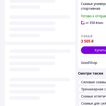
Скамья универ
спортивная
регулируемая 
Готово к отпра
конструкция д
силовых трени
350
от
₴
/мес
фитнеса, удобн
зала
7 010
₴
3 505
₴
Купит
GoodShop
Смотри также
Силовая скамь
Тренажерная 