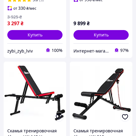
для приседаний
330
от
₴
/мес
3 925
₴
3 297
₴
9 899
₴
Купить
Купить
100%
97%
zybi_zyb_lviv
Интернет-магазин "TRENAZHERY"
Скамья тренировочная
Скамья тренировочная