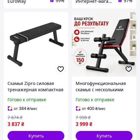
99%
97%
EuroWay
Интернет-магазин "TRENAZHERY"
Скамья Zipro силовая
Многофункциональная
тренажерная компактная
скамья с несколькими
и надежная модель для
положениями спинки для
Готово к отправке
Готово к отправке
домашних тренировок
домашних силовых
универсальный
тренировок, лавка для
384
400
от
₴
/мес
от
₴
/мес
компактный тренажер
фитнеса дома
7 674
₴
7 998
₴
3 837
₴
3 999
₴
Купить
Купить