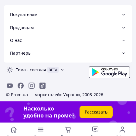
Покупателям
Продавцам
О нас
Партнеры
Тема
-
светлая
BETA
© Prom.ua — маркетплейс України, 2008-2026
Насколько
Рассказать
удобно на проме?