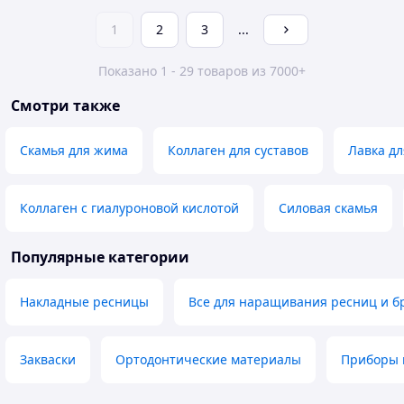
1
2
3
...
Показано 1 - 29 товаров из 7000+
Смотри также
Скамья для жима
Коллаген для суставов
Лавка д
Коллаген с гиалуроновой кислотой
Силовая скамья
Популярные категории
Накладные ресницы
Все для наращивания ресниц и б
Закваски
Ортодонтические материалы
Приборы 