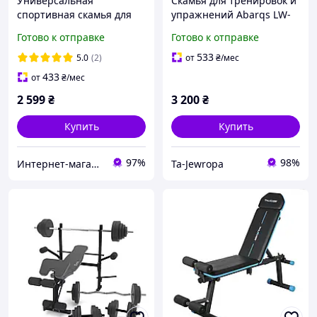
Универсальная
Скамья для тренировок и
спортивная скамья для
упражнений Abarqs LW-
преса, жима, тренировок
140 до 140 кг
Готово к отправке
Готово к отправке
L110
533
5.0
(2)
от
₴
/мес
433
от
₴
/мес
2 599
₴
3 200
₴
Купить
Купить
97%
98%
Интернет-магазин "Астрокомфорт"
Ta-Jewropa