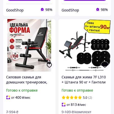
98%
98%
GoodShop
GoodShop
Силовая скамья для
Скамья для жима 7F L310
домашних тренировок,
+ Штанга 90 кг + Гантели
наклонная
2*21 кг комплект набор
Готово к отправке
Готово к отправке
тренировочная лавка для
для силовых тренировок
горизонтального и
400
от
₴
/мес
5.0
(2)
наклонного жима штанги
813
от
₴
/мес
7 994
₴
9 109
₴/комплект