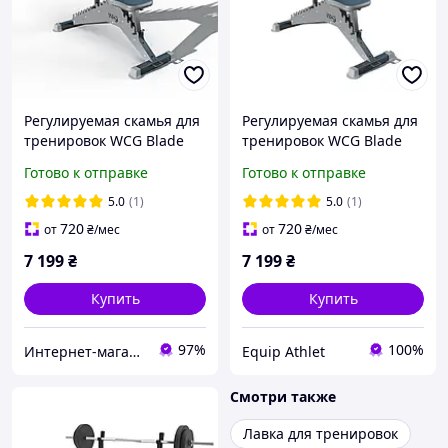
Регулируемая скамья для
Регулируемая скамья для
тренировок WCG Blade
тренировок WCG Blade
Готово к отправке
Готово к отправке
5.0
(1)
5.0
(1)
720
720
от
₴
/мес
от
₴
/мес
7 199
₴
7 199
₴
Купить
Купить
97%
100%
Интернет-магазин "TRENAZHERY"
Equip Athlet
Смотри также
Лавка для тренировок