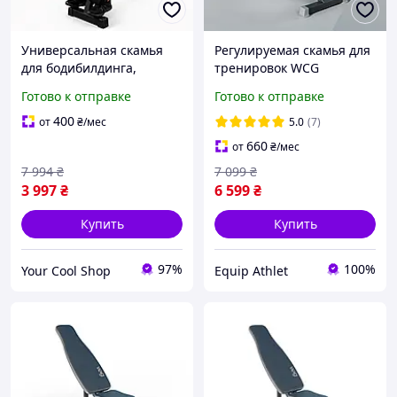
Универсальная скамья
Регулируемая скамья для
для бодибилдинга,
тренировок WCG
силового фитнеса и
Defender
Готово к отправке
Готово к отправке
тренировок с
собственным весом в
400
от
₴
/мес
5.0
(7)
домашних условиях
660
от
₴
/мес
7 994
₴
7 099
₴
3 997
₴
6 599
₴
Купить
Купить
97%
100%
Your Cool Shop
Equip Athlet