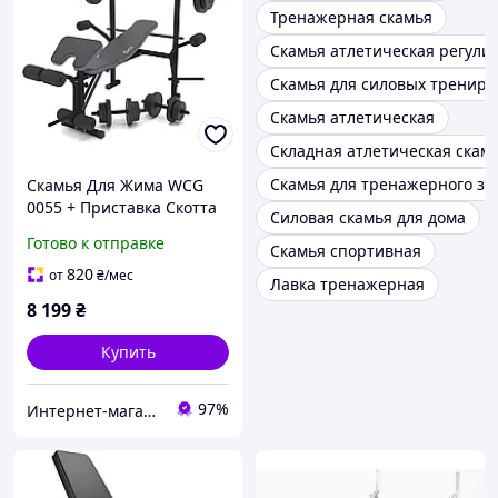
Тренажерная скамья
Скамья атлетическая регули
Скамья для силовых трениро
Скамья атлетическая
Складная атлетическая скам
Скамья для тренажерного за
Скамья Для Жима WCG
0055 + Приставка Скотта
Силовая скамья для дома
+Штанга 60 кг + Гантели
Готово к отправке
Скамья спортивная
820
от
₴
/мес
Лавка тренажерная
8 199
₴
Купить
97%
Интернет-магазин "TRENAZHERY"