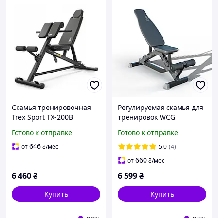
Скамья тренировочная
Регулируемая скамья для
Trex Sport TX-200B
тренировок WCG
Тренировочная скамья
Defender
Готово к отправке
Готово к отправке
для фитнеса Скамейка
для тренировок
646
от
₴
/мес
5.0
(4)
660
от
₴
/мес
6 460
₴
6 599
₴
Купить
Купить