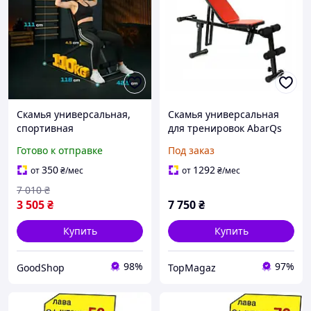
Скамья универсальная,
Скамья универсальная
спортивная
для тренировок AbarQs
регулируемая складная
LW-SO14
Готово к отправке
Под заказ
конструкция для жима,
силовых тренировок и
350
1292
от
₴
/мес
от
₴
/мес
фитнеса, удобная для
7 010
₴
зала
3 505
₴
7 750
₴
Купить
Купить
98%
97%
GoodShop
TopMagaz