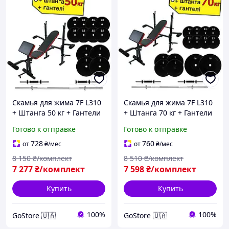
Скамья для жима 7F L310
Скамья для жима 7F L310
+ Штанга 50 кг + Гантели
+ Штанга 70 кг + Гантели
2*21 кг комплект набор
2*21 кг комплект набор
Готово к отправке
Готово к отправке
для силовых тренировок
для силовых тренировок
728
760
от
₴
/мес
от
₴
/мес
8 150
₴/комплект
8 510
₴/комплект
7 277
₴/комплект
7 598
₴/комплект
Купить
Купить
100%
100%
GoStore 🇺🇦
GoStore 🇺🇦