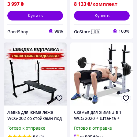
3 997
₴
8 133
₴/комплект
Купить
Купить
98%
100%
GoodShop
GoStore 🇺🇦
Лавка для жима лежа
Скамья для жима 3 в 1
WCG-002 со стойками под
WCG 2020 + Штанга +
штангу лава
Гантели Набор Premium
Готово к отправке
Готово к отправке
горизонтальная для
110 кг + Гиря 16 кг в
домашних тренировок
Подарок
990
5.0
(3)
от
₴
/мес