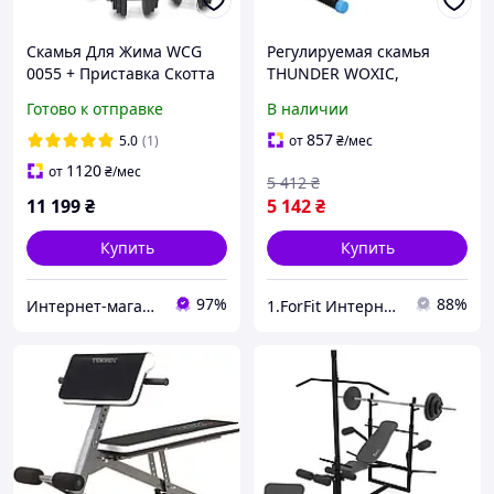
Скамья Для Жима WCG
Регулируемая скамья
0055 + Приставка Скотта
THUNDER WOXIC,
Набор STRONG штанга
надежный партнёр для
Готово к отправке
В наличии
128 КГ
домашних тренировок.
Эргономичные ручки
857
5.0
(1)
от
₴
/мес
стабилизируют
1120
от
₴
/мес
5 412
₴
11 199
₴
5 142
₴
Купить
Купить
97%
88%
Интернет-магазин "TRENAZHERY"
1.ForFit Интернет-магазин спортивных товаров