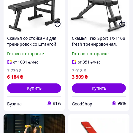
Скамья со стойками для
Скамья Trex Sport TX-110B
тренировок со штангой
fresh тренировочная,
Gymtek XL700 складная
складная с регулировкой
Готово к отправке
Готово к отправке
buzyna
угла наклона для жима
лежа, и тренировок с
1031
351
от
₴
/мес
от
₴
/мес
эспандерами
7 730
₴
7 018
₴
6 184
₴
3 509
₴
Купить
Купить
91%
98%
Бузина
GoodShop