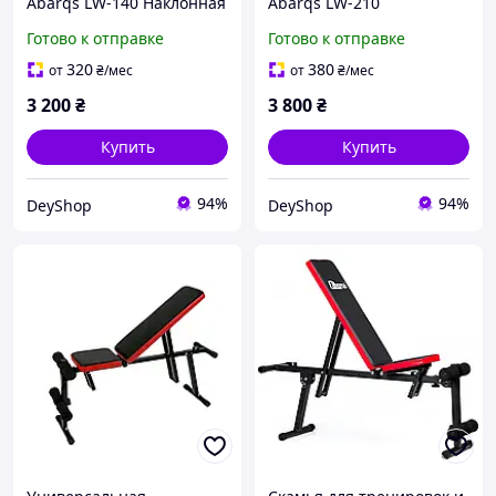
Abarqs LW-140 Наклонная
Abarqs LW-210
тренировочная скамья
Универсальный
Готово к отправке
Готово к отправке
Скамья для упражнений
тренировочный стенд
Лавка для тренировок
Спортивная скамья для
320
380
от
₴
/мес
от
₴
/мес
тренировки
3 200
₴
3 800
₴
Купить
Купить
94%
94%
DeyShop
DeyShop