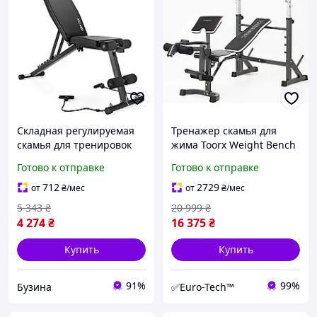
Складная регулируемая
Тренажер скамья для
скамья для тренировок
жима Toorx Weight Bench
Gymtek XL400 с
WBX 90 (WBX-90) для
Готово к отправке
Готово к отправке
эспандерами для дома
комплексной силовой
buzyna
тренировки в домашних
712
2729
от
₴
/мес
от
₴
/мес
5 343
₴
20 999
₴
4 274
₴
16 375
₴
Купить
Купить
91%
99%
Бузина
✅Euro-Tech™