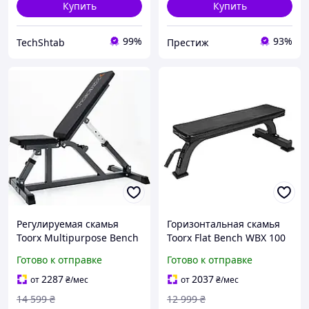
Купить
Купить
99%
93%
TechShtab
Престиж
Регулируемая скамья
Горизонтальная скамья
Toorx Multipurpose Bench
Toorx Flat Bench WBX 100
WBX 85 (WBX-85) санлайт
(WBX-100) санлайт
Готово к отправке
Готово к отправке
2287
2037
от
₴
/мес
от
₴
/мес
14 599
₴
12 999
₴