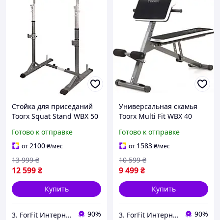
Стойка для приседаний
Универсальная скамья
Toorx Squat Stand WBX 50
Toorx Multi Fit WBX 40
(WBX-50) предназначена
(WBX-40) размеры в
Готово к отправке
Готово к отправке
для выполнения в
сложенном виде 136 x
домашних условиях
71,5 x 24,5 см.
2100
1583
от
₴
/мес
от
₴
/мес
упражнений со штангой
13 999
₴
10 599
₴
12 599
₴
9 499
₴
Купить
Купить
90%
90%
3. ForFit Интернет-магазин спортивных товаров
3. ForFit Интернет-магазин спортивных товаров