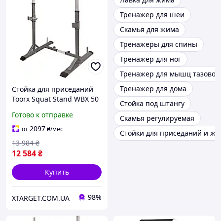
Тренажер для шеи
Скамья для жима
Тренажеры для спины
Тренажер для ног
Тренажер для мышц тазовог
Тренажер для дома
Стойка для приседаний
Toorx Squat Stand WBX 50
Стойка под штангу
(WBX-50)
Готово к отправке
Скамья регулируемая
2097
от
₴
/мес
Стойки для приседаний и ж
13 984
₴
12 584
₴
Купить
98%
XTARGET.COM.UA