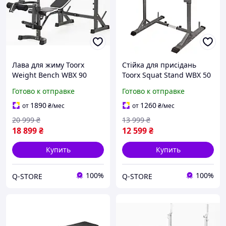
Лава для жиму Toorx
Стійка для присідань
Weight Bench WBX 90
Toorx Squat Stand WBX 50
(WBX-90) Q-STORE -
(WBX-50) Q-STORE -
Готово к отправке
Готово к отправке
shopping-without-
shopping-without-
problems-
problems-
1890
1260
от
₴
/мес
от
₴
/мес
20 999
₴
13 999
₴
18 899
₴
12 599
₴
Купить
Купить
100%
100%
Q-STORE
Q-STORE