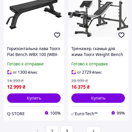
Горизонтальна лава Toorx
Тренажер скамья для
Flat Bench WBX 100 (WBX-
жима Toorx Weight Bench
100) Q-STORE -shopping-
WBX 90 (WBX-90) для
Готово к отправке
Готово к отправке
without-problems-
комплексной силовой
тренировки в домашних
1300
2729
от
₴
/мес
от
₴
/мес
14 399
₴
20 999
₴
12 999
₴
16 375
₴
Купить
Купить
100%
99%
Q-STORE
✅Euro-Tech™
1
2
3
...