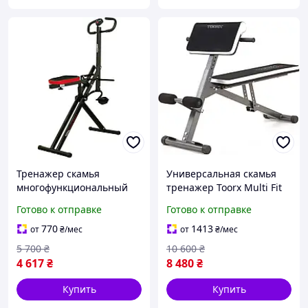
Тренажер скамья
Универсальная скамья
многофункциональный
тренажер Toorx Multi Fit
Toorx Total Body Squat (TB-
WBX 40 (WBX-40) Сидения
Готово к отправке
Готово к отправке
SQUAT) Складной
и парта Скотта имеют
Регулируемое сиденье
регулировку.
770
1413
от
₴
/мес
от
₴
/мес
5 700
₴
10 600
₴
4 617
₴
8 480
₴
Купить
Купить