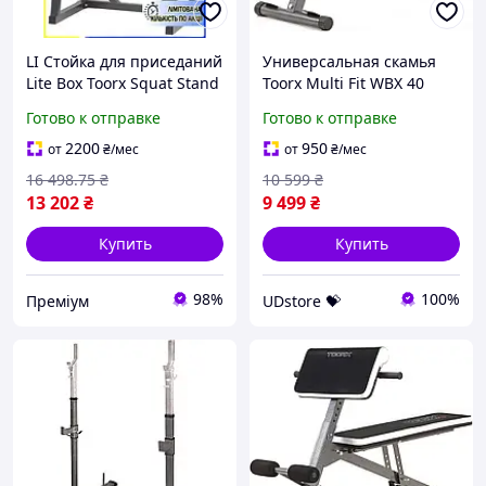
LI Стойка для приседаний
Универсальная скамья
Lite Box Toorx Squat Stand
Toorx Multi Fit WBX 40
для домашнего
(WBX-40) UDstore -store-
Готово к отправке
Готово к отправке
использования
with-good-prices-
регулируемая высота ст
2200
950
от
₴
/мес
от
₴
/мес
LIP77/R
16 498
.75
₴
10 599
₴
13 202
₴
9 499
₴
Купить
Купить
98%
100%
Преміум
UDstore 💝