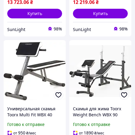
13 723
.06
₴
12 219
.06
₴
Купить
Купить
98%
98%
SunLight
SunLight
Универсальная скамья
Скамья для жима Toorx
Toorx Multi Fit WBX 40
Weight Bench WBX 90
(WBX-40) /Svart/ -stunning-
(WBX-90) /Svart/ -stunning-
Готово к отправке
Готово к отправке
products-for-life-
products-for-life-
950
1890
от
₴
/мес
от
₴
/мес