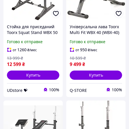
Стойка для приседаний
Універсальна лава Toorx
Toorx Squat Stand WBX 50
Multi Fit WBX 40 (WBX-40)
(WBX-50) UDstore -store-
Q-STORE -shopping-
Готово к отправке
Готово к отправке
with-good-prices-
without-problems-
1260
950
от
₴
/мес
от
₴
/мес
13 999
₴
10 599
₴
12 599
₴
9 499
₴
Купить
Купить
100%
100%
UDstore 💝
Q-STORE