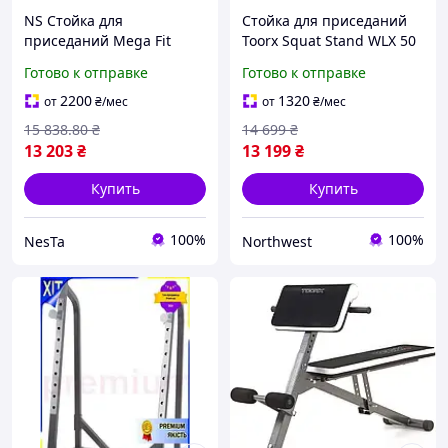
NS Стойка для
Стойка для приседаний
приседаний Mega Fit
Toorx Squat Stand WLX 50
Toorx Squat Stand WLX 50
(WLX-50) Northwest
Готово к отправке
Готово к отправке
(WLX-50) Nes22/Q
2200
1320
от
₴
/мес
от
₴
/мес
15 838
.80
₴
14 699
₴
13 203
₴
13 199
₴
Купить
Купить
100%
100%
NesTa
Northwest