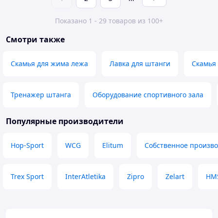
Показано 1 - 29 товаров из 100+
Смотри также
Скамья для жима лежа
Лавка для штанги
Скамья 
Тренажер штанга
Оборудование спортивного зала
Популярные производители
Hop-Sport
WCG
Elitum
Собственное произво
Trex Sport
InterAtletika
Zipro
Zelart
HM