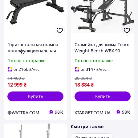
Горизонтальная скамья
Скамейка для жима Toorx
многофункциональная
Weight Bench WBX 90
профессиональная Toorx
(WBX-90)
Готово к отправке
Готово к отправке
Flat Bench WBX 100
(8029975996189)
2166
3147
от
₴
/мес
от
₴
/мес
14 400
₴
20 984
₴
12 999
₴
18 884
₴
Купить
Купить
98%
98%
🔴WATTRA.COM.UA - дело техники...
XTARGET.COM.UA
Смотри также
Лавка для жима