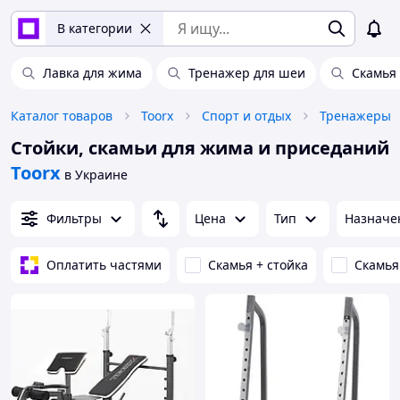
В категории
Лавка для жима
Тренажер для шеи
Скамья
Каталог товаров
Toorx
Спорт и отдых
Тренажеры
Стойки, скамьи для жима и приседаний
Toorx
в Украине
Фильтры
Цена
Тип
Назначе
Оплатить частями
Скамья + стойка
Скамья