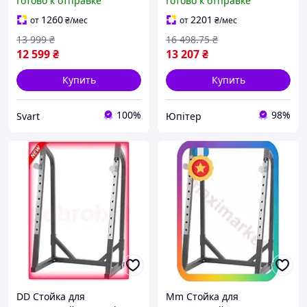
Готово к отправке
Готово к отправке
products-for-life-
домашнего
использования
1260
2201
от
₴
/мес
от
₴
/мес
регулируемая высота ст
13 999
₴
16 498
.75
₴
UPT66-
12 599
₴
13 207
₴
Купить
Купить
100%
98%
Svart
Юпітер
DD Стойка для
Mm Стойка для