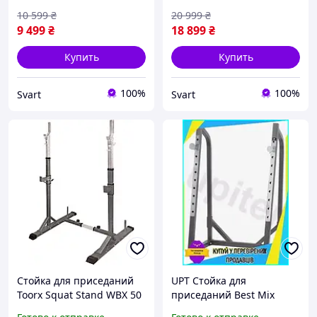
10 599
₴
20 999
₴
9 499
₴
18 899
₴
Купить
Купить
100%
100%
Svart
Svart
Стойка для приседаний
UPT Стойка для
Toorx Squat Stand WBX 50
приседаний Best Mix
(WBX-50) /Svart/ -stunning-
Toorx Squat Stand для