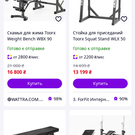
Скамья для жима Toorx
Стойка для приседаний
Weight Bench WBX 90
Toorx Squat Stand WLX 50
(WBX-90) 930559 Складная
(WLX-50) максимальная
Готово к отправке
Готово к отправке
конструкция
грузоподъемность: 200 кг
2800
2200
от
₴
/мес
от
₴
/мес
21 000
₴
14 699
₴
16 800
₴
13 199
₴
Купить
Купить
98%
90%
🔴WATTRA.COM.UA - дело техники...
3. ForFit Интернет-магазин спортивных товаров