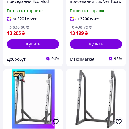
приседаний Eco Mod
приседаний Lux Ver Toorx
Toorx регулируемая 200 кг
регулируемая 200 кг для
Готово к отправке
Готово к отправке
для домашнего
домашнего
использования силовое
использования силовое
2201
2200
от
₴
/мес
от
₴
/мес
трениро Dobro-A
трениро Maxi7\Q
15 838
.80
₴
16 498
.75
₴
13 205
₴
13 199
₴
Купить
Купить
94%
95%
Добробут
МаксіMarket