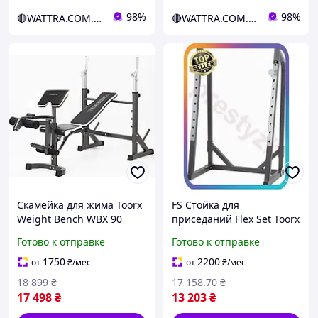
98%
98%
🔴WATTRA.COM.UA - дело техники...
🔴WATTRA.COM.UA - дело техники...
Скамейка для жима Toorx
FS Стойка для
Weight Bench WBX 90
приседаний Flex Set Toorx
(WBX-90)
Squat Stand для
Готово к отправке
Готово к отправке
домашнего
использования
1750
2200
от
₴
/мес
от
₴
/мес
регулируемая высота ст
18 899
₴
17 158
.70
₴
SET18-F
17 498
₴
13 203
₴