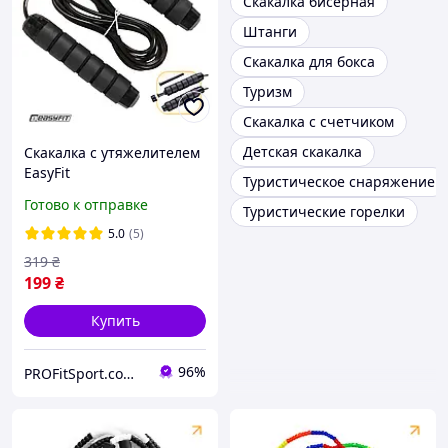
Скакалка бисерная
Штанги
Скакалка для бокса
Туризм
Скакалка с счетчиком
Детская скакалка
Скакалка с утяжелителем
EasyFit
Туристическое снаряжение
Готово к отправке
Туристические горелки
5.0
(5)
319
₴
199
₴
Купить
96%
PROFitSport.com.ua - Интернет-магазин спортинвентаря