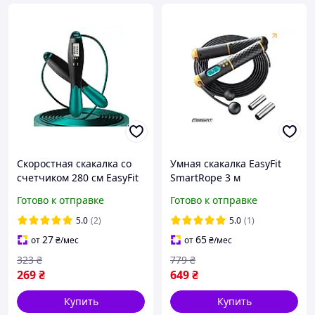
Скоростная скакалка со
Умная скакалка EasyFit
счетчиком 280 см EasyFit
SmartRope 3 м
черный-зеленый
беспроводная, с
Готово к отправке
Готово к отправке
утяжелителями и
подсчётом прыжков
5.0
(2)
5.0
(1)
27
65
от
₴
/мес
от
₴
/мес
323
₴
779
₴
269
₴
649
₴
Купить
Купить