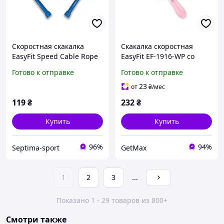
Скоростная скакалка
Скакалка скоростная
EasyFit Speed Cable Rope
EasyFit EF-1916-WP со
3 м со стальным тросом
счетчиком, регулируемая
Готово к отправке
Готово к отправке
синяя
длина, бело-розовая
23
от
₴
/мес
119
₴
232
₴
Купить
Купить
96%
94%
Septima-sport
GetMax
1
2
3
...
Показано 1 - 29 товаров из 800+
Смотри также