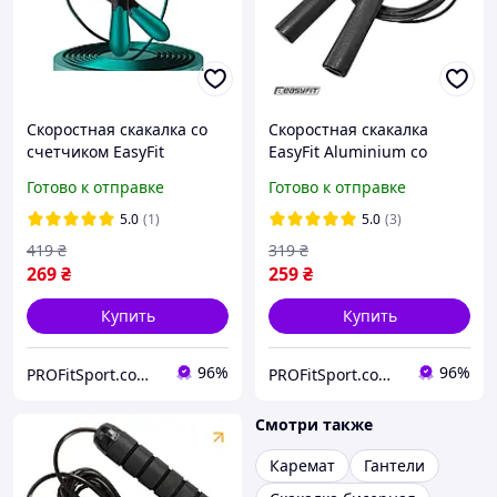
Скоростная скакалка со
Скоростная скакалка
счетчиком EasyFit
EasyFit Aluminium со
Черный-зеленый
стальным тросом и
Готово к отправке
Готово к отправке
алюминиевыми ручками
5.0
(1)
5.0
(3)
419
₴
319
₴
269
₴
259
₴
Купить
Купить
96%
96%
PROFitSport.com.ua - Интернет-магазин спортинвентаря
PROFitSport.com.ua - Интернет-магазин спортинвентаря
Смотри также
Каремат
Гантели