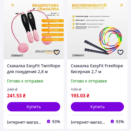
Скакалка EasyFit TwinRope
Скакалка EasyFit FreeRope
для похудения 2,8 м
бисерная 2,7 м
черный-розовый
(мультиколор)
Готово к отправке
Готово к отправке
249
₴
199
₴
241
.53
₴
193
.03
₴
Купить
Купить
93%
93%
Інтернет-магазин товарів для фітнесу Easy4Fit
Інтернет-магазин товарів для фітнесу Easy4Fit