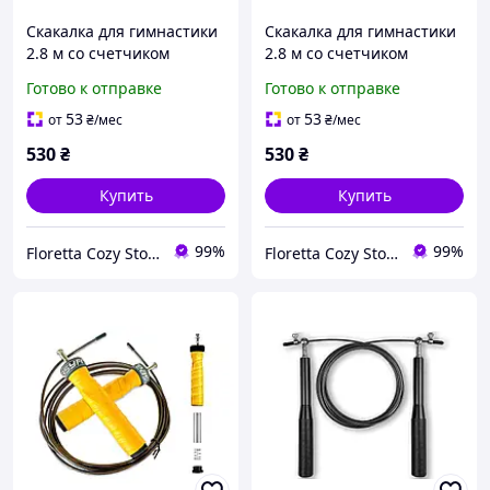
Скакалка для гимнастики
Скакалка для гимнастики
2.8 м со счетчиком
2.8 м со счетчиком
скоросная TwinRope
скоросная TwinRope бело-
Готово к отправке
Готово к отправке
черно-розовая с
розовая с шариками
шариками
53
53
от
₴
/мес
от
₴
/мес
530
₴
530
₴
Купить
Купить
99%
99%
Floretta Cozy Store
Floretta Cozy Store