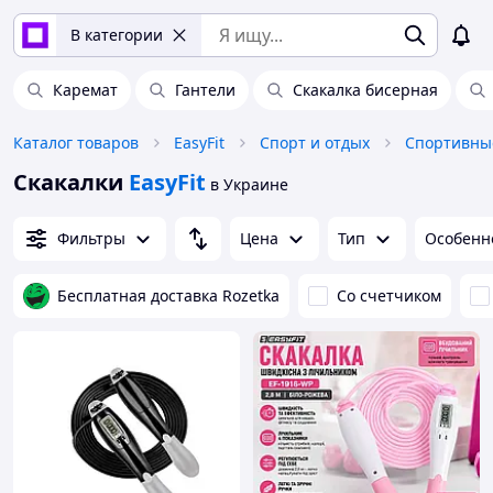
В категории
Каремат
Гантели
Скакалка бисерная
Каталог товаров
EasyFit
Спорт и отдых
Спортивны
Скакалки
EasyFit
в Украине
Фильтры
Цена
Тип
Особенн
Бесплатная доставка Rozetka
Со счетчиком