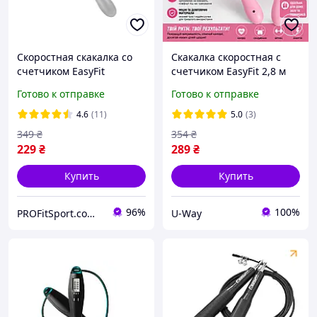
Скоростная скакалка со
Скакалка скоростная с
счетчиком EasyFit
счетчиком EasyFit 2,8 м
Черный-серый
бело-розовая
Готово к отправке
Готово к отправке
регулируемая стальная
для фитнеса кроссфита и
4.6
(11)
5.0
(3)
похудения
349
₴
354
₴
229
₴
289
₴
Купить
Купить
96%
100%
PROFitSport.com.ua - Интернет-магазин спортинвентаря
U-Way