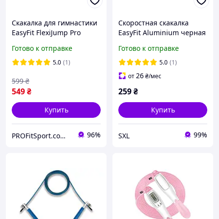
Скакалка для гимнастики
Скоростная скакалка
EasyFit FlexiJump Pro
EasyFit Aluminium черная
скоростной тренажер для
со стальным тросом на
Готово к отправке
Готово к отправке
бокса с утяжелителем
подшипниках и
алюминиевыми ручками
5.0
(1)
5.0
(1)
3 м
26
от
₴
/мес
599
₴
549
₴
259
₴
Купить
Купить
96%
99%
PROFitSport.com.ua - Интернет-магазин спортинвентаря
SXL