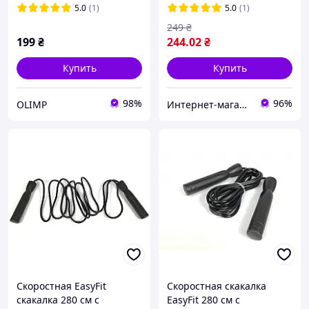
5.0
(1)
5.0
(1)
249
₴
199
₴
244
.02
₴
Купить
Купить
98%
96%
OLIMP
Интернет-магазин крутых товаров КРУТО!
Скоростная EasyFit
Скоростная скакалка
скакалка 280 см с
EasyFit 280 см с