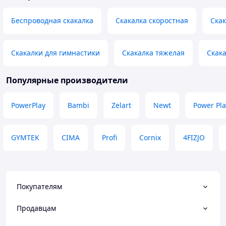
Беспроводная скакалка
Скакалка скоростная
Скак
Скакалки для гимнастики
Скакалка тяжелая
Скак
Популярные производители
PowerPlay
Bambi
Zelart
Newt
Power Pla
GYMTEK
CIMA
Profi
Cornix
4FIZJO
Покупателям
Продавцам