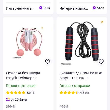
90%
90%
Интернет-магазин спортивного питания и товаров для фитнеса Protein Lounge
Интернет-магазин спортивного питания и товаров для фитнеса Protein Lounge
Скакалка без шнура
Скакалка для гимнастики
EasyFit TwinRope с
EasyFit тренажер
счетчиком, 2,8 м бело-
скоростной для бокса
Готово к отправке
Готово к отправке
розовая
5.0
(1)
4.8
(5)
25
от
₴
/мес
299
₴
409
₴