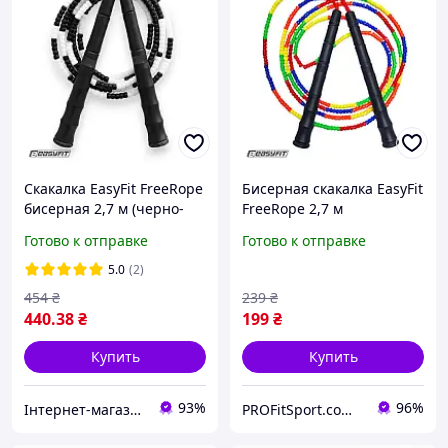
Скакалка EasyFit FreeRope
Бисерная скакалка EasyFit
бисерная 2,7 м (черно-
FreeRope 2,7 м
белая)
(мультиколор)
Готово к отправке
Готово к отправке
5.0
(2)
454
₴
239
₴
440
.38
₴
199
₴
Купить
Купить
93%
96%
Інтернет-магазин товарів для фітнесу Easy4Fit
PROFitSport.com.ua - Интернет-магазин спортинвентаря