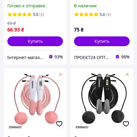
подшипником черная
подшипником
Готово к отправке
В наличии
5.0
(2)
5.0
(3)
69
₴
66
.93
₴
75
₴
Купить
Купить
93%
98%
Інтернет-магазин товарів для фітнесу Easy4Fit
ПРОЕКТ24 ОПТОВО РОЗНИЧНАЯ КОМПАНИЯ