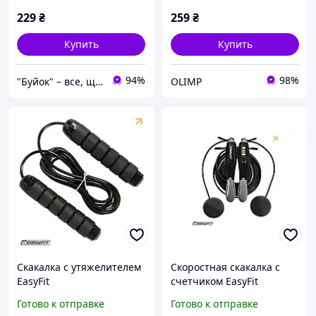
229
₴
259
₴
Купить
Купить
94%
98%
"Буйок" – все, що треба: спорт, гаджети, взуття
OLIMP
Скакалка с утяжелителем
Скоростная скакалка с
EasyFit
счетчиком EasyFit
TwinRope 2,8 м черно-
Готово к отправке
Готово к отправке
серая (изифит)