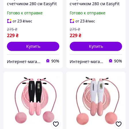
счетчиком 280 см EasyFit
счетчиком 280 см EasyFit
белый-розовый
черный-розовый
Готово к отправке
Готово к отправке
23
23
от
₴
/мес
от
₴
/мес
275
₴
275
₴
229
₴
229
₴
Купить
Купить
90%
90%
Интернет-магазин спортивного питания и товаров для фитнеса Protein Lounge
Интернет-магазин спортивного питания и товаров для фитнеса Protein Lounge