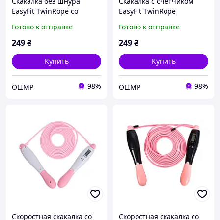
Скакалка без шнура
Скакалка с счетчиком
EasyFit TwinRope со
EasyFit TwinRope
счетчиком 2,8 м белый-
скоростная 2,8 м черный-
Готово к отправке
Готово к отправке
розовый
серый
249
₴
249
₴
Купить
Купить
98%
98%
OLIMP
OLIMP
Скоростная скакалка со
Скоростная скакалка со