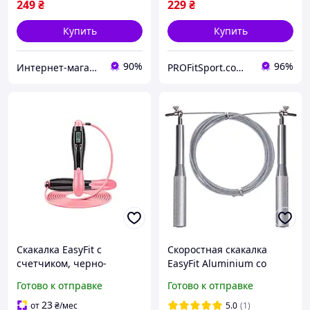
249
₴
229
₴
Купить
Купить
90%
96%
Интернет-магазин спортивного питания и товаров для фитнеса Protein Lounge
PROFitSport.com.ua - Интернет-магазин спортинвентаря
Скакалка EasyFit с
Скоростная скакалка
счетчиком, черно-
EasyFit Aluminium со
розовая для домашних
стальным тросом и
Готово к отправке
Готово к отправке
тренировок.
алюминиевыми ручками
серая
23
от
₴
/мес
5.0
(1)