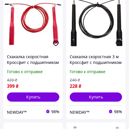
Скакалка скоростная
Скакалка скоростная 3 м
Кроссфит с подшипником
Кроссфит с подшипником
и стальным тросом
и стальным тросом FI-
Готово к отправке
Готово к отправке
алюминиевые ручки,
2563
Красная
420
₴
240
₴
399
₴
228
₴
Купить
Купить
98%
98%
NEWDAY™
NEWDAY™