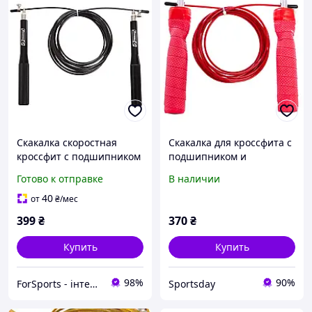
Скакалка скоростная
Скакалка для кроссфита с
кроссфит с подшипником
подшипником и
и стальным тросом с
стальным тросом Zelart
Готово к отправке
В наличии
алюминиевыми ручками
FI-5347 3 м
Zelart FI-1956 3м
40
от
₴
/мес
399
₴
370
₴
Купить
Купить
98%
90%
ForSports - інтернет-магазин спортивних товарів
Sportsday