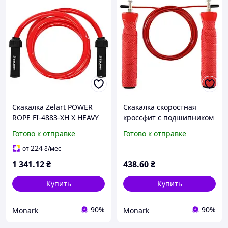
Скакалка Zelart POWER
Скакалка скоростная
ROPE FI-4883-XH X HEAVY
кроссфит с подшипником
2,7м для интенсивных
и стальным тросом Zelart
Готово к отправке
Готово к отправке
кардиотренировок
FI-5347 3м для
тренировок
224
от
₴
/мес
1 341
.12
₴
438
.60
₴
Купить
Купить
90%
90%
Monark
Monark