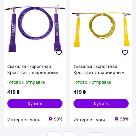
Скакалка скоростная
Скакалка скоростная
Кроссфит с шарнирным
Кроссфит с шарнирным
подшипником и
подшипником и
Готово к отправке
Готово к отправке
стальным тросом Zelart
стальным тросом Zelart
2,75м цвета в ассортимен
2,75м цвета в ассортимен
419
₴
419
₴
Купить
Купить
98%
98%
Интернет-магазин «SPORT MANIA»
Интернет-магазин «SPORT MANIA»