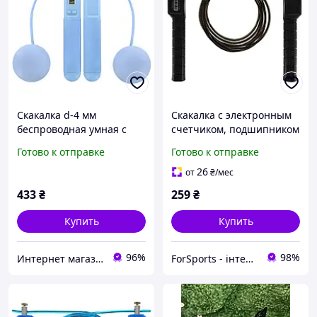
Скакалка d-4 мм
Скакалка с электронным
беспроводная умная с
счетчиком, подшипником
шарами троссом и
SP-Sport 2.8 м FI-8637
Готово к отправке
Готово к отправке
счетчиком калорий 3в1
черный
Zelart голубая FI-0782
26
от
₴
/мес
433
₴
259
₴
Купить
Купить
96%
98%
Интернет магазин SportOK
ForSports - інтернет-магазин спортивних товарів