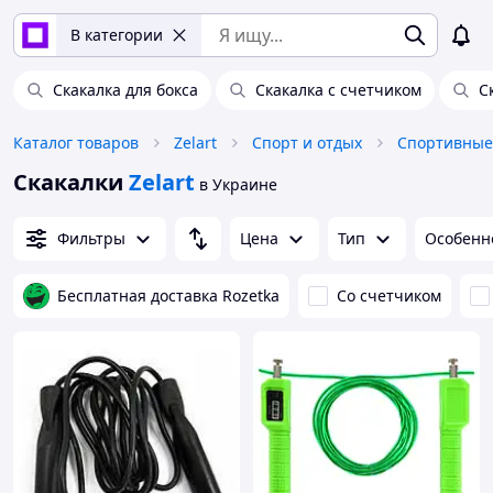
В категории
Скакалка для бокса
Скакалка с счетчиком
С
Каталог товаров
Zelart
Спорт и отдых
Спортивные
Скакалки
Zelart
в Украине
Фильтры
Цена
Тип
Особенн
Бесплатная доставка Rozetka
Со счетчиком