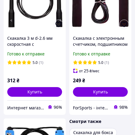
Скакалка 3 м d-2.6 мм
Скакалка с электронным
скоростная с
счетчиком, подшипником
подшипником и
и стальным тросом SP-
Готово к отправке
Готово к отправке
стальным тросом Zelart
Sport 2.8 м FI-2512
черная FI-2563
5.0
(1)
5.0
(1)
25
от
₴
/мес
312
₴
249
₴
Купить
Купить
96%
98%
Интернет магазин SportOK
ForSports - інтернет-магазин спортивних товарів
Смотри также
Скакалка для бокса