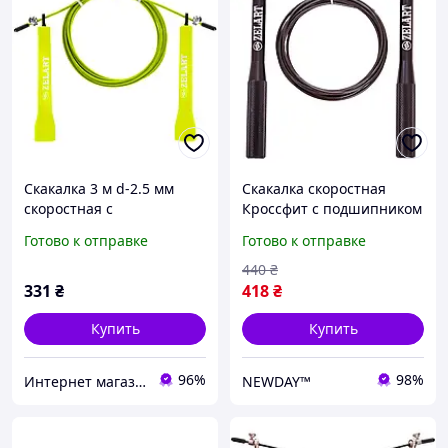
Скакалка 3 м d-2.5 мм
Скакалка скоростная
скоростная с
Кроссфит с подшипником
подшипником и
и стальным тросом
Готово к отправке
Готово к отправке
металлическим тросом
алюминиевые ручки FI-
Zelart желтая FI-1008A
7222
440
₴
331
₴
418
₴
Купить
Купить
96%
98%
Интернет магазин SportOK
NEWDAY™