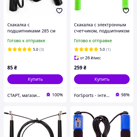
Скакалка с
Скакалка с электронным
подшипниками 285 см
счетчиком, подшипником
регулируемая черная |
SP-Sport 2.8 м FI-8637
Готово к отправке
Готово к отправке
резиновый шнур 5 мм
зеленый
для фитнеса и бокса
5.0
(3)
5.0
(1)
26
от
₴
/мес
85
₴
259
₴
Купить
Купить
100%
98%
СТАРТ, магазин спортивных товаров
ForSports - інтернет-магазин спортивних товарів