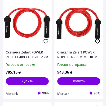
Скакалка Zelart POWER
Скакалка Zelart POWER
ROPE FI-4883-L LIGHT 2,7м
ROPE FI-4883-M MEDIUM
для интенсивных
2,7 м для интенсивных
Готово к отправке
Готово к отправке
кардиотренировок
кардиотренировок
785
.15
₴
943
.36
₴
Купить
Купить
90%
90%
Monark
Monark