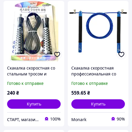
Скакалка скоростная со
Скакалка скоростная
стальным тросом и
профессиональная со
подшипниками,
стальным тросом Zelart
Готово к отправке
Готово к отправке
регулируемая, 3 м
FI-5345 3м для
тренировок
240
₴
559
.65
₴
Купить
Купить
100%
90%
СТАРТ, магазин спортивных товаров
Monark