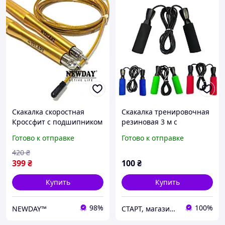
Скакалка скоростная
Скакалка тренировочная
Кроссфит с подшипником
резиновая 3 м с
и стальным тросом
подшипниками и
Готово к отправке
Готово к отправке
алюминиевые ручки,
неопреновыми ручками
Золотистая
(скоростная
420
₴
регулируемая скакалка
399
₴
100
₴
для фитнеса и кардио)
Купить
Купить
98%
100%
NEWDAY™
СТАРТ, магазин спортивных товаров