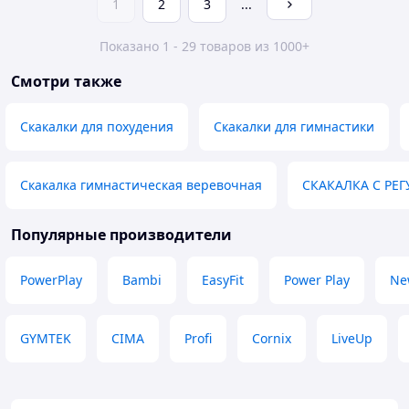
1
2
3
...
Показано 1 - 29 товаров из 1000+
Смотри также
Скакалки для похудения
Скакалки для гимнастики
Скакалка гимнастическая веревочная
СКАКАЛКА С РЕ
Популярные производители
PowerPlay
Bambi
EasyFit
Power Play
Ne
GYMTEK
CIMA
Profi
Cornix
LiveUp