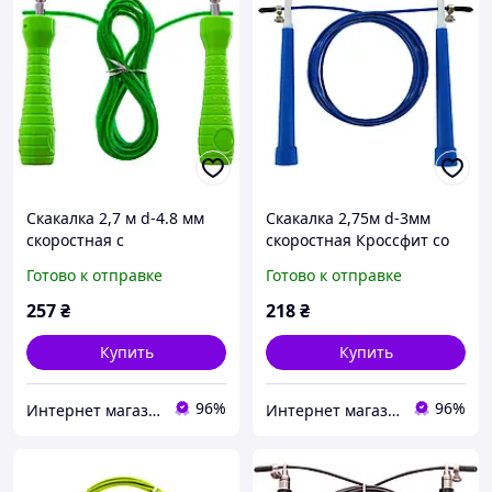
Скакалка 2,7 м d-4.8 мм
Скакалка 2,75м d-3мм
скоростная с
скоростная Кроссфит со
подшипниками Zelart
стальным тросом с
Готово к отправке
Готово к отправке
цвета в ассортименте FI-
подшипником Jello цвета
4384
в ассортименте FI-4952
257
₴
218
₴
Купить
Купить
96%
96%
Интернет магазин SportOK
Интернет магазин SportOK