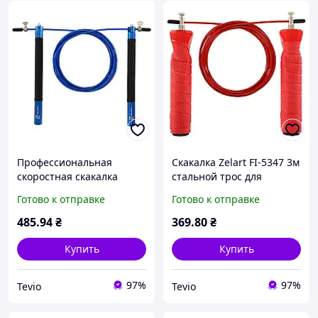
Профессиональная
Скакалка Zelart FI-5347 3м
скоростная скакалка
стальной трос для
Zelart FI-5345 3м со
кроссфита красный с
Готово к отправке
Готово к отправке
стальным тросом для
подшипником
тренировок синяя
485
.94
₴
369
.80
₴
Купить
Купить
97%
97%
Tevio
Tevio