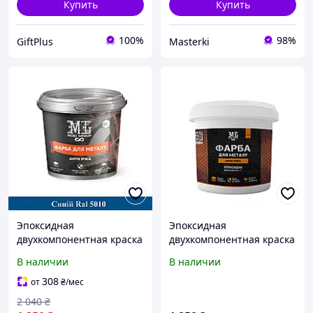
Купить
Купить
100%
98%
GiftPlus
Masterki
Эпоксидная
Эпоксидная
двухкомпонентная краска
двухкомпонентная краска
для металла Lava 4.5кг
для металла Lava 4.5кг
В наличии
В наличии
RAL 5017 синий (защита
RAL 5017 синий (защита
от коррозии)
от коррозии) greenpharm
308
от
₴
/мес
2 040
₴