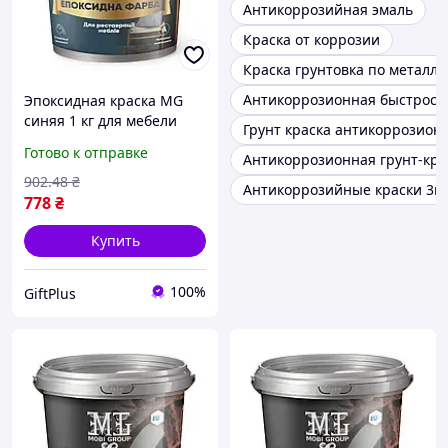
Антикоррозийная эмаль
Краска от коррозии
Краска грунтовка по металлу
Антикоррозионная быстросо
Эпоксидная краска MG
синяя 1 кг для мебели
Грунт краска антикоррозион
глянцевая
Готово к отправке
Антикоррозионная грунт-кра
двухкомпонентная
защита от влаги
902
.48
₴
Антикоррозийные краски 3в
778
₴
Купить
100%
GiftPlus