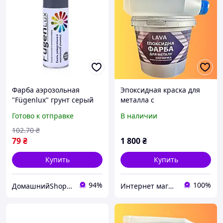
Фарба аэрозольная
Эпоксидная краска для
"Fügenlux" грунт серый
металла с
400 мл, антикоррозийная
антиржавчиной 4.5 кг
Готово к отправке
В наличии
защита для металла.
RAL 7040 светло-серый
прочная защита
102
.70
₴
79
₴
1 800
₴
Купить
Купить
94%
100%
ДомашнийShop🏡✨ - заказ онлайн, не выходя из дома💕
Интернет магазин 1988.ua