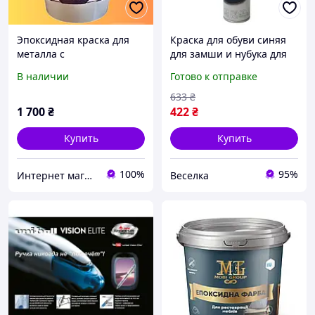
Эпоксидная краска для
Краска для обуви синяя
металла с
для замши и нубука для
антиржавчиной 4.5 кг
восстановления цвета и
В наличии
Готово к отправке
RAL 5017 синий
защиты материалов 300
прочность и защита
мл FLAME
633
₴
1 700
₴
422
₴
Купить
Купить
100%
95%
Интернет магазин 1988.ua
Веселка