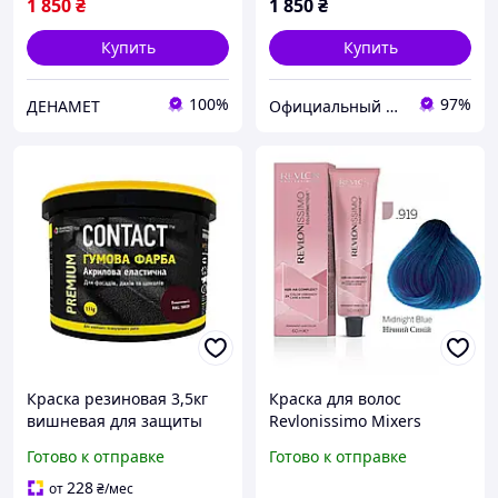
1 850
₴
1 850
₴
Купить
Купить
100%
97%
ДЕНАМЕТ
Официальный магазин "ГринФарм" оригинальные препараты для красоты и здоровья в Украине!
Краска резиновая 3,5кг
Краска для волос
вишневая для защиты
Revlonissimo Mixers
крыш стен и фасадов
Satinescents (Микстон)
Готово к отправке
Готово к отправке
водостойкая
.919 Ночной Синий
антикоррозионная
228
от
₴
/мес