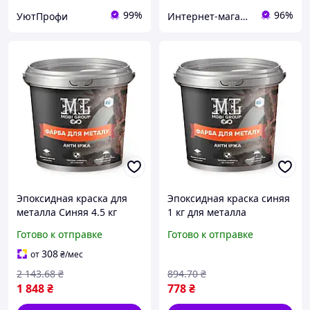
99%
96%
УютПрофи
Интернет-магазин "hotdeal"
Эпоксидная краска для
Эпоксидная краска синяя
металла Синяя 4.5 кг
1 кг для металла
Устойчивая к коррозии
устойчивость к коррозии
Готово к отправке
Готово к отправке
Для защиты
прочность защита
металлических
конструкций
308
от
₴
/мес
поверхностей
2 143
.68
₴
894
.70
₴
1 848
₴
778
₴