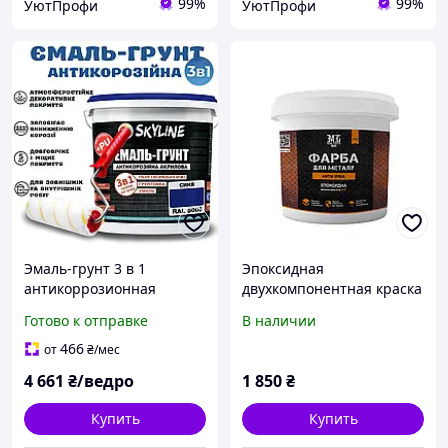
99%
99%
УютПрофи
УютПрофи
Эмаль-грунт 3 в 1
Эпоксидная
антикоррозионная
двухкомпонентная краска
акриловая Синяя краска
для металла Lava 4.5кг
Готово к отправке
В наличии
для металла с
RAL 5017 синий (защита
преобразователем
от коррозии) hotdeal
466
от
₴
/мес
ржавчины 12 кг
4 661
₴/ведро
1 850
₴
Купить
Купить