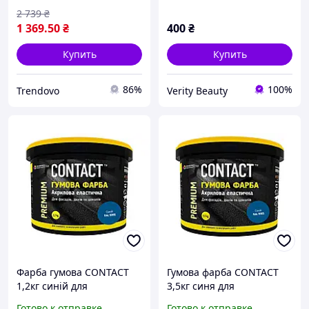
2 739
₴
1 369
.50
₴
400
₴
Купить
Купить
86%
100%
Trendovo
Verity Beauty
Фарба гумова CONTACT
Гумова фарба CONTACT
1,2кг синій для
3,5кг синя для
фарбування дахів фасадів
фарбування дахів стін і
Готово к отправке
Готово к отправке