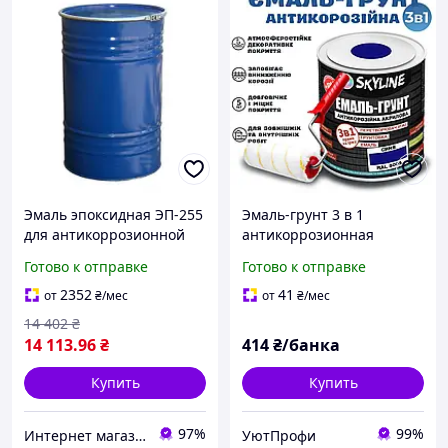
Эмаль эпоксидная ЭП-255
Эмаль-грунт 3 в 1
для антикоррозионной
антикоррозионная
защиты металла
акриловая Синяя краска
Готово к отправке
Готово к отправке
двухкомпонентная синяя
для металла с
преобразователем
2352
41
от
₴
/мес
от
₴
/мес
ржавчины 0.9 кг
14 402
₴
14 113
.96
₴
414
₴/банка
Купить
Купить
97%
99%
Интернет магазин "Триколор"
УютПрофи