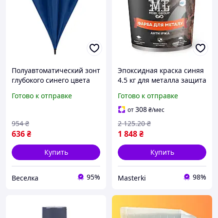
Полуавтоматический зонт
Эпоксидная краска синяя
глубокого синего цвета
4.5 кг для металла защита
стильный и компактный
от коррозии прочное
Готово к отправке
Готово к отправке
для дождя с надежной
покрытие
защитой FLAME
308
от
₴
/мес
954
₴
2 125
.20
₴
636
₴
1 848
₴
Купить
Купить
95%
98%
Веселка
Masterki