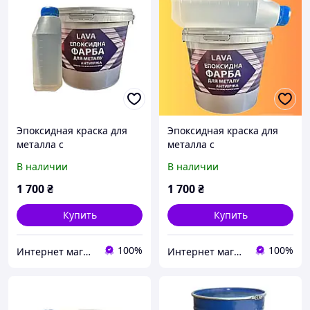
Эпоксидная краска для
Эпоксидная краска для
металла с
металла с
антиржавчиной 4.5 кг
антиржавчиной 4.5 кг
В наличии
В наличии
RAL 7012 тёмно-серый
RAL 1015 бежевый
надёжная защита
надёжная защита
1 700
₴
1 700
₴
Купить
Купить
100%
100%
Интернет магазин 1988.ua
Интернет магазин 1988.ua