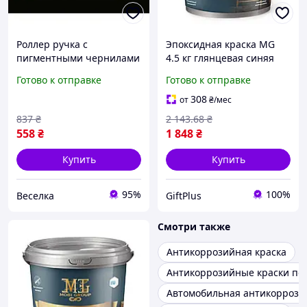
Роллер ручка с
Эпоксидная краска MG
пигментными чернилами
4.5 кг глянцевая синяя
для деловых людей с
для мебели защита и
Готово к отправке
Готово к отправке
защитой от давления
реставрация
синий 0 5 мм FLAME
308
от
₴
/мес
837
₴
2 143
.68
₴
558
₴
1 848
₴
Купить
Купить
95%
100%
Веселка
GiftPlus
Смотри также
Антикоррозийная краска
Антикоррозийные краски по 
Автомобильная антикоррози