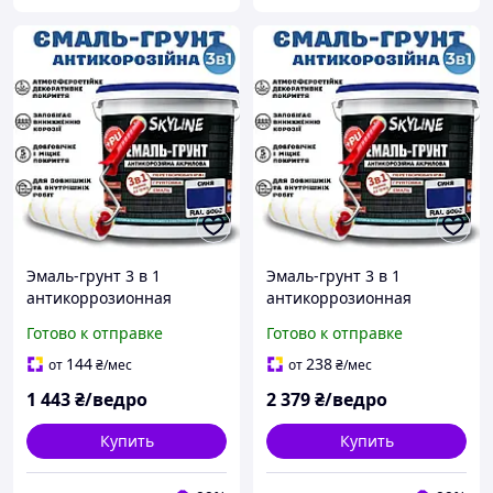
Эмаль-грунт 3 в 1
Эмаль-грунт 3 в 1
антикоррозионная
антикоррозионная
акриловая Синяя краска
акриловая Синяя краска
Готово к отправке
Готово к отправке
для металла с
для металла с
преобразователем
преобразователем
144
238
от
₴
/мес
от
₴
/мес
ржавчины 3.6 кг
ржавчины 6 кг
1 443
₴/ведро
2 379
₴/ведро
Купить
Купить