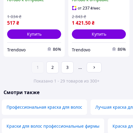
захист від води
захисту від води
237
от
₴
/мес
1 034
₴
2 843
₴
517
₴
1 421
.50
₴
Купить
Купить
86%
86%
Trendovo
Trendovo
1
2
3
...
Показано 1 - 29 товаров из 300+
Смотри также
Профессиональная краска для волос
Лучшая краска дл
Краски для волос профессиональные фирмы
Краска д