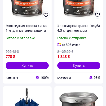
Эпоксидная краска синяя
Эпоксидная краска Голуба
1 кг для металла защита
4.5 кг для металла
от коррозии прочное
устойчивость к коррозии
Готово к отправке
Готово к отправке
покрытие
прочное покрытие
308
от
₴
/мес
902
.48
₴
2 125
.20
₴
778
₴
1 848
₴
Купить
Купить
100%
98%
GiftPlus
Masterki