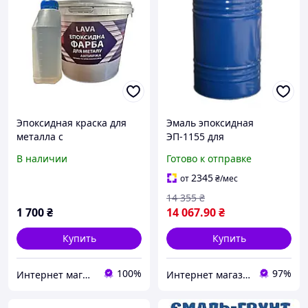
Эпоксидная краска для
Эмаль эпоксидная
металла с
ЭП-1155 для
антиржавчиной 4.5 кг
антикоррозионной
В наличии
Готово к отправке
RAL 9010 белая защита и
защиты в водной среде,
долговечность
атмосфере и грунте
2345
от
₴
/мес
двухкомпонентная синяя
14 355
₴
1 700
₴
14 067
.90
₴
Купить
Купить
100%
97%
Интернет магазин 1988.ua
Интернет магазин "Триколор"