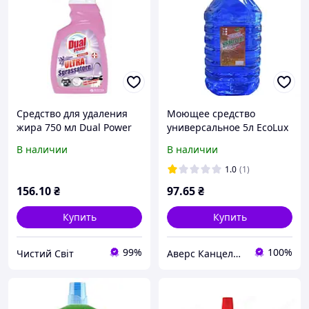
Средство для удаления
Моющее средство
жира 750 мл Dual Power
универсальное 5л EcoLux
Лаванда универсальное
В наличии
В наличии
щелочное
1.0
(1)
156
.10
₴
97
.65
₴
Купить
Купить
99%
100%
Чистий Світ
Аверс Канцелярія