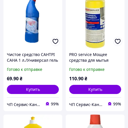
Чистое средство САНТРІ
PRO service Мощее
САНА 1 л./Универсал гель
средства для мытья
полов и поверхностей
Готово к отправке
Готово к отправке
Standart Лимон 1 л
69
.90
₴
110
.90
₴
Купить
Купить
99%
99%
ЧП Сервис-Канцторг - все товары для офиса из одних рук!
ЧП Сервис-Канцторг - все товары для офиса из одних рук!