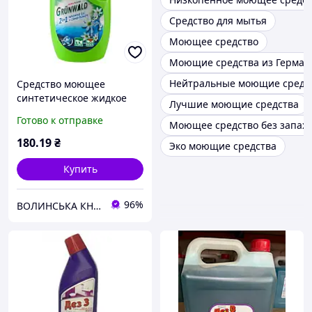
Средство для мытья
Моющее средство
Моющие средства из Герман
Нейтральные моющие средс
Средство моющее
синтетическое жидкое
Лучшие моющие средства
для стирки цветных и
Готово к отправке
Моющее средство без запах
белых тканей ТМ
Grünwald 2 in 1 3.7 кг
180
.19
₴
Эко моющие средства
Купить
96%
ВОЛИНСЬКА КНОПКА