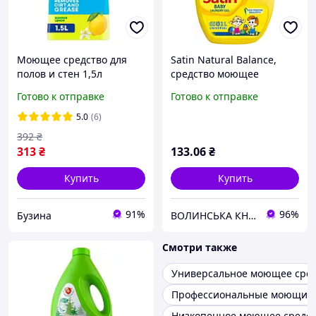
Моющее средство для
Satin Natural Balance,
полов и стен 1,5л
средство моющее
Mr.Proper Лимон
синтетическое для
Готово к отправке
Готово к отправке
стирки детской одежды
жидкое, 3.7 кг
5.0
(6)
392
₴
313
₴
133
.06
₴
Купить
Купить
91%
96%
Бузина
ВОЛИНСЬКА КНОПКА
Смотри также
Универсальное моющее сред
Профессиональные моющие 
Низкопенное моющее средст