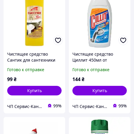
Чистящее средство
Чистящее средство
Сантик для сантехники
Циллит 450мл от
500мл
ржавчины
Готово к отправке
Готово к отправке
99
₴
144
₴
Купить
Купить
99%
99%
ЧП Сервис-Канцторг - все товары для офиса из одних рук!
ЧП Сервис-Канцторг - все товары для офиса из одних рук!