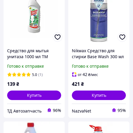
Средство для мытья
Nikwax Средство для
унитаза 1000 мл ТМ
стирки Base Wash 300 мл
"Super Stuff", PINE FRESH
для синтетических
Готово к отправке
Готово к отправке
тканей натуральный
состав кондиционирует и
42
5.0
(1)
от
₴
/мес
очищ
139
₴
421
₴
Купить
Купить
96%
95%
ТД Автозапчасть
NazvaNet