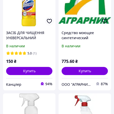
ЗАСІБ ДЛЯ ЧИЩЕННЯ
Средство моющее
УНІВЕРСАЛЬНИЙ
синтетический
DOMESTOS 1Л
антибактериальный (кан.
В наличии
В наличии
5 дм3, 0,0044 т)
5.0
(1)
150
₴
775
.60
₴
Купить
Купить
94%
87%
Канцлер
ООО "АГРАРНИК ТС", г. Харьков