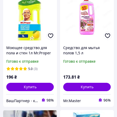
Моющее средство для
Средство для мытья
пола и стен 1л Mr.Proper
полов 1,5 л
Лимон
универсальное, из всех
Готово к отправке
Готово к отправке
типов покрытий SUPER
BLYSK Цветочный
5.0
(3)
196
₴
173
.81
₴
Купить
Купить
98%
96%
ВашПартнер - канцтовары, игрушки и детская книга, бытовая химия
Mr.Master