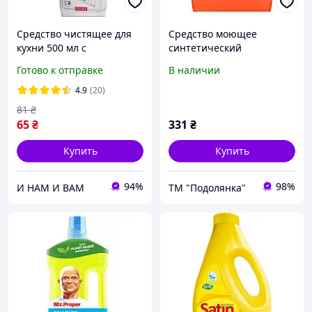
Средство чистящее для
Средство моющее
кухни 500 мл с
синтетический
распылителем Фея
порошкообразный Tide
Готово к отправке
В наличии
Аква-Пудра автомат 2.1 кг
4.9
(20)
81
₴
65
₴
331
₴
Купить
Купить
94%
98%
И НАМ И ВАМ
ТМ "Подолянка"