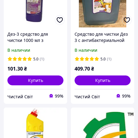
Дез-3 средство для
Средство для чистки Дез
чистки 1000 мл з
3 с антибактериальной
антибактериальною
обработкой 5л
В наличии
В наличии
обработкой
5.0
(1)
5.0
(1)
101
.30
₴
409
.70
₴
Купить
Купить
99%
99%
Чистий Світ
Чистий Світ