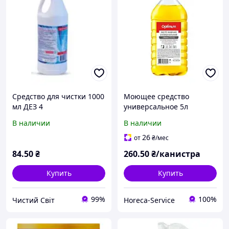
Средство для чистки 1000
Моющее средство
мл ДЕЗ 4
универсальное 5л
антибактериальное
PROservice Optimum
В наличии
В наличии
Лимон
26
от
₴
/мес
84
.50
₴
260
.50
₴/канистра
Купить
Купить
99%
100%
Чистий Світ
Horeca-Service