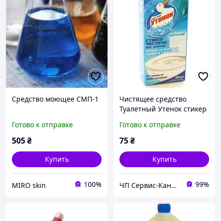
Средство моющее СМП-1
Чистящее средство
Туалетный Утенок стикер
чистоты
Готово к отправке
Готово к отправке
505
₴
75
₴
Купить
Купить
100%
99%
MIRO skin
ЧП Сервис-Канцторг - все товары для офиса из одних рук!