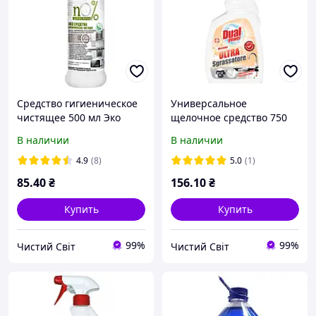
Средство гигиеническое
Универсальное
чистящее 500 мл Эко
щелочное средство 750
Green Home n0 %
мл для удаления жира
В наличии
В наличии
Dual Power Марсель
4.9
(8)
5.0
(1)
85
.40
₴
156
.10
₴
Купить
Купить
99%
99%
Чистий Світ
Чистий Світ