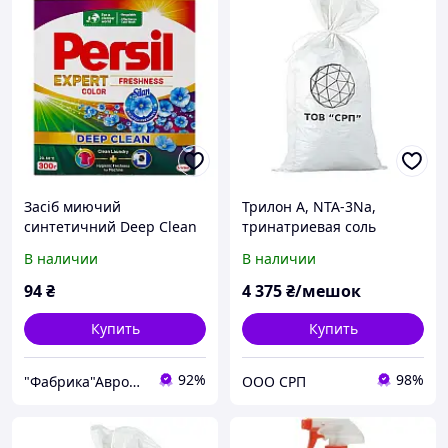
Засіб миючий
Трилон А, NTA-3Na,
синтетичний Deep Clean
тринатриевая соль
Expert Color 300 г, Persil,
нитрилоуксусной кислоты
В наличии
В наличии
Арт.1465
(в мешках 25кг)
94
₴
4 375
₴/мешок
Купить
Купить
92%
98%
"Фабрика"Аврора"
ООО СРП