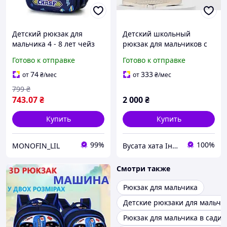
Детский рюкзак для
Детский школьный
мальчика 4 - 8 лет чейз
рюкзак для мальчиков с
гонщик подарок для
ортопедической спинкой,
Готово к отправке
Готово к отправке
детей в садик
38х28х13 см, синий
74
333
от
₴
/мес
от
₴
/мес
799
₴
743
.07
₴
2 000
₴
Купить
Купить
99%
100%
MONOFIN_LIL
Вусата хата Інтернет магазин
Смотри также
Рюкзак для мальчика
Детские рюкзаки для мальчи
Рюкзак для мальчика в садик