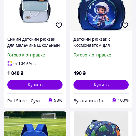
Синий детский рюкзак
Детский рюкзак с
для мальчика Школьный
Космонавтом для
рюкзачок для мальчика
мальчиков дошкольного
Готово к отправке
Готово к отправке
возраста 3-6 лет для
садика, подготовки,
104
от
₴
/мес
синий
1 040
₴
490
₴
Купить
Купить
98%
100%
Pull Store - Cумки, рюкзаки, шапки и другие аксессуары
Вусата хата Інтернет магазин