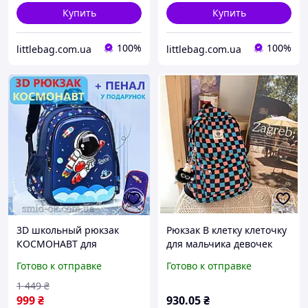
Купить
Купить
100%
100%
littlebag.com.ua
littlebag.com.ua
3D школьный рюкзак
Рюкзак В клетку клеточку
КОСМОНАВТ для
для мальчика девочек
мальчика 1-3 класса 37 см
подростковый детский
Готово к отправке
Готово к отправке
каркасный
для школы института
ортопедический +3D
университета универа
1 449
₴
пенал в подарок.
999
₴
930
.05
₴