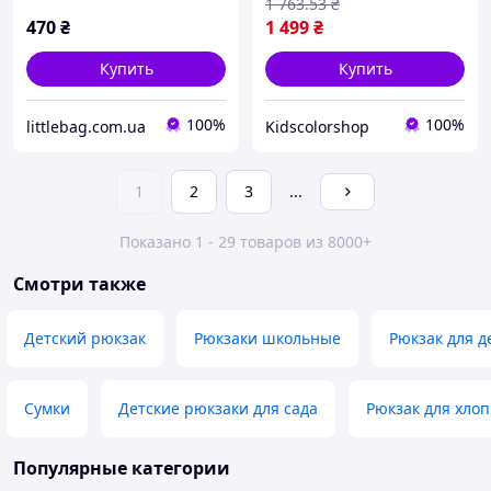
1 763
.53
₴
470
₴
1 499
₴
Купить
Купить
100%
100%
littlebag.com.ua
Kidscolorshop
1
2
3
...
Показано 1 - 29 товаров из 8000+
Смотри также
Детский рюкзак
Рюкзаки школьные
Рюкзак для д
Сумки
Детские рюкзаки для сада
Рюкзак для хлоп
Популярные категории