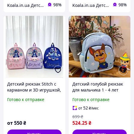
98%
98%
Koala.in.ua Детские рюкзаки
Koala.in.ua Детские рюкзаки
Детский рюкзак Stitch с
Детский голубой рюкзак
карманом и 3D игрушкой,
для мальчика 1 - 4 лет
рюкзак Лило и Стич для
чейз гонщик подарок для
Готово к отправке
Готово к отправке
мальчиков ,синий рюкзак
детей в садик
в садик и школу
52
от
₴
/мес
699
₴
от
550
₴
524
.25
₴