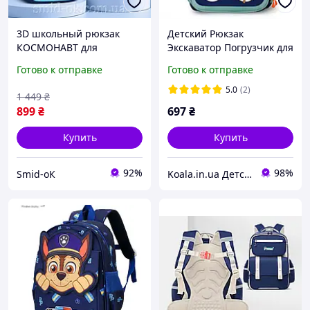
3D школьный рюкзак
Детский Рюкзак
КОСМОНАВТ для
Экскаватор Погрузчик для
мальчика 1-3 класса 37 см
Мальчика 2-4 года
Готово к отправке
Готово к отправке
каркасный
ортопедический.
5.0
(2)
1 449
₴
899
₴
697
₴
Купить
Купить
92%
98%
Smid-оК
Koala.in.ua Детские рюкзаки