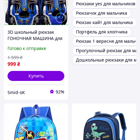
Рюкзаки yes для мальчиков
Рюкзачок для мальчика
Рюкзак кайт для мальчика
Портфель для хлопчика
3D школьный рюкзак
ГОНОЧНАЯ МАШИНА для
Рюкзак 1 вересня для мальчи
мальчика 1-2 класса 38 см
Готово к отправке
Прогулочный рюкзак для ма
каркасный
ортопедический синій.
1 599
₴
Дошкольные рюкзаки для ма
999
₴
Купить
92%
Smid-оК