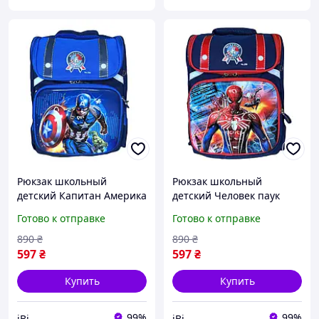
Рюкзак школьный
Рюкзак школьный
детский Капитан Америка
детский Человек паук
для мальчика 1 2 3 класс
Spiderman для мальчика
Готово к отправке
Готово к отправке
портфель 36х26х15 см
1 2 3 класс 36х26х15 см
Темно-синий (60972)
Темно-синий (60973)
890
₴
890
₴
597
₴
597
₴
Купить
Купить
99%
99%
іВі
іВі