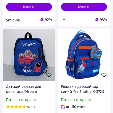
Купить
Купить
92%
93%
Smid-оК
TYT
Детский рюкзак для
Рюкзак в детский сад
мальчика "Игра в
синий Yes Shuttle K-37XS
кальмара" Размер
550462 легкий рюкзак для
Готово к отправке
Готово к отправке
20×26×12 см
детей маленький рюкзак
для мальчика детские
150
5.0
(1)
от
₴
/мес
рюкзаки