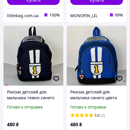
Купить
Купить
100%
99%
littlebag.com.ua
MONOFIN_LIL
Рюкзак детский для
Рюкзак детский для
мальчика темно синего
мальчика синего цвета
цвета Формула 1
Формула 1
Готово к отправке
Готово к отправке
5.0
(2)
480
₴
480
₴