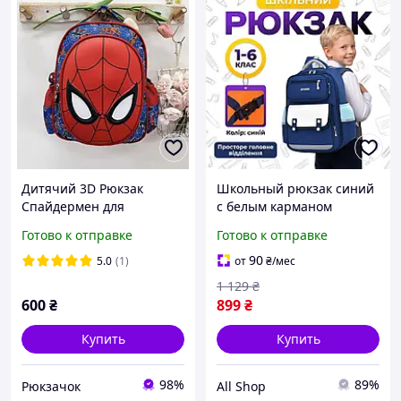
Дитячий 3D Рюкзак
Школьный рюкзак синий
Спайдермен для
с белым карманом
хлопчика темно синього
портфель ранец для
Готово к отправке
Готово к отправке
кольору.
школы мальчиков
девочек учеников
90
5.0
(1)
от
₴
/мес
младших средних классов
1 129
₴
школу детский
600
₴
899
₴
Купить
Купить
98%
89%
Рюкзачок
All Shop