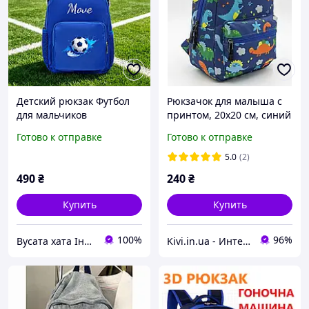
Детский рюкзак Футбол
Рюкзачок для малыша с
для мальчиков
принтом, 20х20 см, синий
дошкольного возраста 3-6
цвет / Легкий детский
Готово к отправке
Готово к отправке
лет для садика,
рюкзак / Садовый
подготовки, синий
рюкзачок
5.0
(2)
490
₴
240
₴
Купить
Купить
100%
96%
Вусата хата Інтернет магазин
Kivi.in.ua - Интернет-магазин