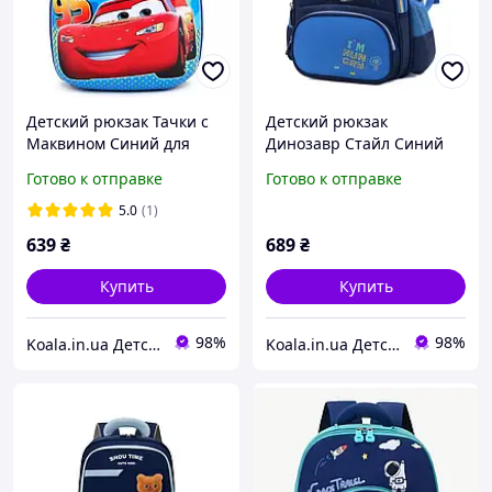
Детский рюкзак Тачки с
Детский рюкзак
Маквином Синий для
Динозавр Стайл Синий
мальчика 3-5 лет
для мальчика 6-8 лет
Готово к отправке
Готово к отправке
5.0
(1)
639
₴
689
₴
Купить
Купить
98%
98%
Koala.in.ua Детские рюкзаки
Koala.in.ua Детские рюкзаки