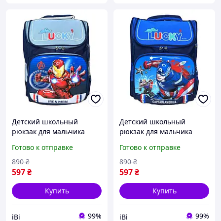
Детский школьный
Детский школьный
рюкзак для мальчика
рюкзак для мальчика
Железный человек
Капитан Америка
Готово к отправке
Готово к отправке
39х27х16 см портфель 1-5
39х27х16 см портфель 1-5
класс Темно-синий
класс Темно-синий
890
₴
890
₴
(60970)
(60971)
597
₴
597
₴
Купить
Купить
99%
99%
іВі
іВі