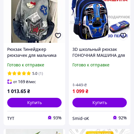
Рюкзак Тинейджер
3D школьный рюкзак
рюкзачек для мальчика
ГОНОЧНАЯ МАШИНА для
девочек подростковый
мальчика 1-3 класса 38 см
Готово к отправке
Готово к отправке
детский для школы
каркасный
джинсовій цвет синий
ортопедический.
5.0
(1)
Подарок: 3D пенал.
169
от
₴
/мес
1 449
₴
1 013
.65
₴
1 099
₴
Купить
Купить
93%
92%
TYT
Smid-оК