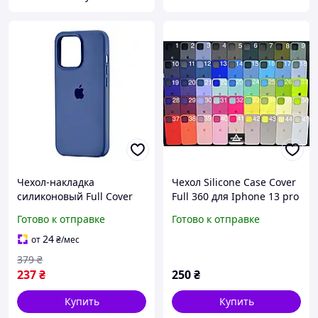
Чехол-накладка
Чехол Silicone Case Cover
силиконовый Full Cover
Full 360 для Iphone 13 pro
для iPhone 13 Pro защита
max 6.7 с микрофиброй
Готово к отправке
Готово к отправке
камеры с микрофиброй
закрытым низом
внутри синий Denim Blue
силиконовый
24
от
₴
/мес
PT-14118
379
₴
237
₴
250
₴
Купить
Купить