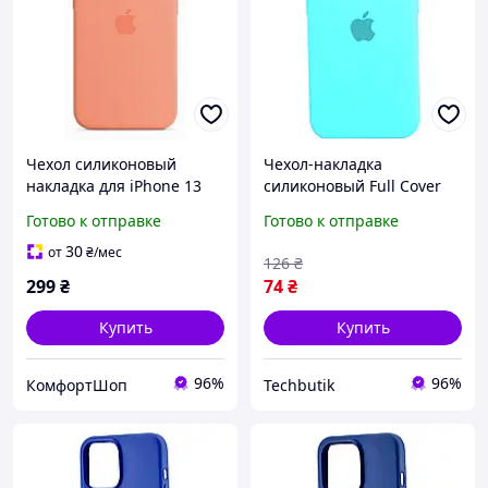
Чехол силиконовый
Чехол-накладка
накладка для iPhone 13
силиконовый Full Cover
противоударный с
для iPhone 13 mini
Готово к отправке
Готово к отправке
микрофиброй внутри
защита камеры с
легкий прочный
микрофиброй внутри Sea
30
от
₴
/мес
126
₴
персиковый
Blue WR-7696
299
₴
74
₴
Купить
Купить
96%
96%
КомфортШоп
Techbutik