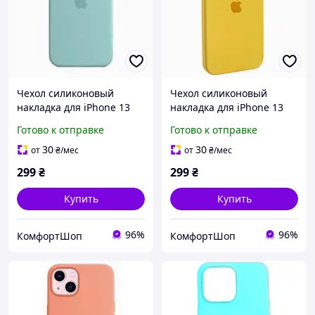
Чехол силиконовый
Чехол силиконовый
накладка для iPhone 13
накладка для iPhone 13
противоударный с
противоударный с
Готово к отправке
Готово к отправке
микрофиброй легкий
микрофиброй желтый
защитный аксессуар
30
30
от
₴
/мес
от
₴
/мес
светло зеленый
299
₴
299
₴
Купить
Купить
96%
96%
КомфортШоп
КомфортШоп