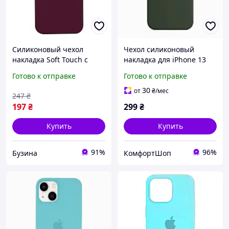
Силиконовый чехол
Чехол силиконовый
накладка Soft Touch с
накладка для iPhone 13
защитой камеры для
Pro с микрофиброй
Готово к отправке
Готово к отправке
смартфона iPhone 13 Pro
противоударный легкий
Max цвет maroon buzyna
прочный темно зеленый
30
от
₴
/мес
247
₴
197
₴
299
₴
Купить
Купить
91%
96%
Бузина
КомфортШоп