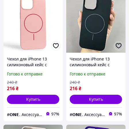
Чехол для iPhone 13
Чехол для iPhone 13
силиконовый кейс с
силиконовый кейс с
микрофиброй с MagSafe
микрофиброй с MagSafe
Готово к отправке
Готово к отправке
на айфон 13 розовый
на айфон 13 черный w01r
w01r
240
₴
240
₴
216
₴
216
₴
Купить
Купить
97%
97%
#𝗢𝗡𝗘. Аксессуары к смартфонам
#𝗢𝗡𝗘. Аксессуары к смартфонам