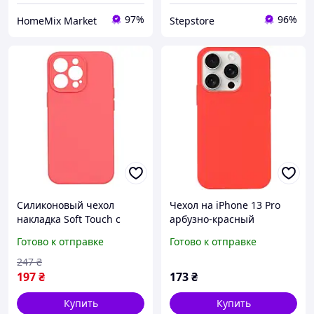
97%
96%
HomeMix Market
Stepstore
Силиконовый чехол
Чехол на iPhone 13 Pro
накладка Soft Touch с
арбузно-красный
защитой камеры для
матовый силиконовый с
Готово к отправке
Готово к отправке
смартфона iPhone 13 Pro
микрофиброй для Айфон
Max цвет watermelon
13 Про
247
₴
buzyna
197
₴
173
₴
Купить
Купить