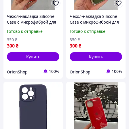
Чехол-накладка Silicone
Чехол-накладка Silicone
Case с микрофиброй для
Case с микрофиброй для
iPhone 13 Pro
iPhone 13 Pro
Готово к отправке
Готово к отправке
Max,Силиконовый чехол
Max,Силиконовый чехол
для Айфон 13 Про Макс
для Айфон 13 Про Макс
350
₴
350
₴
300
₴
300
₴
Купить
Купить
100%
100%
OrionShop
OrionShop