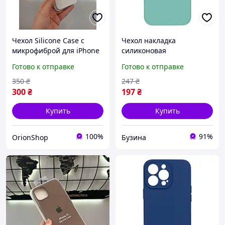
Чехол Silicone Case с
Чехол накладка
микрофиброй для iPhone
силиконовая
13,Силиконовый чехол-
силиконовый чехол с
Готово к отправке
Готово к отправке
накладка для Айфон 13
защитой камеры без
логотипа для iPhone 13
350
₴
247
₴
Pro Max цвет Sea Blue
300
₴
197
₴
buzyna
Купить
Купить
100%
91%
OrionShop
Бузина