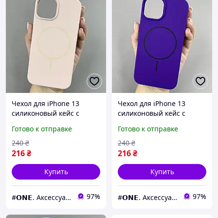
Чехол для iPhone 13
Чехол для iPhone 13
силиконовый кейс с
силиконовый кейс с
микрофиброй с MagSafe
микрофиброй с MagSafe
Готово к отправке
Готово к отправке
на айфон 13 пудровый
на айфон 13 фиолетовый
w01r
w01r
240
₴
240
₴
216
₴
216
₴
Купить
Купить
97%
97%
#𝗢𝗡𝗘. Аксессуары к смартфонам
#𝗢𝗡𝗘. Аксессуары к смартфонам