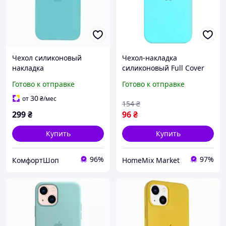
Чехол силиконовый
Чехол-накладка
накладка
силиконовый Full Cover
противоударный для
для iPhone 13 mini
Готово к отправке
Готово к отправке
iPhone 13 с микрофиброй
защита камеры с
внутри Sea Blue
микрофиброй внутри Sea
30
от
₴
/мес
154
₴
Blue PT-11275
299
₴
96
₴
Купить
Купить
96%
97%
КомфортШоп
HomeMix Market