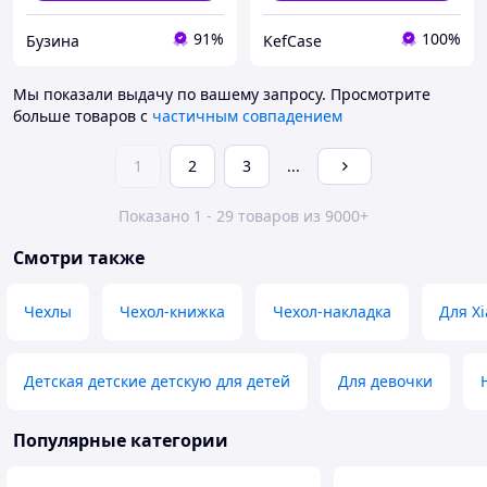
91%
100%
Бузина
KefCase
Мы показали выдачу по вашему запросу.
Просмотрите
больше товаров с
частичным совпадением
1
2
3
...
Показано 1 - 29 товаров из 9000+
Смотри также
Чехлы
Чехол-книжка
Чехол-накладка
Для X
Детская детские детскую для детей
Для девочки
Популярные категории