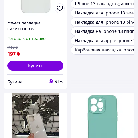
IPhone 13 накладка фиолетов
Накладка для iphone 13 зеле
Накладка для iphone 13 pine 
Чехол накладка
силиконовая
Накладка на iphone 13 midnig
силиконовый чехол с
Готово к отправке
Накладка для apple iphone 1
защитой камеры без
логотипа для iPhone 13
247
₴
Карбоновая накладка iphone 
Pro Max цвет White
197
₴
buzyna
Купить
91%
Бузина