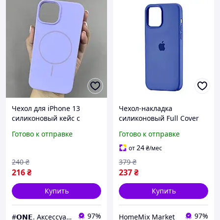
Чехол для iPhone 13
Чехол-накладка
силиконовый кейс с
силиконовый Full Cover
микрофиброй с MagSafe
для iPhone 13 Pro Max
Готово к отправке
Готово к отправке
на айфон 13 сиреневый
защита камеры с
w01r
микрофиброй внутри
24
от
₴
/мес
Denim Blue PT-13529
240
₴
379
₴
216
₴
237
₴
Купить
Купить
97%
97%
#𝗢𝗡𝗘. Аксессуары к смартфонам
HomeMix Market