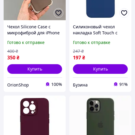
Чехол Silicone Case с
Силиконовый чехол
микрофиброй для iPhone
накладка Soft Touch с
13,Силиконовый чехол-
защитой камеры для
Готово к отправке
Готово к отправке
накладка для Айфон 13
смартфона iPhone 13 Pro
(Коричневый)
Max цвет blue cobalt
400
₴
247
₴
buzyna
350
₴
197
₴
Купить
Купить
100%
91%
OrionShop
Бузина