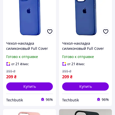
Чехол-накладка
Чехол-накладка
силиконовый Full Cover
силиконовый Full Cover
для iPhone 13 Pro Max
для iPhone 13 Pro защита
Готово к отправке
Готово к отправке
защита камеры с
камеры с микрофиброй
микрофиброй внутри
внутри синий Denim Blue
21
21
от
₴
/мес
от
₴
/мес
синий Denim Blue WR-
WR-10539
355
₴
355
₴
9950
209
₴
209
₴
Купить
Купить
96%
96%
Techbutik
Techbutik