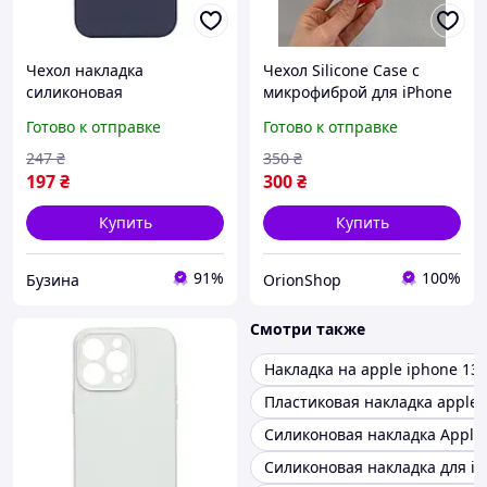
Чехол накладка
Чехол Silicone Case с
силиконовая
микрофиброй для iPhone
силиконовый чехол без
13,Силиконовый чехол-
Готово к отправке
Готово к отправке
логотипа для iPhone 13
накладка для Айфон 13
Pro Max цвет Dark Blue
247
₴
350
₴
buzyna
197
₴
300
₴
Купить
Купить
91%
100%
Бузина
OrionShop
Смотри также
Накладка на apple iphone 13
Пластиковая накладка apple 
Силиконовая накладка Apple 
Силиконовая накладка для ip