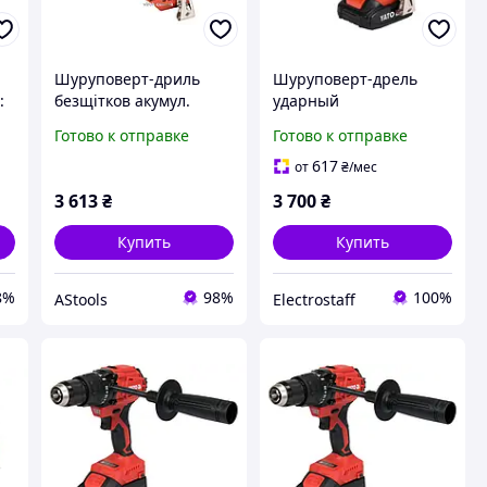
Шуруповерт-дриль
Шуруповерт-дрель
:
безщітков акумул.
ударный
м,
YATO: 18В, крутн.мом.-
аккумуляторный YATO
Готово к отправке
Готово к отправке
42Нм, патрон Ø 13 мм
Li-Ion 18 В 2 Ач 40 Нм
(БЕЗ АКУМУЛЯТОРА) [5]
617
от
₴
/мес
3 613
₴
3 700
₴
Купить
Купить
8%
98%
100%
AStools
Electrostaff