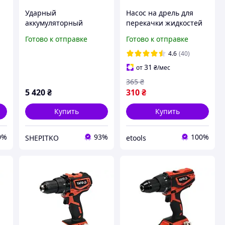
Ударный
Насос на дрель для
аккумуляторный
перекачки жидкостей
шуруповерт для
YATO YT-89000
Готово к отправке
Готово к отправке
труднодоступных мест
18В, YATO YT-82798
4.6
(40)
31
от
₴
/мес
365
₴
5 420
₴
310
₴
Купить
Купить
0%
93%
100%
SHEPITKO
etools