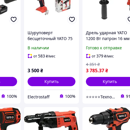
Шуруповерт
Дрель ударная YATO
бесщеточный YATO 75
1200 Вт патрон 16 мм
й YATO
Нм, БЕЗ АКБ
YT-82045
В наличии
Готово к отправке
583
379
от
₴
/мес
от
₴
/мес
4 351
₴
3 500
₴
3 785
.37
₴
ь
Купить
Купить
100%
100%
9
Electrostaff
⭐️⭐️⭐️⭐️⭐️TexnoSad