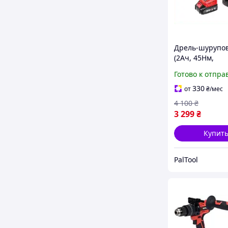
Дрель-шурупов
(2Ач, 45Нм,
бесщеточный) 
Готово к отпра
827788 компак
шуруповерт в
330
от
₴
/мес
комплекте.
4 100
₴
3 299
₴
Купит
PalTool