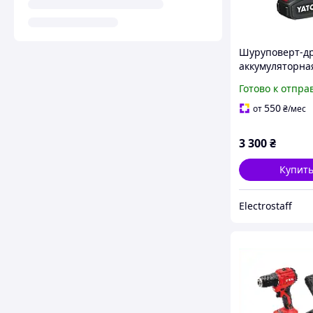
Шуруповерт-д
аккумуляторная
YATO: V=18 В,
Готово к отпра
крутн.мом.- 45 
Агод, патрон Ø
550
от
₴
/мес
3 300
₴
Купит
Electrostaff