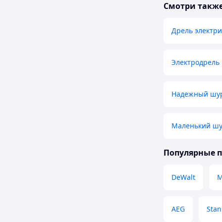
Смотри такж
Дрель электри
Электродрель
Надежный шу
Маленький шу
Популярные 
DeWalt
M
AEG
Stan