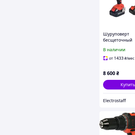
Шуруповерт
бесщеточный
аккумуляторны
В наличии
75Нм З АКБ
1433
от
₴
/мес
8 600
₴
Купит
Electrostaff