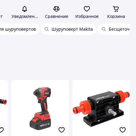
ет
Уведомления
Сравнение
Избранное
Корзина
ля шуруповертов
Шуруповерт Makita
Бесщеточны