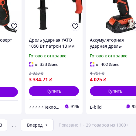
оверт
Дрель ударная YATO
Аккумуляторная
-
1050 Вт патрон 13 мм
ударная дрель-
м и
YT-82044
шуруповерт Yato YT-
Готово к отправке
Готово к отправке
сная
82786
333
402
от
₴
/мес
от
₴
/мес
3 833
₴
4 751
₴
3 334
.71
₴
4 025
₴
Купить
Купить
ь
91%
9
⭐️⭐️⭐️⭐️⭐️TexnoSad
E-bild
3
...
Вперед
Показано 1 - 29 товаров из 1000+