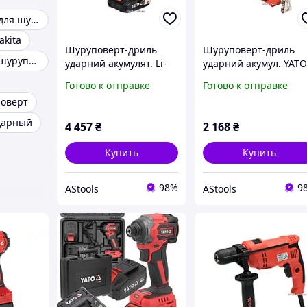
Аккумуляторы для шуруповертов
kita
Шуруповерт-дриль
Шуруповерт-дриль
Бесщеточный шуруповерт
ударний акумулят. Li-
ударний акумул. YATO
Ion YATO: V18В,
18 В, крутн.мом.- 40 Н
Готово к отправке
Готово к отправке
крутн.мом.- 40 Нм, 2
патрон Ø 13 мм (БЕЗ
поверт
Агод, патрон Ø 13 мм
АКУМУЛЯТОРА) [5]
[5]
дарный
4 457
₴
2 168
₴
Купить
Купить
98%
9
AStools
AStools