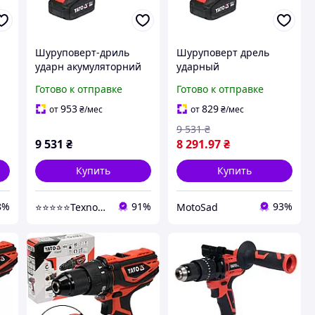
Шуруповерт-дриль
Шуруповерт дрель
ударн акумуляторний
ударный
й
YATO 18V, Li-Ion, KM-
аккумуляторный YATO
Готово к отправке
Готово к отправке
0]
120 Нм, патрон для
18 В 120 Нм YT-8277915
сверл Ø 13 мм
953
829
от
₴
/мес
от
₴
/мес
9 531
₴
9 531
₴
8 291
.97
₴
Купить
Купить
8%
91%
93%
⭐️⭐️⭐️⭐️⭐️TexnoSad
MotoSad