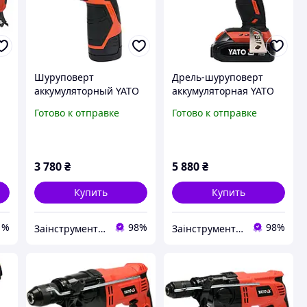
Шуруповерт
Дрель-шуруповерт
аккумуляторный YATO
аккумуляторная YATO
12 В 30 Нм 1300 об/мин
42 Нм 2000 об/мин (YT-
Готово к отправке
Готово к отправке
(YT-82901)
82794)
3 780
₴
5 880
₴
Купить
Купить
1%
98%
98%
Заінструментом
Заінструментом