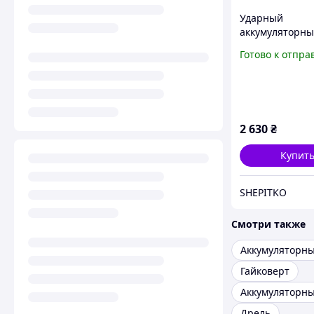
Ударный
аккумуляторн
шуруповерт дл
Готово к отпра
труднодоступн
18В, без батар
YT-82799
2 630
₴
Купит
SHEPITKO
Смотри также
Гайковерт
Дрель