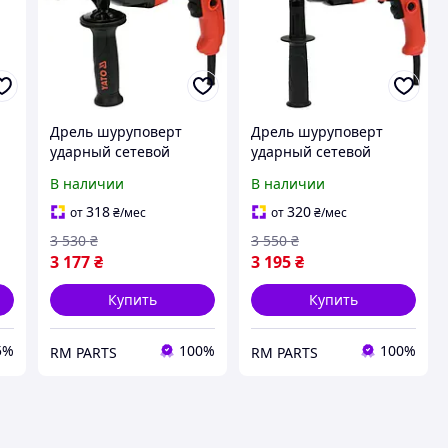
Дрель шуруповерт
Дрель шуруповерт
ударный сетевой
ударный сетевой
двухскоростной
двухскоростной
В наличии
В наличии
самозажимной
самозажимной
металлический патрон
металлический патрон
318
320
от
₴
/мес
от
₴
/мес
13 мм 850 Вт YATO (YT-
13 мм 1050 Вт YATO YT-
3 530
₴
3 550
₴
82037)
82044
3 177
₴
3 195
₴
Купить
Купить
5%
100%
100%
RM PARTS
RM PARTS