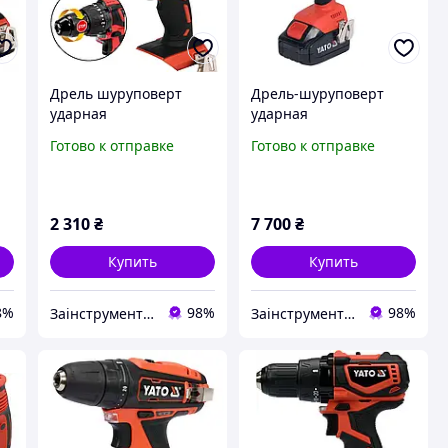
Дрель шуруповерт
Дрель-шуруповерт
ударная
ударная
аккумуляторная YATO
аккумуляторная YATO
Готово к отправке
Готово к отправке
-
18 В 40 Нм 1650 об/мин
18 В 75 Нм + 2АКБ (YT-
(YT-82787)
82791)
2 310
₴
7 700
₴
Купить
Купить
8%
98%
98%
Заінструментом
Заінструментом