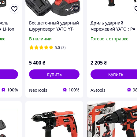
рель
Бесщеточный ударный
Дриль ударний
 Li-Ion
шуруповерт YATO YT-
мережевий YATO : P=
82798 18 В 230 Нм
710 Вт, самозатискни
вке
В наличии
Готово к отправке
Нм, 2
патрон Ø 13 мм [5/12
 13 мм
5.0
(3)
5 400
₴
2 205
₴
ь
Купить
Купить
100%
100%
9
NexTools
AStools