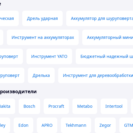
е
ческая
Дрель ударная
Аккумулятор для шуруповерта
Инструмент на аккумуляторах
Аккумуляторный мин
руповерт
Инструмент YATO
Бюджетный надежный ш
руповерт
Дрелька
Инструмент для деревообработк
производители
akita
Bosch
Procraft
Metabo
Intertool
ley
Edon
APRO
Tekhmann
Zegor
GT