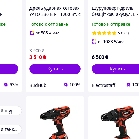
Дрель ударная сетевая
Шуруповерт-дриль
ый
YATO 230 B P= 1200 Вт, с
безщітков. акумул. Li-
я
самозажимным
Ion YATO: U= 18 В,
вке
Готово к отправке
Готово к отправке
ых мест
металлическим
3АГод, крутн.мом.- 75
еи, YATO
патроном для сверл Ø
Нм, патр Ø=1.5-13 мм
585
от
₴
/мес
5.0
(1)
16 м
1083
от
₴
/мес
3 900
₴
3 510
₴
6 500
₴
ь
Купить
Купить
93%
100%
10
BudHub
Electrostaff
Аккумуляторный шуруповерт
Аккумуляторный гайковерты