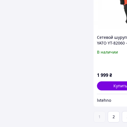
Сетевой шуруп
YATO YT-82060 
Мощность 40 Н
В наличии
бескомпромис
надежность
1 999
₴
Купит
lvtehno
1
2