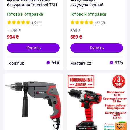
безударная Intertool TSH
аккумуляторный
WT-0115 500 Вт
INTERTOOL DT-0310, Li-
Готово к отправке
Готово к отправке
Ion, 12В, 30 Нм, 1
аккумулятор 1,3 Ач,
5.0
(2)
5.0
(2)
быстрозажимной патрон
1 499
₴
899
₴
964
₴
689
₴
Купить
Купить
94%
97%
Toolshub
MasterHoz