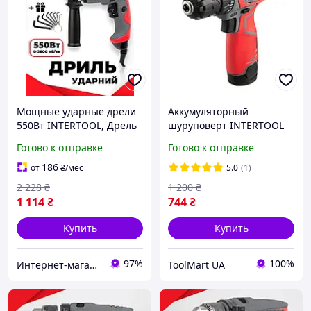
Мощные ударные дрели
Аккумуляторный
550Вт INTERTOOL, Дрель
шуруповерт INTERTOOL
с регулировкой оборотов,
DT-0310
Готово к отправке
Готово к отправке
Ударные дрели для дома,
Готово к отправке
186
от
₴
/мес
5.0
(1)
2 228
₴
1 200
₴
1 114
₴
744
₴
Купить
Купить
97%
100%
Интернет-магазин "АТМ"
ToolMart UA