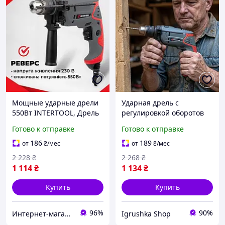
Мощные ударные дрели
Ударная дрель с
550Вт INTERTOOL, Дрель
регулировкой оборотов
с регулировкой оборотов,
550Вт INTERTOOL,
Готово к отправке
Готово к отправке
Ударные дрели для дом
Ударная электродрель,
Доставка по Украине
Дрель ударная с
186
189
от
₴
/мес
от
₴
/мес
быстрозажимным
2 228
₴
2 268
₴
патроном, RYH
1 114
₴
1 134
₴
Купить
Купить
96%
90%
Интернет-магазин "Little Sam"
Igrushka Shop