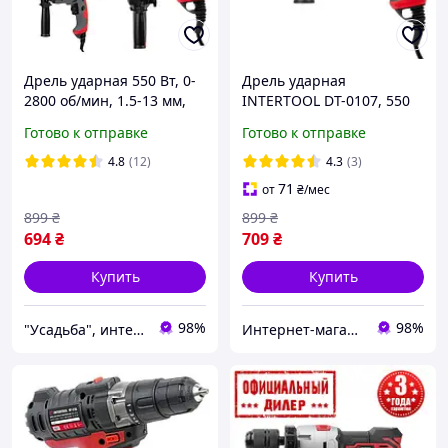
Дрель ударная 550 Вт, 0-
Дрель ударная
2800 об/мин, 1.5-13 мм,
INTERTOOL DT-0107, 550
реверс, плавная
Вт, 0-2800 об/мин, 1.5-13
Готово к отправке
Готово к отправке
регулировка INTERTOOL
мм, реверс, плавная
DT-0107
регулировка
4.8
(12)
4.3
(3)
71
от
₴
/мес
899
₴
899
₴
694
₴
709
₴
Купить
Купить
98%
98%
"Усадьба", интернет-магазин
Интернет-магазин электрооборудования ALT-SHOP