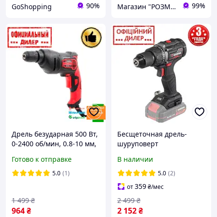
90%
99%
GoShopping
Магазин "РОЗМАРИН"
Дрель безударная 500 Вт,
Бесщеточная дрель-
0-2400 об/мин, 0.8-10 мм,
шуруповерт
быстрозажимной патрон
аккумуляторная Intertool
Готово к отправке
В наличии
Intertool YLP WT-0115
STP WT-9360 (Без АКБ и
ЗУ, 20 В, 60 Нм, 2 скорости
5.0
(1)
5.0
(2)
)
359
от
₴
/мес
1 499
₴
2 499
₴
964
₴
2 152
₴