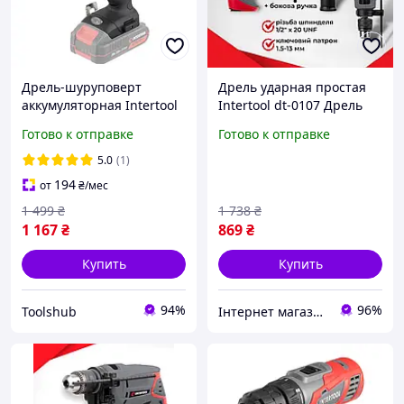
Дрель-шуруповерт
Дрель ударная простая
аккумуляторная Intertool
Intertool dt-0107 Дрель
TSH WT-9351 (20 В, 50 Nm,
ручной строительный с
Готово к отправке
Готово к отправке
0-450/0-1700 об/мин, 2-13
реверсом, Мощная
мм, без ЗУ и
электродрель бытовая
5.0
(1)
ВАУ
194
от
₴
/мес
1 499
₴
1 738
₴
1 167
₴
869
₴
Купить
Купить
94%
96%
Toolshub
Інтернет магазин WOWShop