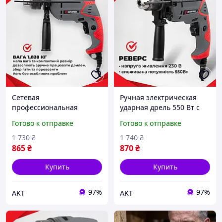
Сетевая
Ручная электрическая
профессиональная
ударная дрель 550 Вт с
ударная дрель Intertool dt
плавной регулировкой,
Готово к отправке
Готово к отправке
0107 500вт с плавной
Компактная бытовая
регулировкой, Дрель для
дрель с ручкой
1 730
₴
1 740
₴
дома
865
₴
870
₴
Купить
Купить
97%
97%
AKT
AKT