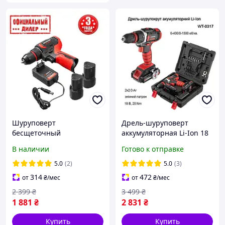
Шуруповерт
Дрель-шуруповерт
бесщеточный
аккумуляторная Li-Ion 18
аккумуляторный
В, 25 Nm, 0-1500 об/мин,
В наличии
Готово к отправке
INTERTOOL stp WT-0322
2x2.0 Ач, съемный
Li-Ion, 12В
патрон INTERTOOL WT-
5.0
(2)
5.0
(3)
0317
314
472
от
₴
/мес
от
₴
/мес
2 399
₴
3 499
₴
1 881
₴
2 831
₴
Купить
Купить