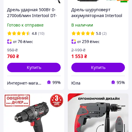
Дрель ударная 500Вт 0-
Дрель-шуруповерт
2700об/мин Intertool DT-
аккумуляторная Intertool
0107
YLP WT-0313 (18 В, 1.3 А/ч,
Готово к отправке
В наличии
двухскоростной)
4.8
(10)
5.0
(2)
76
259
от
₴
/мес
от
₴
/мес
950
₴
2 199
₴
760
₴
1 553
₴
Купить
Купить
99%
95%
Интернет-магазин "Willoas"
Юла