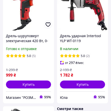
Дрель-шуруповерт
Дрель ударная Intertool
электрическая 420 Вт, 0-
YLP WT-0119
500/0-1800 об/мин, 0.8-10
Готово к отправке
В наличии
мм, макс. момент 20 Нм
INTERTOOL WT-0104
5.0
(5)
5.0
(2)
297
от
₴
/мес
1 299
₴
2 199
₴
999
₴
1 782
₴
Купить
Купить
99%
95%
Магазин "РОЗМАРИН"
Юла
Смотри также