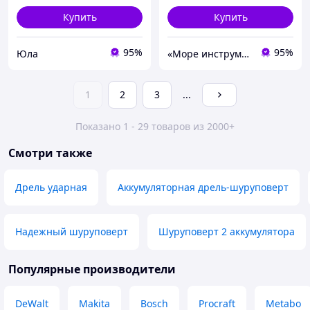
Купить
Купить
95%
95%
Юла
«Море инструментов»
1
2
3
...
Показано 1 - 29 товаров из 2000+
Смотри также
Дрель ударная
Аккумуляторная дрель-шуруповерт
Надежный шуруповерт
Шуруповерт 2 аккумулятора
Популярные производители
DeWalt
Makita
Bosch
Procraft
Metabo