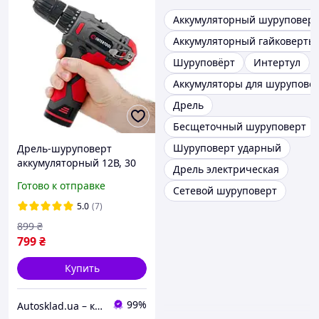
Аккумуляторный шуруповерт
Аккумуляторный гайковерты
Шуруповёрт
Интертул
Аккумуляторы для шурупове
Дрель
Бесщеточный шуруповерт
Шуруповерт ударный
Дрель-шуруповерт
аккумуляторный 12В, 30
Дрель электрическая
Нм, 0-350/0-1300 об/мин,
Готово к отправке
Сетевой шуруповерт
Li-Ion INTERTOOL DT-0310
5.0
(7)
899
₴
799
₴
Купить
99%
Autosklad.ua – краски, автоэмали, герметики, лаки, наборы инструментов, компрессоры