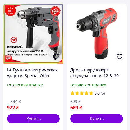
LA Ручная электрическая
Дрель-шуруповерт
ударная Special Offer
аккумуляторная 12 В, 30
дрель 550 Вт с плавной
Нм, 0-350/0-1300 об/мин,
Готово к отправке
Готово к отправке
регулировкой для
0.8-10 мм, Li-Ion, 1.3 Ач
домашнего исполь
INTERTOOL DT-0310
5.0
(5)
PAR17OK
1 844
₴
899
₴
922
₴
689
₴
Купить
Купить