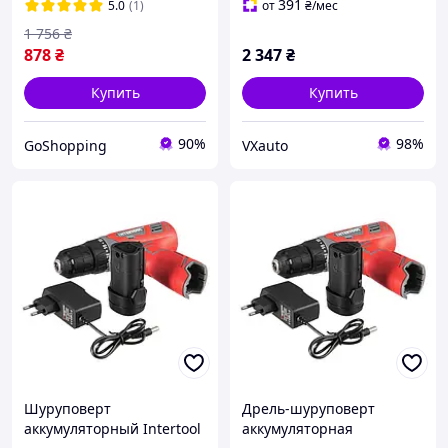
Intertool dt-0107 550вт
двигателем,без ЗУ и АКБ)
391
5.0
(1)
от
₴
/мес
1 756
₴
878
₴
2 347
₴
Купить
Купить
90%
98%
GoShopping
VXauto
Шуруповерт
Дрель-шуруповерт
аккумуляторный Intertool
аккумуляторная