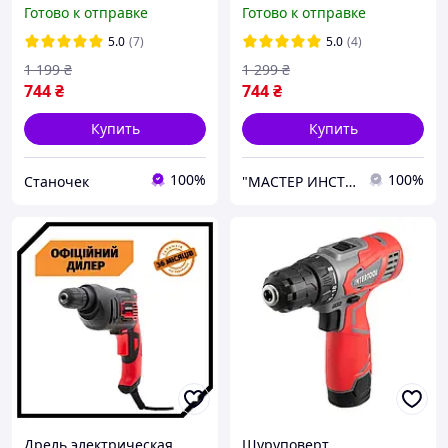
DT-0310
INTERTOOL DT-0310
Готово к отправке
Готово к отправке
5.0
(7)
5.0
(4)
1 199
₴
1 299
₴
744
₴
744
₴
Купить
Купить
100%
100%
Станочек
"МАСТЕР ИНСТРУМЕНТ" - мастер в области инструмента
Дрель электрическая
Шуруповерт