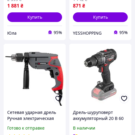
1 881
₴
871
₴
Купить
Купить
95%
95%
Юла
YESSHOPPING
Сетевая ударная дрель
Дрель-шуруповерт
Ручная электрическая
аккумуляторный 20 В 60
для дома, Мощные
Нм 0-500/0-2000об/мин
Готово к отправке
В наличии
ударные дрели модель
Intertool (с безщет.