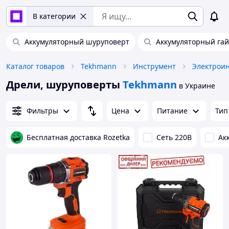
В категории
Аккумуляторный шуруповерт
Аккумуляторный га
Каталог товаров
Tekhmann
Инструмент
Электрои
Дрели, шуруповерты
Tekhmann
в Украине
Фильтры
Цена
Питание
Тип
Бесплатная доставка Rozetka
Сеть 220В
Ак