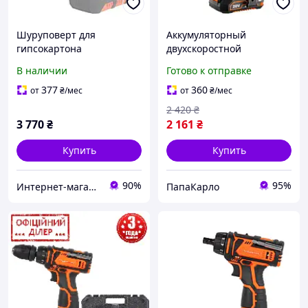
Шуруповерт для
Аккумуляторный
гипсокартона
двухскоростной
аккумуляторный
шуруповерт Tekhmann
В наличии
Готово к отправке
Tekhmann TCW-6.35/i20
PAK TCD-35/i20 KIT (1 акб
BS Шуруповерт для
2 Ач, ЗУ) для дома
377
360
от
₴
/мес
от
₴
/мес
монтажа гипсокартона
2 420
₴
3 770
₴
2 161
₴
Купить
Купить
90%
95%
Интернет-магазин "inGarden"
ПапаКарло