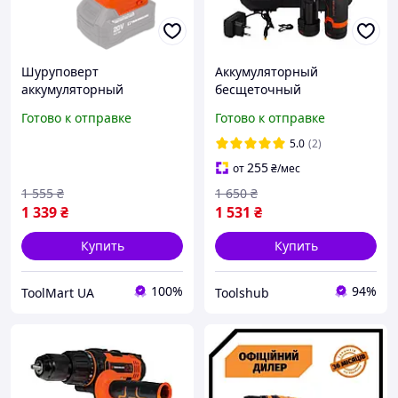
Шуруповерт
Аккумуляторный
аккумуляторный
бесщеточный
Tekhmann TCID-70 BL
шуруповерт TEKHMANN
Готово к отправке
Готово к отправке
TekPower (без АКБ и ЗУ)
TSH TCD-12/2 Li BL (2 АКБ
1.5 Ач, кейс, 45 Нм, 12 В,
5.0
(2)
ЗУ)
255
от
₴
/мес
1 555
₴
1 650
₴
1 339
₴
1 531
₴
Купить
Купить
100%
94%
ToolMart UA
Toolshub