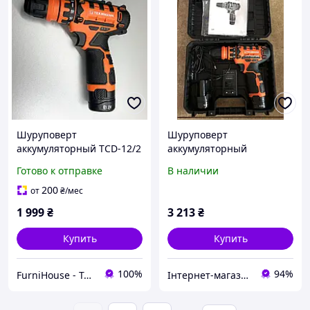
Шуруповерт
Шуруповерт
аккумуляторный TCD-12/2
аккумуляторный
DFR для дома, цеха,
TEKHMANN TCD-12/2 DFR
Готово к отправке
В наличии
шуруповерт со сменным
со съемным патроном и
патроном Tekhmann
запасным аккумулятором
200
от
₴
/мес
ГАРАНТИЯ 3 ГОДА!
1 999
₴
3 213
₴
Купить
Купить
100%
94%
FurniHouse - Товары для дома и сада
Інтернет-магазин idea-shop пропонує шкіряні ремені, гаманці та аксесуари для щоденного використання.