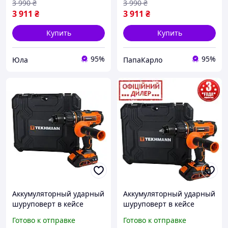
3 990
₴
3 990
₴
3 911
₴
3 911
₴
Купить
Купить
95%
95%
Юла
ПапаКарло
Аккумуляторный ударный
Аккумуляторный ударный
шуруповерт в кейсе
шуруповерт в кейсе
Tekhmann INT TCD-60/i20
Tekhmann GRT TCD-60/i20
Готово к отправке
Готово к отправке
kit (20 В, 2 А/ч,
kit (20 В, 2 А/ч,