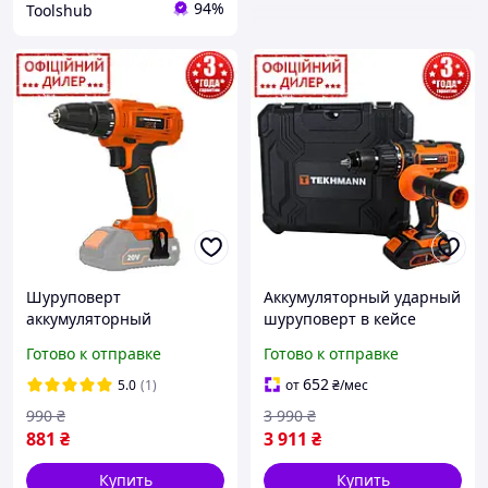
94%
Toolshub
Шуруповерт
Аккумуляторный ударный
аккумуляторный
шуруповерт в кейсе
Tekhmann TSH TCD-30/i20
Tekhmann STP TCD-60/i20
Готово к отправке
Готово к отправке
(Без АКБ и ЗУ, 20 В, 23 Нм)
kit (20 В, 2 А/ч,
для дома дачи
двухскоростной)
652
5.0
(1)
от
₴
/мес
990
₴
3 990
₴
881
₴
3 911
₴
Купить
Купить