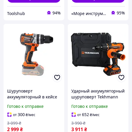
94%
95%
Toolshub
«Море инструментов»
Шуруповерт
Ударный аккумуляторный
аккумуляторный в кейсе
шуруповерт Tekhmann
TCD-65/i20 BS
TLT TCD-60/i20 kit (Кейс,
Готово к отправке
Готово к отправке
бесщеточный двигатель
20 В, 2 Ач, 2 скорости)
60Нм
300
652
от
₴
/мес
от
₴
/мес
3 099
₴
3 990
₴
2 999
₴
3 911
₴