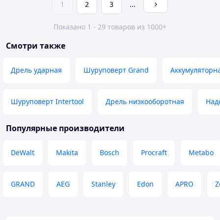
1
2
3
...
Показано 1 - 29 товаров из 1000+
Смотри также
Дрель ударная
Шуруповерт Grand
Аккумуляторн
Шуруповерт Intertool
Дрель низкооборотная
Над
Популярные производители
DeWalt
Makita
Bosch
Procraft
Metabo
GRAND
AEG
Stanley
Edon
APRO
Z