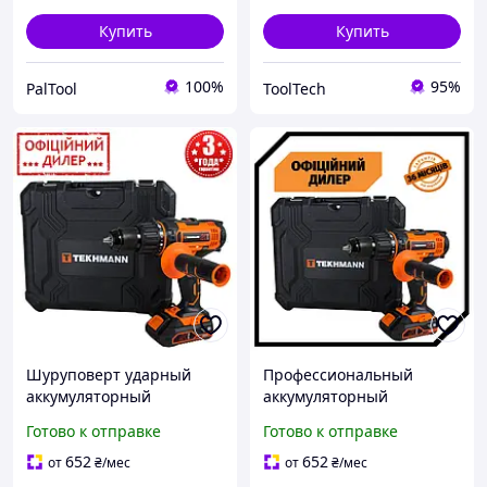
Купить
Купить
100%
95%
PalTool
ToolTech
Шуруповерт ударный
Профессиональный
аккумуляторный
аккумуляторный
Tekhmann YLP TCD-60/i20
шуруповерт ударный
Готово к отправке
Готово к отправке
kit (20 В, 2 А/ч,
Tekhmann PAK TCD-60/i20
двухскоростной)
kit (20 В, 2 А/ч,
652
652
от
₴
/мес
от
₴
/мес
двухскоростной)