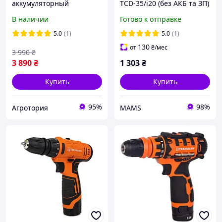
аккумуляторный
TCD-35/i20 (без АКБ та ЗП)
Tekhmann TCD-60/i20 kit
(873404) (e523747)
В наличии
Готово к отправке
(функция удара, 60 Нм, +
АКБ 2 А/ч, + кейс)
5.0
(1)
5.0
(1)
130
от
₴
/мес
3 990
₴
3 890
₴
1 303
₴
Купить
Купить
95%
98%
Агротория
MAMS