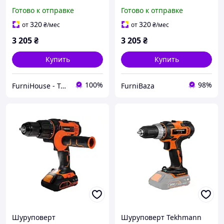
KIT с набором
TEKHMANN TCD-12/2 BS
Готово к отправке
Готово к отправке
инструментов с
KIT с набором для
подсветкой TEKHMANN
сверления, монтажа и
320
320
от
₴
/мес
от
₴
/мес
сборки мебели
3 205
₴
3 205
₴
Купить
Купить
100%
98%
FurniHouse - Товары для дома и сада
FurniBaza
Шуруповерт
Шуруповерт Tekhmann