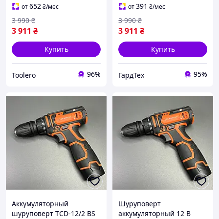
двухскоростной)
двухскоростной)
652
391
от
₴
/мес
от
₴
/мес
3 990
₴
3 990
₴
3 911
₴
3 911
₴
Купить
Купить
96%
95%
Toolero
ГардТех
Аккумуляторный
Шуруповерт
шуруповерт TCD-12/2 BS
аккумуляторный 12 В