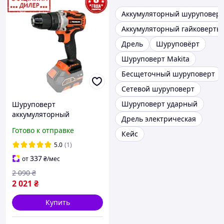
Аккумуляторный шуруповерт
Аккумуляторный гайковерты
Дрель
Шуруповёрт
Шуруповерт Makita
Бесщеточный шуруповерт
Сетевой шуруповерт
Шуруповерт ударный
Шуруповерт
аккумуляторный
Дрель электрическая
Tekhmann TSH TCD-50/i20
Готово к отправке
Кейс
BS (Без АКБ и ЗУ, 20 В, 50
Нм, 2 скорости)
5.0
(1)
Шуруповерт
337
от
₴
/мес
2 090
₴
2 021
₴
Купить