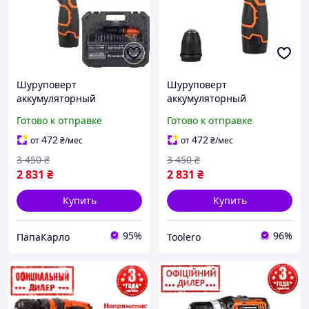
Шуруповерт
Шуруповерт
аккумуляторный
аккумуляторный
Tekhmann PAK TCD-12 S2
Tekhmann INT TCD-12 S2
Готово к отправке
Готово к отправке
BS KIT(12 В, 2 А/ч,
BS KIT(12 В, 2 А/ч,
двухскоростной)
двухскоростной)
472
472
от
₴
/мес
от
₴
/мес
3 450
₴
3 450
₴
2 831
₴
2 831
₴
Купить
Купить
95%
96%
ПапаКарло
Toolero