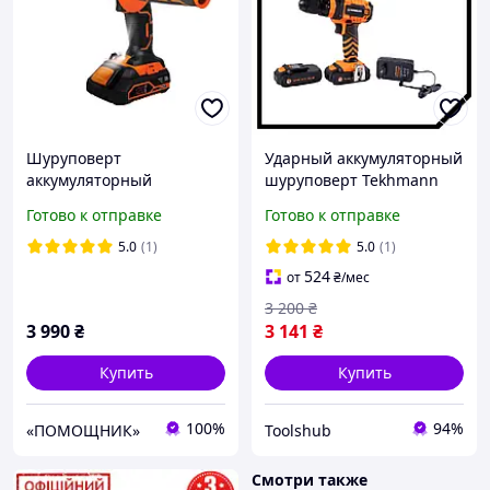
Шуруповерт
Ударный аккумуляторный
аккумуляторный
шуруповерт Tekhmann
Tekhmann TCD-60/i20 kit
TSH TCD-18 LI 2.0 (18 В, 2
Готово к отправке
Готово к отправке
А/ч, двухскоростной) Топ
3776563
5.0
(1)
5.0
(1)
524
от
₴
/мес
3 200
₴
3 990
₴
3 141
₴
Купить
Купить
100%
94%
«ПОМОЩНИК»
Toolshub
Смотри также