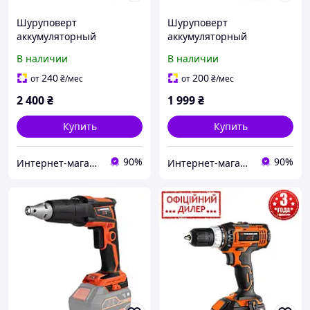
Шуруповерт
Шуруповерт
аккумуляторный
аккумуляторный
Tekhmann TCD-12 QC Li
Tekhmann TCD-12/2 DFR
В наличии
В наличии
v2.0 Шуруповерт для
Аккумуляторный бытовой
монтажных работ
шуруповерт
240
200
от
₴
/мес
от
₴
/мес
2 400
₴
1 999
₴
Купить
Купить
90%
90%
Интернет-магазин "inGarden"
Интернет-магазин "inGarden"