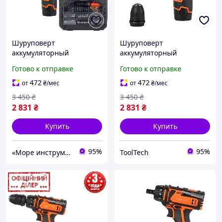
Шуруповерт
Шуруповерт
аккумуляторный
аккумуляторный
Tekhmann STP TCD-12 S2
Tekhmann TLT TCD-12 S2
Готово к отправке
Готово к отправке
BS KIT(12 В, 2 А/ч,
BS KIT(12 В, 2 А/ч,
двухскоростной)
двухскоростной)
472
472
от
₴
/мес
от
₴
/мес
3 450
₴
3 450
₴
2 831
₴
2 831
₴
Купить
Купить
95%
95%
«Море инструментов»
ToolTech