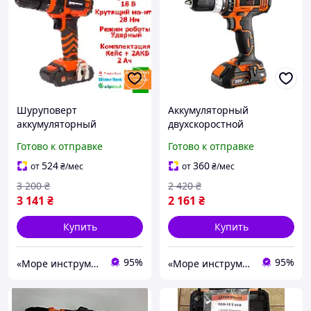
Шуруповерт
Аккумуляторный
аккумуляторный
двухскоростной
Tekhmann STP TCD-18 LI
шуруповерт Tekhmann
Готово к отправке
Готово к отправке
2.0 (18 В, 2 А/ч,
STP TCD-35/i20 KIT (1 акб 2
двухскоростной)
Ач, ЗУ) для дома
524
360
от
₴
/мес
от
₴
/мес
3 200
₴
2 420
₴
3 141
₴
2 161
₴
Купить
Купить
95%
95%
«Море инструментов»
«Море инструментов»