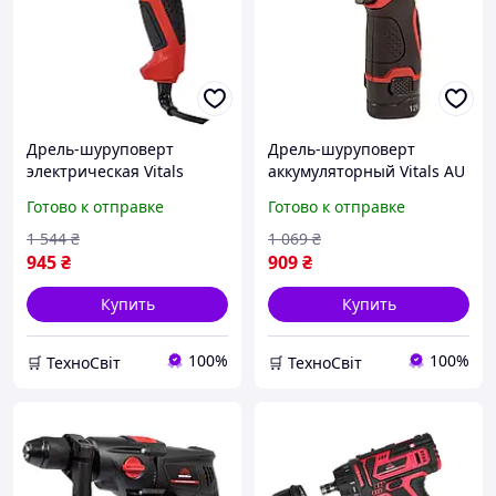
Дрель-шуруповерт
Дрель-шуруповерт
электрическая Vitals
аккумуляторный Vitals AU
Master Us 1023l
1221c Kit+
Готово к отправке
Готово к отправке
1 544
₴
1 069
₴
945
₴
909
₴
Купить
Купить
100%
100%
🛒 ТехноСвіт
🛒 ТехноСвіт