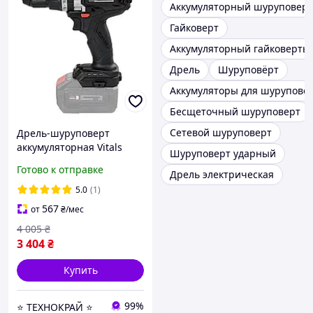
Аккумуляторный шуруповерт
Гайковерт
Аккумуляторный гайковерты
Дрель
Шуруповёрт
Аккумуляторы для шурупове
Бесщеточный шуруповерт
Сетевой шуруповерт
Дрель-шуруповерт
аккумуляторная Vitals
Шуруповерт ударный
Professional AU 1870 BS
Готово к отправке
Дрель электрическая
SmartLine+
5.0
(1)
567
от
₴
/мес
4 005
₴
3 404
₴
Купить
99%
⭐ ТЕХНОКРАЙ ⭐