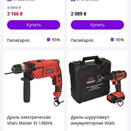
3 869
₴
3 166
₴
2 089
₴
Купить
Купить
95%
95%
ПапаКарло
ПапаКарло
Дрель электрическая
Дрель-шуруповерт
Vitals Master Et 1380HL
аккумуляторная Vitals
Master AU 1825 Kit