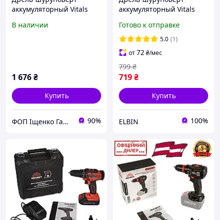
аккумуляторный Vitals
аккумуляторный Vitals
Professional AU 1840 BSQC
Master AU 1232c BL Kit
В наличии
Готово к отправке
SmartLine+
5.0
(1)
72
от
₴
/мес
799
₴
1 676
₴
719
₴
Купить
Купить
90%
100%
ФОП Іщенко Ганна Олександрівна
ELBIN