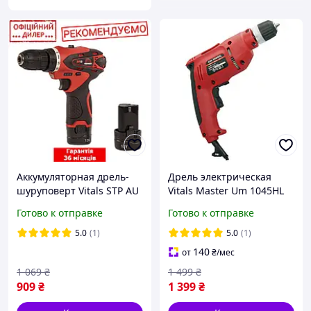
Аккумуляторная дрель-
Дрель электрическая
шуруповерт Vitals STP AU
Vitals Master Um 1045HL
1221c Kit+ (2 акб 1.5 Ач и
Готово к отправке
Готово к отправке
ЗУ, 12 В, 21 Нм, 2
скорости) для дома
5.0
(1)
5.0
(1)
140
от
₴
/мес
1 069
₴
1 499
₴
909
₴
1 399
₴