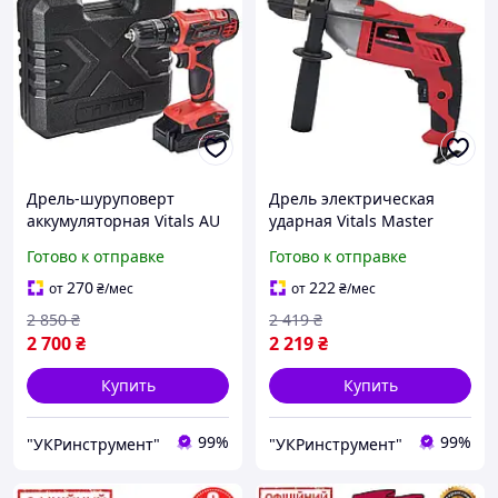
Дрель-шуруповерт
Дрель электрическая
аккумуляторная Vitals AU
ударная Vitals Master
14/2KP
1395GNak
Готово к отправке
Готово к отправке
270
222
от
₴
/мес
от
₴
/мес
2 850
₴
2 419
₴
2 700
₴
2 219
₴
Купить
Купить
99%
99%
"УКРинструмент"
"УКРинструмент"