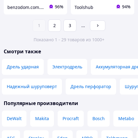
96%
94%
benzodom.com.ua
Toolshub
1
2
3
...
Показано 1 - 29 товаров из 1000+
Смотри также
Дрель ударная
Электродрель
Аккумуляторная др
Надежный шуруповерт
Дрель перфоратор
Шуруп
Популярные производители
DeWalt
Makita
Procraft
Bosch
Metabo