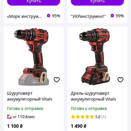
Купить
Купить
95%
99%
«Море инструментов»
"УКРинструмент"
Шуруповерт
Дрель-шуруповерт
аккумуляторный Vitals
аккумуляторный Vitals
Master AU 1832c BL без
M18 Master AU 1832c BL
Готово к отправке
Готово к отправке
акб
Kit (С АКБ и ЗУ)
110
от
₴
/мес
5.0
(1)
1 100
₴
1 490
₴