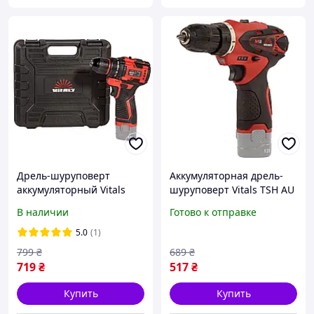
Дрель-шуруповерт
Аккумуляторная дрель-
аккумуляторный Vitals
шуруповерт Vitals TSH AU
Master AU 1232c BL, 12 В,
1221c (Без АКБ и ЗУ, 12 В,
В наличии
Готово к отправке
бесщеточный двигатель,
21 Нм, 2 скорости) для
32 Нм, кейс (без АКБ и ЗУ)
дома
5.0
(1)
799
₴
689
₴
719
₴
517
₴
Купить
Купить