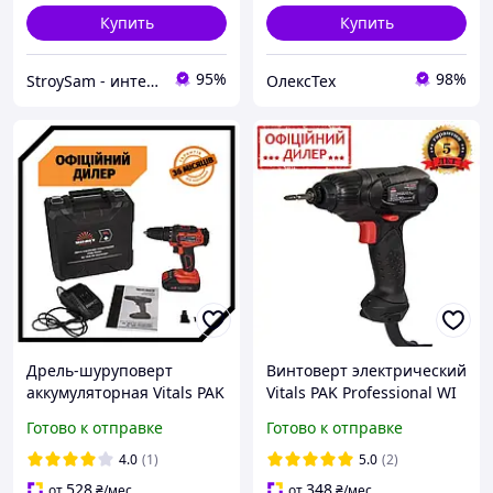
Купить
Купить
95%
98%
StroySam - интернет магазин инструментов
ОлексТех
Дрель-шуруповерт
Винтоверт электрический
аккумуляторная Vitals PAK
Vitals PAK Professional WI
Master AU 1825 Kit
1423il (230 Вт, 100 Нм, HEX
Готово к отправке
Готово к отправке
SmartLine+ (18В, 2 Ач, 25
1/4") для дома и дачи
Нм) для дачи, для дома
4.0
(1)
5.0
(2)
528
348
от
₴
/мес
от
₴
/мес