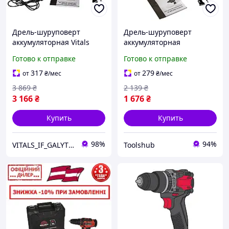
Дрель-шуруповерт
Дрель-шуруповерт
аккумуляторная Vitals
аккумуляторная
Master AU 1825 Kit
бесщеточная Vitals TSH
Готово к отправке
Готово к отправке
SmartLine+
Professional AU 1840 BSQC
SmartLine+ (Без АКБ и З40
317
279
от
₴
/мес
от
₴
/мес
Нм)
3 869
₴
2 139
₴
3 166
₴
1 676
₴
Купить
Купить
98%
94%
VITALS_IF_GALYTSKA
Toolshub