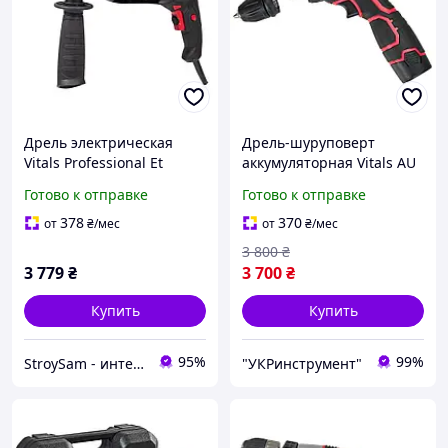
Дрель электрическая
Дрель-шуруповерт
Vitals Professional Et
аккумуляторная Vitals AU
2105YEadk
12/2KP QC
Готово к отправке
Готово к отправке
378
370
от
₴
/мес
от
₴
/мес
3 800
₴
3 779
₴
3 700
₴
Купить
Купить
95%
99%
StroySam - интернет магазин инструментов
"УКРинструмент"