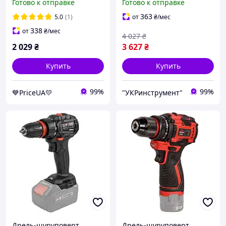
Готово к отправке
Готово к отправке
SmartLine+
363
5.0
(1)
от
₴
/мес
338
от
₴
/мес
4 027
₴
2 029
₴
3 627
₴
Купить
Купить
99%
99%
💙PriceUA💛
"УКРинструмент"
Дрель-шуруповерт
Дрель-шуруповерт