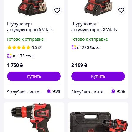
Шуруповерт
Шуруповерт
аккумуляторный Vitals
аккумуляторный Vitals
Master AU 1832c BL Kit
Master AU 1832c BL Kit+
Готово к отправке
Готово к отправке
220
5.0
(2)
от
₴
/мес
175
от
₴
/мес
1 750
₴
2 199
₴
Купить
Купить
95%
95%
StroySam - интернет магазин инструментов
StroySam - интернет магазин инструментов