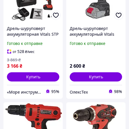
Дрель-шуруповерт
Дрель-шуруповерт
аккумуляторная Vitals STP
аккумуляторный Vitals
Master AU 1825 Kit
Professional AU 1875 BL
Готово к отправке
Готово к отправке
SmartLine+ (18В, 2 Ач, 25
SmartLine+ (Без АКБ и ЗУ)
Нм) для дачи, для дома
528
от
₴
/мес
3 869
₴
3 166
₴
2 600
₴
Купить
Купить
95%
98%
«Море инструментов»
ОлексТех