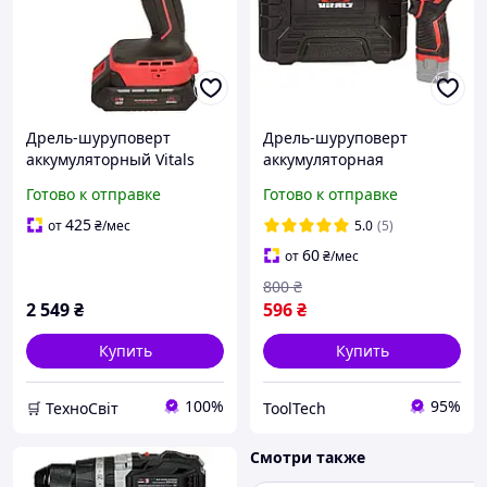
Дрель-шуруповерт
Дрель-шуруповерт
аккумуляторный Vitals
аккумуляторная
Master AU 1835aq BL Kit
бесщеточная Vitals
Готово к отправке
Готово к отправке
Master TLT AU 1232c BL
(Без АКБ и ЗУ, 12 В, 32 Нм,
425
от
₴
/мес
5.0
(5)
10 мм) для дома
60
от
₴
/мес
800
₴
2 549
₴
596
₴
Купить
Купить
100%
95%
🛒 ТехноСвіт
ToolTech
Смотри также