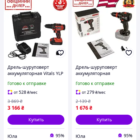
Дрель-шуруповерт
Дрель-шуруповерт
аккумуляторная Vitals YLP
аккумуляторная
Master AU 1825 Kit
бесщеточная Vitals YLP
Готово к отправке
Готово к отправке
SmartLine+ (18В, 2 Ач, 25
Professional AU 1840 BSQC
Нм) для дачи, для дома
SmartLine+ (Без АКБ и З40
528
279
от
₴
/мес
от
₴
/мес
Нм)
3 869
₴
2 139
₴
3 166
₴
1 676
₴
Купить
Купить
95%
95%
Юла
Юла