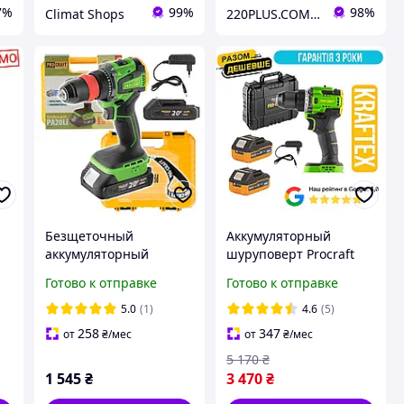
7%
99%
98%
Climat Shops
220PLUS.COM.UA
Безщеточный
Аккумуляторный
аккумуляторный
шуруповерт Procraft
шуруповерт Procraft
PA18LiH 2акб 4ah Turbo
Готово к отправке
Готово к отправке
PA20Li DFR кейс (1 АКБ,
и ЗУ 80Нм
,
2 А/ч)
Пластиковый кейс
5.0
(1)
4.6
(5)
258
347
от
₴
/мес
от
₴
/мес
5 170
₴
1 545
₴
3 470
₴