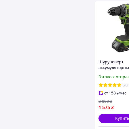
Шуруповерт
аккумуляторн
Procraft PA20Li
Готово к отпра
2Аг + ЗУ),
бесщеточный, 
5.0
металлический
158
от
₴
/мес
2 000
₴
1 575
₴
Купит