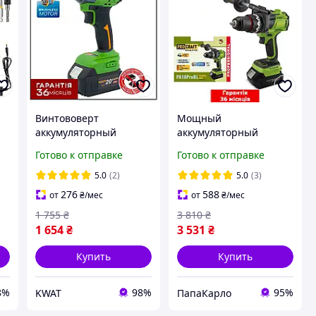
Винтововерт
Мощный
аккумуляторный
аккумуляторный
Procraft PS22
шуруповерт
Готово к отправке
Готово к отправке
безщеточный 230 Нм 4
бесщеточный Procraft
е
режима без АКБ и
PAK PA18ProBL (180 Нм,
5.0
(2)
5.0
(3)
зарядного устройства
1 АКБ 4Ач, ЗУ, Кейс)
276
588
от
₴
/мес
от
₴
/мес
1 755
₴
3 810
₴
1 654
₴
3 531
₴
Купить
Купить
8%
98%
95%
KWAT
ПапаКарло