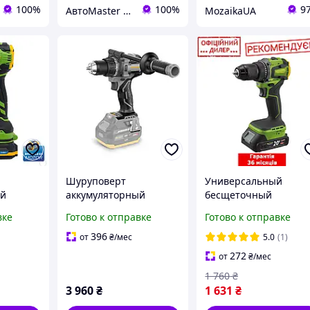
100%
100%
9
АвтоMaster - магазин
MozaikaUA
Шуруповерт
Универсальный
ый
аккумуляторный
бесщеточный
8 PRO
Procraft industrial
аккумуляторный
вке
Готово к отправке
Готово к отправке
CD20C без АКБ и ЗУ
шуруповерт Procraft
PAK PA20Li (1 акб 2 Ач
396
от
₴
/мес
5.0
(1)
ЗУ, Кейс, 50 Нм)
272
от
₴
/мес
1 760
₴
3 960
₴
1 631
₴