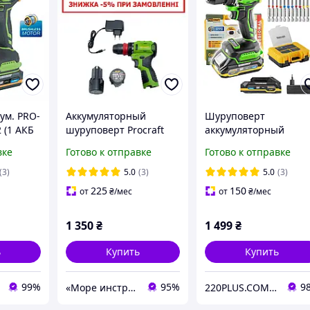
ум. PRO-
Аккумуляторный
Шуруповерт
 (1 АКБ
шуруповерт Procraft
аккумуляторный
точный
STP PA12Pro DFR (2
Procraft PA18Pro с
вке
Готово к отправке
Готово к отправке
ЕКТЕ
скорости, метал.
набором бит
патрон, 2 акб 2 Ач,
бесщеточный в кейс
(3)
5.0
(3)
5.0
(3)
Кейс) для дома
(1 АКБ, 2 А/ч)
225
150
от
₴
/мес
от
₴
/мес
1 350
₴
1 499
₴
ь
Купить
Купить
99%
95%
9
«Море инструментов»
220PLUS.COM.UA