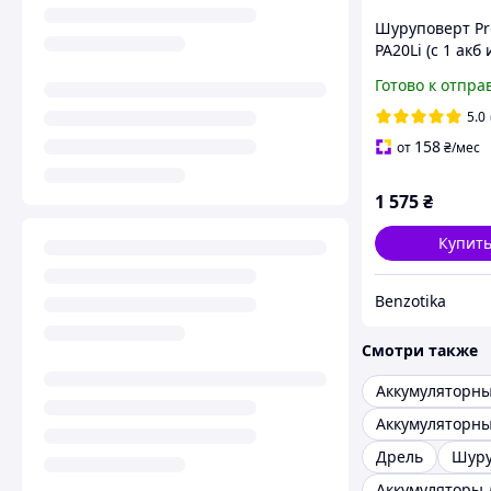
Шуруповерт Pr
PA20Li (с 1 акб 
Готово к отпра
5.0
158
от
₴
/мес
1 575
₴
Купит
Benzotika
Смотри также
Дрель
Шуру