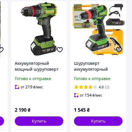
Аккумуляторный
Шуруповерт
мощный шуруповерт
аккумуляторный
Procraft PA18LiH DFR (1
Procraft PA20Li DFR
Готово к отправке
Готово к отправке
ез
АКБ 2А и ЗУ) для дома
бесщеточный в кейсе
удобный с
(1 АКБ, 2 А/ч)
219
от
₴
/мес
4.0
(2)
он
быстросъемным
154
от
₴
/мес
патроном с ударом
2 190
₴
1 545
₴
Купить
Купить