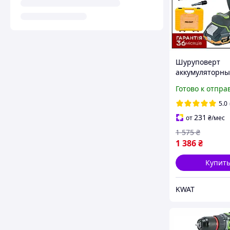
Шуруповерт
аккумуляторн
Procraft PA18Pr
Готово к отпра
бесщеточный 
TURBO 20 В 2 А
5.0
набор бит
231
от
₴
/мес
1 575
₴
1 386
₴
Купит
KWAT