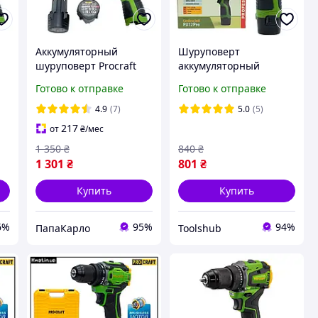
Аккумуляторный
Шуруповерт
шуруповерт Procraft
аккумуляторный
PAK PA12Pro DFR (2
Procraft TSH PA12Pro (2
Готово к отправке
Готово к отправке
скорости, метал.
скорости,
патрон, 2 акб 2 Ач,
металлический патрон,
4.9
(7)
5.0
(5)
Кейс) для дома
1 акб 2 Ач, ЗУ) для дома
217
от
₴
/мес
1 350
₴
840
₴
1 301
₴
801
₴
Купить
Купить
6%
95%
94%
ПапаКарло
Toolshub