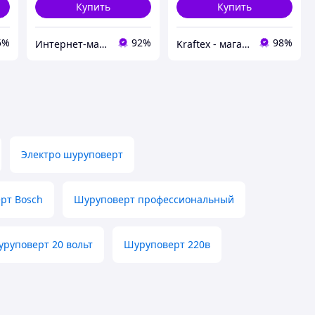
Купить
Купить
5%
92%
98%
Интернет-магазин GIGATOOLS
Kraftex - магазин обладнання та інструментів
Электро шуруповерт
рт Bosch
Шуруповерт профессиональный
руповерт 20 вольт
Шуруповерт 220в