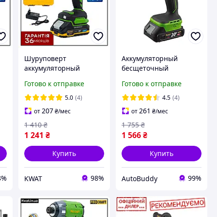
Шуруповерт
Аккумуляторный
аккумуляторный
бесщеточный
Procraft PA18Pro
шуруповерт Procraft
Готово к отправке
Готово к отправке
20
бесщеточный 30 Нм 20
PA20Li 20В 2.0Ач с
В 2.0 Ач ЗП
кейсом
5.0
(4)
4.5
(4)
207
261
от
₴
/мес
от
₴
/мес
1 410
₴
1 755
₴
1 241
₴
1 566
₴
Купить
Купить
8%
98%
99%
KWAT
AutoBuddy