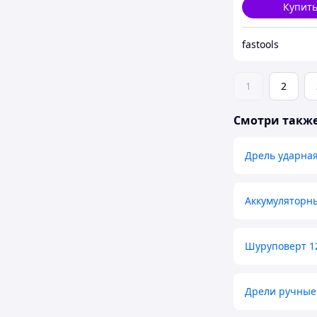
Купит
fastools
1
2
Смотри такж
Дрель ударна
Аккумуляторн
Шуруповерт 1
Дрели ручные