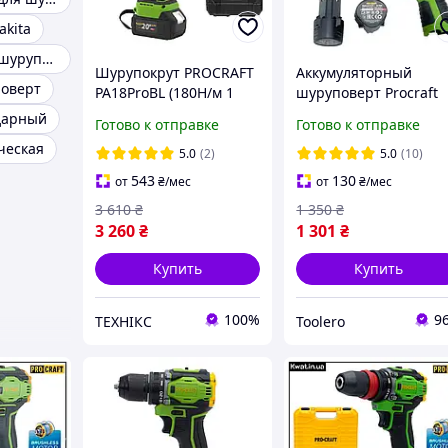
kita
Бесщеточный шуруповерт
Шурупокрут PROCRAFT
Аккумуляторный
поверт
PA18ProBL (180Н/м 1
шуруповерт Procraft
АКБ 4.0 AH)
INT PA12Pro DFR (2
дарный
Готово к отправке
Готово к отправке
скорости, метал.
ческая
патрон, 2 акб 2 Ач,
5.0
(2)
5.0
(10)
Кейс) для дома
543
130
от
₴
/мес
от
₴
/мес
3 610
₴
1 350
₴
3 260
₴
1 301
₴
Купить
Купить
100%
9
ТЕХНІКС
Toolero