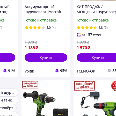
ocraft
Аккумуляторный
ХИТ ПРОДАЖ /
и зп)
шуруповерт Procraft
МОЩНЫЙ Шурупове
PA18C COMPACT (с 2
бесщеточный ProCraf
вке
Готово к отправке
Готово к отправке
АКБ и ЗУ)
PA-18 Pro DFR / 30 Нм 
1450 об/хв / 1 АКБ і ЗП
(1)
4.0
(4)
4.8
(5)
УСПЕЙ
157
от
₴
/мес
1 970
₴
1 970
₴
1 185
₴
1 570
₴
ь
Купить
Купить
91%
95%
8
Voltik
TCENO-OPT
Аккумуляторный шуруповерт
Аккумуляторный гайковерты
повёрт
Аккумуляторы для шуруповертов