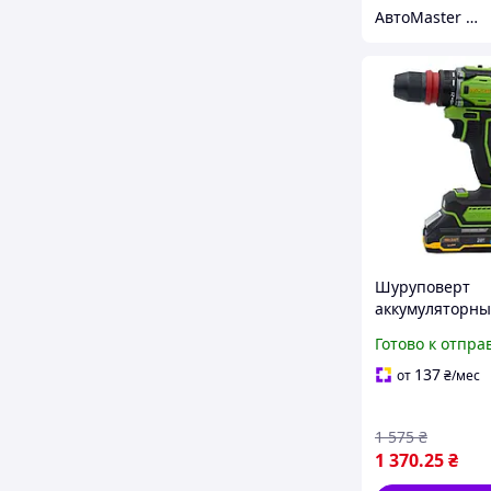
АвтоMaster - магазин
Шуруповерт
аккумуляторн
PROCRAFT PA-1
Готово к отпра
DFR 2Ач
137
от
₴
/мес
1 575
₴
1 370
.25
₴