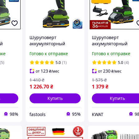
Шуруповерт
Шуруповерт
ый
аккумуляторный
аккумуляторный
o2
PROCRAFT PA-18 PRO
Procraft PA18Pro DFR
вке
Готово к отправке
Готово к отправке
АКБ
2Аг
безщеточный 30 Нм 
ч Кейс и
В 2 Ач Зарядное
(5)
5.0
(1)
5.0
(4)
устройство
123
230
от
₴
/мес
от
₴
/мес
1 410
₴
1 575
₴
1 226
.70
₴
1 379
₴
ь
Купить
Купить
98%
95%
9
fastools
KWAT