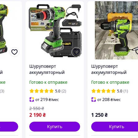
Шуруповерт
Шуруповерт
ый
аккумуляторный
аккумуляторный
 (1 АКБ
Procraft PA18LiH DFR
Procraft PA20Li 20В
вке
Готово к отправке
Готово к отправке
ударный 20В 2Аг с
50Нм бесщеточный б
50 Нм,
кейсом и зарядкой,
АКБ и ЗУ
(3)
5.0
(2)
5.0
(1)
 патрон
бесщеточный
металлический патр
219
208
от
₴
/мес
от
₴
/мес
шуруповерт
2 550
₴
2 190
₴
1 250
₴
ь
Купить
Купить