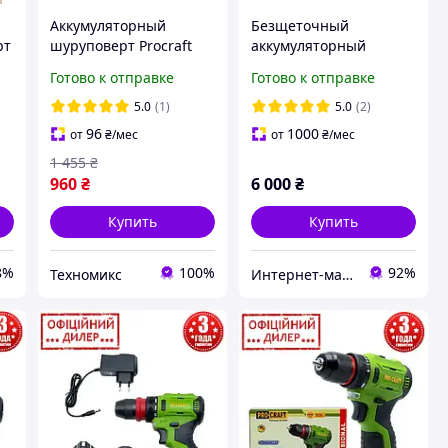
Аккумуляторный
Безщеточный
рт
шуруповерт Procraft
аккумуляторный
t
PA12BL, 12В,
шуруповерт 1 АКБ, 4 А/
Готово к отправке
Готово к отправке
/
бесщеточный, 30 Нм, 1
ч Procraft CD20B с
 /
АКБ и ЗУ, кейс
ударом в кейсе
5.0
(1)
5.0
(2)
96
1000
от
₴
/мес
от
₴
/мес
1 455
₴
960
₴
6 000
₴
Купить
Купить
8%
100%
92%
Техномикс
Интернет-магазин GIGATOOLS