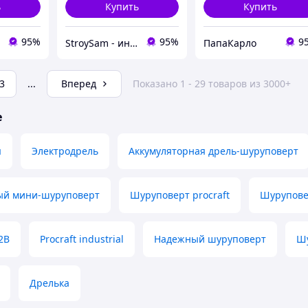
ь
Купить
Купить
95%
95%
9
StroySam - интернет магазин инструментов
ПапаКарло
3
...
Вперед
Показано 1 - 29 товаров из 3000+
е
я
Электродрель
Аккумуляторная дрель-шуруповерт
ый мини-шуруповерт
Шуруповерт procraft
Шурупове
2В
Procraft industrial
Надежный шуруповерт
Шу
Дрелька