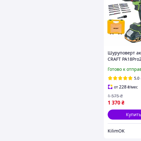
Шуруповерт ак
CRAFT PA18Pro2
TURBO) бесще
Готово к отпра
КЕЙС В КОМПЛ
НАБОР БИТ
5.0
228
от
₴
/мес
1 575
₴
1 370
₴
Купит
KilimOK