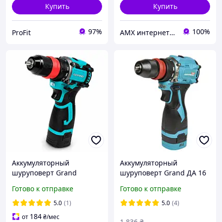
Купить
Купить
97%
100%
ProFit
AMX интернет-магазин инструмента
Аккумуляторный
Аккумуляторный
шуруповерт Grand
шуруповерт Grand ДА 16
ДА-16/45 DFR 16В, 2 АКБ
DFR BL
Готово к отправке
Готово к отправке
2Ач, DFR патрон, 45 Нм,
бесщеточный, кейс
5.0
(1)
5.0
(4)
184
от
₴
/мес
1 836
₴