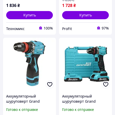
1 836
₴
1 728
₴
Купить
Купить
100%
97%
Техномикс
ProFit
Аккумуляторный
Аккумуляторный
шуруповерт Grand
шуруповерт Grand
ДА-16DFR BL 16В, 2 АКБ
ДА-20/2 BL PRO
Готово к отправке
Готово к отправке
2Ач, 45 Нм, DFR патрон,
(Бесщеточный)