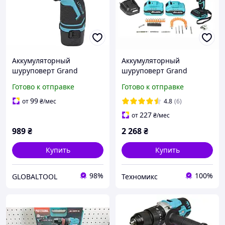
Аккумуляторный
Аккумуляторный
шуруповерт Grand
шуруповерт Grand
ДА-12Li
ДА-20/50 BL/DFR 20В
Готово к отправке
Готово к отправке
бесщеточный 50 Нм со
съемным патроном в
99
от
₴
/мес
4.8
(6)
кейсе
227
от
₴
/мес
989
₴
2 268
₴
Купить
Купить
98%
100%
GLOBALTOOL
Техномикс