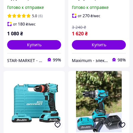
ДА-12Li/DFR (12В,
шуруповерт GRAND ДА-12
Готово к отправке
Готово к отправке
быстросъемный патрон,
DFR Мощный Дрель
2 аккум. 2 А/ч, КЕЙС,
шуруповерт ( съёмный
270
5.0
(6)
от
₴
/мес
ЧЕХИЯ)
патрон )
180
от
₴
/мес
3 240
₴
1 080
₴
1 620
₴
Купить
Купить
99%
98%
STAR-MARKET - аксессуары, товары для дома, сада, отдыха и туризма
Maximum - электрические и бензиновый инструмент