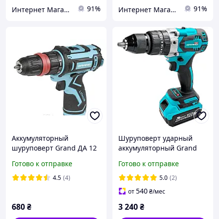
91%
91%
Интернет Магазин "StepShop"
Интернет Магазин "StepShop"
Аккумуляторный
Шуруповерт ударный
шуруповерт Grand ДА 12
аккумуляторный Grand
Li dfr без акб
ДА-20/13 UBL
Готово к отправке
Готово к отправке
(Бесщеточный 20В 4 А\ч)
4.5
(4)
5.0
(2)
540
от
₴
/мес
680
₴
3 240
₴