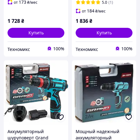
бесщеточный, кейс
173
от
₴
/мес
5.0
(1)
184
от
₴
/мес
1 728
₴
1 836
₴
Купить
Купить
100%
100%
Техномикс
Техномикс
Аккумуляторный
Мощный надежный
шуруповерт Grand
аккумуляторный