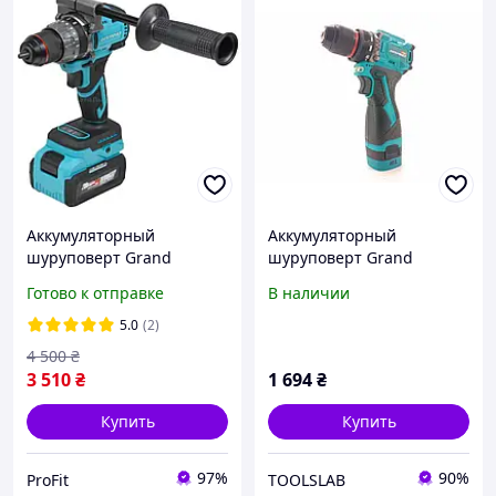
Аккумуляторный
Аккумуляторный
шуруповерт Grand
шуруповерт Grand
ДА-20/13 UBL HS-1
ДА-16Li BL battery 2025
Готово к отправке
В наличии
5.0
(2)
4 500
₴
3 510
₴
1 694
₴
Купить
Купить
97%
90%
ProFit
TOOLSLAB