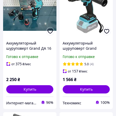
Аккумуляторный
Аккумуляторный
шуруповерт Grand ДА 16
шуруповерт Grand
DFR BL
ДА-20/13 UBL
Готово к отправке
Готово к отправке
(Бесщеточный, тушка)
375
от
₴
/мес
5.0
(4)
157
от
₴
/мес
2 250
₴
1 566
₴
Купить
Купить
96%
100%
Интернет-магазин "Mr.Tools"
Техномикс