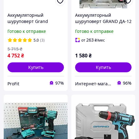
Аккумуляторный
Аккумуляторный
шуруповерт Grand
шуруповерт GRAND ДА-12
ДА-20/13 UBL HS
Li-Ion
Готово к отправке
Готово к отправке
263
5.0
(3)
от
₴
/мес
5 715
₴
4 752
₴
1 580
₴
Купить
Купить
97%
96%
ProFit
Интернет-магазин "Mr.Tools"