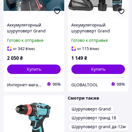
Аккумуляторный
Аккумуляторный
шуруповерт Grand
шуруповерт Grand
ДА-20/2 BL PRO
ДА-12Li/DFR
Готово к отправке
Готово к отправке
342
115
от
₴
/мес
от
₴
/мес
2 050
₴
1 149
₴
Купить
Купить
96%
98%
Интернет-магазин "Mr.Tools"
GLOBALTOOL
Смотри также
Шуруповерт Grand
Шуруповерт гранд 18
Шуруповерт grand да-12м