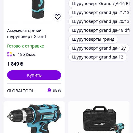
Шуруповерт Grand ДА-16 BL
Шуруповерт grand да 21/13
Шуруповерт grand да 20/13 u
Шуруповерт grand да-18 dfr
Аккумуляторный
шуруповерт Grand
Шуруповерты гранд
ДА-16/45 DFR
Готово к отправке
Шуруповерт grand да-12у
185
от
₴
/мес
Шуруповерт grand да 12
1 849
₴
Купить
98%
GLOBALTOOL