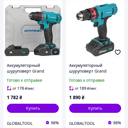
Аккумуляторный
Аккумуляторный
шуруповерт Grand
шуруповерт Grand
ДА-21Li
ДА-21U/Li
Готово к отправке
Готово к отправке
178
189
от
₴
/мес
от
₴
/мес
1 782
₴
1 890
₴
Купить
Купить
98%
98%
GLOBALTOOL
GLOBALTOOL