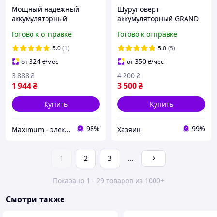
Мощный надежный
Шуруповерт
аккумуляторный
аккумуляторный GRAND
шуруповерт GRAND
ДА-20/13 UBL
Готово к отправке
Готово к отправке
ДА-20/2 DFR BL Мощный
(бесщеточный, ударный,
Дрель шуруповерт (
2 аккумулятора 4 Ач,
5.0
(1)
5.0
(5)
съёмный патрон )
кейс)
324
350
от
₴
/мес
от
₴
/мес
3 888
₴
4 200
₴
1 944
₴
3 500
₴
Купить
Купить
98%
99%
Maximum - электрические и бензиновый инструмент
Хазяин
1
2
3
...
Показано 1 - 29 товаров из 1000+
Смотри также