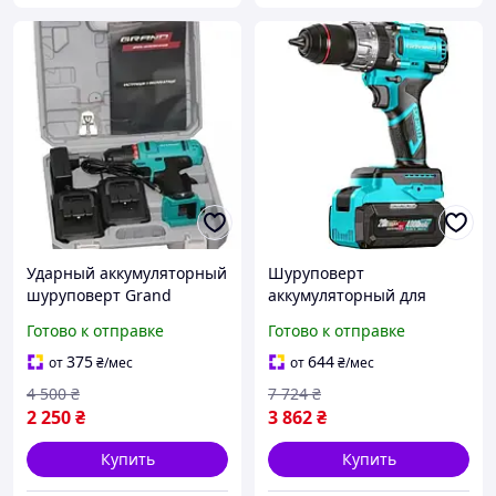
Ударный аккумуляторный
Шуруповерт
шуруповерт Grand
аккумуляторный для
(Чехия), Шуруповерт для
шурупов бесщеточный
Готово к отправке
Готово к отправке
работы, Хороший дрель
Grand (Чехия), Ударная
шуруповерт в кейсе, MTS
дрель шуруповерт
375
644
от
₴
/мес
от
₴
/мес
аккумуляторная, MTS
4 500
₴
7 724
₴
2 250
₴
3 862
₴
Купить
Купить