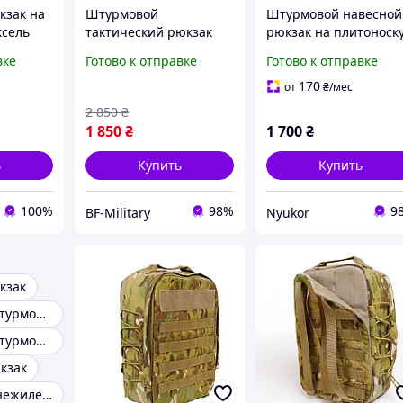
кзак на
Штурмовой
Штурмовой навесной
ксель
тактический рюкзак
рюкзак на плитоноск
олива на плитоноску
Мультикам
вке
Готово к отправке
Готово к отправке
(10 литров)
тактический
навесной
Быстросъемный
однодневный рюкзак
170
от
₴
/мес
рейдовый рюкзак хаки
на MOLLE Олива
2 850
₴
молле
1 850
₴
1 700
₴
ь
Купить
Купить
100%
98%
9
BF-Military
Nyukor
кзак
Тактический штурмовой рюкзак
Тактический штурмовой военный рюкзак
кзак
Рюкзак на бронежилет мультикам