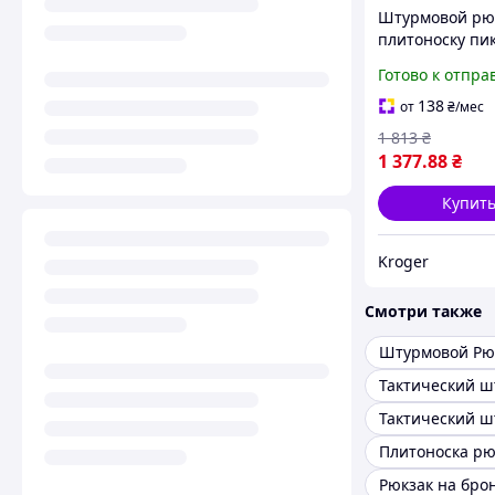
Штурмовой рю
плитоноску пи
Cordura 1000d
Готово к отпра
Тактический
однодневный 
138
от
₴
/мес
рюкзак
1 813
₴
1 377
.88
₴
Купит
Kroger
Смотри также
Штурмовой Рю
Плитоноска рю