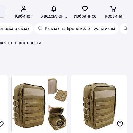
Кабинет
Уведомления
Избранное
Корзина
оноска рюкзак
Рюкзак на бронежилет мультикам
Р
кзак на плитоноски