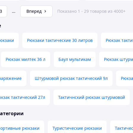
3
...
Вперед
Показано 1 - 29 товаров из 4000+
е
юкзаки
Рюкзаки тактические 30 литров
Рюкзак такт
Рюкзак милтек 36 л
Баул мультикам
Рюкзак штурм
снаряжение
Штурмовой рюкзак тактический 9л
Рюкза
кзак тактический 27л
Тактичнский рюкзак штурмовой
категории
портивные рюкзаки
Туристические рюкзаки
Тактиче