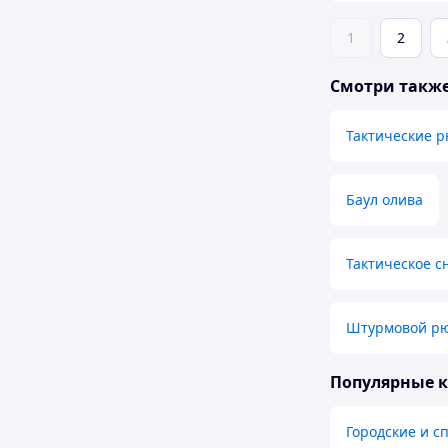
1
2
Смотри такж
Тактические р
Баул олива
Тактическое 
Штурмовой рю
Популярные 
Городские и с