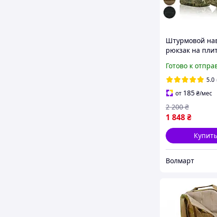
Штурмовой на
рюкзак на пли
Мультикам
Готово к отпра
тактический
однодневный 
5.0
на MOLLE
185
от
₴
/мес
2 200
₴
1 848
₴
Купит
Волмарт