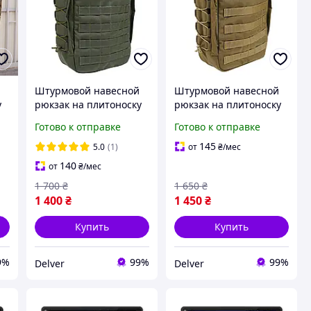
Штурмовой навесной
Штурмовой навесной
у
рюкзак на плитоноску
рюкзак на плитоноску
Мультикам
Мультикам
Готово к отправке
Готово к отправке
тактический
тактический
однодневный рюкзак
однодневный рюкзак
145
5.0
(1)
от
₴
/мес
на MOLLE Олива
на MOLLE Койот
140
от
₴
/мес
1 700
₴
1 650
₴
1 400
₴
1 450
₴
Купить
Купить
9%
99%
99%
Delver
Delver