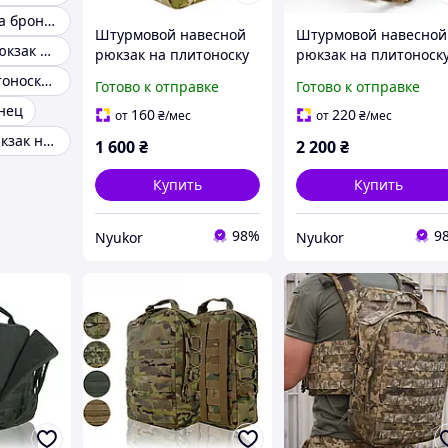
Рюкзак molle на бронежилет
Штурмовой навесной
Штурмовой навесной
Тактический рюкзак мультикам для плитоноски
рюкзак на плитоноску
рюкзак на плитоноск
Мультикам
Мультикам
Рюкзак на плитоноску тактический
Готово к отправке
Готово к отправке
тактический
тактический
нец
однодневный рюкзак
однодневный рюкзак
160
220
от
₴
/мес
от
₴
/мес
на MOLLE
на MOLLE
Модульный рюкзак на плитоноску тактический
1 600
₴
2 200
₴
Купить
Купить
98%
9
Nyukor
Nyukor