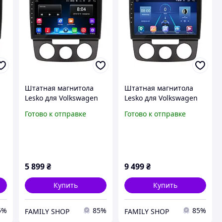
Штатная магнитола
Штатная магнитола
Lesko для Volkswagen
Lesko для Volkswagen
ан
Jetta V 2005-2011 экран
Jetta V 2005-2011 экран
Готово к отправке
Готово к отправке
PS
10" 2/32Gb Wi-Fi GPS
10" 2/32Gb 4G Wi-Fi GPS
Base
Top
5 899
₴
9 499
₴
Купить
Купить
5%
85%
85%
FAMILY SHOP
FAMILY SHOP