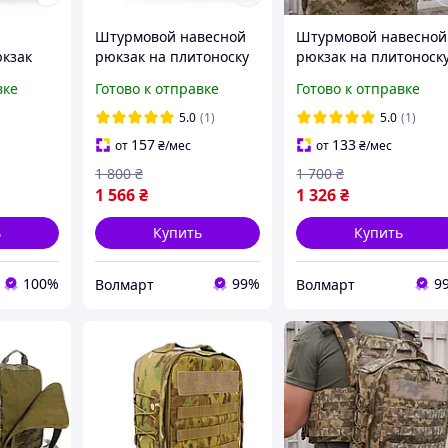
Штурмовой навесной
Штурмовой навесной
кзак
рюкзак на плитоноску
рюкзак на плитоноск
ой
Мультикам
Пиксель тактический
вке
Готово к отправке
Готово к отправке
тоноске
тактический
однодневный рюкзак
MOLLE
однодневный рюкзак
на MOLLE
5.0
(1)
5.0
(1)
на MOLLE
157
133
от
₴
/мес
от
₴
/мес
1 800
₴
1 700
₴
1 566
₴
1 326
₴
ь
Купить
Купить
100%
99%
9
Волмарт
Волмарт