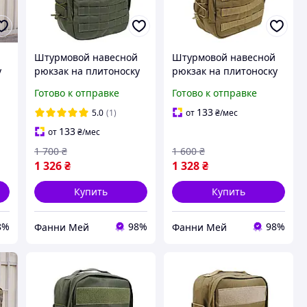
Штурмовой навесной
Штурмовой навесной
у
рюкзак на плитоноску
рюкзак на плитоноску
Мультикам
Мультикам
Готово к отправке
Готово к отправке
тактический
тактический
однодневный рюкзак
однодневный рюкзак
133
5.0
(1)
от
₴
/мес
на MOLLE Олива
на MOLLE Койот
133
от
₴
/мес
1 700
₴
1 600
₴
1 326
₴
1 328
₴
Купить
Купить
8%
98%
98%
Фанни Мей
Фанни Мей