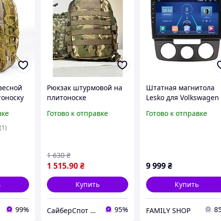
весной
Рюкзак штурмовой на
Штатная магнитола
тоноску
плитоноске
Lesko для Volkswagen
Jetta V 2005-2011 экр
вке
Готово к отправке
Готово к отправке
10" 4/32Gb 4G Wi-Fi G
рюкзак
Top
(1)
1 630
₴
1 515
.90
₴
9 999
₴
ь
Купить
Купить
99%
95%
8
СайберСпот | E-commerce Лучшие 2025
FAMILY SHOP