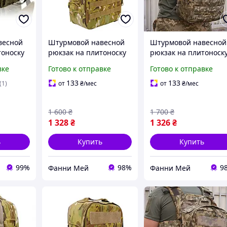
весной
Штурмовой навесной
Штурмовой навесной
тоноску
рюкзак на плитоноску
рюкзак на плитоноск
Мультикам
Пиксель тактический
вке
Готово к отправке
Готово к отправке
тактический
однодневный рюкзак
рюкзак
однодневный рюкзак
на MOLLE
133
133
(1)
от
₴
/мес
от
₴
/мес
на MOLLE
1 600
₴
1 700
₴
1 328
₴
1 326
₴
ь
Купить
Купить
99%
98%
9
Фанни Мей
Фанни Мей