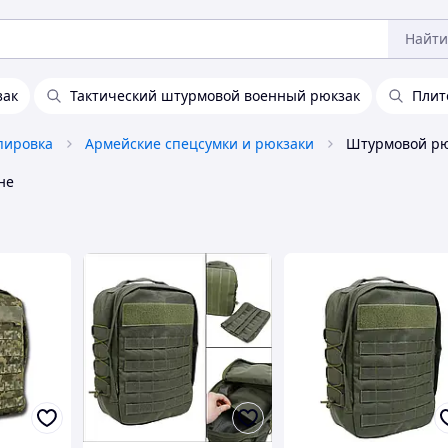
Найти
зак
Тактический штурмовой военный рюкзак
Плит
пировка
Армейские спецсумки и рюкзаки
Штурмовой рю
не