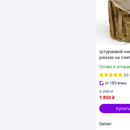
Штурмовой на
рюкзак на пли
Мультикам
Готово к отпра
тактический
однодневный 
5.0
на MOLLE
185
от
₴
/мес
2 200
₴
1 850
₴
Купит
Delver