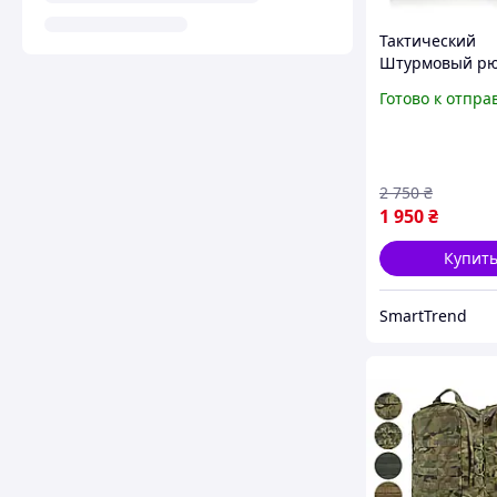
Тактический
Штурмовый рю
10л хаки, Боев
Готово к отпра
рюкзак на пли
с креплением 
2 750
₴
1 950
₴
Купит
SmartTrend