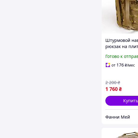
Штурмовой на
рюкзак на пли
Мультикам
Готово к отпра
тактический
однодневный 
176
от
₴
/мес
на MOLLE
2 200
₴
1 760
₴
Купит
Фанни Мей