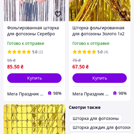
Фольгированная шторка
Шторка фольгированная
для фотозоны Серебро
для фотозоны Золото 1х2
1х3 метра
метра
Готово к отправке
Готово к отправке
5.0
(2)
5.0
(4)
95
₴
75
₴
85
.50
₴
67
.50
₴
Купить
Купить
98%
98%
Мега Праздник – магазин аксессуаров для праздника и все для оформления воздушными шарами ОПТ.
Мега Праздник – магазин аксессуаров для праздника и все для оформления воздушными шарами ОПТ.
Смотри также
Шторка для фотозоны
Шторка дождик для фотозон