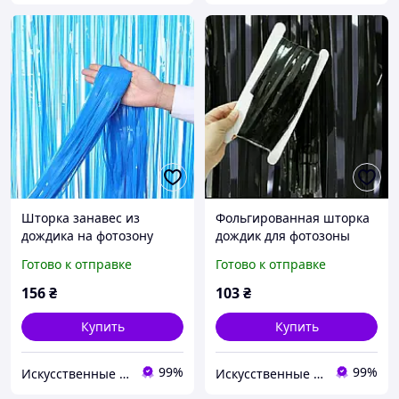
Шторка занавес из
Фольгированная шторка
дождика на фотозону
дождик для фотозоны
глянцевая сине-голубая
черная 1*2,5м
Готово к отправке
Готово к отправке
1*3м
156
₴
103
₴
Купить
Купить
99%
99%
Искусственные цветы и товары для декора - Perlyna-dekoru.com.ua
Искусственные цветы и товары для декора - Perlyna-dekoru.com.ua