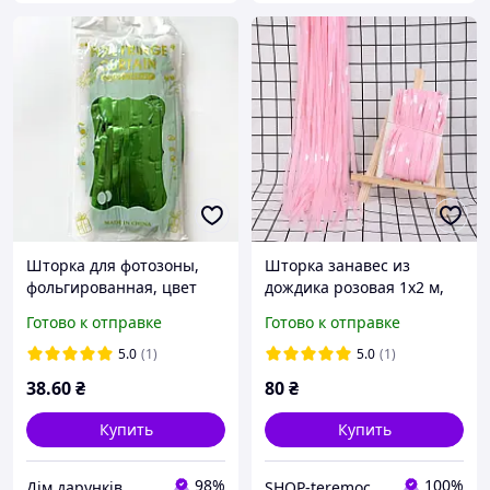
Шторка для фотозоны,
Шторка занавес из
фольгированная, цвет
дождика розовая 1х2 м,
зеленый сатин, размер
штора декоративная для
Готово к отправке
Готово к отправке
100*200 см.
создания фотозоны
5.0
(1)
5.0
(1)
38
.60
₴
80
₴
Купить
Купить
98%
100%
Дім дарунків
SHOP-teremochek Интернет магазин