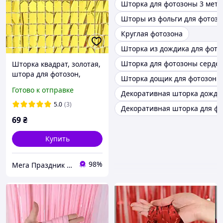
Шторка для фотозоны 3 метр
Шторы из фольги для фотоз
Круглая фотозона
Шторка из дождика для фото
Шторка для фотозоны серде
Шторка квадрат, золотая,
штора для фотозон,
Шторка дощик для фотозоны
размер 100*200 см
Готово к отправке
Декоративная шторка дожди
5.0
(3)
Декоративная шторка для фо
69
₴
Купить
98%
Мега Праздник – магазин аксессуаров для праздника и все для оформления воздушными шарами ОПТ.