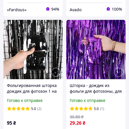
94%
100%
«Fardous»
Avado
Фольгированная шторка
Шторка - дождик из
дождик для фотозон 1 на
фольги для фотозоны, для
2 метра Макарун Черный
декорирования зала,
Готово к отправке
Готово к отправке
Фиолетовая
5.0
(2)
5.0
(1)
30
.80
₴
95
₴
29
.26
₴