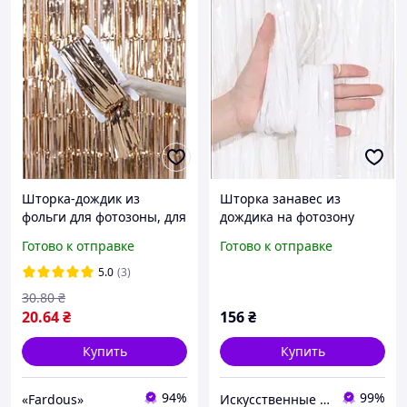
Шторка-дождик из
Шторка занавес из
фольги для фотозоны, для
дождика на фотозону
декорирования зала,
белая 1*3м
Готово к отправке
Готово к отправке
Золотая
5.0
(3)
30
.80
₴
20
.64
₴
156
₴
Купить
Купить
94%
99%
«Fardous»
Искусственные цветы и товары для декора - Perlyna-dekoru.com.ua