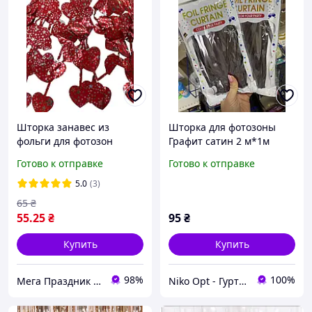
Шторка занавес из
Шторка для фотозоны
фольги для фотозон
Графит сатин 2 м*1м
Сердца красные с
фольгированная
Готово к отправке
Готово к отправке
звездочками 1х2 метра
5.0
(3)
65
₴
55
.25
₴
95
₴
Купить
Купить
98%
100%
Мега Праздник – магазин аксессуаров для праздника и все для оформления воздушными шарами ОПТ.
Niko Opt - Гуртовий постачальник упаковки та одноразової продукції