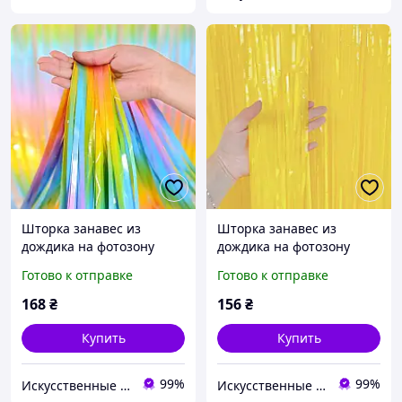
Шторка занавес из
Шторка занавес из
дождика на фотозону
дождика на фотозону
градиент макорун (цвет
желтая 1*3м
Готово к отправке
Готово к отправке
Единорога) 1*3м
168
₴
156
₴
Купить
Купить
99%
99%
Искусственные цветы и товары для декора - Perlyna-dekoru.com.ua
Искусственные цветы и товары для декора - Perlyna-dekoru.com.ua