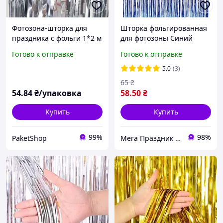
Фотозона-шторка для
Шторка фольгированная
праздника с фольги 1*2 м
для фотозоны Синий
квадратная
1м*2м
Готово к отправке
Готово к отправке
5.0
(3)
65
₴
54
.84
₴/упаковка
58
.50
₴
Купить
Купить
99%
98%
PaketShop
Мега Праздник – магазин аксессуаров для праздника и все для оформления воздушными шарами ОПТ.