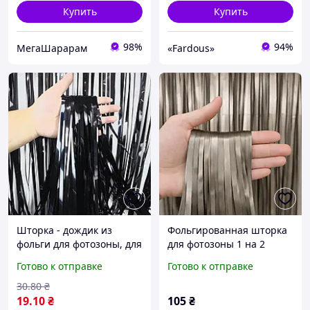
Купить
Купить
98%
94%
МегаШарарам
«Fardous»
Шторка - дождик из
Фольгированная шторка
фольги для фотозоны, для
для фотозоны 1 на 2
декорирования зала,
метра Сатин Серо-
Готово к отправке
Готово к отправке
Черная, Кладовка
бежевый
30
.80
₴
19
.10
₴
105
₴