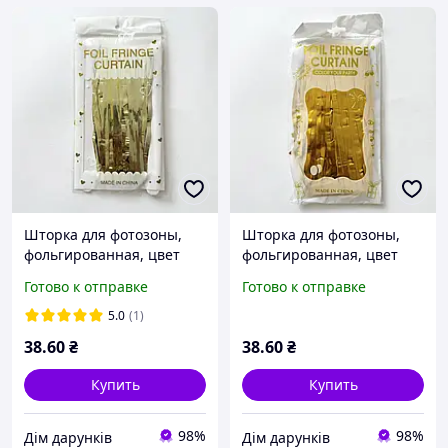
Шторка для фотозоны,
Шторка для фотозоны,
фольгированная, цвет
фольгированная, цвет
шампань, размер
золото сатин, размер
Готово к отправке
Готово к отправке
100*200 см.
100*200 см.
5.0
(1)
38
.60
₴
38
.60
₴
Купить
Купить
98%
98%
Дім дарунків
Дім дарунків