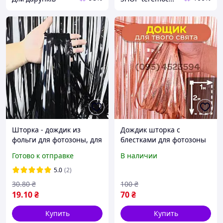
Шторка - дождик из
Дождик шторка с
фольги для фотозоны, для
блестками для фотозоны
декорирования зала,
праздника 1х2м -
Готово к отправке
В наличии
Черная
Персиковый
5.0
(2)
30
.80
₴
100
₴
19
.10
₴
70
₴
Купить
Купить