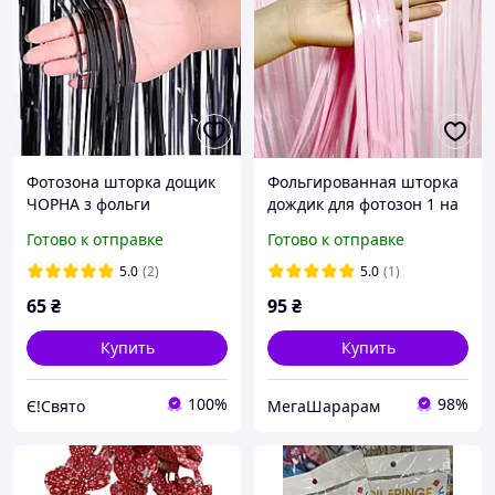
Фотозона шторка дощик
Фольгированная шторка
ЧОРНА з фольги
дождик для фотозон 1 на
100х200см
2 метра Макарун Розовый
Готово к отправке
Готово к отправке
5.0
(2)
5.0
(1)
65
₴
95
₴
Купить
Купить
100%
98%
Є!Свято
МегаШарарам